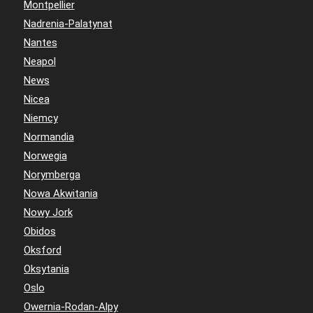
Montpellier
Nadrenia-Palatynat
Nantes
Neapol
News
Nicea
Niemcy
Normandia
Norwegia
Norymberga
Nowa Akwitania
Nowy Jork
Obidos
Oksford
Oksytania
Oslo
Owernia-Rodan-Alpy