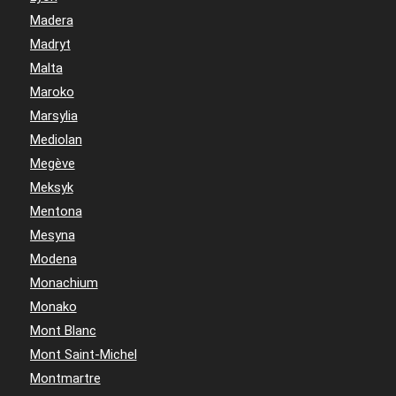
Madera
Madryt
Malta
Maroko
Marsylia
Mediolan
Megève
Meksyk
Mentona
Mesyna
Modena
Monachium
Monako
Mont Blanc
Mont Saint-Michel
Montmartre