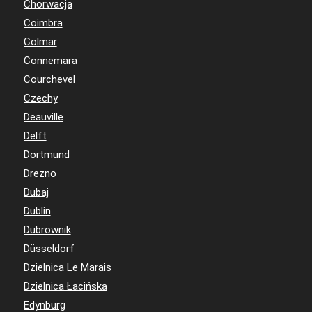
Chorwacja
Coimbra
Colmar
Connemara
Courchevel
Czechy
Deauville
Delft
Dortmund
Drezno
Dubaj
Dublin
Dubrownik
Düsseldorf
Dzielnica Le Marais
Dzielnica Łacińska
Edynburg