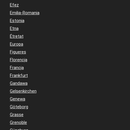
Efez
Emilia-Romania
Estonia
Etna
Étretat
Europa
Figueres
Florencja
Francja
Frankfurt
Gandawa
Gelsenkirchen
Genewa
Göteborg
Grasse
Grenoble