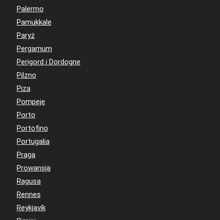
Palermo
Pamukkale
Paryż
Pergamum
Perigord i Dordogne
Pilzno
Piza
Pompeje
Porto
Portofino
Portugalia
Praga
Prowansja
Ragusa
Rennes
Reykjavík