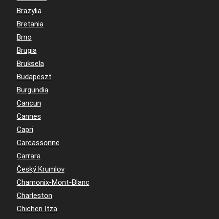
Brazylia
Bretania
Brno
Brugia
Bruksela
Budapeszt
Burgundia
Cancun
Cannes
Capri
Carcassonne
Carrara
Český Krumlov
Chamonix-Mont-Blanc
Charleston
Chichen Itza