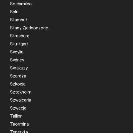
Sochimilco
Split
Stambuł
Stany Zjednoczone
Strasburg
Stuttgart
Sycylia
Sydney
Syrakuzy
Szardża
Szkocja
Sztokholm
Szwajcaria
Szwecja
Tallinn
Taormina
Teneryfa