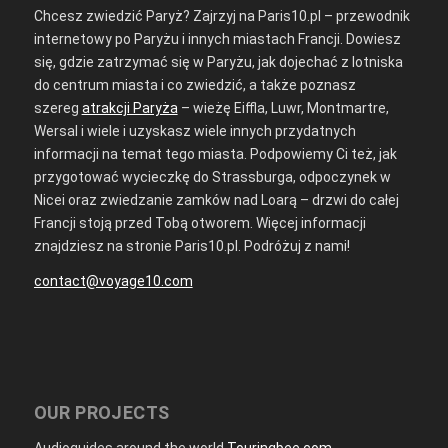
Chcesz zwiedzić Paryż? Zajrzyj na Paris10.pl – przewodnik
internetowy po Paryżu i innych miastach Francji. Dowiesz
się, gdzie zatrzymać się w Paryżu, jak dojechać z lotniska
do centrum miasta i co zwiedzić, a także poznasz
szereg
atrakcji Paryża
– wieżę Eiffla, Luwr, Montmartre,
Wersal i wiele i uzyskasz wiele innych przydatnych
informacji na temat tego miasta. Podpowiemy Ci też, jak
przygotować wycieczkę do Strassburga, odpoczynek w
Nicei oraz zwiedzanie zamków nad Loarą – drzwi do całej
Francji stoją przed Tobą otworem. Więcej informacji
znajdziesz na stronie Paris10.pl. Podróżuj z nami!
contact@voyage10.com
OUR PROJECTS
Audioguides around the world
Touringbee.com