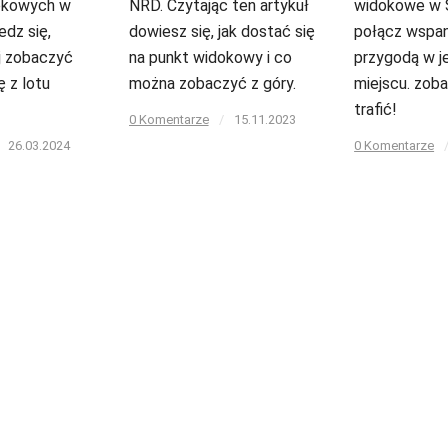
okowych w
NRD. Czytając ten artykuł
widokowe w S
dz się,
dowiesz się, jak dostać się
połącz wspan
ej zobaczyć
na punkt widokowy i co
przygodą w 
ę z lotu
można zobaczyć z góry.
miejscu. zobac
trafić!
0 Komentarze
/
15.11.2023
26.03.2024
0 Komentarze