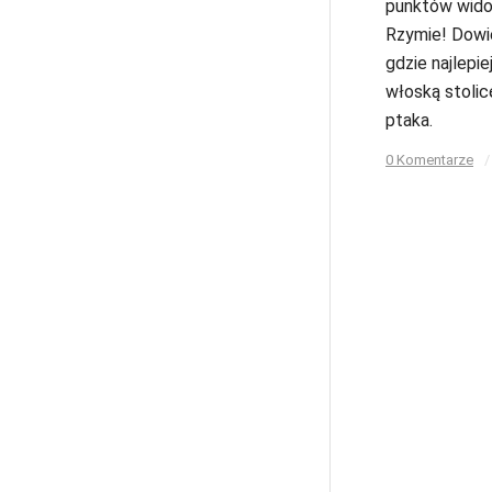
punktów wid
Rzymie! Dowie
gdzie najlepi
włoską stolic
ptaka.
0 Komentarze
/