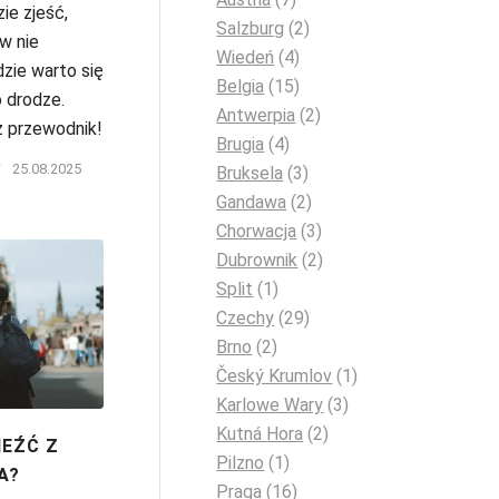
zie zjeść,
Salzburg
(2)
w nie
Wiedeń
(4)
dzie warto się
Belgia
(15)
 drodze.
Antwerpia
(2)
 przewodnik!
Brugia
(4)
/
25.08.2025
Bruksela
(3)
Gandawa
(2)
Chorwacja
(3)
Dubrownik
(2)
Split
(1)
Czechy
(29)
Brno
(2)
Český Krumlov
(1)
Karlowe Wary
(3)
Kutná Hora
(2)
IEŹĆ Z
Pilzno
(1)
A?
Praga
(16)