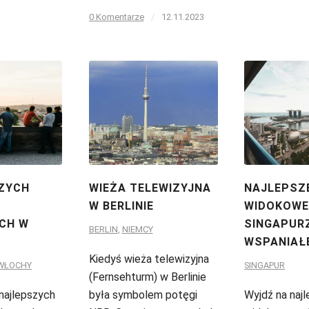
0 Komentarze
/
12.11.2023
ZYCH
WIEŻA TELEWIZYJNA
NAJLEPSZ
W BERLINIE
WIDOKOWE
CH W
SINGAPUR
BERLIN
,
NIEMCY
WSPANIAŁE
Kiedyś wieża telewizyjna
WŁOCHY
SINGAPUR
(Fernsehturm) w Berlinie
najlepszych
była symbolem potęgi
Wyjdź na najl