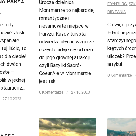
NA PARYŻ
Urocza dzielnica
EDYNBURG
,
SZ
Montmartre to najbardziej
Ż
BRYTANIA
romantyczne i
sz, gdy
Co więc przy
niesamowite miejsce w
ncja»? Jeśli
Edynburga na
Paryżu. Każdy turysta
 wspaniałe
starożytnego
odwiedza słynne wzgórze
tej liście, to
krętych śred
i często udaje się od razu
st dla ciebie!
uliczek? Prze
do jego głównej atrakcji,
ych dwóch
artykuł.
czyli Bazyliki Sacré-
roste —
Coeur.Ale w Montmartre
0 Komentarze
lik w jednej
jest tak…
estauracji z…
0 Komentarze
/
27.10.2023
27.10.2023