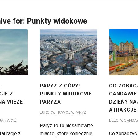
ive for:
Punkty widokowe
E
PARYŻ Z GÓRY!
CO ZOBAC
JE Z
PUNKTY WIDOKOWE
GANDAWIE 
NA WIEŻĘ
PARYŻA
DZIEŃ? NA
ATRAKCJE
EUROPA
,
FRANCJA
,
PARYŻ
JA
,
PARYŻ
BELGIA
,
GANDA
Paryż to to niesamowite
tauracje z
miasto, które koniecznie
Co zobaczyć