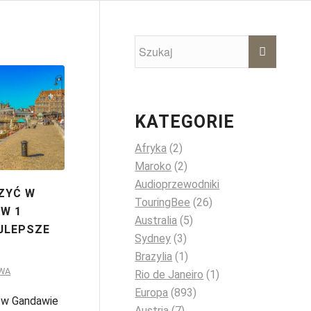
KATEGORIE
Afryka
(2)
Maroko
(2)
Audioprzewodniki
ZYĆ W
TouringBee
(26)
W 1
Australia
(5)
JLEPSZE
Sydney
(3)
Brazylia
(1)
WA
Rio de Janeiro
(1)
Europa
(893)
 w Gandawie
Austria
(7)