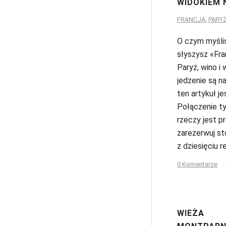
WIDOKIEM 
FRANCJA
,
PARY
O czym myśli
słyszysz «Fra
Paryż, wino i
jedzenie są na 
ten artykuł je
Połączenie t
rzeczy jest p
zarezerwuj sto
z dziesięciu r
0 Komentarze
/
WIEŻA