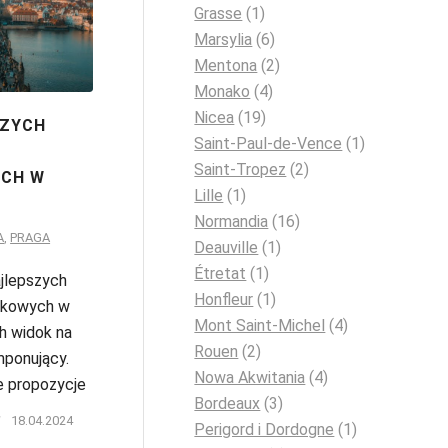
Grasse
(1)
Marsylia
(6)
Mentona
(2)
Monako
(4)
Nicea
(19)
SZYCH
Saint-Paul-de-Vence
(1)
Saint-Tropez
(2)
CH W
Lille
(1)
Normandia
(16)
A
,
PRAGA
Deauville
(1)
Étretat
(1)
jlepszych
Honfleur
(1)
okowych w
Mont Saint-Michel
(4)
h widok na
Rouen
(2)
mponujący.
Nowa Akwitania
(4)
e propozycje
Bordeaux
(3)
/
18.04.2024
Perigord i Dordogne
(1)