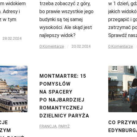
ym widokiem
trzeba zobaczyć z góry,
w 1 dzień, gd
a. Adresy i
bo prawie wszystkie jego
jakich widokó
sz w tym
budynki są tej samej
przegapić i g
wysokości. Ale skąd jest
zatrzymać po
najlepszy widok?
Sprawdź nasz
28.02.2024
0 Komentarze
/
20.02.2024
0 Komentarze
MONTMARTRE: 15
POMYSŁÓW
NA SPACERY
PO NAJBARDZIEJ
ROMANTYCZNEJ
DZIELNICY PARYŻA
CJE
CO PRZYW
FRANCJA
,
PARYŻ
SZYM
EDYNBURG