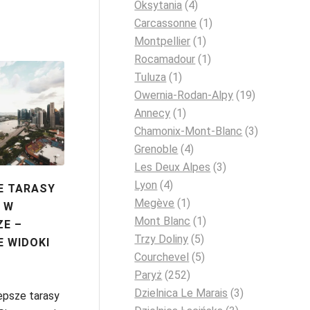
Oksytania
(4)
Carcassonne
(1)
Montpellier
(1)
Rocamadour
(1)
Tuluza
(1)
Owernia-Rodan-Alpy
(19)
Annecy
(1)
Chamonix-Mont-Blanc
(3)
Grenoble
(4)
Les Deux Alpes
(3)
Lyon
(4)
E TARASY
Megève
(1)
 W
Mont Blanc
(1)
ZE –
Trzy Doliny
(5)
 WIDOKI
Courchevel
(5)
Paryż
(252)
Dzielnica Le Marais
(3)
epsze tarasy