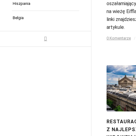
oszałamiając
Hiszpania
na wieżę Eiffl
Belgia
linki znajdzie
artykule.
0 Komentarze
/
RESTAURA
Z NAJLEP