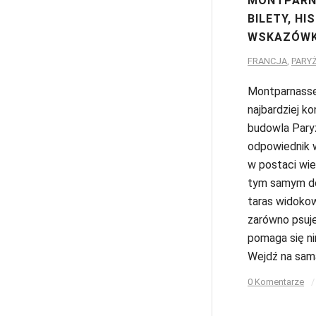
MONTPARN
BILETY, HI
WSKAZÓWK
FRANCJA
,
PARY
Montparnasse
najbardziej k
budowla Paryż
odpowiednik wi
w postaci wi
tym samym d
taras widoko
zarówno psuje 
pomaga się ni
Wejdź na sam
0 Komentarze
/