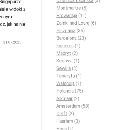
Dzielnica Łacińska
(3)
ingapurze i
Montmartre
(5)
iałe widoki z
Prowansja
(11)
jednym
Zamki nad Loarą
(6)
z, jak na nie
Hiszpania
(35)
Barcelona
(23)
/
21.07.2025
Figueres
(1)
Madryt
(2)
Segovia
(1)
Sewilla
(3)
Teneryfa
(1)
Walencja
(1)
Holandia
(75)
Alkmaar
(2)
Amsterdam
(58)
Delft
(2)
Haarlem
(3)
Haga
(2)