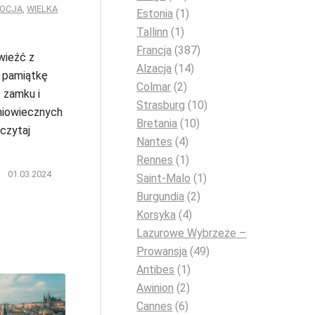
KOCJA
,
WIELKA
Estonia
(1)
Tallinn
(1)
Francja
(387)
wieźć z
Alzacja
(14)
 pamiątkę
Colmar
(2)
 zamku i
Strasburg
(10)
niowiecznych
Bretania
(10)
czytaj
Nantes
(4)
Rennes
(1)
/
01.03.2024
Saint-Malo
(1)
Burgundia
(2)
Korsyka
(4)
Lazurowe Wybrzeże –
Prowansja
(49)
Antibes
(1)
Awinion
(2)
Cannes
(6)