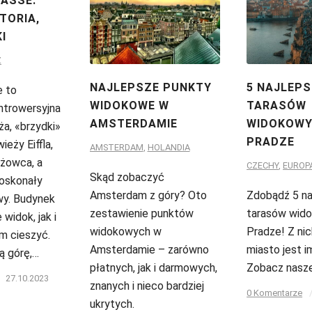
ASSE:
STORIA,
I
Ż
NAJLEPSZE PUNKTY
5 NAJLEP
 to
WIDOKOWE W
TARASÓW
ontrowersyjna
AMSTERDAMIE
WIDOKOWY
a, «brzydki»
PRADZE
eży Eiffla,
AMSTERDAM
,
HOLANDIA
eżowca, a
CZECHY
,
EUROP
Skąd zobaczyć
oskonały
Amsterdam z góry? Oto
Zdobądź 5 na
wy. Budynek
zestawienie punktów
tarasów wid
widok, jak i
widokowych w
Pradze! Z nic
m cieszyć.
Amsterdamie – zarówno
miasto jest i
ą górę,…
płatnych, jak i darmowych,
Zobacz nasz
27.10.2023
znanych i nieco bardziej
0 Komentarze
ukrytych.