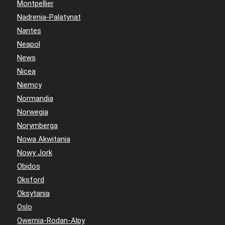
Montpellier
Nadrenia-Palatynat
Nantes
Neapol
News
Nicea
Niemcy
Normandia
Norwegia
Norymberga
Nowa Akwitania
Nowy Jork
Obidos
Oksford
Oksytania
Oslo
Owernia-Rodan-Alpy