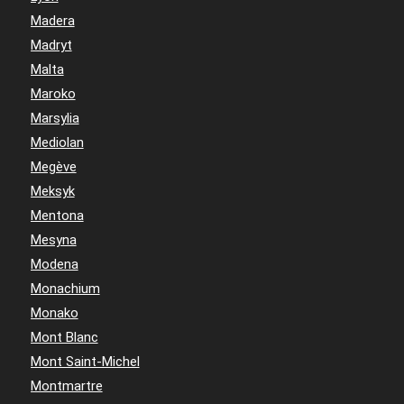
Madera
Madryt
Malta
Maroko
Marsylia
Mediolan
Megève
Meksyk
Mentona
Mesyna
Modena
Monachium
Monako
Mont Blanc
Mont Saint-Michel
Montmartre