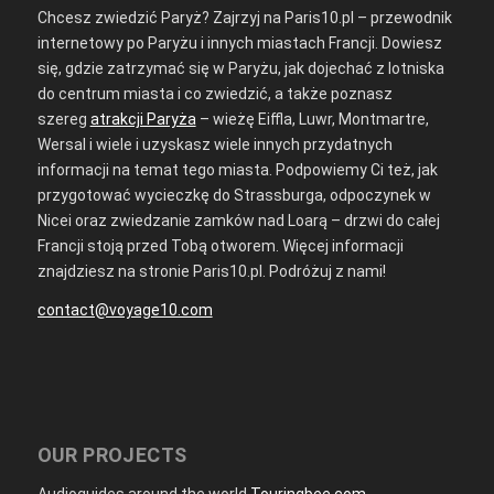
Chcesz zwiedzić Paryż? Zajrzyj na Paris10.pl – przewodnik
internetowy po Paryżu i innych miastach Francji. Dowiesz
się, gdzie zatrzymać się w Paryżu, jak dojechać z lotniska
do centrum miasta i co zwiedzić, a także poznasz
szereg
atrakcji Paryża
– wieżę Eiffla, Luwr, Montmartre,
Wersal i wiele i uzyskasz wiele innych przydatnych
informacji na temat tego miasta. Podpowiemy Ci też, jak
przygotować wycieczkę do Strassburga, odpoczynek w
Nicei oraz zwiedzanie zamków nad Loarą – drzwi do całej
Francji stoją przed Tobą otworem. Więcej informacji
znajdziesz na stronie Paris10.pl. Podróżuj z nami!
contact@voyage10.com
OUR PROJECTS
Audioguides around the world
Touringbee.com