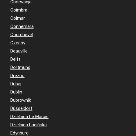
Chorwacja
Coimbra
Colmar
Connemara
Courchevel
Czechy
Deauville
Delft
Dortmund
Drezno
Dubaj
Dublin
Dubrownik
Düsseldorf
Dzielnica Le Marais
Dzielnica Łacińska
Edynburg