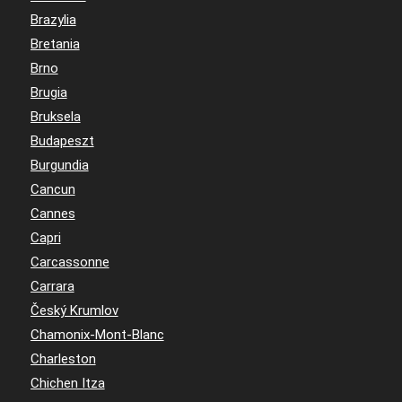
Brazylia
Bretania
Brno
Brugia
Bruksela
Budapeszt
Burgundia
Cancun
Cannes
Capri
Carcassonne
Carrara
Český Krumlov
Chamonix-Mont-Blanc
Charleston
Chichen Itza