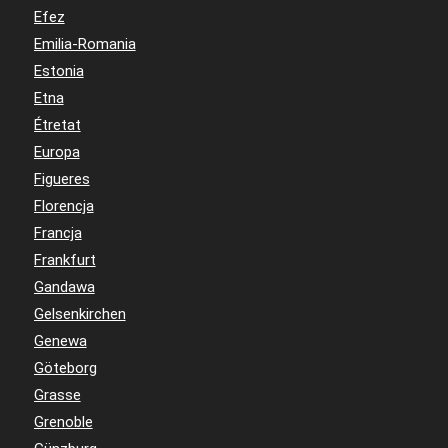
Efez
Emilia-Romania
Estonia
Etna
Étretat
Europa
Figueres
Florencja
Francja
Frankfurt
Gandawa
Gelsenkirchen
Genewa
Göteborg
Grasse
Grenoble