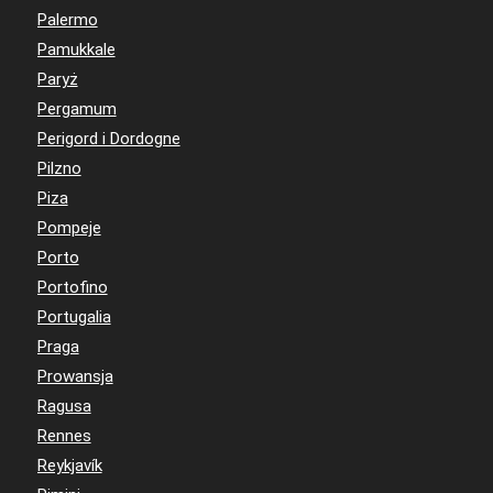
Palermo
Pamukkale
Paryż
Pergamum
Perigord i Dordogne
Pilzno
Piza
Pompeje
Porto
Portofino
Portugalia
Praga
Prowansja
Ragusa
Rennes
Reykjavík