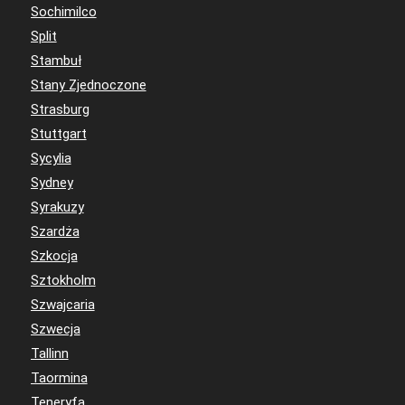
Sochimilco
Split
Stambuł
Stany Zjednoczone
Strasburg
Stuttgart
Sycylia
Sydney
Syrakuzy
Szardża
Szkocja
Sztokholm
Szwajcaria
Szwecja
Tallinn
Taormina
Teneryfa