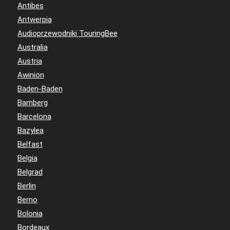
Antibes
Antwerpia
Audioprzewodniki TouringBee
Australia
Austria
Awinion
Baden-Baden
Bamberg
Barcelona
Bazylea
Belfast
Belgia
Belgrad
Berlin
Berno
Bolonia
Bordeaux