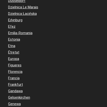
Düsseldorf
Dzielnica Le Marais
Dzielnica Łacińska
Edynburg
Efez
Emilia-Romania
Estonia
Etna
Étretat
Europa
Figueres
Florencja
Francja
Frankfurt
Gandawa
Gelsenkirchen
Genewa