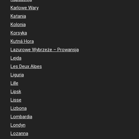
Karlowe Wary
Katania
Kolonia
Korsyka
Kutná Hora
Lazurowe Wybrzeże – Prowansja
Lejda
Les Deux Alpes
Liguria
Lille
Lipsk
Lisse
Lizbona
Lombardia
Londyn
Lozanna