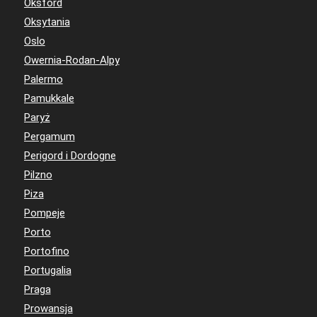
Oksford
Oksytania
Oslo
Owernia-Rodan-Alpy
Palermo
Pamukkale
Paryż
Pergamum
Perigord i Dordogne
Pilzno
Piza
Pompeje
Porto
Portofino
Portugalia
Praga
Prowansja