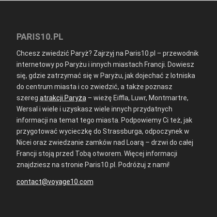
PARIS10.PL
Chcesz zwiedzić Paryż? Zajrzyj na Paris10.pl – przewodnik
internetowy po Paryżu i innych miastach Francji. Dowiesz
się, gdzie zatrzymać się w Paryżu, jak dojechać z lotniska
do centrum miasta i co zwiedzić, a także poznasz
szereg
atrakcji Paryża
– wieżę Eiffla, Luwr, Montmartre,
Wersal i wiele i uzyskasz wiele innych przydatnych
informacji na temat tego miasta. Podpowiemy Ci też, jak
przygotować wycieczkę do Strassburga, odpoczynek w
Nicei oraz zwiedzanie zamków nad Loarą – drzwi do całej
Francji stoją przed Tobą otworem. Więcej informacji
znajdziesz na stronie Paris10.pl. Podróżuj z nami!
contact@voyage10.com