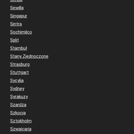
Sewilla
Singapur
Sintra
Sochimilco
Split
Stambuł
Stany Zjednoczone
Strasburg
Stuttgart
Sycylia
Sydney
Syrakuzy
Szardża
Szkocja
Sztokholm
Szwajcaria