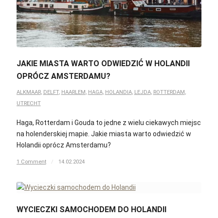
JAKIE MIASTA WARTO ODWIEDZIĆ W HOLANDII
OPRÓCZ AMSTERDAMU?
ALKMAAR
,
DELFT
,
HAARLEM
,
HAGA
,
HOLANDIA
,
LEJDA
,
ROTTERDAM
,
UTRECHT
Haga, Rotterdam i Gouda to jedne z wielu ciekawych miejsc
na holenderskiej mapie. Jakie miasta warto odwiedzić w
Holandii oprócz Amsterdamu?
1 Comment
/
14.02.2024
WYCIECZKI SAMOCHODEM DO HOLANDII