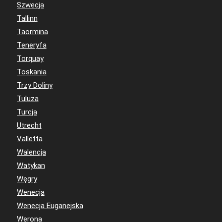
Szwecja
Tallinn
Taormina
Teneryfa
Torquay
Toskania
Trzy Doliny
Tuluza
Turcja
Utrecht
Valletta
Walencja
Watykan
Węgry
Wenecja
Wenecja Euganejska
Werona