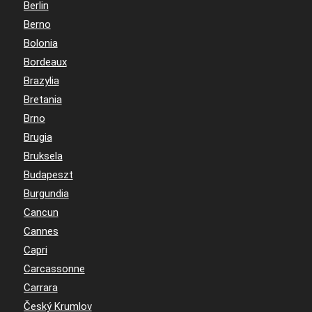
Berlin
Berno
Bolonia
Bordeaux
Brazylia
Bretania
Brno
Brugia
Bruksela
Budapeszt
Burgundia
Cancun
Cannes
Capri
Carcassonne
Carrara
Český Krumlov