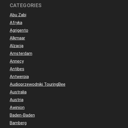
CATEGORIES
Abu Zabi
Afryka
Agrigento
Alkmaar
Alzacja
Amsterdam
Annecy
Antibes
Antwerpia
Audioprzewodniki TouringBee
Australia
Austria
Awinion
Baden-Baden
Bamberg