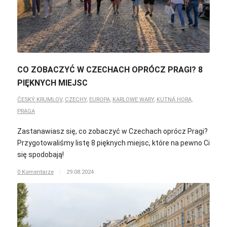
CO ZOBACZYĆ W CZECHACH OPRÓCZ PRAGI? 8
PIĘKNYCH MIEJSC
ČESKÝ KRUMLOV
,
CZECHY
,
EUROPA
,
KARLOWE WARY
,
KUTNÁ HORA
,
PRAGA
Zastanawiasz się, co zobaczyć w Czechach oprócz Pragi?
Przygotowaliśmy listę 8 pięknych miejsc, które na pewno Ci
się spodobają!
0 Komentarze
/
29.08.2024