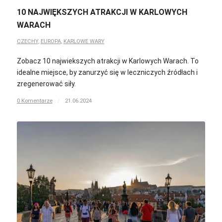
10 NAJWIĘKSZYCH ATRAKCJI W KARLOWYCH
WARACH
CZECHY
,
EUROPA
,
KARLOWE WARY
Zobacz 10 najwiekszych atrakcji w Karlowych Warach. To
idealne miejsce, by zanurzyć się w leczniczych źródłach i
zregenerować siły.
0 Komentarze
/
21.06.2024