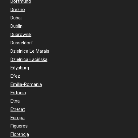
Dortmund
Drezno
Dubaj
Dublin
Dubrownik
Düsseldorf
Dzielnica Le Marais
Dzielnica Łacińska
Edynburg
Efez
Emilia-Romania
Estonia
Etna
Étretat
Europa
Figueres
Florencja