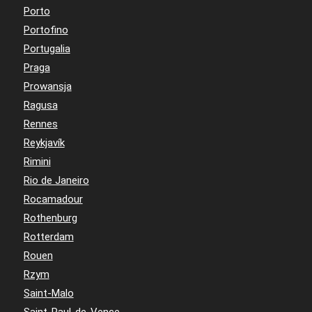
Porto
Portofino
Portugalia
Praga
Prowansja
Ragusa
Rennes
Reykjavík
Rimini
Rio de Janeiro
Rocamadour
Rothenburg
Rotterdam
Rouen
Rzym
Saint-Malo