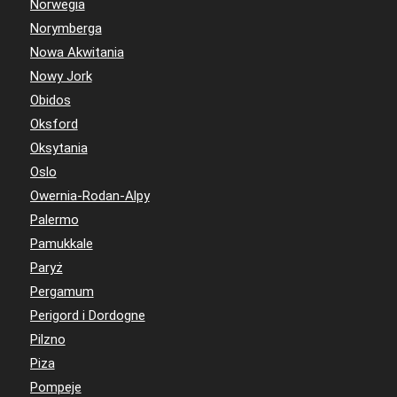
Norwegia
Norymberga
Nowa Akwitania
Nowy Jork
Obidos
Oksford
Oksytania
Oslo
Owernia-Rodan-Alpy
Palermo
Pamukkale
Paryż
Pergamum
Perigord i Dordogne
Pilzno
Piza
Pompeje