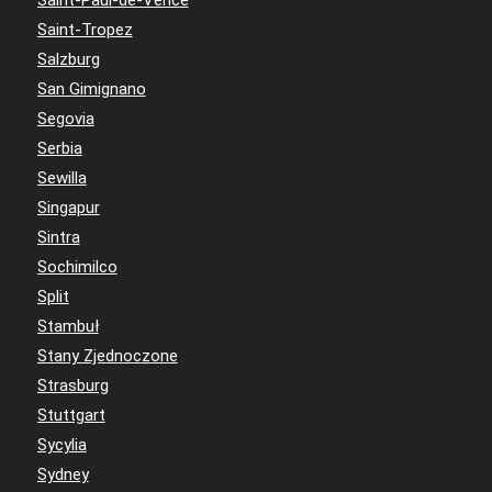
Saint-Paul-de-Vence
Saint-Tropez
Salzburg
San Gimignano
Segovia
Serbia
Sewilla
Singapur
Sintra
Sochimilco
Split
Stambuł
Stany Zjednoczone
Strasburg
Stuttgart
Sycylia
Sydney