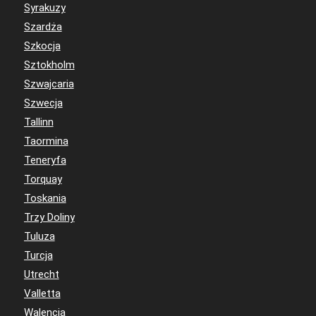
Syrakuzy
Szardża
Szkocja
Sztokholm
Szwajcaria
Szwecja
Tallinn
Taormina
Teneryfa
Torquay
Toskania
Trzy Doliny
Tuluza
Turcja
Utrecht
Valletta
Walencja