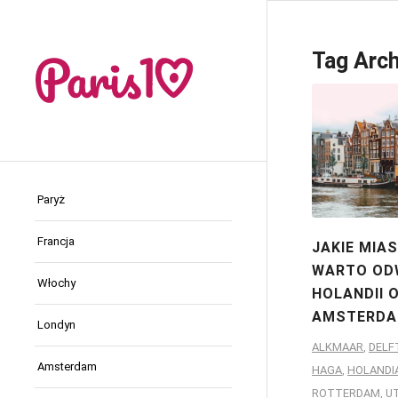
Tag Arch
Paryż
Francja
JAKIE MIA
WARTO OD
Włochy
HOLANDII 
AMSTERDA
Londyn
ALKMAAR
,
DELF
Amsterdam
HAGA
,
HOLANDI
ROTTERDAM
,
U