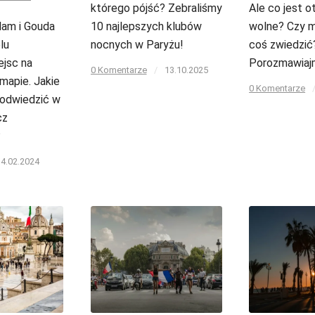
którego pójść? Zebraliśmy
Ale co jest o
dam i Gouda
10 najlepszych klubów
wolne? Czy 
lu
nocnych w Paryżu!
coś zwiedzić
ejsc na
Porozmawiaj
0 Komentarze
/
13.10.2025
 mapie. Jakie
0 Komentarze
 odwiedzić w
cz
?
14.02.2024