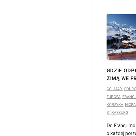
GDZIE OD
ZIMĄ WE F
COLMAR
,
COURC
EUROPA
,
FRANC
KORSYKA
,
NICEA
STRASBURG
Do Francji m
o każdej porze