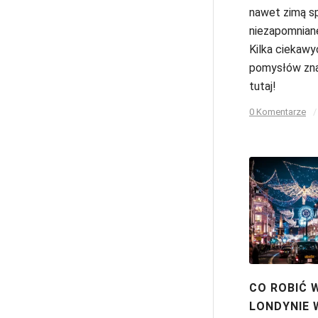
nawet zimą s
niezapomnian
Kilka ciekawy
pomysłów zna
tutaj!
0 Komentarze
/
CO ROBIĆ 
LONDYNIE 