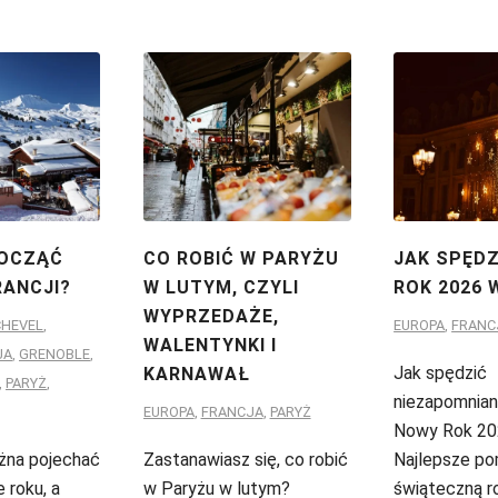
POCZĄĆ
CO ROBIĆ W PARYŻU
JAK SPĘD
RANCJI?
W LUTYM, CZYLI
ROK 2026 
WYPRZEDAŻE,
HEVEL
,
EUROPA
,
FRANC
WALENTYNKI I
JA
,
GRENOBLE
,
Jak spędzić
KARNAWAŁ
,
PARYŻ
,
niezapomnian
EUROPA
,
FRANCJA
,
PARYŻ
Nowy Rok 20
ożna pojechać
Zastanawiasz się, co robić
Najlepsze po
 roku, a
w Paryżu w lutym?
świąteczną r