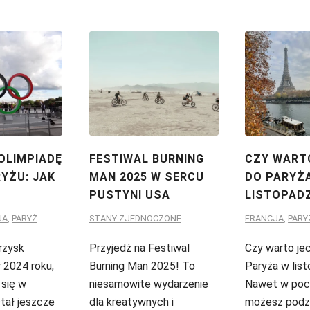
 OLIMPIADĘ
FESTIWAL BURNING
CZY WART
RYŻU: JAK
MAN 2025 W SERCU
DO PARYŻ
PUSTYNI USA
LISTOPADZ
JA
,
PARYŻ
STANY ZJEDNOCZONE
FRANCJA
,
PARY
rzysk
Przyjedź na Festiwal
Czy warto je
w 2024 roku,
Burning Man 2025! To
Paryża w lis
 się w
niesamowite wydarzenie
Nawet w poc
tał jeszcze
dla kreatywnych i
możesz podzi