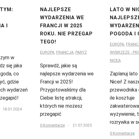
TYM:
NAJLEPSZE
LATO W NIC
WYDARZENIA WE
NAJLEPSZ
A I
FRANCJI W 2025
WYDARZEN
ROKU. NIE PRZEGAP
POGODA I 
TEGO!
EUROPA
,
FRANC
EUROPA
,
FRANCJA
,
PARYŻ
WYBRZEŻE - P
 Rzym w
NICEA
z się jaka
Sprawdź, jakie są
ogoda, co
najlepsze wydarzenia we
Zaplanuj lato
yć, gdzie
Francji w 2025!
Nicei! Z nas
kich wydarzeń
Przygotowaliśmy dla
przewodnika 
rzegapić!
Ciebie listę atrakcji,
ile kosztuje
których nie możesz
zakwaterowan
18.01.2024
przegapić
wyżywienie, t
rozrywka w s
0 Komentarze
/
21.07.2025
0 Komentarze