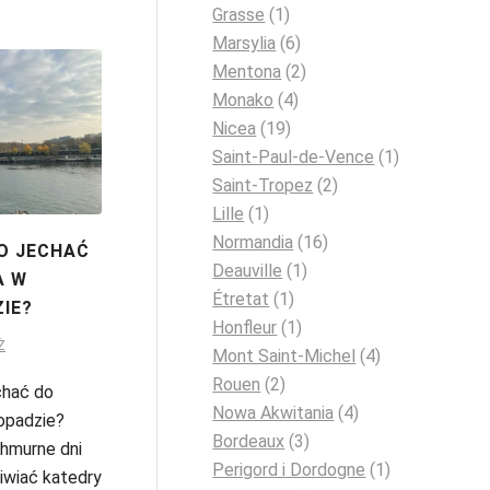
Grasse
(1)
Marsylia
(6)
Mentona
(2)
Monako
(4)
Nicea
(19)
Saint-Paul-de-Vence
(1)
Saint-Tropez
(2)
Lille
(1)
Normandia
(16)
O JECHAĆ
Deauville
(1)
A W
Étretat
(1)
IE?
Honfleur
(1)
Ż
Mont Saint-Michel
(4)
Rouen
(2)
chać do
Nowa Akwitania
(4)
topadzie?
Bordeaux
(3)
hmurne dni
Perigord i Dordogne
(1)
wiać katedry