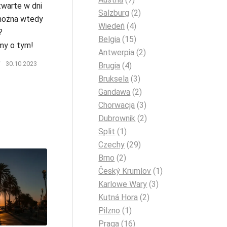
twarte w dni
Salzburg
(2)
można wtedy
Wiedeń
(4)
?
Belgia
(15)
my o tym!
Antwerpia
(2)
/
30.10.2023
Brugia
(4)
Bruksela
(3)
Gandawa
(2)
Chorwacja
(3)
Dubrownik
(2)
Split
(1)
Czechy
(29)
Brno
(2)
Český Krumlov
(1)
Karlowe Wary
(3)
Kutná Hora
(2)
Pilzno
(1)
Praga
(16)