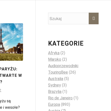
KATEGORIE
Afryka
(2)
Maroko
(2)
Audioprzewodniki
PARYŻU:
TouringBee
(26)
OTWARTE W
Australia
(5)
?
Sydney
(3)
Ż
Brazylia
(1)
Rio de Janeiro
(1)
yżu są
Europa
(893)
e i wesołe?
Austria
(7)