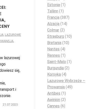
Estonia
(1)
EI:
Tallinn
(1)
E
Francja
(387)
IA,
Alzacja
(14)
CENY
Colmar
(2)
JA
,
LAZUROWE
Strasburg
(10)
ROWANSJA
,
Bretania
(10)
Nantes
(4)
Rennes
(1)
 w lazurowej
Saint-Malo
(1)
zego
Burgundia
(2)
dowiesz się,
Korsyka
(4)
Lazurowe Wybrzeże –
ie,
Prowansja
(49)
ransport i
Antibes
(1)
ezonie.
Awinion
(2)
/
21.07.2025
Cannes
(6)