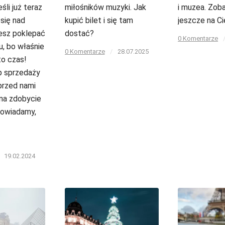
śli już teraz
miłośników muzyki. Jak
i muzea. Zob
się nad
kupić bilet i się tam
jeszcze na Ci
żesz poklepać
dostać?
0 Komentarze
u, bo właśnie
0 Komentarze
/
28.07.2025
to czas!
p sprzedaży
 przed nami
na zdobycie
powiadamy,
19.02.2024