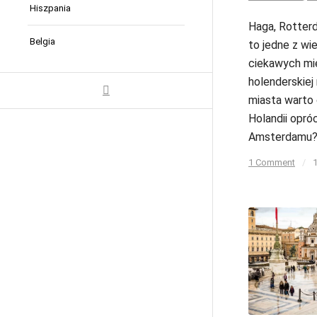
Hiszpania
Haga, Rotter
Belgia
to jedne z wie
ciekawych mi
holenderskiej
miasta warto
Holandii opró
Amsterdamu
1 Comment
/