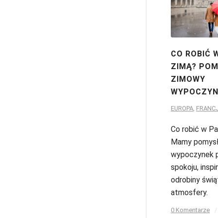
CO ROBIĆ 
ZIMĄ? POM
ZIMOWY
WYPOCZYN
EUROPA
,
FRANC
Co robić w Pa
Mamy pomysł
wypoczynek p
spokoju, inspira
odrobiny świą
atmosfery.
0 Komentarze
/