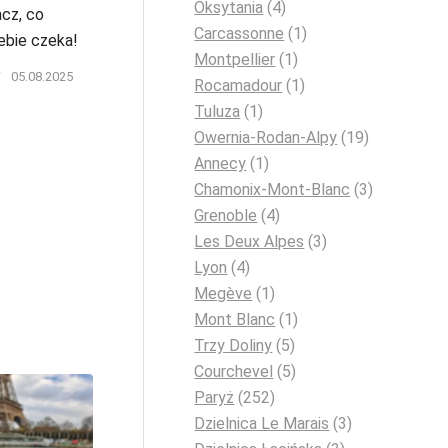
Oksytania
(4)
acz, co
Carcassonne
(1)
ebie czeka!
Montpellier
(1)
/
05.08.2025
Rocamadour
(1)
Tuluza
(1)
Owernia-Rodan-Alpy
(19)
Annecy
(1)
Chamonix-Mont-Blanc
(3)
Grenoble
(4)
Les Deux Alpes
(3)
Lyon
(4)
Megève
(1)
Mont Blanc
(1)
Trzy Doliny
(5)
Courchevel
(5)
Paryż
(252)
Dzielnica Le Marais
(3)