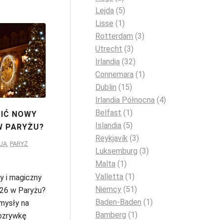
Lejda
(5)
Lisse
(1)
Rotterdam
(3)
Utrecht
(3)
Irlandia
(32)
Connemara
(1)
Dublin
(15)
Irlandia Północna
(4)
Belfast
(1)
ZIĆ NOWY
Islandia
(5)
W PARYŻU?
Reykjavík
(3)
JA
,
PARYŻ
Luksemburg
(3)
Malta
(1)
Valletta
(1)
y i magiczny
Niemcy
(51)
26 w Paryżu?
Baden-Baden
(1)
mysły na
Bamberg
(1)
ozrywkę