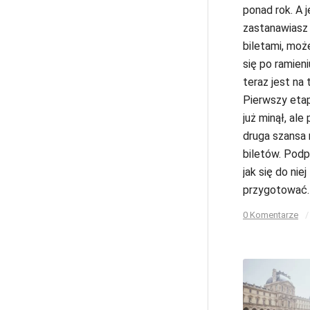
ponad rok. A je
zastanawiasz 
biletami, mo
się po ramieni
teraz jest na 
Pierwszy eta
już minął, ale
druga szansa 
biletów. Pod
jak się do niej
przygotować.
0 Komentarze
/