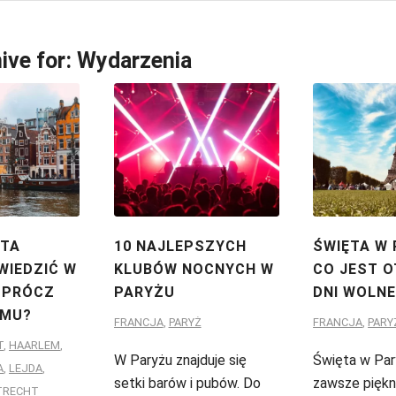
ive for:
Wydarzenia
STA
10 NAJLEPSZYCH
ŚWIĘTA W 
WIEDZIĆ W
KLUBÓW NOCNYCH W
CO JEST 
OPRÓCZ
PARYŻU
DNI WOLNE
MU?
FRANCJA
,
PARYŻ
FRANCJA
,
PARY
T
,
HAARLEM
,
W Paryżu znajduje się
Święta w Par
A
,
LEJDA
,
setki barów i pubów. Do
zawsze piękn
TRECHT