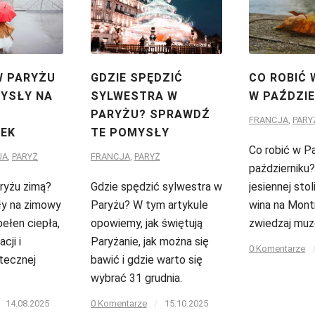
W PARYŻU
GDZIE SPĘDZIĆ
CO ROBIĆ 
YSŁY NA
SYLWESTRA W
W PAŹDZIE
PARYŻU? SPRAWDŹ
FRANCJA
,
PARY
EK
TE POMYSŁY
Co robić w P
JA
,
PARYŻ
FRANCJA
,
PARYŻ
październiku
ryżu zimą?
Gdzie spędzić sylwestra w
jesiennej stol
y na zimowy
Paryżu? W tym artykule
wina na Mont
ełen ciepła,
opowiemy, jak świętują
zwiedzaj muz
cji i
Paryżanie, jak można się
0 Komentarze
tecznej
bawić i gdzie warto się
wybrać 31 grudnia.
14.08.2025
0 Komentarze
/
15.10.2025