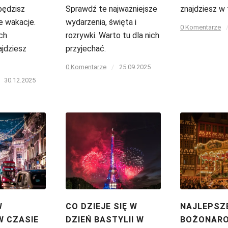
pędzisz
Sprawdź te najważniejsze
znajdziesz w 
e wakacje.
wydarzenia, święta i
0 Komentarze
ch
rozrywki. Warto tu dla nich
jdziesz
przyjechać.
0 Komentarze
/
25.09.2025
30.12.2025
W
CO DZIEJE SIĘ W
NAJLEPSZ
W CZASIE
DZIEŃ BASTYLII W
BOŻONARO