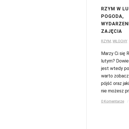
RZYM W LU
POGODA,
WYDARZENI
ZAJĘCIA
RZYM
,
WŁOCHY
Marzy Ci się
lutym? Dowied
jest wtedy p
warto zobacz
pójść oraz ja
nie możesz p
0 Komentarze
/