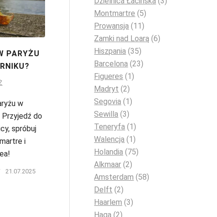
Dzielnica Łacińska
(3)
Montmartre
(5)
Prowansja
(11)
Zamki nad Loarą
(6)
Hiszpania
(35)
W PARYŻU
Barcelona
(23)
RNIKU?
Figueres
(1)
Ż
Madryt
(2)
Segovia
(1)
aryżu w
Sewilla
(3)
? Przyjedź do
Teneryfa
(1)
icy, spróbuj
Walencja
(1)
martre i
Holandia
(75)
ea!
Alkmaar
(2)
/
21.07.2025
Amsterdam
(58)
Delft
(2)
Haarlem
(3)
Haga
(2)