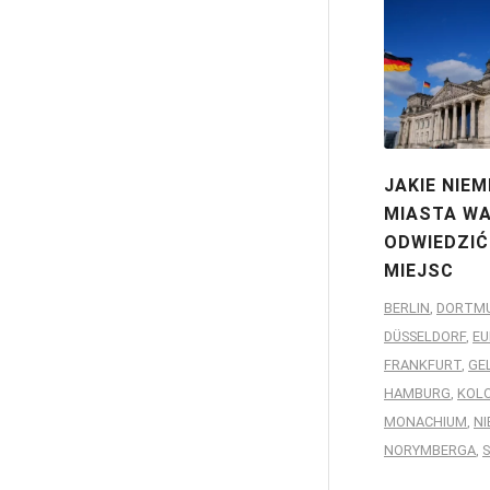
JAKIE NIEM
MIASTA W
ODWIEDZIĆ
MIEJSC
BERLIN
,
DORTM
DÜSSELDORF
,
EU
FRANKFURT
,
GE
HAMBURG
,
KOL
MONACHIUM
,
NI
NORYMBERGA
,