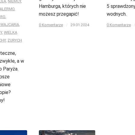
CEA
,
NIEMCY
,
Hamburga, których nie
5 sprawdzony
PALERMO
,
możesz przegapić!
wodnych.
URG
,
ZWAJCARIA
,
0 Komentarze
/
29.01.2024
0 Komentarze
Y
,
WIELKA
CHY
,
ZURYCH
ąteczne,
ezwykłe, a w
o Paryża.
epsze
niowe
ropie?
y!