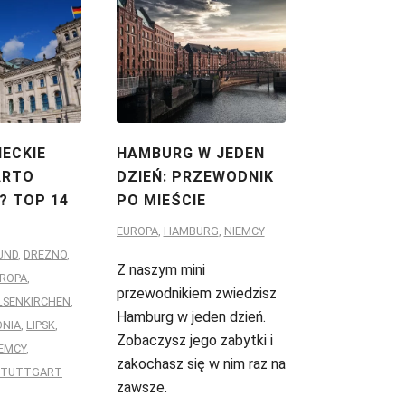
IECKIE
HAMBURG W JEDEN
ARTO
DZIEŃ: PRZEWODNIK
? TOP 14
PO MIEŚCIE
EUROPA
,
HAMBURG
,
NIEMCY
UND
,
DREZNO
,
Z naszym mini
ROPA
,
przewodnikiem zwiedzisz
LSENKIRCHEN
,
Hamburg w jeden dzień.
ONIA
,
LIPSK
,
Zobaczysz jego zabytki i
EMCY
,
zakochasz się w nim raz na
STUTTGART
zawsze.