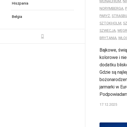
MONACHIUM
,
NI
Hiszpania
NORYMBERGA
,
PARYŻ
,
STRASB
Belgia
SZTOKHOLM
,
S
SZWECJA
,
WĘGR
BRYTANIA
,
WŁO
Bajkowe, świ
kolorowe i ni
dodatku blisk
Gdzie są najl
bożonarodze
jarmarki w Eu
Podpowiadam
17.12.2025