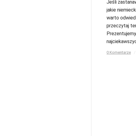
Jeśli zastanaw
jakie niemiec
warto odwiedz
przeczytaj ten
Prezentujemy 
najciekawszyc
0 Komentarze
/