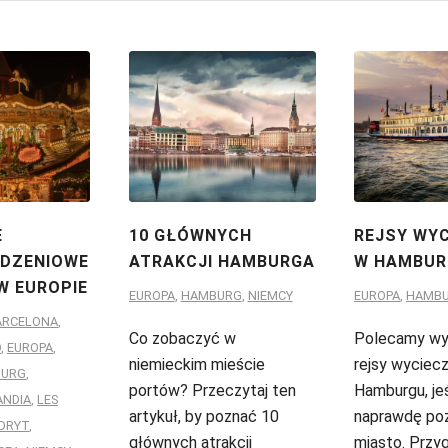
E
10 GŁÓWNYCH
REJSY WY
DZENIOWE
ATRAKCJI HAMBURGA
W HAMBUR
W EUROPIE
EUROPA
,
HAMBURG
,
NIEMCY
EUROPA
,
HAMB
ARCELONA
,
Co zobaczyć w
Polecamy wyb
O
,
EUROPA
,
niemieckim mieście
rejsy wycie
URG
,
portów? Przeczytaj ten
Hamburgu, je
ANDIA
,
LES
artykuł, by poznać 10
naprawdę po
DRYT
,
głównych atrakcji
miasto. Przy