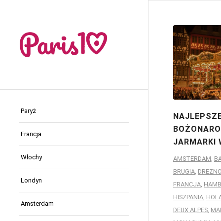
Paryż
NAJLEPSZ
BOŻONARO
Francja
JARMARKI 
Włochy
AMSTERDAM
,
B
BRUGIA
,
DREZN
Londyn
FRANCJA
,
HAMB
HISZPANIA
,
HOL
Amsterdam
DEUX ALPES
,
MA