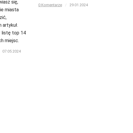
iasz się,
0 Komentarze
/
29.01.2024
kie miasta
ić,
 artykuł.
listę top 14
h miejsc.
07.05.2024