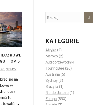
KATEGORIE
Afryka
(2)
CIECZKOWE
Maroko
(2)
GU: TOP 5
Audioprzewodniki
TouringBee
(26)
URG
,
NIEMCY
Australia
(5)
rać się na
Sydney
(3)
czkowe w
Brazylia
(1)
śli chcesz
Rio de Janeiro
(1)
znać to
Europa
(893)
gotowaliśmy
Austria
(7)