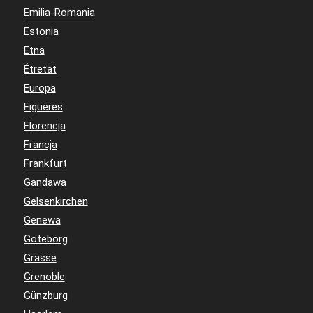
Emilia-Romania
Estonia
Etna
Étretat
Europa
Figueres
Florencja
Francja
Frankfurt
Gandawa
Gelsenkirchen
Genewa
Göteborg
Grasse
Grenoble
Günzburg