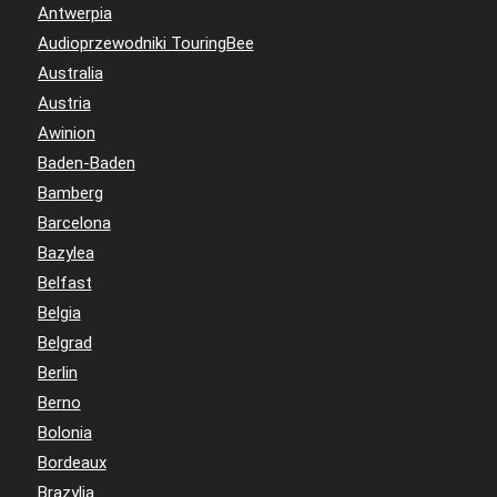
Antwerpia
Audioprzewodniki TouringBee
Australia
Austria
Awinion
Baden-Baden
Bamberg
Barcelona
Bazylea
Belfast
Belgia
Belgrad
Berlin
Berno
Bolonia
Bordeaux
Brazylia