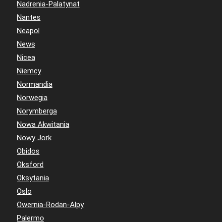
Nadrenia-Palatynat
Nantes
Neapol
News
Nicea
Niemcy
Normandia
Norwegia
Norymberga
Nowa Akwitania
Nowy Jork
Obidos
Oksford
Oksytania
Oslo
Owernia-Rodan-Alpy
Palermo