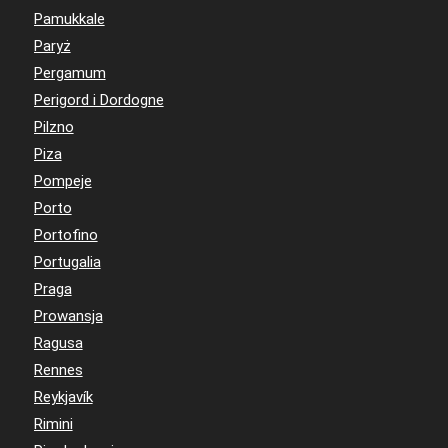
Pamukkale
Paryż
Pergamum
Perigord i Dordogne
Pilzno
Piza
Pompeje
Porto
Portofino
Portugalia
Praga
Prowansja
Ragusa
Rennes
Reykjavík
Rimini