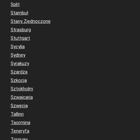
Split
Stambuł
Stany Zjednoczone
Strasburg
Stuttgart
Sycylia
Sydney
Syrakuzy
Szardża
Szkocja
Sztokholm
Szwajcaria
Szwecja
Tallinn
Taormina
Teneryfa
Torquay