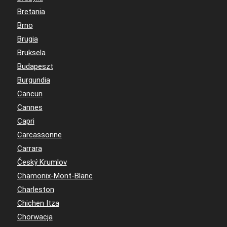
Bretania
Brno
Brugia
Bruksela
Budapeszt
Burgundia
Cancun
Cannes
Capri
Carcassonne
Carrara
Český Krumlov
Chamonix-Mont-Blanc
Charleston
Chichen Itza
Chorwacja