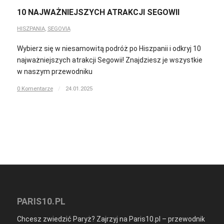
10 NAJWAŻNIEJSZYCH ATRAKCJI SEGOWII
HISZPANIA
,
SEGOVIA
Wybierz się w niesamowitą podróż po Hiszpanii i odkryj 10
najważniejszych atrakcji Segowii! Znajdziesz je wszystkie
w naszym przewodniku
0 Komentarze
/
24.01.2025
PARIS10.PL
Chcesz zwiedzić Paryż? Zajrzyj na Paris10.pl – przewodnik