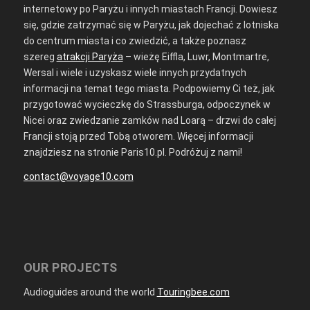
internetowy po Paryżu i innych miastach Francji. Dowiesz
się, gdzie zatrzymać się w Paryżu, jak dojechać z lotniska
do centrum miasta i co zwiedzić, a także poznasz
szereg
atrakcji Paryża
– wieżę Eiffla, Luwr, Montmartre,
Wersal i wiele i uzyskasz wiele innych przydatnych
informacji na temat tego miasta. Podpowiemy Ci też, jak
przygotować wycieczkę do Strassburga, odpoczynek w
Nicei oraz zwiedzanie zamków nad Loarą – drzwi do całej
Francji stoją przed Tobą otworem. Więcej informacji
znajdziesz na stronie Paris10.pl. Podróżuj z nami!
contact@voyage10.com
OUR PROJECTS
Audioguides around the world
Touringbee.com