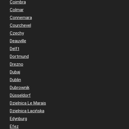
Coimbra
Colmar
Connemara
Courchevel
Czechy
Deauville
Delft
Dortmund
Drezno
Dubaj
Dublin
Dubrownik
Düsseldorf
Dzielnica Le Marais
Dzielnica Łacińska
Edynburg
Efez