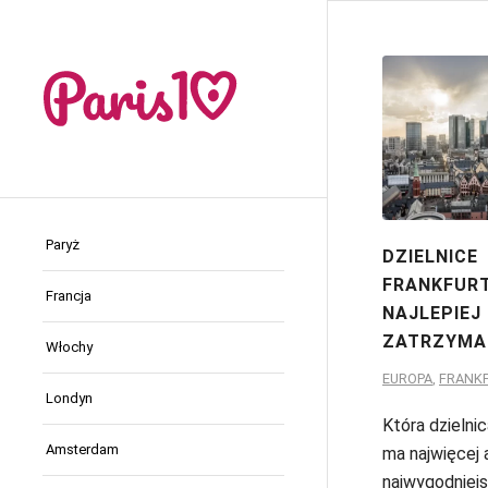
Paryż
DZIELNICE
FRANKFURT
Francja
NAJLEPIEJ 
ZATRZYMA
Włochy
EUROPA
,
FRANK
Londyn
Która dzielni
Amsterdam
ma najwięcej a
najwygodniej