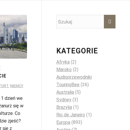
KATEGORIE
Afryka
(2)
E
Maroko
(2)
CIE
Audioprzewodniki
TouringBee
(26)
FURT
,
NIEMCY
Australia
(5)
 1 dzień we
Sydney
(3)
 zanurz się w
Brazylia
(1)
ulturze. Co
Rio de Janeiro
(1)
zie zjeść?
Europa
(893)
 się z
Austria
(7)