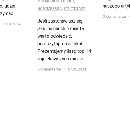
MONACHIUM
,
NIEMCY
,
o, gdzie
naszego arty
NORYMBERGA
,
STUTTGART
rzymać.
0 Komentarze
Jeśli zastanawiasz się,
26.01.2024
jakie niemieckie miasta
warto odwiedzić,
przeczytaj ten artykuł.
Prezentujemy listę top 14
najciekawszych miejsc.
0 Komentarze
/
07.05.2024