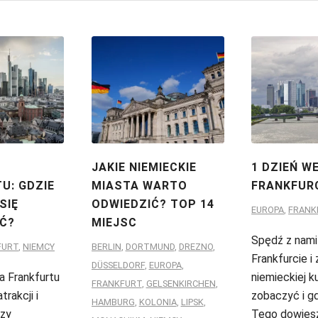
JAKIE NIEMIECKIE
1 DZIEŃ W
U: GDZIE
MIASTA WARTO
FRANKFUR
SIĘ
ODWIEDZIĆ? TOP 14
EUROPA
,
FRANK
Ć?
MIEJSC
Spędź z nami
FURT
,
NIEMCY
BERLIN
,
DORTMUND
,
DREZNO
,
Frankfurcie i
DÜSSELDORF
,
EUROPA
,
ca Frankfurtu
niemieckiej k
FRANKFURT
,
GELSENKIRCHEN
,
trakcji i
zobaczyć i gd
HAMBURG
,
KOLONIA
,
LIPSK
,
szy
Tego dowiesz