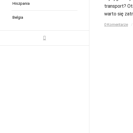
Hiszpania
transport? Ot
warto się zat
Belgia
0 Komentarze
/