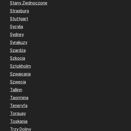
Stany Zjednoczone
Strasburg
Stuttgart
Sycylia
Sydney
Syrakuzy
Szardża
Szkocja
Sztokholm
Szwajcaria
Szwecja
Tallinn
Taormina
Teneryfa
Torquay
Toskania
Trzy Doliny