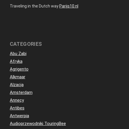
Traveling in the Dutch way
Parijs10.nl
CATEGORIES
Abu Zabi
Afryka
Agrigento
Alkmaar
Alzacja
Amsterdam
Annecy
Antibes
Antwerpia
Audioprzewodniki TouringBee