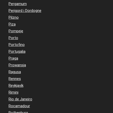
Pergamum
Perigord i Dordogne
Pilzno
Piza
Pompeje
Porto
Portofino
Portugalia
Praga
Prowansja
Ragusa
Rennes
Reykjavík
Rimini
Rio de Janeiro
Rocamadour
Rothenburg