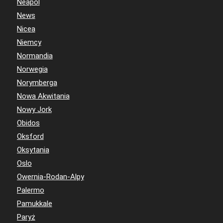
Neapol
News
Nicea
Niemcy
Normandia
Norwegia
Norymberga
Nowa Akwitania
Nowy Jork
Obidos
Oksford
Oksytania
Oslo
Owernia-Rodan-Alpy
Palermo
Pamukkale
Paryż