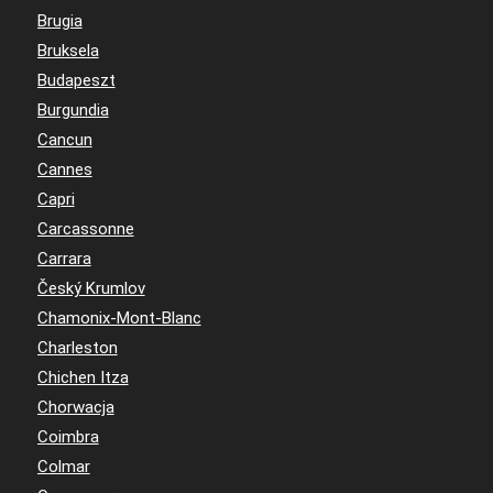
Brugia
Bruksela
Budapeszt
Burgundia
Cancun
Cannes
Capri
Carcassonne
Carrara
Český Krumlov
Chamonix-Mont-Blanc
Charleston
Chichen Itza
Chorwacja
Coimbra
Colmar