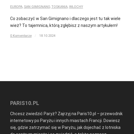
EUROPA
,
SAN GIMIGNANO
,
TOSKANIA
,
WŁOCHY
Co zobaczyć w San Gimignano i dlaczego jest tu tak wiele
wież? To tajemnica, którą zgłębisz z naszym artykułem!
0 Komentarze
/
18.10.2024
PARIS10.PL
Chcesz zwiedzić Paryż? Zajrzyj na Paris10.pl – przewodnik
internetowy po Paryżu i innych miastach Francji. Dowiesz
się, gdzie zatrzymać się w Paryżu, jak dojechać z lotniska