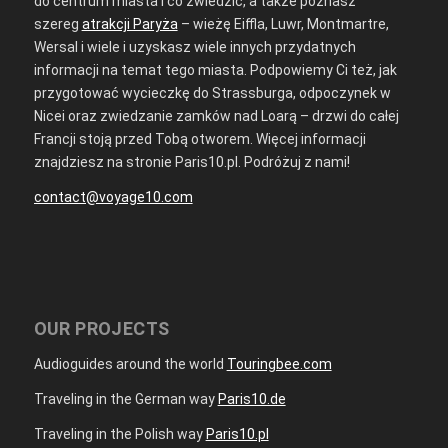
do centrum miasta i co zwiedzić, a także poznasz
szereg
atrakcji Paryża
– wieżę Eiffla, Luwr, Montmartre,
Wersal i wiele i uzyskasz wiele innych przydatnych
informacji na temat tego miasta. Podpowiemy Ci też, jak
przygotować wycieczkę do Strassburga, odpoczynek w
Nicei oraz zwiedzanie zamków nad Loarą – drzwi do całej
Francji stoją przed Tobą otworem. Więcej informacji
znajdziesz na stronie Paris10.pl. Podróżuj z nami!
contact@voyage10.com
OUR PROJECTS
Audioguides around the world
Touringbee.com
Traveling in the German way
Paris10.de
Traveling in the Polish way
Paris10.pl