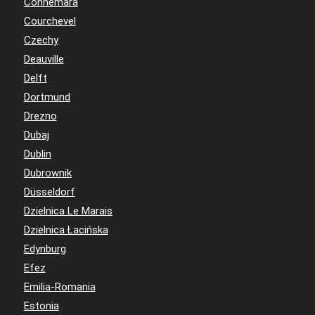
Connemara
Courchevel
Czechy
Deauville
Delft
Dortmund
Drezno
Dubaj
Dublin
Dubrownik
Düsseldorf
Dzielnica Le Marais
Dzielnica Łacińska
Edynburg
Efez
Emilia-Romania
Estonia