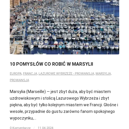
10 POMYSŁÓW CO ROBIĆ W MARSYLII
EUROPA
,
FRANCJA
,
LAZUROWE WYBRZEŻE - PROWANSJA
,
MARSYLIA
,
PROWANSJA
Marsylia (Мarseille) — jest zbyt duża, aby być miastem
uzdrowiskowym i stolicą Lazurowego Wybrzeża i zbyt
piękna, aby być tylko kolejnym miastem we Francji. Głośne i
wesołe, przypadnie do gustu zarówno fanom spokojnego
wypoczynku,…
0 Komentarze
/
11.04.2024