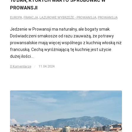
10 DAŃ, KTÓRYCH WARTO SPRÓBOWAĆ W
PROWANSJI
EUROPA
,
FRANCJA
,
LAZUROWE WYBRZEŻE - PROWANSJA
,
PROWANSJA
Jedzenie w Prowansji ma naturalny, ale bogaty smak.
Doświadczeni smakosze od razu zauważą, że potrawy
prowansalskie mają więcej wspólnego z kuchnią włoską niż
francuską. Cechą wyróżniającą tę kuchnię jest użycie
dużej ilości…
0 Komentarze
/
11.04.2024