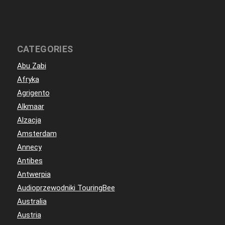
CATEGORIES
Abu Zabi
Afryka
Agrigento
Alkmaar
Alzacja
Amsterdam
Annecy
Antibes
Antwerpia
Audioprzewodniki TouringBee
Australia
Austria