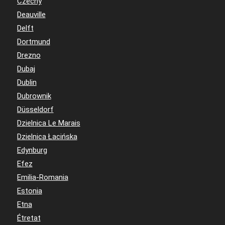
Czechy
Deauville
Delft
Dortmund
Drezno
Dubaj
Dublin
Dubrownik
Düsseldorf
Dzielnica Le Marais
Dzielnica Łacińska
Edynburg
Efez
Emilia-Romania
Estonia
Etna
Étretat