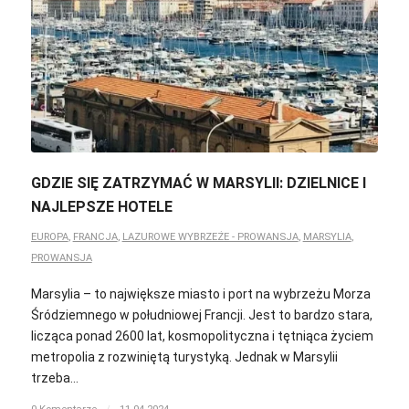
GDZIE SIĘ ZATRZYMAĆ W MARSYLII: DZIELNICE I
NAJLEPSZE HOTELE
EUROPA
,
FRANCJA
,
LAZUROWE WYBRZEŻE - PROWANSJA
,
MARSYLIA
,
PROWANSJA
Marsylia – to największe miasto i port na wybrzeżu Morza
Śródziemnego w południowej Francji. Jest to bardzo stara,
licząca ponad 2600 lat, kosmopolityczna i tętniąca życiem
metropolia z rozwiniętą turystyką. Jednak w Marsylii
trzeba…
0 Komentarze
/
11.04.2024