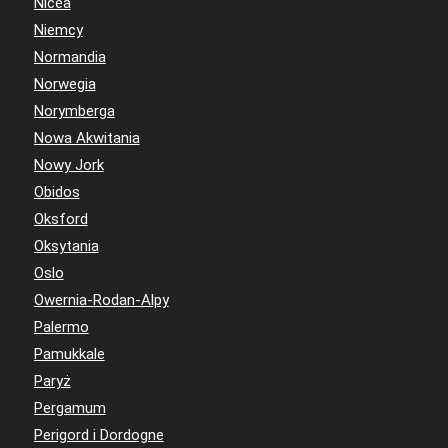
Nicea
Niemcy
Normandia
Norwegia
Norymberga
Nowa Akwitania
Nowy Jork
Obidos
Oksford
Oksytania
Oslo
Owernia-Rodan-Alpy
Palermo
Pamukkale
Paryż
Pergamum
Perigord i Dordogne