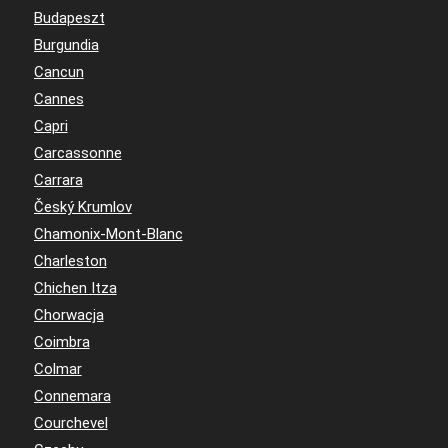
Budapeszt
Burgundia
Cancun
Cannes
Capri
Carcassonne
Carrara
Český Krumlov
Chamonix-Mont-Blanc
Charleston
Chichen Itza
Chorwacja
Coimbra
Colmar
Connemara
Courchevel