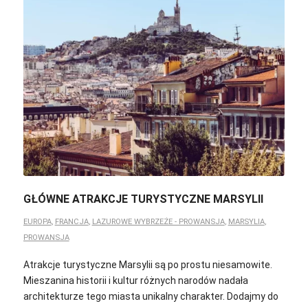
GŁÓWNE ATRAKCJE TURYSTYCZNE MARSYLII
EUROPA
,
FRANCJA
,
LAZUROWE WYBRZEŻE - PROWANSJA
,
MARSYLIA
,
PROWANSJA
Atrakcje turystyczne Marsylii są po prostu niesamowite.
Mieszanina historii i kultur różnych narodów nadała
architekturze tego miasta unikalny charakter. Dodajmy do