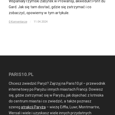
Wspaniały rzymski zabytek w Prowansji, akwedukt Pont du
Gard. Jak się tam dostać, gdzie się zatrzymać i co
zobaczyć, opowiemy w tym artykule.
0 Komentarze
/
11.04.2024
PARIS10.PL
Chcesz zwiedzić Paryż? Zajrzyj na Paris10.pl – przewodnik
internetowy po Paryżu i innych miastach Francji. Dowiesz
się, gdzie zatrzymać się w Paryżu, jak dojechać z lotniska
do centrum miasta i co zwiedzić, a także poznasz
szereg
atrakcji Paryża
– wieżę Eiffla, Luwr, Montmartre,
Wersal i wiele i uzyskasz wiele innych przydatnych