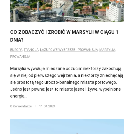
CO ZOBACZYĆ I ZROBIĆ W MARSYLII W CIĄGU 1
DNIA?
EUROPA
,
FRANCJA
,
LAZUROWE WYBRZEŻE - PROWANSJA
,
MARSYLIA
,
PROWANSJA
Marsylia wywołuje mieszane uczucia: niektórzy zakochują
się w niej od pierwszego wejrzenia, a niektórzy zniechęcają
się prostotą tego uroczo-banalnego miasta portowego.
Jedno jest pewne: jest to miasto jasne i żywe, wypełnione
energią…
0 Komentarze
/
11.04.2024