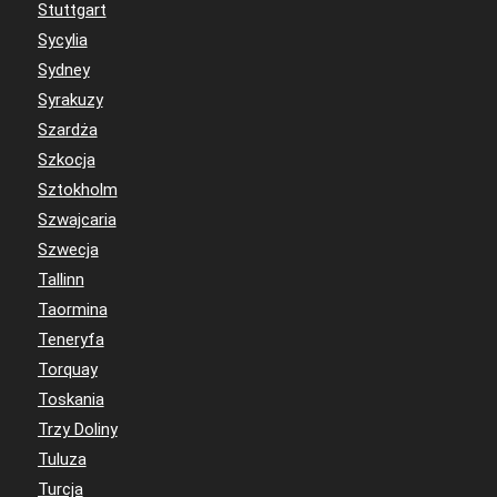
Stuttgart
Sycylia
Sydney
Syrakuzy
Szardża
Szkocja
Sztokholm
Szwajcaria
Szwecja
Tallinn
Taormina
Teneryfa
Torquay
Toskania
Trzy Doliny
Tuluza
Turcja