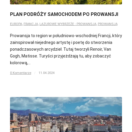
PLAN PODRÓŻY SAMOCHODEM PO PROWANSJI
EUROPA
,
FRANCJA
,
LAZUROWE WYBRZEŻE - PROWANSJA
,
PROWANSJA
Prowansja to region w południowo-wschodniej Francji, który
zainspirował niejednego artystę i poetę do stworzenia
ponadczasowych arcydzieł. Tutaj tworzyli Renoir, Van
Gogh, Matisse. Turyści przyjeżdżają tu, aby zobaczyć
kolorową,…
0 Komentarze
/
11.04.2024