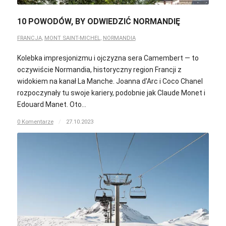
10 POWODÓW, BY ODWIEDZIĆ NORMANDIĘ
FRANCJA
,
MONT SAINT-MICHEL
,
NORMANDIA
Kolebka impresjonizmu i ojczyzna sera Camembert — to
oczywiście Normandia, historyczny region Francji z
widokiem na kanał La Manche. Joanna d'Arc i Coco Chanel
rozpoczynały tu swoje kariery, podobnie jak Claude Monet i
Edouard Manet. Oto…
0 Komentarze
/
27.10.2023