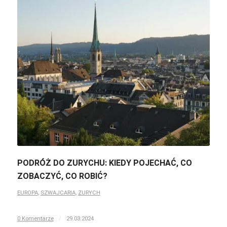
PODRÓŻ DO ZURYCHU: KIEDY POJECHAĆ, CO
ZOBACZYĆ, CO ROBIĆ?
EUROPA
,
SZWAJCARIA
,
ZURYCH
0 Komentarze
/
29.03.2024