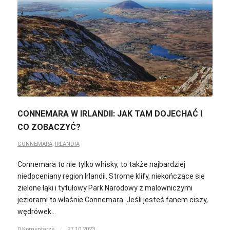
CONNEMARA W IRLANDII: JAK TAM DOJECHAĆ I
CO ZOBACZYĆ?
CONNEMARA
,
IRLANDIA
Connemara to nie tylko whisky, to także najbardziej
niedoceniany region Irlandii. Strome klify, niekończące się
zielone łąki i tytułowy Park Narodowy z malowniczymi
jeziorami to właśnie Connemara. Jeśli jesteś fanem ciszy,
wędrówek…
0 Komentarze
/
27.10.2023