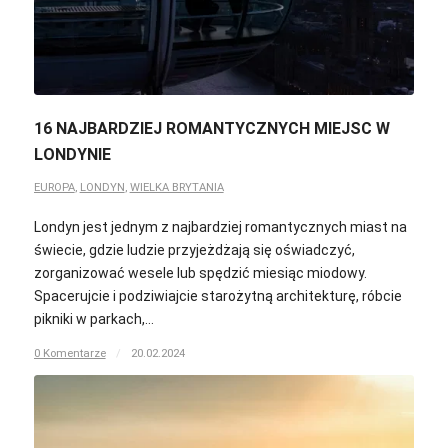
16 NAJBARDZIEJ ROMANTYCZNYCH MIEJSC W
LONDYNIE
EUROPA
,
LONDYN
,
WIELKA BRYTANIA
Londyn jest jednym z najbardziej romantycznych miast na
świecie, gdzie ludzie przyjeżdżają się oświadczyć,
zorganizować wesele lub spędzić miesiąc miodowy.
Spacerujcie i podziwiajcie starożytną architekturę, róbcie
pikniki w parkach,…
0 Komentarze
/
20.02.2024