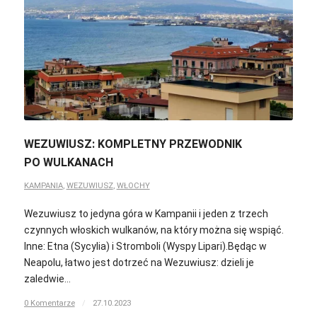
WEZUWIUSZ: KOMPLETNY PRZEWODNIK
PO WULKANACH
KAMPANIA
,
WEZUWIUSZ
,
WŁOCHY
Wezuwiusz to jedyna góra w Kampanii i jeden z trzech
czynnych włoskich wulkanów, na który można się wspiąć.
Inne: Etna (Sycylia) i Stromboli (Wyspy Lipari).Będąc w
Neapolu, łatwo jest dotrzeć na Wezuwiusz: dzieli je
zaledwie…
0 Komentarze
/
27.10.2023