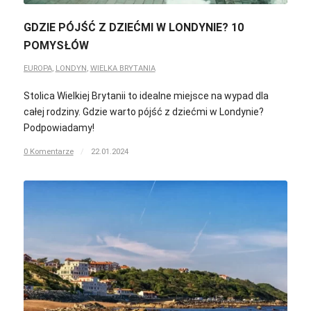
GDZIE PÓJŚĆ Z DZIEĆMI W LONDYNIE? 10
POMYSŁÓW
EUROPA
,
LONDYN
,
WIELKA BRYTANIA
Stolica Wielkiej Brytanii to idealne miejsce na wypad dla
całej rodziny. Gdzie warto pójść z dziećmi w Londynie?
Podpowiadamy!
0 Komentarze
/
22.01.2024