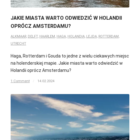
JAKIE MIASTA WARTO ODWIEDZIĆ W HOLANDII
OPRÓCZ AMSTERDAMU?
ALKMAAR
,
DELFT
,
HAARLEM
,
HAGA
,
HOLANDIA
,
LEJDA
,
ROTTERDAM
,
UTRECHT
Haga, Rotterdam i Gouda to jedne z wielu ciekawych miejsc
na holenderskiej mapie. Jakie miasta warto odwiedzić w
Holandii oprócz Amsterdamu?
1 Comment
/
14.02.2024