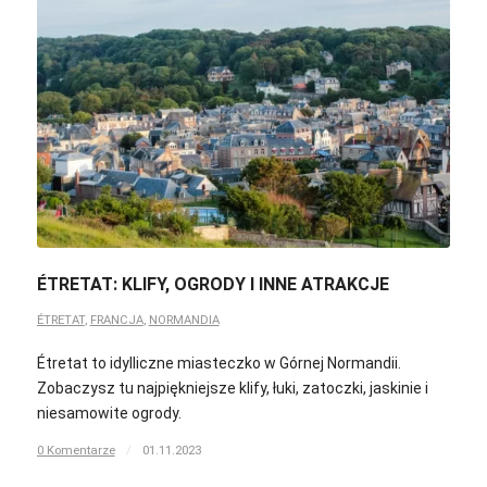
ÉTRETAT: KLIFY, OGRODY I INNE ATRAKCJE
ÉTRETAT
,
FRANCJA
,
NORMANDIA
Étretat to idylliczne miasteczko w Górnej Normandii.
Zobaczysz tu najpiękniejsze klify, łuki, zatoczki, jaskinie i
niesamowite ogrody.
0 Komentarze
/
01.11.2023