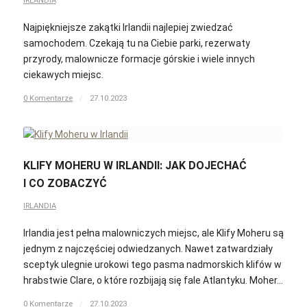
IRLANDIA
Najpiękniejsze zakątki Irlandii najlepiej zwiedzać
samochodem. Czekają tu na Ciebie parki, rezerwaty
przyrody, malownicze formacje górskie i wiele innych
ciekawych miejsc.
0 Komentarze
/
27.10.2023
KLIFY MOHERU W IRLANDII: JAK DOJECHAĆ
I CO ZOBACZYĆ
IRLANDIA
Irlandia jest pełna malowniczych miejsc, ale Klify Moheru są
jednym z najczęściej odwiedzanych. Nawet zatwardziały
sceptyk ulegnie urokowi tego pasma nadmorskich klifów w
hrabstwie Clare, o które rozbijają się fale Atlantyku. Moher…
0 Komentarze
/
27.10.2023