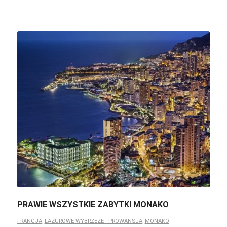
PRAWIE WSZYSTKIE ZABYTKI MONAKO
FRANCJA
,
LAZUROWE WYBRZEŻE - PROWANSJA
,
MONAKO