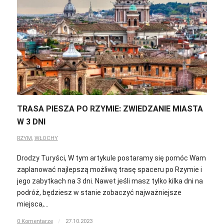
TRASA PIESZA PO RZYMIE: ZWIEDZANIE MIASTA
W 3 DNI
RZYM
,
WŁOCHY
Drodzy Turyści, W tym artykule postaramy się pomóc Wam
zaplanować najlepszą możliwą trasę spaceru po Rzymie i
jego zabytkach na 3 dni. Nawet jeśli masz tylko kilka dni na
podróż, będziesz w stanie zobaczyć najważniejsze
miejsca,…
0 Komentarze
/
27.10.2023