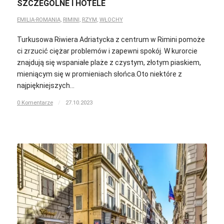
SZCZEGÓLNE I HOTELE
EMILIA-ROMANIA
,
RIMINI
,
RZYM
,
WŁOCHY
Turkusowa Riwiera Adriatycka z centrum w Rimini pomoże
ci zrzucić ciężar problemów i zapewni spokój. W kurorcie
znajdują się wspaniałe plaże z czystym, złotym piaskiem,
mieniącym się w promieniach słońca.Oto niektóre z
najpiękniejszych…
0 Komentarze
/
27.10.2023