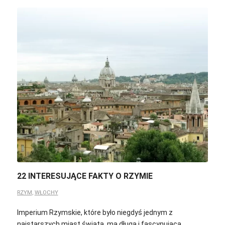
22 INTERESUJĄCE FAKTY O RZYMIE
RZYM
,
WŁOCHY
Imperium Rzymskie, które było niegdyś jednym z
najstarszych miast świata, ma długą i fascynującą