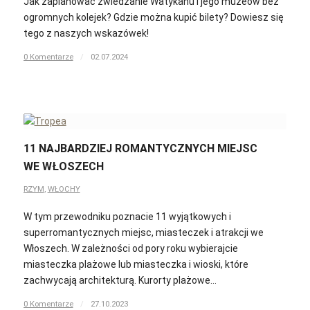
Jak zaplanować zwiedzanie Watykanu i jego muzeów bez
ogromnych kolejek? Gdzie można kupić bilety? Dowiesz się
tego z naszych wskazówek!
0 Komentarze
/
02.07.2024
11 NAJBARDZIEJ ROMANTYCZNYCH MIEJSC
WE WŁOSZECH
RZYM
,
WŁOCHY
W tym przewodniku poznacie 11 wyjątkowych i
superromantycznych miejsc, miasteczek i atrakcji we
Włoszech. W zależności od pory roku wybierajcie
miasteczka plażowe lub miasteczka i wioski, które
zachwycają architekturą. Kurorty plażowe…
0 Komentarze
/
27.10.2023