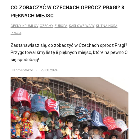
CO ZOBACZYĆ W CZECHACH OPRÓCZ PRAGI? 8
PIĘKNYCH MIEJSC
ČESKÝ KRUMLOV
,
CZECHY
,
EUROPA
,
KARLOWE WARY
,
KUTNÁ HORA
,
PRAGA
Zastanawiasz się, co zobaczyć w Czechach oprócz Pragi?
Przygotowaliśmy listę 8 pięknych miejsc, które na pewno Ci
się spodobają!
0 Komentarze
/
29.08.2024