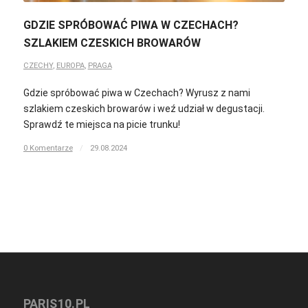
GDZIE SPRÓBOWAĆ PIWA W CZECHACH?
SZLAKIEM CZESKICH BROWARÓW
CZECHY
,
EUROPA
,
PRAGA
Gdzie spróbować piwa w Czechach? Wyrusz z nami
szlakiem czeskich browarów i weź udział w degustacji.
Sprawdź te miejsca na picie trunku!
0 Komentarze
/
29.08.2024
PARIS10.PL