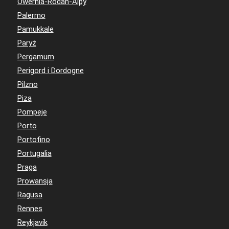
Owernia-Rodan-Alpy
Palermo
Pamukkale
Paryż
Pergamum
Perigord i Dordogne
Pilzno
Piza
Pompeje
Porto
Portofino
Portugalia
Praga
Prowansja
Ragusa
Rennes
Reykjavík