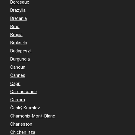
Bordeaux
Brazylia
Bretania
Brno
Brugia
Bruksela
Budapeszt
Burgundia
Cancun
Cannes
Capri
Carcassonne
Carrara
Český Krumlov
Chamonix-Mont-Blanc
Charleston
Chichen Itza