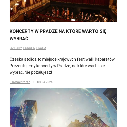
KONCERTY W PRADZE NA KTÓRE WARTO SIĘ
WYBRAĆ
CZECHY
,
EUROPA
,
PRAGA
Czeska stolica to miejsce krajowych festiwali i kabaretów.
Prezentujemy koncerty w Pradze, na które warto się
wybrać. Nie pożałujesz!
0 Komentarze
/
08.04.2024