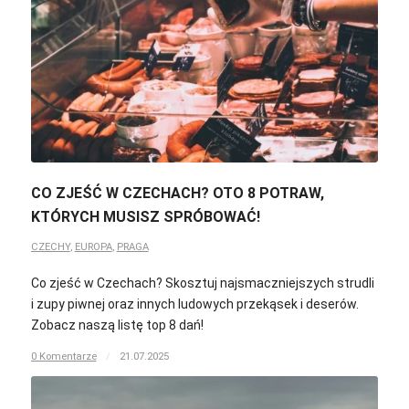
CO ZJEŚĆ W CZECHACH? OTO 8 POTRAW,
KTÓRYCH MUSISZ SPRÓBOWAĆ!
CZECHY
,
EUROPA
,
PRAGA
Co zjeść w Czechach? Skosztuj najsmaczniejszych strudli
i zupy piwnej oraz innych ludowych przekąsek i deserów.
Zobacz naszą listę top 8 dań!
0 Komentarze
/
21.07.2025