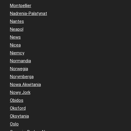
Montpellier
Nadrenia-Palatynat
Nantes
Neapol
News
Nicea
Niemcy
Normandia
Norwegia
Norymberga
Nowa Akwitania
Nowy Jork
Obidos
Oksford
Oksytania
Oslo