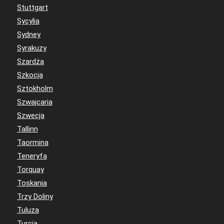
Stuttgart
Sycylia
Sydney
Syrakuzy
Szardża
Szkocja
Sztokholm
Szwajcaria
Szwecja
Tallinn
Taormina
Teneryfa
Torquay
Toskania
Trzy Doliny
Tuluza
Turcja