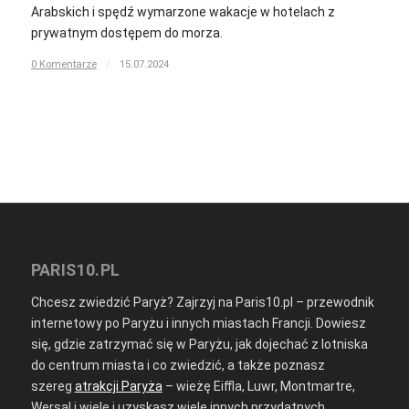
Arabskich i spędź wymarzone wakacje w hotelach z
prywatnym dostępem do morza.
0 Komentarze
/
15.07.2024
PARIS10.PL
Chcesz zwiedzić Paryż? Zajrzyj na Paris10.pl – przewodnik
internetowy po Paryżu i innych miastach Francji. Dowiesz
się, gdzie zatrzymać się w Paryżu, jak dojechać z lotniska
do centrum miasta i co zwiedzić, a także poznasz
szereg
atrakcji Paryża
– wieżę Eiffla, Luwr, Montmartre,
Wersal i wiele i uzyskasz wiele innych przydatnych