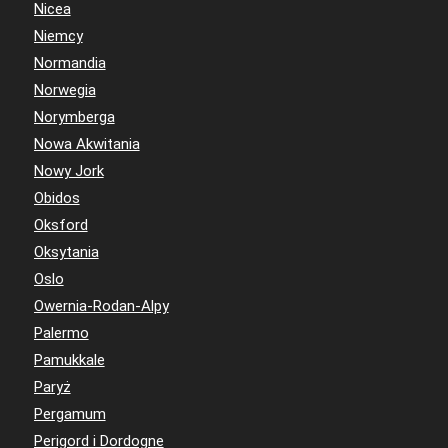
Nicea
Niemcy
Normandia
Norwegia
Norymberga
Nowa Akwitania
Nowy Jork
Obidos
Oksford
Oksytania
Oslo
Owernia-Rodan-Alpy
Palermo
Pamukkale
Paryż
Pergamum
Perigord i Dordogne