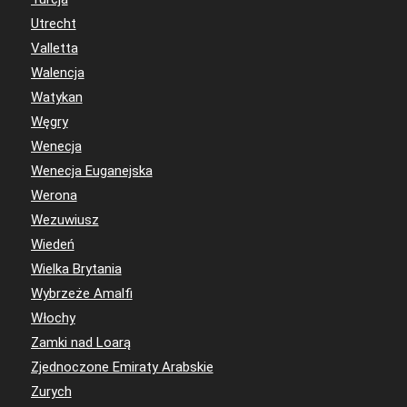
Utrecht
Valletta
Walencja
Watykan
Węgry
Wenecja
Wenecja Euganejska
Werona
Wezuwiusz
Wiedeń
Wielka Brytania
Wybrzeże Amalfi
Włochy
Zamki nad Loarą
Zjednoczone Emiraty Arabskie
Zurych