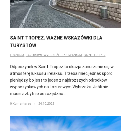
SAINT-TROPEZ. WAŻNE WSKAZÓWKI DLA
TURYSTÓW
FRANCJA
,
LAZUROWE WYBRZEŻE - PROWANSJA
,
SAINT-TROPEZ
Odpoczynek w Saint-Tropez to okazja zanurzenie się w
atmosferę luksusu i relaksu. Trzeba mieć jednak sporo
pieniędzy, bo jest to jeden z najdroższych ośrodków
wypoczynkowych na Lazurowym Wybrzeżu. Jeśli nie
musisz zbytnio oszczędzać…
0 Komentarze
/
24.10.2023