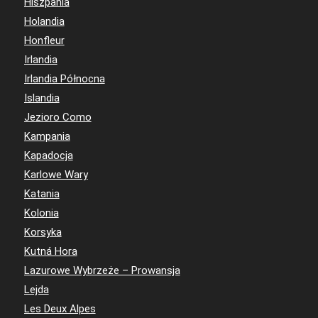
Hiszpania
Holandia
Honfleur
Irlandia
Irlandia Północna
Islandia
Jezioro Como
Kampania
Kapadocja
Karlowe Wary
Katania
Kolonia
Korsyka
Kutná Hora
Lazurowe Wybrzeże – Prowansja
Lejda
Les Deux Alpes