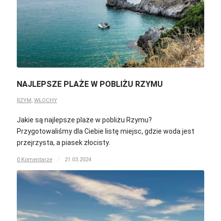
NAJLEPSZE PLAŻE W POBLIŻU RZYMU
RZYM
,
WŁOCHY
Jakie są najlepsze plaże w pobliżu Rzymu?
Przygotowaliśmy dla Ciebie listę miejsc, gdzie woda jest
przejrzysta, a piasek złocisty.
0 Komentarze
/
21.03.2024