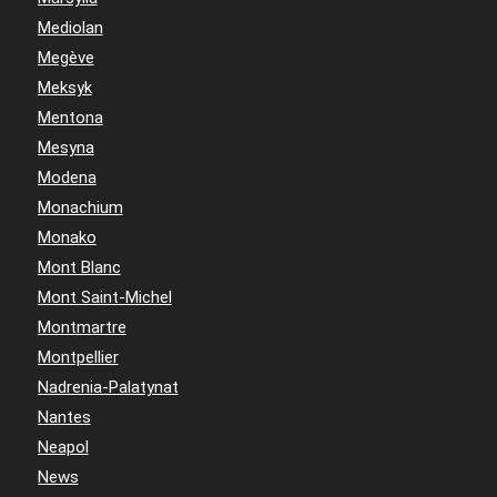
Mediolan
Megève
Meksyk
Mentona
Mesyna
Modena
Monachium
Monako
Mont Blanc
Mont Saint-Michel
Montmartre
Montpellier
Nadrenia-Palatynat
Nantes
Neapol
News