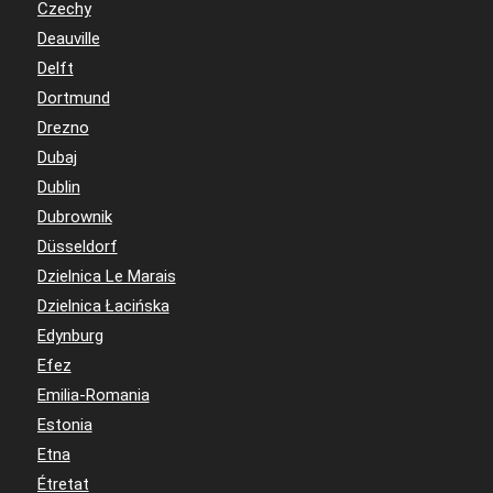
Czechy
Deauville
Delft
Dortmund
Drezno
Dubaj
Dublin
Dubrownik
Düsseldorf
Dzielnica Le Marais
Dzielnica Łacińska
Edynburg
Efez
Emilia-Romania
Estonia
Etna
Étretat