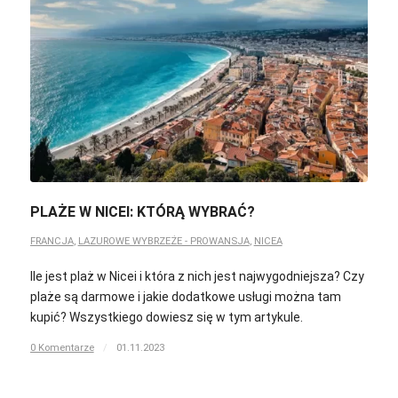
PLAŻE W NICEI: KTÓRĄ WYBRAĆ?
FRANCJA
,
LAZUROWE WYBRZEŻE - PROWANSJA
,
NICEA
Ile jest plaż w Nicei i która z nich jest najwygodniejsza? Czy
plaże są darmowe i jakie dodatkowe usługi można tam
kupić? Wszystkiego dowiesz się w tym artykule.
0 Komentarze
/
01.11.2023