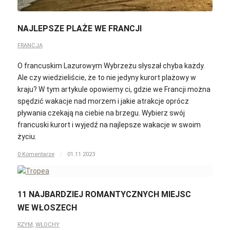
NAJLEPSZE PLAŻE WE FRANCJI
FRANCJA
O francuskim Lazurowym Wybrzeżu słyszał chyba każdy.
Ale czy wiedzieliście, że to nie jedyny kurort plażowy w
kraju? W tym artykule opowiemy ci, gdzie we Francji można
spędzić wakacje nad morzem i jakie atrakcje oprócz
pływania czekają na ciebie na brzegu. Wybierz swój
francuski kurort i wyjedź na najlepsze wakacje w swoim
życiu.
0 Komentarze
/
01.11.2023
11 NAJBARDZIEJ ROMANTYCZNYCH MIEJSC
WE WŁOSZECH
RZYM
,
WŁOCHY