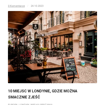
0 Komentarze
/
24.10.2023
10 MIEJSC W LONDYNIE, GDZIE MOŻNA
SMACZNIE ZJEŚĆ
EUROPA
,
LONDYN
,
WIELKA BRYTANIA