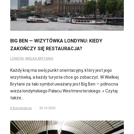
BIG BEN — WIZYTÓWKA LONDYNU: KIEDY
ZAKOŃCZY SIĘ RESTAURACJA?
LONDYN
,
WIELKA BRYTANIA
Każdy kraj ma swój punkt orientacyjny, który jest jego
wizytówką, a każdy turysta chce go zobaczyć. W Wielkiej
Brytanii za taki symbol uważany jest Big Ben — północna
wieża londyńskiego Pałacu Westminsterskiego. » Czytaj
także…
0 Komentarze
/
26.10.2023