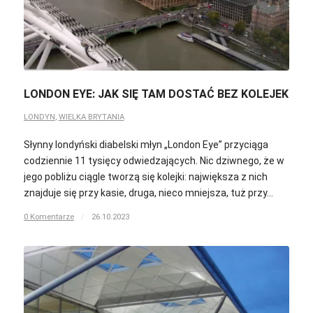
LONDON EYE: JAK SIĘ TAM DOSTAĆ BEZ KOLEJEK
LONDYN
,
WIELKA BRYTANIA
Słynny londyński diabelski młyn „London Eye” przyciąga
codziennie 11 tysięcy odwiedzających. Nic dziwnego, że w
jego pobliżu ciągle tworzą się kolejki: największa z nich
znajduje się przy kasie, druga, nieco mniejsza, tuż przy…
0 Komentarze
/
26.10.2023