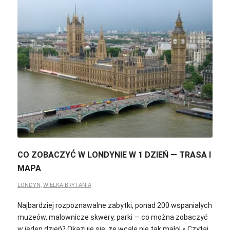
CO ZOBACZYĆ W LONDYNIE W 1 DZIEŃ — TRASA I
MAPA
LONDYN
,
WIELKA BRYTANIA
Najbardziej rozpoznawalne zabytki, ponad 200 wspaniałych
muzeów, malownicze skwery, parki — co można zobaczyć
w jeden dzień? Okazuje się, że wcale nie tak mało! » Czytaj