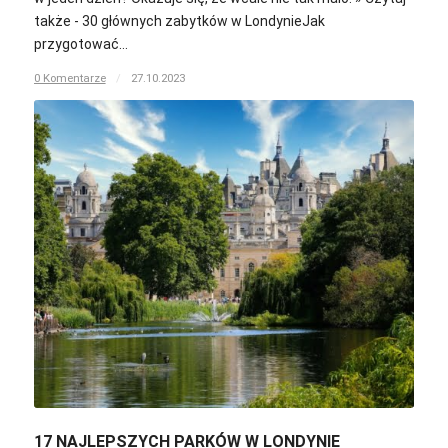
także - 30 głównych zabytków w LondynieJak
przygotować…
0 Komentarze
/
27.10.2023
17 NAJLEPSZYCH PARKÓW W LONDYNIE