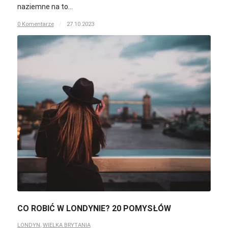
naziemne na to…
0 Komentarze
/
27.10.2023
CO ROBIĆ W LONDYNIE? 20 POMYSŁÓW
LONDYN
,
WIELKA BRYTANIA