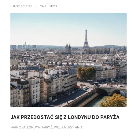
0 Komentarze
/
26.10.2023
JAK PRZEDOSTAĆ SIĘ Z LONDYNU DO PARYŻA
FRANCJA
,
LONDYN
,
PARYŻ
,
WIELKA BRYTANIA