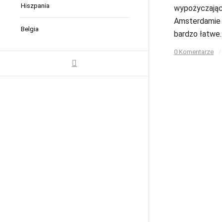
Hiszpania
wypożyczając
Amsterdamie 
Belgia
bardzo łatwe
0 Komentarze
/