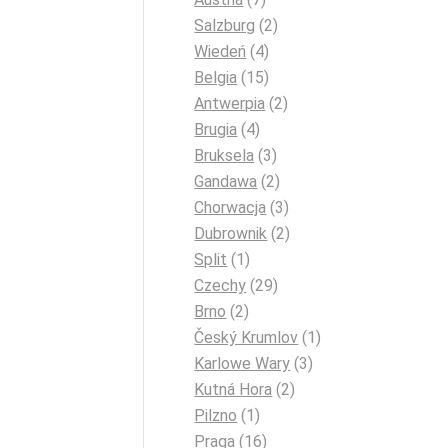
Salzburg
(2)
Wiedeń
(4)
Belgia
(15)
Antwerpia
(2)
Brugia
(4)
Bruksela
(3)
Gandawa
(2)
Chorwacja
(3)
Dubrownik
(2)
Split
(1)
Czechy
(29)
Brno
(2)
Český Krumlov
(1)
Karlowe Wary
(3)
Kutná Hora
(2)
Pilzno
(1)
Praga
(16)