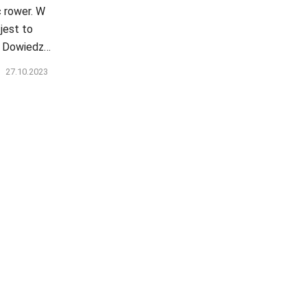
 rower. W
jest to
. Dowiedz…
27.10.2023