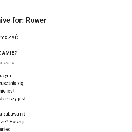
ive for:
Rower
ŻYCZYĆ
DAMIE?
OLANDIA
jszym
uszania się
ie jest
dzie czy jest
 zabawa niż
rze? Poczuj
aniec,