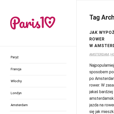
Tag Arch
JAK WYPO
ROWER
W AMSTER
AMSTERDAM
,
H
Paryż
Najpopularnie
Francja
sposobem por
po Amsterdam
Włochy
rower. W zasa
jakaś bardziej
Londyn
amsterdamska
jazda na rowe
Amsterdam
się jak mieszk