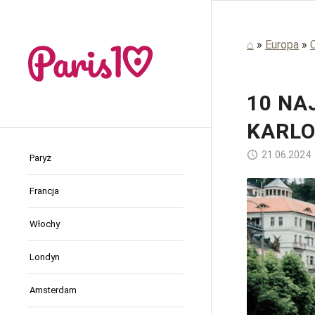
⌂
»
Europa
»
10 NA
KARL
21.06.2024
Paryż
Francja
Włochy
Londyn
Amsterdam