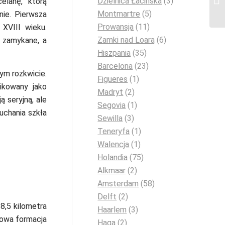
Dzielnica Łacińska
(3)
elanę, którą
Montmartre
(5)
nie. Pierwsza
Prowansja
(11)
XVIII wieku.
Zamki nad Loarą
(6)
ą zamykane, a
Hiszpania
(35)
Barcelona
(23)
nym rozkwicie.
Figueres
(1)
ikowany jako
Madryt
(2)
ą seryjną, ale
Segovia
(1)
chania szkła
Sewilla
(3)
Teneryfa
(1)
Walencja
(1)
Holandia
(75)
Alkmaar
(2)
Amsterdam
(58)
Delft
(2)
8,5 kilometra
Haarlem
(3)
towa formacja
Haga
(2)