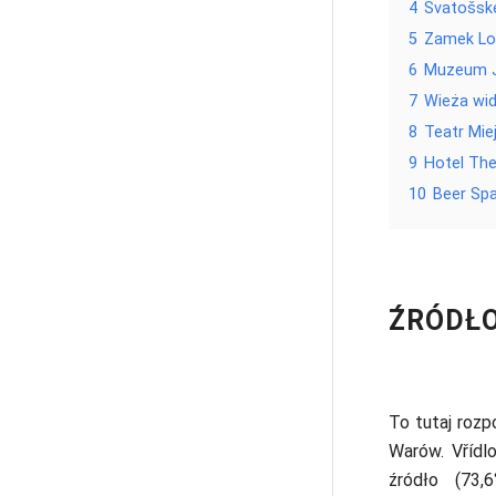
4
Svatošské
5
Zamek Lo
6
Muzeum J
7
Wieża wi
8
Teatr Mie
9
Hotel Th
10
Beer Spa
ŹRÓDŁO
To tutaj rozp
Warów. Vřídlo
źródło (73,