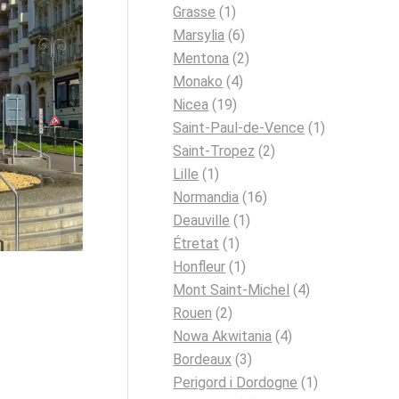
Grasse
(1)
Marsylia
(6)
Mentona
(2)
Monako
(4)
Nicea
(19)
Saint-Paul-de-Vence
(1)
Saint-Tropez
(2)
Lille
(1)
Normandia
(16)
Deauville
(1)
r / CC BY 2.0
Étretat
(1)
Honfleur
(1)
Mont Saint-Michel
(4)
Rouen
(2)
Nowa Akwitania
(4)
Bordeaux
(3)
Perigord i Dordogne
(1)