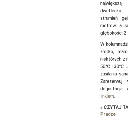
największą 
dwutlenk
strumień ge
metrów, a s
głębokości 2 
W kolumnadzie
źródło, ma
niektórych z 
50°C i 30°C.
zasilania san
Zarezerwuj
degustacją
linkiem
.
»
CZYTAJ T
Pradze