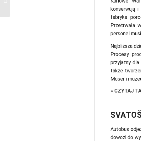
Karlowe Wary
srebra
konserwują i
fabryka por
Przetrwała w
personel mus
Najbliższa dz
Procesy prod
przyjazny dla
także tworze
Moser i muze
»
CZYTAJ T
SVATOŠ
Autobus odje
dowozi do wy