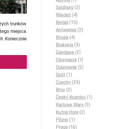
Salzburg
(2)
a / Unsplash
Wiedeń
(4)
Belgia
(15)
zych trunków.
Antwerpia
(2)
 tego miejsca.
Brugia
(4)
h. Koniecznie
Bruksela
(3)
Gandawa
(2)
Chorwacja
(3)
Dubrownik
(2)
Split
(1)
Czechy
(29)
Brno
(2)
Český Krumlov
(1)
Karlowe Wary
(3)
Kutná Hora
(2)
Pilzno
(1)
Praga
(16)