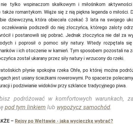
 nie tylko wspinaczom skałkowym i miłośnikom aktywnośc
e także romantykom. Wiąże się z nią piękna legenda o miłości.
D
bie dziewczyna, która obiecała czekać 3 lata na swojego uk
oczekiwania podszedł do niej złoczyńca, którego zaloty odrzu
ócił i postanowili się pobrać. Jednak złoczyńca nie dał za wy
odych i poprosił o pomoc siły natury. Wtedy rozpętała się 
chanków i ich otoczenie w kamień. Tym sposobem pozostali na 
czyńca został ukarany przez siły natury i wrzucony do rzeki.
atošskich płynie spokojna rzeka Ohře, po której można podró
zegach jest usiany ścieżkami rowerowymi. Po spacerze polecam
auracji i podziwianie widoków przy szklance tradycyjnego piwa.
ubisz podróżować w komfortowych warunkach, za
kę
pod tym linkiem
lub
wypożycz samochód
.
AKŻE
–
Rejsy po Wełtawie - jaka wycieczkę wybrać?