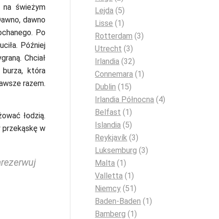
i na świeżym
Lejda
(5)
awno, dawno
Lisse
(1)
ochanego. Po
Rotterdam
(3)
ciła. Później
Utrecht
(3)
graną. Chciał
Irlandia
(32)
burza, która
Connemara
(1)
zawsze razem.
Dublin
(15)
Irlandia Północna
(4)
Belfast
(1)
żować łodzią.
Islandia
(5)
y przekąskę w
Reykjavík
(3)
Luksemburg
(3)
rezerwuj
Malta
(1)
Valletta
(1)
Niemcy
(51)
Baden-Baden
(1)
Bamberg
(1)