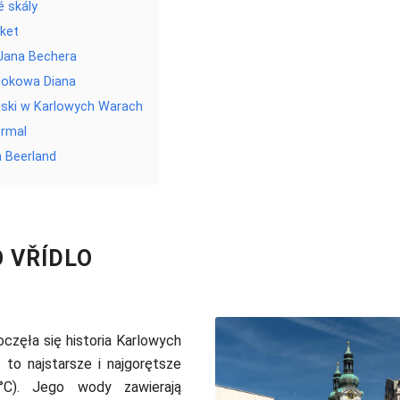
 skály
ket
ana Bechera
dokowa Diana
jski w Karlowych Warach
ermal
 Beerland
 VŘÍDLO
oczęła się historia Karlowych
 to najstarsze i najgorętsze
6°C). Jego wody zawierają