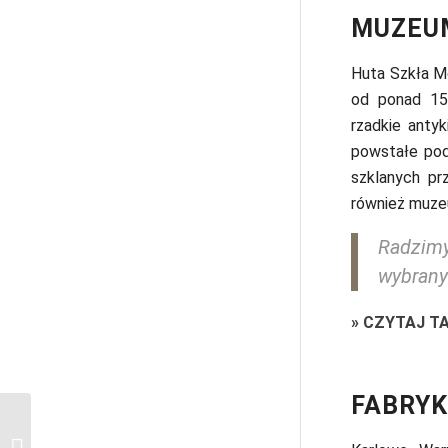
MUZEU
Huta Szkła Mo
od ponad 150
rzadkie antyk
powstałe pod
szklanych p
również muze
Radzimy
wybrany
»
CZYTAJ T
FABRYK
Kutná Hora w 1 dzień:
główne atrakcje miasta