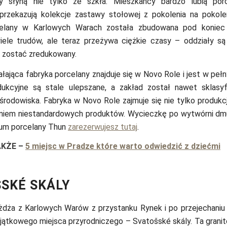
 słyną nie tylko ze szkła. Mieszkańcy bardzo lubią porc
 przekazują kolekcje zastawy stołowej z pokolenia na pokole
celany w Karlowych Warach została zbudowana pod koniec 
iele trudów, ale teraz przeżywa ciężkie czasy – oddziały s
i zostać zredukowany.
iałająca fabryka porcelany znajduje się w Novo Role i jest w peł
ukcyjne są stale ulepszane, a zakład został nawet sklasyf
 środowiska. Fabryka w Novo Role zajmuje się nie tylko produkcj
niem niestandardowych produktów. Wycieczkę po wytwórni dmu
um porcelany Thun
zarezerwujesz tutaj
.
AKŻE
–
5 miejsc w Pradze które warto odwiedzić z dziećmi
SKÉ SKÁLY
żdża z Karlowych Warów z przystanku Rynek i po przejechaniu 
jątkowego miejsca przyrodniczego – Svatošské skály. Ta grani