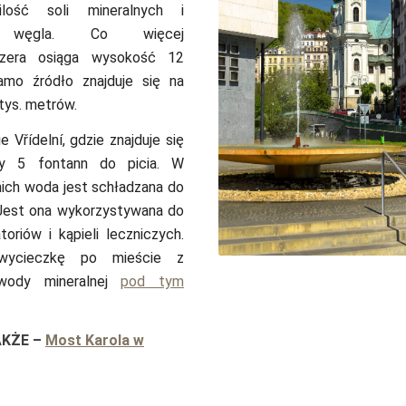
ilość soli mineralnych i
u węgla. Co więcej
jzera osiąga wysokość 12
amo źródło znajduje się na
tys. metrów.
 Vřídelní, gdzie znajduje się
my 5 fontann do picia. W
nich woda jest schładzana do
 Jest ona wykorzystywana do
atoriów i kąpieli leczniczych.
Jorge Franganillo / Flick
 wycieczkę po mieście z
 wody mineralnej
pod tym
AKŻE
–
Most Karola w