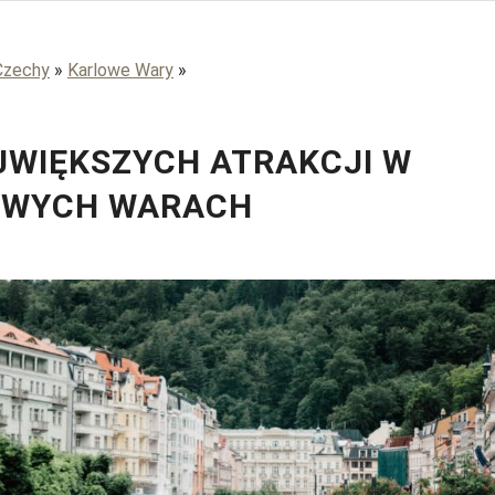
Czechy
»
Karlowe Wary
»
JWIĘKSZYCH ATRAKCJI W
OWYCH WARACH