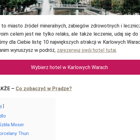
jennieramid
to miasto źródeł mineralnych, zabiegów zdrowotnych i lecznic
oim celem jest nie tylko relaks, ale także leczenie, udaj się do
my dla Ciebie listę 10 największych atrakcji w Karlowych Warac
zanim wyruszysz w podróż,
zarezerwuj swój hotel tutaj
.
Wybierz hotel w Karlowych Warach
AKŻE
–
Co zobaczyć w Pradze?
yj
dlo
zkła Moser
orcelany Thun