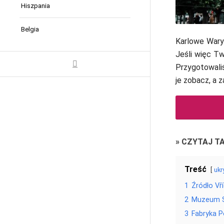
Hiszpania
Belgia
Karlowe Wary 
Jeśli więc Tw
Przygotowaliś
je zobacz, a 
»
CZYTAJ T
Treść
ukr
1
Źródło Vří
2
Muzeum S
3
Fabryka P