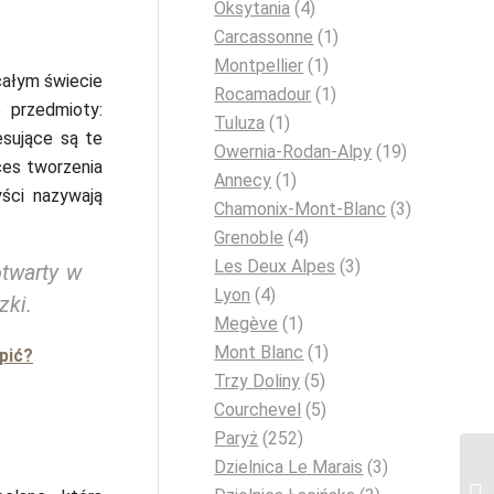
Oksytania
(4)
Carcassonne
(1)
Montpellier
(1)
całym świecie
Rocamadour
(1)
e przedmioty:
Tuluza
(1)
esujące są te
Owernia-Rodan-Alpy
(19)
ces tworzenia
Annecy
(1)
yści nazywają
Chamonix-Mont-Blanc
(3)
Grenoble
(4)
Les Deux Alpes
(3)
otwarty w
Lyon
(4)
zki.
Megève
(1)
Mont Blanc
(1)
pić?
Trzy Doliny
(5)
Courchevel
(5)
Paryż
(252)
Dzielnica Le Marais
(3)