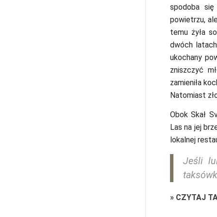
spodoba się
powietrzu, al
temu żyła so
dwóch latach 
ukochany powr
zniszczyć mł
zamieniła ko
Natomiast zło
Obok Skał Sv
Las na jej br
lokalnej rest
Jeśli l
taksów
»
CZYTAJ T