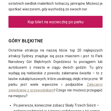
ostatnich siedlisk maleńkich torbaczy, jamrajów. Możesz je
spotkać wieczorem, gdy wychodzą ze swoich nor.
Kup bilet na wycieczkę po parku
GÓRY BŁĘKITNE
Ostatnia atrakcja na naszej liście top 20 najlepszych
atrakcji Sydney znajduje się poza miastem i jest to Park
Narodowy Gór Błękitnych. Dojedziesz tu p
ociągiem lub
autobusem z miasta w ciągu dwóch godzin. Tu
góry
wydają się niebieskie z powodu załamania światła – to z
lasów eukaliptusowych, które uwalniają olejki eteryczne. W
parku jest wiele wąwozów i podjazdów.
Zalecamy
zwiedzanie z przewodnikiem
! Czego nie możesz przegapić
na miejscu?
Po pierwsze, koniecznie zobacz Skały Trzech Sióstr –
najlepiej podziwiać je z tarasu widokowego o tej samej