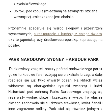
z życia królewskiego.
Co roku pod kopułą (miedzianą na zewnątrz i szklaną
wewnątrz) umieszczana jest choinka.
Przyjemnie spaceruje się wśród sklepów i przestrzeni
wystawowych,
a restauracje z kuchnią z całego świata
,
czy to japońską, czy środkowoeuropejską, zapraszają na
posiłek.
PARK NARODOWY SYDNEY HARBOUR PARK
To dziewiczy zakątek natury pośród malowniczego portu,
gdzie turkusowe fale rozbijają się o skaliste brzegi, a dalej
rozciąga się już tylko otwarty ocean. Na klifach wciąż
widoczne są aborygeńskie rysunki zwierząt i ludzi.
Natomiast p
od ochroną Parku Narodowego znajdują się
rezerwaty wodne, plaże i krzaczaste wyspy. To właśnie
dlatego zachowało się tu drzewo trawiaste, kwiat flaneli i
inne zagrożone rośliny. Park stał się również jednym z