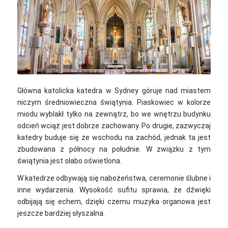
Brandon Morgan / Unsplash
Główna katolicka katedra w Sydney góruje nad miastem
niczym średniowieczna świątynia. Piaskowiec w kolorze
miodu wyblakł tylko na zewnątrz, bo we wnętrzu budynku
odcień wciąż jest dobrze zachowany. Po drugie, zazwyczaj
katedry buduje się ze wschodu na zachód, jednak ta jest
zbudowana z północy na południe. W związku z tym
świątynia jest słabo oświetlona.
W katedrze odbywają się nabożeństwa, ceremonie ślubne i
inne wydarzenia. Wysokość sufitu sprawia, że dźwięki
odbijają się echem, dzięki czemu muzyka organowa jest
jeszcze bardziej słyszalna.