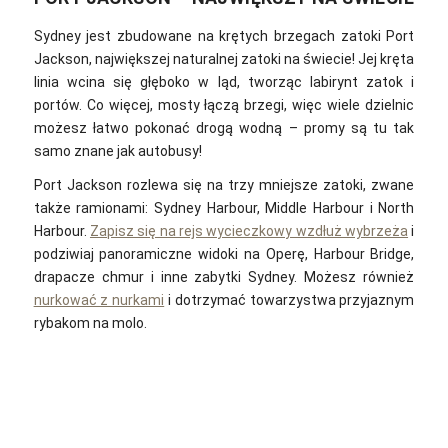
Sydney jest zbudowane na krętych brzegach zatoki Port
Jackson, największej naturalnej zatoki na świecie! Jej kręta
linia wcina się głęboko w ląd, tworząc labirynt zatok i
portów. Co więcej, mosty łączą brzegi, więc wiele dzielnic
możesz łatwo pokonać drogą wodną – promy są tu tak
samo znane jak autobusy!
Port Jackson rozlewa się na trzy mniejsze zatoki, zwane
także ramionami: Sydney Harbour, Middle Harbour i North
Harbour.
Zapisz się na rejs wycieczkowy wzdłuż wybrzeża
i
podziwiaj panoramiczne widoki na Operę, Harbour Bridge,
drapacze chmur i inne zabytki Sydney. Możesz również
nurkować z nurkami
i dotrzymać towarzystwa przyjaznym
rybakom na molo.