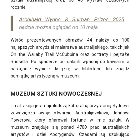
sztuki australijskiej oraz do 40 wystaw czasowych
rocznie.
Archibald Wynne & Sulman Prizes 2025
będzie można oglądać od 10 maja.
Wśród prezentowanych obrazów 44 należy do 100
najlepszych arcydzieł malarstwa australijskiego, takich jak
On the Wallaby Trail McCubbina oraz portrety i pejzaże
Russella.
Po spacerze po salach wpadnij do kawiarni, a
następnie wybierz książkę w bibliotece lub znajdź
pamiątkę artystyczną w muzeum.
MUZEUM SZTUKI NOWOCZESNEJ
Ta atrakcja jest najmłodszą kulturalną przystanią Sydney i
zawdzięcza swoje otwarcie Australijczykowi, Johnowi
Powerowi, który ofiarował fortunę w imię sztuki. W
muzeum z
najduje się ponad 4700 prac australijskich
artystów i dzieł Aborygenów. Czasami są szokująco