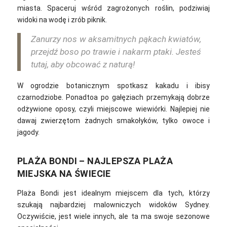
miasta. Spaceruj wśród zagrożonych roślin, podziwiaj
widoki na wodę i zrób piknik.
Zanurzy nos w aksamitnych pąkach kwiatów,
przejdź boso po trawie i nakarm ptaki. Jesteś
tutaj, aby obcować z naturą!
W ogrodzie botanicznym spotkasz kakadu i ibisy
czarnodziobe. Ponadtoa po gałęziach przemykają dobrze
odżywione oposy, czyli miejscowe wiewiórki. Najlepiej nie
dawaj zwierzętom żadnych smakołyków, tylko owoce i
jagody.
PLAŻA BONDI – NAJLEPSZA PLAŻA
MIEJSKA NA ŚWIECIE
Plaża Bondi jest idealnym miejscem d
la tych, którzy
szukają najbardziej malowniczych widoków Sydney.
Oczywiście, jest wiele innych, ale ta ma swoje sezonowe