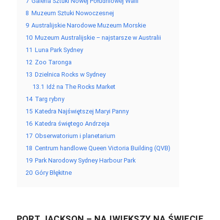
7
Galeria Sztuki Nowej Południowej Walii
8
Muzeum Sztuki Nowoczesnej
9
Australijskie Narodowe Muzeum Morskie
10
Muzeum Australijskie – najstarsze w Australii
11
Luna Park Sydney
12
Zoo Taronga
13
Dzielnica Rocks w Sydney
13.1
Idź na The Rocks Market
14
Targ rybny
15
Katedra Najświętszej Maryi Panny
16
Katedra świętego Andrzeja
17
Obserwatorium i planetarium
18
Centrum handlowe Queen Victoria Building (QVB)
19
Park Narodowy Sydney Harbour Park
20
Góry Błękitne
PORT JACKSON – NAJWIĘKSZY NA ŚWIECIE