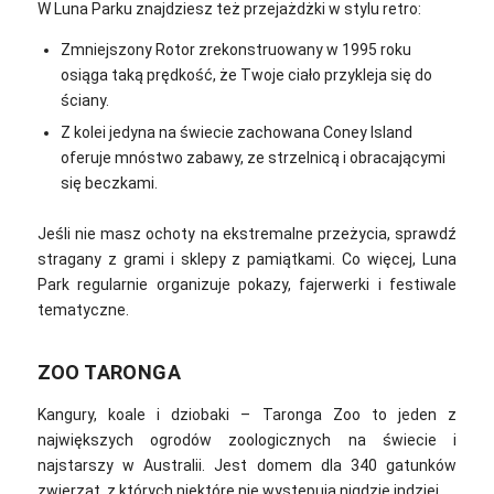
W Luna Parku znajdziesz też przejażdżki w stylu retro:
Zmniejszony Rotor zrekonstruowany w 1995 roku
osiąga taką prędkość, że Twoje ciało przykleja się do
ściany.
Z kolei jedyna na świecie zachowana Coney Island
oferuje mnóstwo zabawy, ze strzelnicą i obracającymi
się beczkami.
Jeśli nie masz ochoty na ekstremalne przeżycia, sprawdź
stragany z grami i sklepy z pamiątkami. Co więcej, Luna
Park regularnie organizuje pokazy, fajerwerki i festiwale
tematyczne.
ZOO TARONGA
Kangury, koale i dziobaki – Taronga Zoo to jeden z
największych ogrodów zoologicznych na świecie i
najstarszy w Australii. Jest domem dla 340 gatunków
zwierząt, z których niektóre nie występują nigdzie indziej.