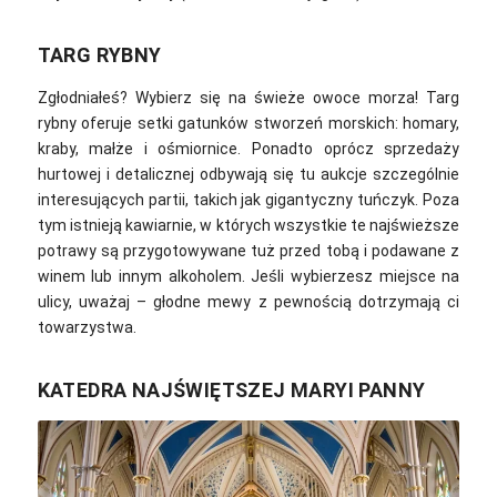
TARG RYBNY
Zgłodniałeś? Wybierz się na świeże owoce morza! Targ
rybny oferuje setki gatunków stworzeń morskich: homary,
kraby, małże i ośmiornice. Ponadto o
prócz sprzedaży
hurtowej i detalicznej odbywają się tu aukcje szczególnie
interesujących partii, takich jak gigantyczny tuńczyk. Poza
tym i
stnieją kawiarnie, w których wszystkie te najświeższe
potrawy są przygotowywane tuż przed tobą i podawane z
winem lub innym alkoholem. Jeśli wybierzesz miejsce na
ulicy, uważaj – głodne mewy z pewnością dotrzymają ci
towarzystwa.
KATEDRA NAJŚWIĘTSZEJ MARYI PANNY