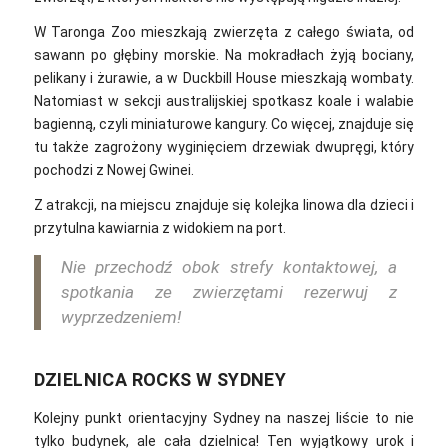
W Taronga Zoo mieszkają zwierzęta z całego świata, od
sawann po głębiny morskie. Na mokradłach żyją bociany,
pelikany i żurawie, a w Duckbill House mieszkają wombaty.
Natomiast w sekcji australijskiej spotkasz koale i walabie
bagienną, czyli miniaturowe kangury. Co więcej, znajduje się
tu także zagrożony wyginięciem drzewiak dwupręgi, który
pochodzi z Nowej Gwinei.
Z atrakcji, na miejscu znajduje się kolejka linowa dla dzieci i
przytulna kawiarnia z widokiem na port.
Nie przechodź obok strefy kontaktowej, a
spotkania ze zwierzętami rezerwuj z
wyprzedzeniem!
DZIELNICA ROCKS W SYDNEY
Kolejny punkt orientacyjny Sydney na naszej liście to nie
tylko budynek, ale cała dzielnica! Ten wyjątkowy urok i