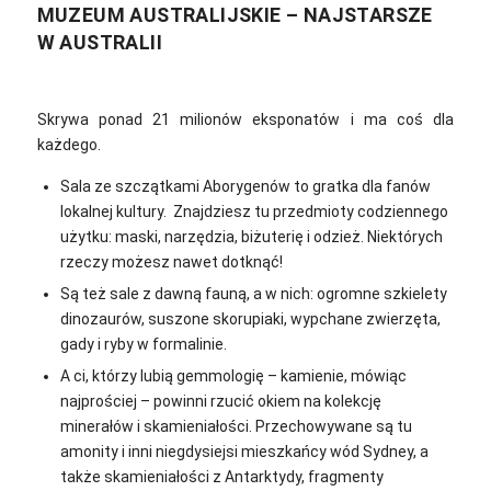
MUZEUM AUSTRALIJSKIE – NAJSTARSZE
W AUSTRALII
Skrywa ponad 21 milionów eksponatów i ma coś dla
każdego.
Sala ze szczątkami Aborygenów to gratka dla fanów
lokalnej kultury. Znajdziesz tu przedmioty codziennego
użytku: maski, narzędzia, biżuterię i odzież. Niektórych
rzeczy możesz nawet dotknąć!
Są też sale z dawną fauną, a w nich: ogromne szkielety
dinozaurów, suszone skorupiaki, wypchane zwierzęta,
gady i ryby w formalinie.
A ci, którzy lubią gemmologię – kamienie, mówiąc
najprościej – powinni rzucić okiem na kolekcję
minerałów i skamieniałości. Przechowywane są tu
amonity i inni niegdysiejsi mieszkańcy wód Sydney, a
także skamieniałości z Antarktydy, fragmenty