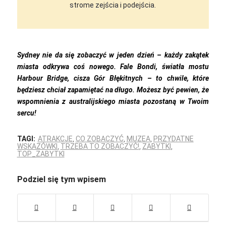
strome zejścia i podejścia.
Sydney nie da się zobaczyć w jeden dzień – każdy zakątek
miasta odkrywa coś nowego. Fale Bondi, światła mostu
Harbour Bridge, cisza Gór Błękitnych – to chwile, które
będziesz chciał zapamiętać na długo. Możesz być pewien, że
wspomnienia z australijskiego miasta pozostaną w Twoim
sercu!
TAGI:
ATRAKCJE
,
CO ZOBACZYĆ
,
MUZEA
,
PRZYDATNE
WSKAZÓWKI
,
TRZEBA TO ZOBACZYĆ!
,
ZABYTKI
,
TOP_ZABYTKI
Podziel się tym wpisem