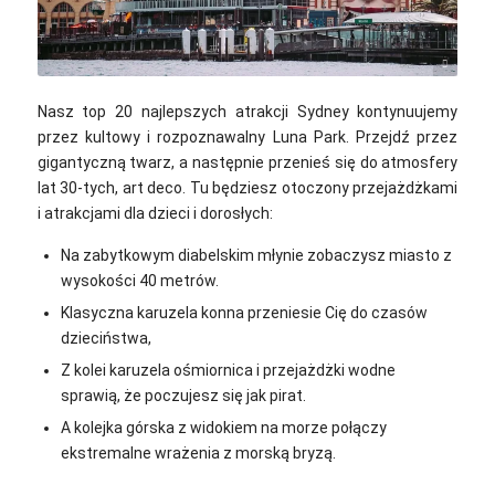
Annie Spratt / Unsplash
Nasz top 20 najlepszych atrakcji Sydney
kontynuujemy
przez kultowy i rozpoznawalny Luna Park. Przejdź przez
gigantyczną twarz, a następnie przenieś się do atmosfery
lat 30-tych, art deco. Tu będziesz otoczony przejażdżkami
i atrakcjami dla dzieci i dorosłych:
Na zabytkowym diabelskim młynie zobaczysz miasto z
wysokości 40 metrów.
Klasyczna karuzela konna przeniesie Cię do czasów
dzieciństwa,
Z kolei karuzela ośmiornica i przejażdżki wodne
sprawią, że poczujesz się jak pirat.
A kolejka górska z widokiem na morze połączy
ekstremalne wrażenia z morską bryzą.