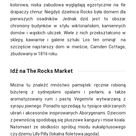
kolorowa, niska zabudowa wyglądają egzotycznie na tle
drapaczy chmur. Niegdyś dzielnica Rocks była domem dla
pierwszych osadników. Jednak dziś jest to obszar
chroniony budynków w stylu wiktoriańskim, kamiennych
domów i wąskich uliczek.
Wiele z nich przekształcono w
sklepy, kawiarnie i galerie sztuki. Los ten ominął na
szczęście najstarszy dom w mieście, Camden Cottage,
zbudowany w 1816 roku.
Idź na The Rocks Market
Można tu znaleźć mnóstwo pamiątek: ręcznie robioną
biżuterię z sydnejskimi opalami i perłami, a także
aromatyzowany rum i pastę Vegemite wytwarzaną z
syropu piwnego. Ponadto sprzedają tu tysiące skórzanych
ubrań i akcesoriów inspirowanych Aborygenami.
Dzieciom
z pewnością spodobają się pluszowe kangury i misie koala.
Natomiast ze słodkości spróbuj miodu eukaliptusowego
czy dżemu Lilly Pilly (lokalna fioletowa jagoda).