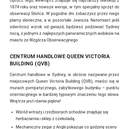
Oprócz tego, w
ewnątrz znajduje się najstarszy teleskop z
1874 roku oraz nowsze wersje, w tym specjalny sprzęt do
obserwacji Słońca. W pogodne dni zobaczysz przez niego
plamy słoneczne, a w pozostałe Jowisza. Natomiast
jeśli
odwrócisz wzrok od gwiazd, będziesz podziwiać Sydney
nocą, z jednymi z najlepszych panoramicznych widoków na
miasto ze Wzgórza Obserwacyjnego.
CENTRUM HANDLOWE QUEEN VICTORIA
BUILDING (QVB)
Centrum handlowe w Sydney, w skrócie nazywane przez
miejscowych Queen Victoria Building (QVB), mieści się w
murach pompatycznego, zabytkowego budynku – punktu
orientacyjnego w bardziej typowym znaczeniu tego słowa.
Wnętrze jest równie piękne!
Wśród witraży i rzeźbionych schodów znajduje się
herbaciarnia i sklep z czekoladą.
Mechaniczny zegar z Anglii pokazuje co godzinę sceny