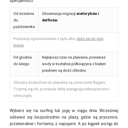
specjalności.
Od września
Obserwacja migracji
wielorybów i
do
delfinów.
października
Podziwiaj ogromne bestie z lądu albo
zbliż się do nich
łodzią
.
Od grudnia
Najlepszy czas na pływanie, ponieważ
do lutego
wody w kształcie półksiężyca z białym
piaskiem są dość chłodne.
Obszary dozwolone do pływania są oznaczone flagami.
Trzymaj się ich, ponieważ dalej występują niebezpieczne i
silne prądy.
Wybierz się na surfing lub jogę w ciągu dnia. Wcześniej
odśwież się bezpośrednio na plaży, gdzie są prysznice,
przebieralnie i fontanny z napojami. A po kąpieli wstąp do