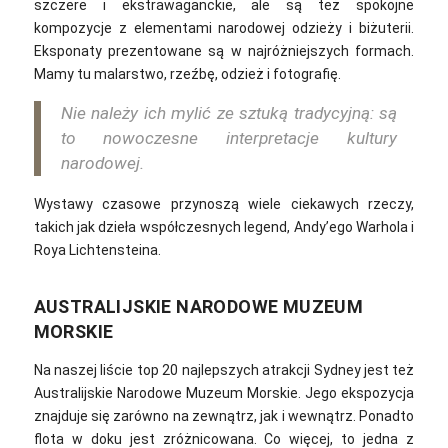
szczere i ekstrawaganckie, ale są też spokojne
kompozycje z elementami narodowej odzieży i biżuterii.
Eksponaty prezentowane są w najróżniejszych formach.
Mamy tu malarstwo, rzeźbę, odzież i fotografię.
Nie należy ich mylić ze sztuką tradycyjną: są
to nowoczesne interpretacje kultury
narodowej.
Wystawy czasowe przynoszą wiele ciekawych rzeczy,
takich jak dzieła współczesnych legend, Andy’ego Warhola i
Roya Lichtensteina.
AUSTRALIJSKIE NARODOWE MUZEUM
MORSKIE
Na naszej liście top 20 najlepszych atrakcji Sydney jest też
Australijskie Narodowe Muzeum Morskie. Jego e
kspozycja
znajduje się zarówno na zewnątrz, jak i wewnątrz. Ponadto
flota w doku jest zróżnicowana. Co więcej, to jedna z