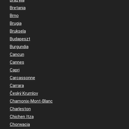
Bretania
Brno
Brugia
Bruksela
Budapeszt
Burgundia
Cancun
Cannes
Capri
Carcassonne
Carrara
Český Krumlov
Chamonix-Mont-Blanc
Charleston
Chichen Itza
Chorwacja