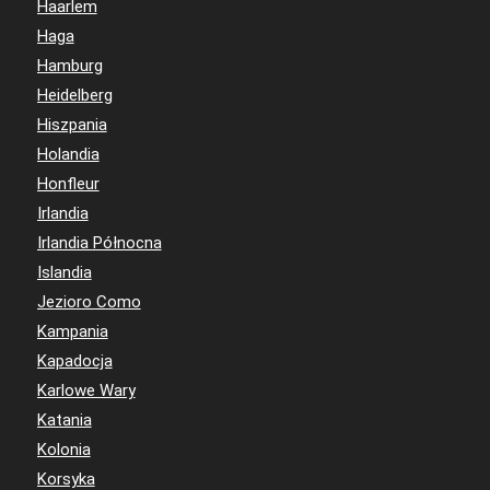
Haarlem
Haga
Hamburg
Heidelberg
Hiszpania
Holandia
Honfleur
Irlandia
Irlandia Północna
Islandia
Jezioro Como
Kampania
Kapadocja
Karlowe Wary
Katania
Kolonia
Korsyka