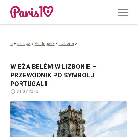
⌂
»
Europa
»
Portugalia
»
Lizbona
»
WIEŻA BELÉM W LIZBONIE –
PRZEWODNIK PO SYMBOLU
PORTUGALII
21.07.2025