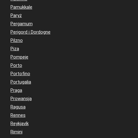
Pamukkale
Paryż
Pergamum
Perigord i Dordogne
Pilzno
Piza
Pompeje
Porto
Portofino
Portugalia
Praga
Prowansja
Ragusa
Rennes
Reykjavík
Rimini