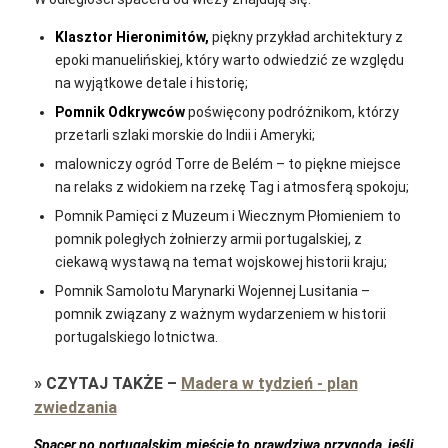
Klasztor Hieronimitów,
piękny przykład architektury z
epoki manuelińskiej, który warto odwiedzić ze względu
na wyjątkowe detale i historię;
Pomnik Odkrywców
poświęcony podróżnikom, którzy
przetarli szlaki morskie do Indii i Ameryki;
malowniczy ogród Torre de Belém – to piękne miejsce
na relaks z widokiem na rzekę Tag i atmosferą spokoju;
Pomnik Pamięci z Muzeum i Wiecznym Płomieniem to
pomnik poległych żołnierzy armii portugalskiej, z
ciekawą wystawą na temat wojskowej historii kraju;
Pomnik Samolotu Marynarki Wojennej Lusitania –
pomnik związany z ważnym wydarzeniem w historii
portugalskiego lotnictwa.
»
CZYTAJ TAKŻE
–
Madera w tydzień - plan
zwiedzania
Spacer po portugalskim mieście to prawdziwa przygoda, jeśli