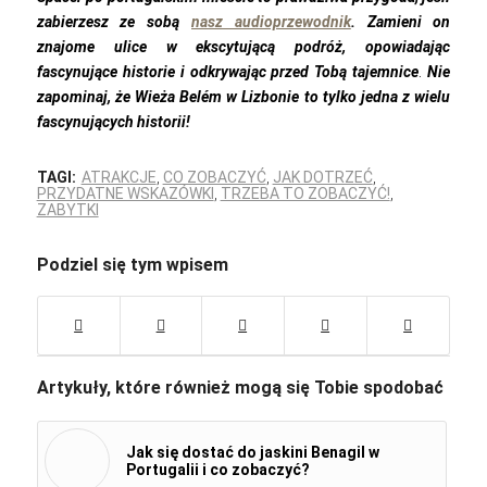
zabierzesz ze sobą
nasz audioprzewodnik
. Zamieni on
znajome ulice w ekscytującą podróż, opowiadając
fascynujące historie i odkrywając przed Tobą tajemnice
.
Nie
zapominaj, że Wieża Belém w Lizbonie to tylko jedna z wielu
fascynujących historii!
TAGI:
ATRAKCJE
,
CO ZOBACZYĆ
,
JAK DOTRZEĆ
,
PRZYDATNE WSKAZÓWKI
,
TRZEBA TO ZOBACZYĆ!
,
ZABYTKI
Podziel się tym wpisem
Artykuły, które również mogą się Tobie spodobać
Jak się dostać do jaskini Benagil w
Portugalii i co zobaczyć?