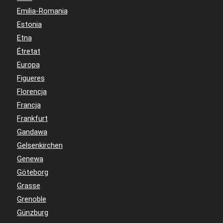
Emilia-Romania
Estonia
Etna
Étretat
Europa
Figueres
Florencja
Francja
Frankfurt
Gandawa
Gelsenkirchen
Genewa
Göteborg
Grasse
Grenoble
Günzburg