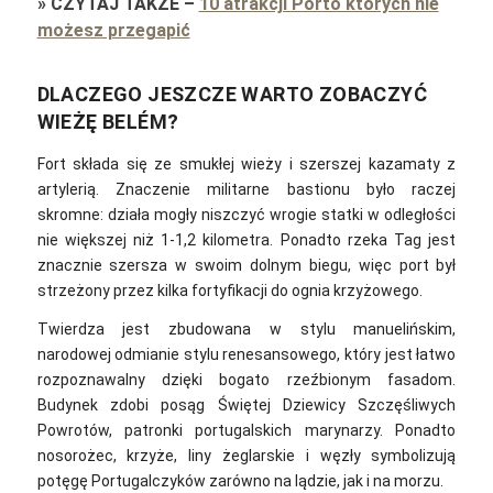
»
CZYTAJ TAKŻE
–
10 atrakcji Porto których nie
możesz przegapić
DLACZEGO JESZCZE WARTO ZOBACZYĆ
WIEŻĘ BELÉM?
Fort składa się ze smukłej wieży i szerszej kazamaty z
artylerią. Znaczenie militarne bastionu było raczej
skromne: działa mogły niszczyć wrogie statki w odległości
nie większej niż 1-1,2 kilometra. Ponadto rzeka Tag jest
znacznie szersza w swoim dolnym biegu, więc port był
strzeżony przez kilka fortyfikacji do ognia krzyżowego.
Twierdza jest zbudowana w stylu manuelińskim,
narodowej odmianie stylu renesansowego, który jest łatwo
rozpoznawalny dzięki bogato rzeźbionym fasadom.
Budynek zdobi posąg Świętej Dziewicy Szczęśliwych
Powrotów, patronki portugalskich marynarzy. Ponadto
nosorożec, krzyże, liny żeglarskie i węzły symbolizują
potęgę Portugalczyków zarówno na lądzie, jak i na morzu.