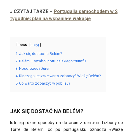
»
CZYTAJ TAKŻE
–
Portugalia samochodem w 2
tygodnie: plan na wspaniałe wakacje
Treść
ukryj
1
Jak się dostać na Belém?
2
Belém – symbol portugalskiego triumfu
3
Nosorożec i Dürer
4
Dlaczego jeszcze warto zobaczyć Wieżę Belém?
5
Co warto zobaczyć w pobliżu?
JAK SIĘ DOSTAĆ NA BELÉM?
Istnieją różne sposoby na dotarcie z centrum Lizbony do
Torre de Belém, co po portugalsku oznacza «Wieżę