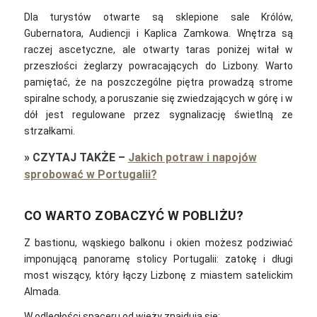
Dla turystów otwarte są sklepione sale Królów,
Gubernatora, Audiencji i Kaplica Zamkowa. Wnętrza są
raczej ascetyczne, ale otwarty taras poniżej witał w
przeszłości żeglarzy powracających do Lizbony.
Warto
pamiętać, że na poszczególne piętra prowadzą strome
spiralne schody, a poruszanie się zwiedzających w górę i w
dół jest regulowane przez sygnalizację świetlną ze
strzałkami.
»
CZYTAJ TAKŻE
–
Jakich potraw i napojów
sprobować w Portugalii?
CO WARTO ZOBACZYĆ W POBLIŻU?
Z bastionu, wąskiego balkonu i okien możesz podziwiać
imponującą panoramę stolicy Portugalii: zatokę i długi
most wiszący, który łączy Lizbonę z miastem satelickim
Almada.
W odległości spaceru od wieży znajdują się: