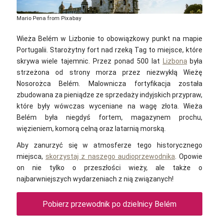
Mario Pena from Pixabay
Wieża Belém w Lizbonie to obowiązkowy punkt na mapie
Portugalii. Starożytny fort nad rzeką Tag to miejsce, które
skrywa wiele tajemnic. Przez ponad 500 lat
Lizbona
była
strzeżona od strony morza przez niezwykłą Wieżę
Nosorożca Belém. Malownicza fortyfikacja została
zbudowana za pieniądze ze sprzedaży indyjskich przypraw,
które były wówczas wyceniane na wagę złota. Wieża
Belém była niegdyś fortem, magazynem prochu,
więzieniem, komorą celną oraz latarnią morską.
Aby zanurzyć się w atmosferze tego historycznego
miejsca,
skorzystaj z naszego audioprzewodnika
. Opowie
on nie tylko o przeszłości wieży, ale także o
najbarwniejszych wydarzeniach z nią związanych!
Pobierz przewodnik po dzielnicy Belém