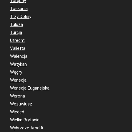
Torquay
Toskania
Trzy Doliny
Tuluza
Turcja
Utrecht
Valletta
Walencja
Watykan
Węgry
Wenecja
Wenecja Euganejska
Werona
Wezuwiusz
Wiedeń
Wielka Brytania
Wybrzeże Amalfi