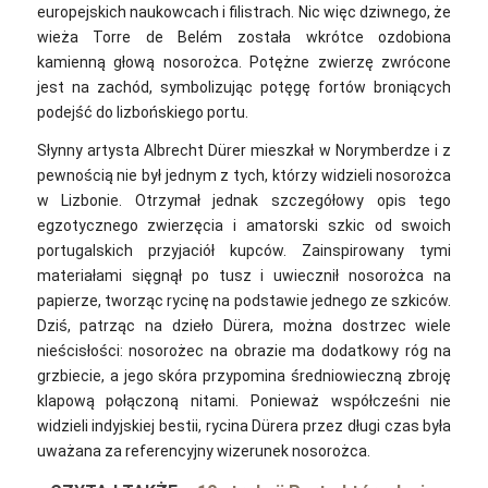
europejskich naukowcach i filistrach.
Nic więc dziwnego, że
wieża Torre de Belém została wkrótce ozdobiona
kamienną głową nosorożca. Potężne zwierzę zwrócone
jest na zachód, symbolizując potęgę fortów broniących
podejść do lizbońskiego portu.
Słynny artysta Albrecht Dürer mieszkał w Norymberdze i z
pewnością nie był jednym z tych, którzy widzieli nosorożca
w Lizbonie. Otrzymał jednak szczegółowy opis tego
egzotycznego zwierzęcia i amatorski szkic od swoich
portugalskich przyjaciół kupców.
Zainspirowany tymi
materiałami sięgnął po tusz i uwiecznił nosorożca na
papierze, tworząc rycinę na podstawie jednego ze szkiców.
Dziś, patrząc na dzieło Dürera, można dostrzec wiele
nieścisłości: nosorożec na obrazie ma dodatkowy róg na
grzbiecie, a jego skóra przypomina średniowieczną zbroję
klapową połączoną nitami. Ponieważ współcześni nie
widzieli indyjskiej bestii, rycina Dürera przez długi czas była
uważana za referencyjny wizerunek nosorożca.