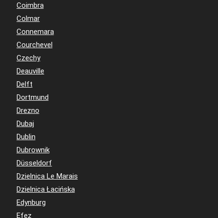
Coimbra
Colmar
Connemara
Courchevel
Czechy
Deauville
Delft
Dortmund
Drezno
Dubaj
Dublin
Dubrownik
Düsseldorf
Dzielnica Le Marais
Dzielnica Łacińska
Edynburg
Efez