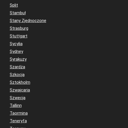
Split
Stambuł
Stany Zjednoczone
Strasburg
Stuttgart
Sycylia
Sydney
Syrakuzy
Szardża
Szkocja
Sztokholm
Szwajcaria
Szwecja
Tallinn
Taormina
Teneryfa