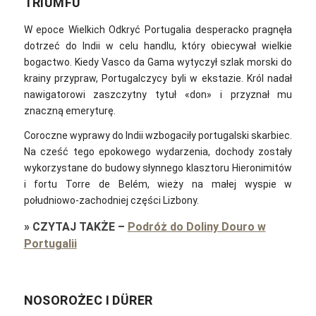
TRIUMFU
W epoce Wielkich Odkryć Portugalia desperacko pragnęła
dotrzeć do Indii w celu handlu, który obiecywał wielkie
bogactwo. Kiedy Vasco da Gama wytyczył szlak morski do
krainy przypraw, Portugalczycy byli w ekstazie. Król nadał
nawigatorowi zaszczytny tytuł «don» i przyznał mu
znaczną emeryturę.
Coroczne wyprawy do Indii wzbogaciły portugalski skarbiec.
Na cześć tego epokowego wydarzenia, dochody zostały
wykorzystane do budowy słynnego klasztoru Hieronimitów
i fortu Torre de Belém, wieży na małej wyspie w
południowo-zachodniej części Lizbony.
»
CZYTAJ TAKŻE
–
Podróż do Doliny Douro w
Portugalii
NOSOROŻEC I DÜRER