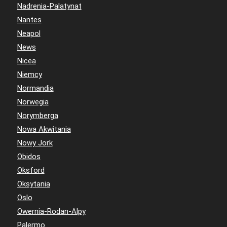
Nadrenia-Palatynat
Nantes
Neapol
News
Nicea
Niemcy
Normandia
Norwegia
Norymberga
Nowa Akwitania
Nowy Jork
Obidos
Oksford
Oksytania
Oslo
Owernia-Rodan-Alpy
Palermo