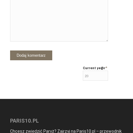
*
Current ye
@r
PARIS10.PL
Chcesz zwiedzić Paryż? Zajrzyj na Paris10.pl – przewodnik