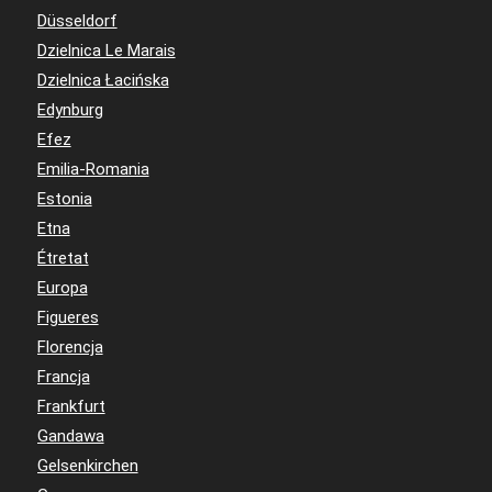
Düsseldorf
Dzielnica Le Marais
Dzielnica Łacińska
Edynburg
Efez
Emilia-Romania
Estonia
Etna
Étretat
Europa
Figueres
Florencja
Francja
Frankfurt
Gandawa
Gelsenkirchen