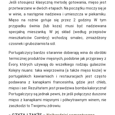
Jeśli stosujesz klasyczną metodę gotowania, mięso jest
przetwarzane w dwóch etapach. Na początku moczy się je
w winie, a następnie nadziewa i umieszcza w piekarniku.
Mięso na rożnie gotuje się przez 2 godziny. W tym
przypadku świnia (lub koza) musi być nadziewana
specjalną mieszanką. W jej skład (według przepisów
mieszkańców Coimbry) wchodzą: smalec, zmiażdżony
czosnek i gruboziarnista sól.
Portugalczycy bardzo starannie dobierają wina do obróbki
termicznej produktów mięsnych, podobnie jak przyprawy z
Évory, których używają do wszelkiego rodzaju gulaszów.
Kolejny niuans: taka wieprzowina (a także mięso kozie) w
portugalskich kawiarniach i restauracjach jest często
podawana z kanapkami francesinha, gdzie jest chleb,
mięso i ser. Rezultatem jest prawdziwa bomba kaloryczna!
Portugalczycy są jednak pewni, że jeśli połączysz duszone
mięso z kanapkami mięsnymi i półwytrawnym winem, nie
zaszkodzi to Twojemu zdrowiu.