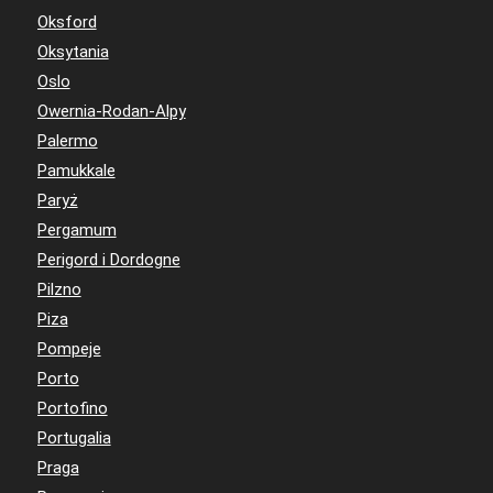
Oksford
Oksytania
Oslo
Owernia-Rodan-Alpy
Palermo
Pamukkale
Paryż
Pergamum
Perigord i Dordogne
Pilzno
Piza
Pompeje
Porto
Portofino
Portugalia
Praga