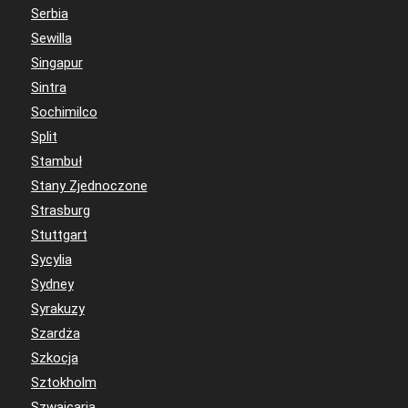
Serbia
Sewilla
Singapur
Sintra
Sochimilco
Split
Stambuł
Stany Zjednoczone
Strasburg
Stuttgart
Sycylia
Sydney
Syrakuzy
Szardża
Szkocja
Sztokholm
Szwajcaria