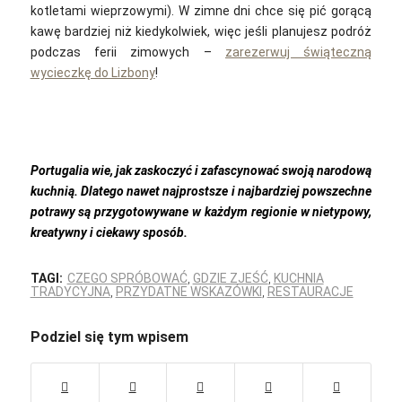
kotletami wieprzowymi).
W zimne dni chce się pić gorącą
kawę bardziej niż kiedykolwiek, więc jeśli planujesz podróż
podczas ferii zimowych –
zarezerwuj świąteczną
wycieczkę do Lizbony
!
Portugalia wie, jak zaskoczyć i zafascynować swoją narodową
kuchnią. Dlatego nawet najprostsze i najbardziej powszechne
potrawy są przygotowywane w każdym regionie w nietypowy,
kreatywny i ciekawy sposób.
TAGI:
CZEGO SPRÓBOWAĆ
,
GDZIE ZJEŚĆ
,
KUCHNIA
TRADYCYJNA
,
PRZYDATNE WSKAZÓWKI
,
RESTAURACJE
Podziel się tym wpisem