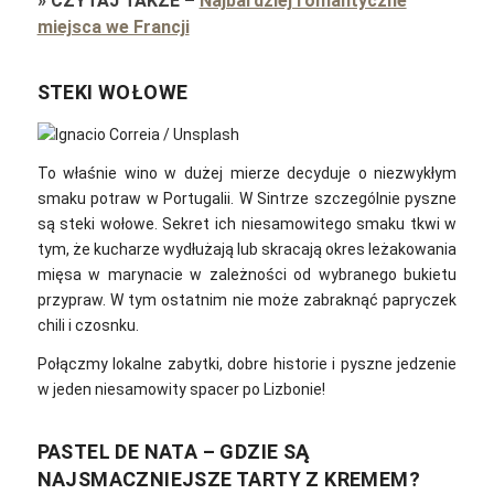
»
CZYTAJ TAKŻE
–
Najbardziej romantyczne
miejsca we Francji
STEKI WOŁOWE
To właśnie wino w dużej mierze decyduje o niezwykłym
smaku potraw w Portugalii. W Sintrze szczególnie pyszne
są steki wołowe.
Sekret ich niesamowitego smaku tkwi w
tym, że kucharze wydłużają lub skracają okres leżakowania
mięsa w marynacie w zależności od wybranego bukietu
przypraw. W tym ostatnim nie może zabraknąć papryczek
chili i czosnku.
Połączmy lokalne zabytki, dobre historie i pyszne jedzenie
w jeden niesamowity spacer po Lizbonie!
PASTEL DE NATA – GDZIE SĄ
NAJSMACZNIEJSZE TARTY Z KREMEM?