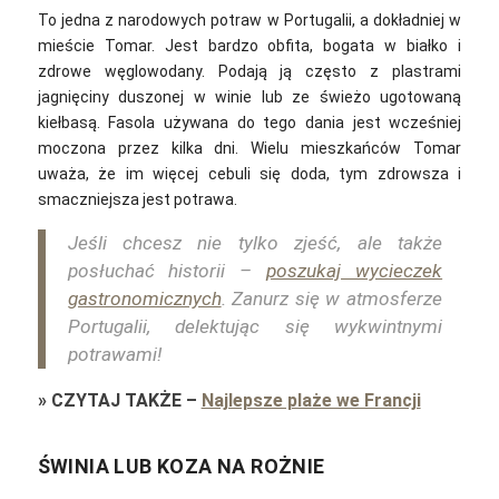
To jedna z narodowych potraw w Portugalii, a dokładniej w
mieście Tomar. Jest bardzo obfita, bogata w białko i
zdrowe węglowodany. Podają ją często z plastrami
jagnięciny duszonej w winie lub ze świeżo ugotowaną
kiełbasą. Fasola używana do tego dania jest wcześniej
moczona przez kilka dni. Wielu mieszkańców Tomar
uważa, że im więcej cebuli się doda, tym zdrowsza i
smaczniejsza jest potrawa.
Jeśli chcesz nie tylko zjeść, ale także
posłuchać historii –
poszukaj wycieczek
gastronomicznych
. Zanurz się w atmosferze
Portugalii, delektując się wykwintnymi
potrawami!
»
CZYTAJ TAKŻE
–
Najlepsze plaże we Francji
ŚWINIA LUB KOZA NA ROŻNIE