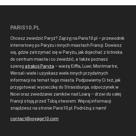
PARIS10.PL
Chcesz zwiedzić Paryż? Zajrzyj na Paris10.pl – przewodnik
internetowy po Paryżu i innych miastach Francji. Dowiesz
się, gdzie zatrzymać się w Paryżu, jak dojechać z lotniska
do centrum miasta i co zwiedzić, a także poznasz
szereg
atrakcji Paryża
– wieżę Eiffla, Luwr, Montmartre,
Wersal i wiele i uzyskasz wiele innych przydatnych
informacji na temat tego miasta. Podpowiemy Ci też, jak
przygotować wycieczkę do Strassburga, odpoczynek w
Nicei oraz zwiedzanie zamków nad Loarą – drzwi do całej
Francji stoją przed Tobą otworem. Więcej informacji
znajdziesz na stronie Paris10.pl. Podróżuj z nami!
contact@voyage10.com