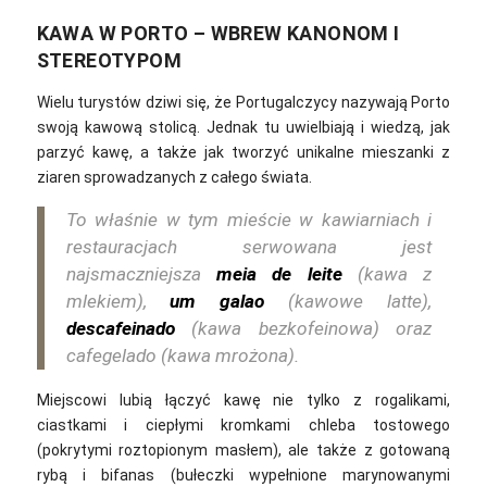
KAWA W PORTO – WBREW KANONOM I
STEREOTYPOM
Wielu turystów dziwi się, że Portugalczycy nazywają Porto
swoją kawową stolicą. Jednak tu uwielbiają i wiedzą, jak
parzyć kawę, a także jak tworzyć unikalne mieszanki z
ziaren sprowadzanych z całego świata.
To właśnie w tym mieście w kawiarniach i
restauracjach serwowana jest
najsmaczniejsza
meia de leite
(kawa z
mlekiem),
um galao
(kawowe latte),
descafeinado
(kawa bezkofeinowa) oraz
cafegelado (kawa mrożona).
Miejscowi lubią łączyć kawę nie tylko z rogalikami,
ciastkami i ciepłymi kromkami chleba tostowego
(pokrytymi roztopionym masłem), ale także z gotowaną
rybą i bifanas (bułeczki wypełnione marynowanymi