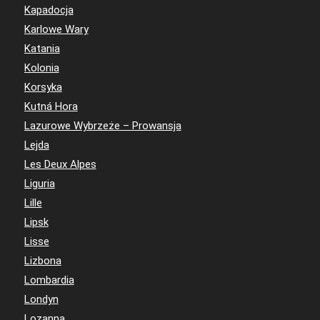
Kapadocja
Karlowe Wary
Katania
Kolonia
Korsyka
Kutná Hora
Lazurowe Wybrzeże – Prowansja
Lejda
Les Deux Alpes
Liguria
Lille
Lipsk
Lisse
Lizbona
Lombardia
Londyn
Lozanna