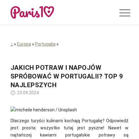
⌂
»
Europa
»
Portugalia
»
JAKICH POTRAW I NAPOJÓW
SPRÓBOWAĆ W PORTUGALII? TOP 9
NAJLEPSZYCH
23.09.2024
Dlaczego turyści kulinarni kochają Portugalię? Odpowiedź
jest prosta: wszystko tutaj jest pyszne! Nawet w
najtańszej kawiarni portugalskie potrawy są