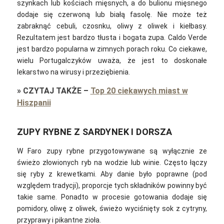
szynkach lub kościach mięsnych, a do bulionu mięsnego
dodaje się czerwoną lub białą fasolę. Nie może też
zabraknąć cebuli, czosnku, oliwy z oliwek i kiełbasy.
Rezultatem jest bardzo tłusta i bogata zupa. Caldo Verde
jest bardzo popularna w zimnych porach roku. Co ciekawe,
wielu Portugalczyków uważa, że jest to doskonałe
lekarstwo na wirusy i przeziębienia.
»
CZYTAJ TAKŻE
–
Top 20 ciekawych miast w
Hiszpanii
ZUPY RYBNE Z SARDYNEK I DORSZA
W Faro zupy rybne przygotowywane są wyłącznie ze
świeżo złowionych ryb na wodzie lub winie. Często łączy
się ryby z krewetkami. Aby danie było poprawne (pod
względem tradycji), proporcje tych składników powinny być
takie same. Ponadto w procesie gotowania dodaje się
pomidory, oliwę z oliwek, świeżo wyciśnięty sok z cytryny,
przyprawy i pikantne zioła.