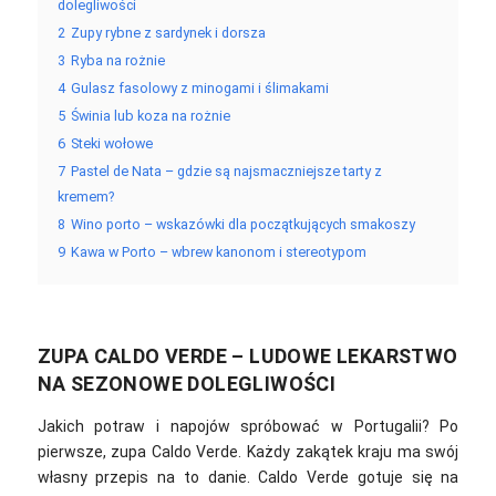
dolegliwości
2
Zupy rybne z sardynek i dorsza
3
Ryba na rożnie
4
Gulasz fasolowy z minogami i ślimakami
5
Świnia lub koza na rożnie
6
Steki wołowe
7
Pastel de Nata – gdzie są najsmaczniejsze tarty z
kremem?
8
Wino porto – wskazówki dla początkujących smakoszy
9
Kawa w Porto – wbrew kanonom i stereotypom
ZUPA CALDO VERDE – LUDOWE LEKARSTWO
NA SEZONOWE DOLEGLIWOŚCI
Jakich potraw i napojów spróbować w Portugalii? Po
pierwsze, zupa
Caldo Verde.
Każdy zakątek kraju ma swój
własny przepis na to danie. Caldo Verde gotuje się na