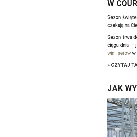
W COU
Sezon świątec
czekają na Cie
Sezon trwa d
ciągu dnia — 
win i serów
w 
»
CZYTAJ T
JAK WY