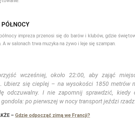
ętowanie.
 PÓŁNOCY
północy impreza przenosi się do barów i klubów, gdzie święto
a. A w salonach trwa muzyka na żywo i leje się szampan.
rzyjść wcześniej, około 22:00, aby zająć miejsc
. Ubierz się cieplej – na wysokości 1850 metrów m
ę odczuwalny. I nie zapomnij sprawdzić, kiedy 
 gondola: po pierwszej w nocy transport jeździ rzadz
AKŻE
–
Gdzie odpocząć zimą we Francji?