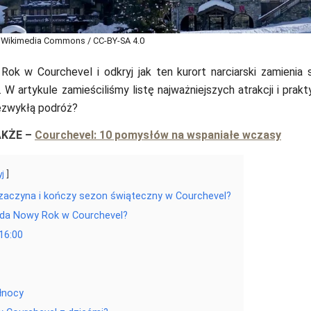
 / Wikimedia Commons / CC-BY-SA 4.0
ok w Courchevel i odkryj jak ten kurort narciarski
zamienia 
. W artykule zamieściliśmy listę najważniejszych atrakcji i prak
ezwykłą podróż?
AKŻE
–
Courchevel: 10 pomysłów na wspaniałe wczasy
yj
 zaczyna i kończy sezon świąteczny w Courchevel?
ąda Nowy Rok w Courchevel?
16:00
łnocy