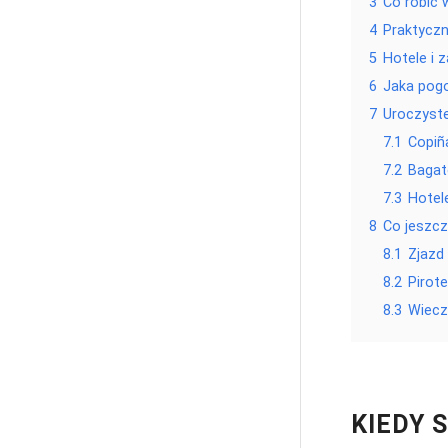
3
Co robić 
4
Praktycz
5
Hotele i 
6
Jaka pog
7
Uroczyste
7.1
Copiñ
7.2
Bagate
7.3
Hotel
8
Co jeszcz
8.1
Zjazd
8.2
Pirote
8.3
Wiecz
KIEDY 