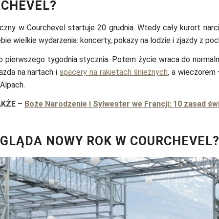
RCHEVEL?
zny w Courchevel startuje 20 grudnia. Wtedy cały kurort narciar
bie wielkie wydarzenia: koncerty, pokazy na lodzie i zjazdy z po
o pierwszego tygodnia stycznia. Potem życie wraca do normal
jazda na nartach i
spacery na rakietach śnieżnych
, a wieczorem
Alpach.
AKŻE
–
Boże Narodzenie i Sylwester we Francji: 10 zasad ś
GLĄDA NOWY ROK W COURCHEVEL