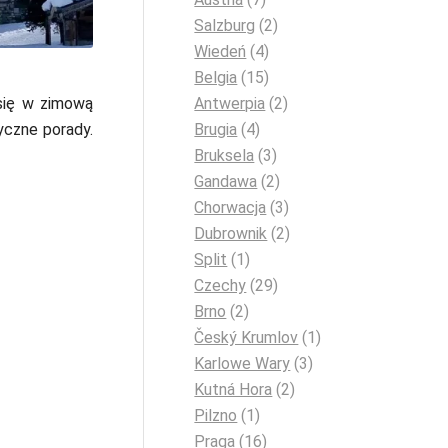
Salzburg
(2)
Wiedeń
(4)
Belgia
(15)
Antwerpia
(2)
się w zimową
Brugia
(4)
tyczne porady.
Bruksela
(3)
Gandawa
(2)
Chorwacja
(3)
Dubrownik
(2)
Split
(1)
Czechy
(29)
Brno
(2)
Český Krumlov
(1)
Karlowe Wary
(3)
Kutná Hora
(2)
Pilzno
(1)
Praga
(16)