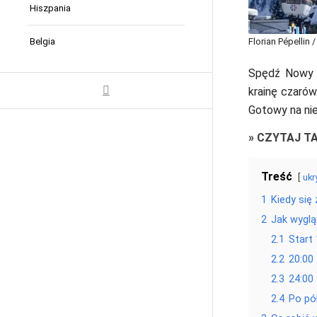
Hiszpania
Florian Pépellin
Belgia
Spędź Nowy R
krainę czarów
Gotowy na ni
»
CZYTAJ T
Treść
ukr
1
Kiedy się
2
Jak wygl
2.1
Start 
2.2
20:00
2.3
24:00
2.4
Po pó