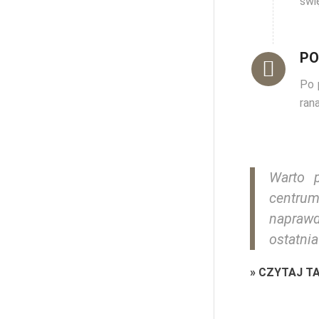
świ
PO
Po 
ran
Warto p
centrum
naprawd
ostatnia
»
CZYTAJ T