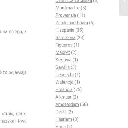
Dzielnica Łacińska
(3)
Montmartre
(5)
Prowansja
(11)
Zamki nad Loarą
(6)
Hiszpania
(35)
 na śniegu, a
Barcelona
(23)
Figueres
(1)
Madryt
(2)
Segovia
(1)
Sewilla
(3)
kże pojawiają
Teneryfa
(1)
Walencja
(1)
Holandia
(75)
Alkmaar
(2)
Amsterdam
(58)
Delft
(2)
«trois, deux,
Haarlem
(3)
 muzyka i trwa
Haga
(2)