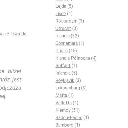
Lejda
(5)
Lisse
(1)
Rotterdam
(3)
Utrecht
(3)
wanie trwa do
Irlandia
(32)
Connemara
(1)
Dublin
(15)
Irlandia Północna
(4)
Belfast
(1)
e bliżej
Islandia
(5)
róz jest
Reykjavík
(3)
odjeżdża
Luksemburg
(3)
Malta
(1)
iej.
Valletta
(1)
Niemcy
(51)
Baden-Baden
(1)
Bamberg
(1)