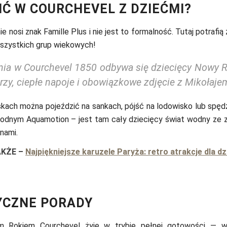
IĆ W COURCHEVEL Z DZIEĆMI?
nie nosi znak Famille Plus i nie jest to formalność. Tutaj potrafi
wszystkich grup wiekowych!
nia w Courchevel 1850 odbywa się dziecięcy Nowy R
rzy, ciepłe napoje i obowiązkowe zdjęcie z Mikołaje
kach można pojeździć na sankach, pójść na lodowisko lub spęd
odnym Aquamotion – jest tam cały dziecięcy świat wodny ze zj
enami.
AKŻE
–
Najpiękniejsze karuzele Paryża: retro atrakcje dla dzi
YCZNE PORADY
 Rokiem Courchevel żyje w trybie pełnej gotowości — w