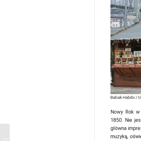
Babak Habibi / 
Nowy Rok w C
1850. Nie je
główna imprez
muzyką, oświe
Rejs po Sekwanie: