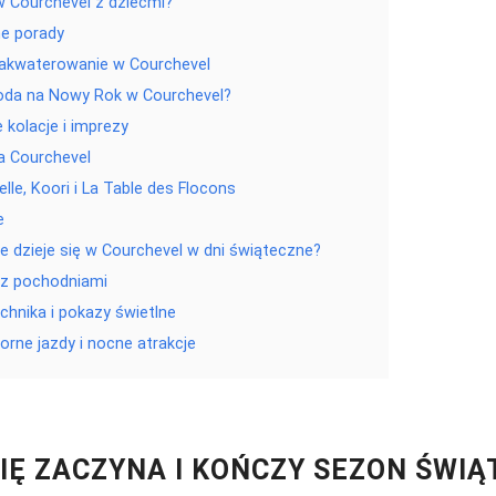
w Courchevel z dziećmi?
ne porady
zakwaterowanie w Courchevel
oda na Nowy Rok w Courchevel?
 kolacje i imprezy
a Courchevel
lle, Koori i La Table des Flocons
e
e dzieje się w Courchevel w dni świąteczne?
 z pochodniami
chnika i pokazy świetlne
orne jazdy i nocne atrakcje
SIĘ ZACZYNA I KOŃCZY SEZON ŚWI