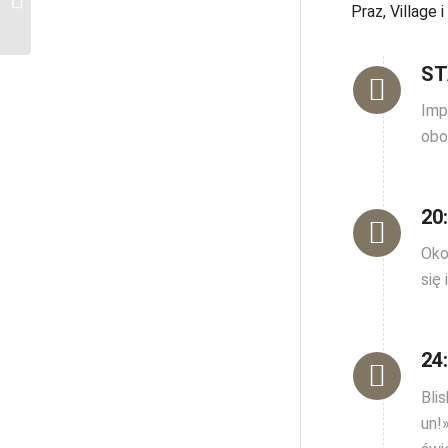
Praz, Village
główna trasa Paryża
ST
Imp
obo
20
Oko
się 
24
Bli
un!