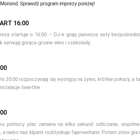
 i Moriond. Sprawdź program imprezy poniżej!
ART 16:00
reza startuje o 16:00 – DJ-e grają pierwsze sety bezpośrednio
k serwują gorące grzane wino i czekoladę.
:00
ło 20:00 rozpoczynają się występy na żywo, krótkie pokazy, a ta
instalacje świetlne.
:00
sko północy plac zamiera na kilka sekund: odliczanie, wspólne 
»‎, a niebo nad Alpami rozbłyskuje fajerwerkami. Potem znów gra