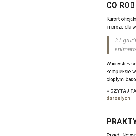
CO ROB
Kurort oficjal
imprezę dla 
31 grud
animato
W innych wios
kompleksie w
ciepłymi bas
»
CZYTAJ T
dorosłych
PRAKT
Przed Nowym