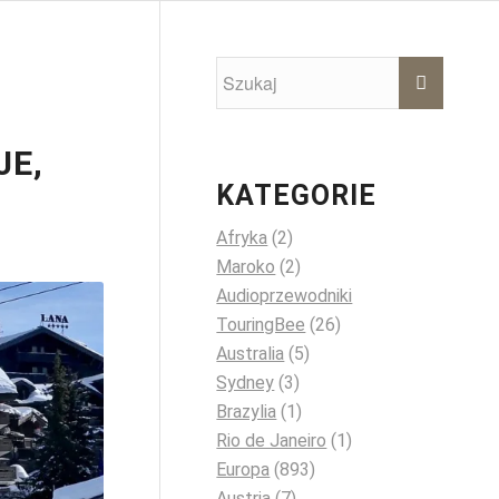
JE,
KATEGORIE
Afryka
(2)
Maroko
(2)
Audioprzewodniki
TouringBee
(26)
Australia
(5)
Sydney
(3)
Brazylia
(1)
Rio de Janeiro
(1)
Europa
(893)
Austria
(7)