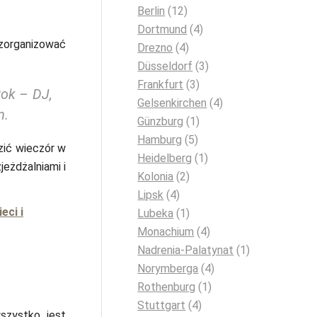
Berlin
(12)
Dortmund
(4)
ą zorganizować
Drezno
(4)
Düsseldorf
(3)
Frankfurt
(3)
ok – DJ,
Gelsenkirchen
(4)
m.
Günzburg
(1)
Hamburg
(5)
zić wieczór w
Heidelberg
(1)
eżdżalniami i
Kolonia
(2)
Lipsk
(4)
eci i
Lubeka
(1)
Monachium
(4)
Nadrenia-Palatynat
(1)
Norymberga
(4)
Rothenburg
(1)
Stuttgart
(4)
szystko jest