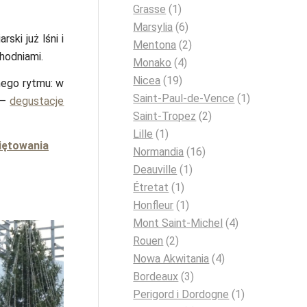
Grasse
(1)
Marsylia
(6)
ski już lśni i
Mentona
(2)
chodniami.
Monako
(4)
Nicea
(19)
nego rytmu: w
Saint-Paul-de-Vence
(1)
 —
degustacje
Saint-Tropez
(2)
Lille
(1)
więtowania
Normandia
(16)
Deauville
(1)
Étretat
(1)
?
Honfleur
(1)
Mont Saint-Michel
(4)
Rouen
(2)
Nowa Akwitania
(4)
Bordeaux
(3)
Perigord i Dordogne
(1)