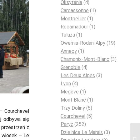
Oksytania
(4)
Carcassonne
(1)
Montpellier
(1)
Rocamadour
(1)
Tuluza
(1)
Owernia-Rodan-Alpy
(19)
Annecy
(1)
Chamonix-Mont-Blanc
(3)
Grenoble
(4)
Les Deux Alpes
(3)
Lyon
(4)
Megève
(1)
Mont Blanc
(1)
Trzy Doliny
(5)
– Courchevel
Courchevel
(5)
j odbywa się
Paryż
(252)
 przestrzeń z
Dzielnica Le Marais
(3)
h wiosek – Le