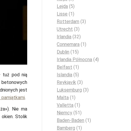
Lejda
(5)
Lisse
(1)
Rotterdam
(3)
Utrecht
(3)
Irlandia
(32)
Connemara
(1)
Dublin
(15)
Irlandia Północna
(4)
Belfast
(1)
 tuż pod nią
Islandia
(5)
h betonowych
Reykjavík
(3)
dnionych jest
Luksemburg
(3)
z pamiątkami
.
Malta
(1)
Valletta
(1)
ża»). Nie ma
Niemcy
(51)
 okien. Stolik
Baden-Baden
(1)
Bamberg
(1)