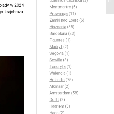
Dzielnica Łacińska
(3)
mpiady w 2024
Montmartre
(5)
o krajobrazu.
Prowansja
(11)
Zamki nad Loarą
(6)
Hiszpania
(35)
Barcelona
(23)
Figueres
(1)
Madryt
(2)
Segovia
(1)
Sewilla
(3)
Teneryfa
(1)
Walencja
(1)
Holandia
(75)
Alkmaar
(2)
Amsterdam
(58)
Delft
(2)
Haarlem
(3)
Haga
(2)