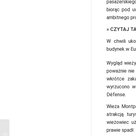
pasażerskieg
biorąc pod 
ambitnego pro
»
CZYTAJ T
W chwili uk
budynek w Eur
Wygląd wieży 
poważnie nie
wkrótce zak
wyrzucono w 
Défense.
Wieża Montpa
atrakcją tur
wieżowiec uż
Muzeum Van Gogha w
prawie spadł.
Amsterdamie: