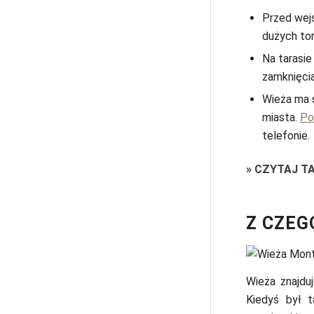
Przed wej
dużych tor
Na tarasi
zamknięcia
Wieża ma s
miasta.
Po
telefonie.
»
CZYTAJ T
Z CZEG
Wieża znajduj
Kiedyś był t