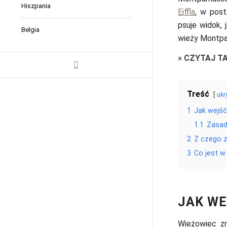
Hiszpania
Eiffla
, w pos
psuje widok,
Belgia
wieży Montpa
»
CZYTAJ T
Treść
ukr
1
Jak wejś
1.1
Zasad
2
Z czego 
3
Co jest 
JAK WE
Wieżowiec zn