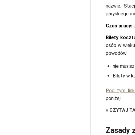
nazwie. Stac
paryskiego me
Czas pracy:
o
Bilety koszt
osób w wieku
powodów:
nie musisz
Bilety w k
Pod tym lin
poniżej:
»
CZYTAJ T
Zasady 