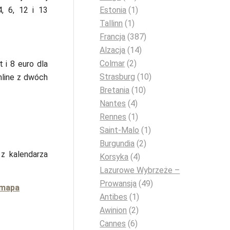
Estonia
(1)
, 6, 12 i 13
Tallinn
(1)
Francja
(387)
Alzacja
(14)
Colmar
(2)
 i 8 euro dla
Strasburg
(10)
nline z dwóch
Bretania
(10)
Nantes
(4)
Rennes
(1)
Saint-Malo
(1)
Burgundia
(2)
z kalendarza
Korsyka
(4)
Lazurowe Wybrzeże –
Prowansja
(49)
 mapa
Antibes
(1)
Awinion
(2)
Cannes
(6)