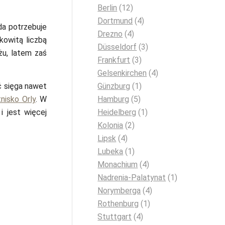
Berlin
(12)
Dortmund
(4)
da potrzebuje
Drezno
(4)
kowitą liczbą
Düsseldorf
(3)
żu, latem zaś
Frankfurt
(3)
Gelsenkirchen
(4)
ć sięga nawet
Günzburg
(1)
tnisko Orly
. W
Hamburg
(5)
i jest więcej
Heidelberg
(1)
Kolonia
(2)
Lipsk
(4)
Lubeka
(1)
Monachium
(4)
Nadrenia-Palatynat
(1)
Norymberga
(4)
Rothenburg
(1)
Stuttgart
(4)