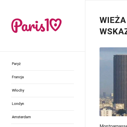
WIEŻA
WSKA
Paryż
Francja
Włochy
Londyn
Amsterdam
Montparnasse