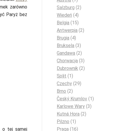
ynek zarówno
Salzburg
(2)
zyć Paryż bez
Wiedeń
(4)
Belgia
(15)
Antwerpia
(2)
Brugia
(4)
Bruksela
(3)
Gandawa
(2)
Chorwacja
(3)
Dubrownik
(2)
Split
(1)
Czechy
(29)
Brno
(2)
Český Krumlov
(1)
Karlowe Wary
(3)
Kutná Hora
(2)
Pilzno
(1)
Praga
(16)
 o tej samej