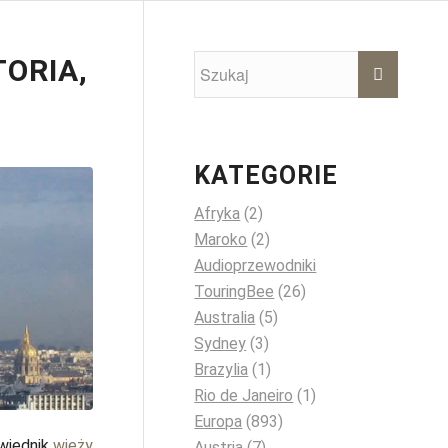
TORIA,
KATEGORIE
Afryka
(2)
Maroko
(2)
Audioprzewodniki
TouringBee
(26)
Australia
(5)
Sydney
(3)
Brazylia
(1)
Rio de Janeiro
(1)
Europa
(893)
owiednik
wieży
Austria
(7)