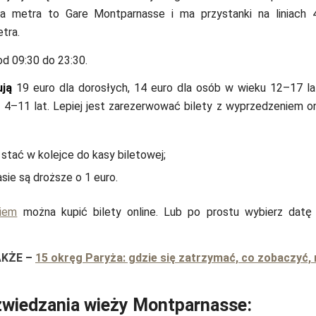
ja metra to Gare Montparnasse i ma przystanki na liniach 4
tra.
d 09:30 do 23:30.
ują
19 euro dla dorosłych, 14 euro dla osób w wieku 12–17 lat
 4–11 lat. Lepiej jest zarezerwować bilety z wyprzedzeniem o
 stać w kolejce do kasy biletowej;
asie są droższe o 1 euro.
kiem
można kupić bilety online. Lub po prostu wybierz datę 
AKŻE
–
15 okręg Paryża: gdzie się zatrzymać, co zobaczyć,
zwiedzania wieży Montparnasse: