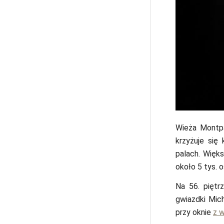
Wieża Montpa
krzyżuje się 
palach. Więk
około 5 tys. 
Na 56. piętr
gwiazdki Mich
przy oknie
z w