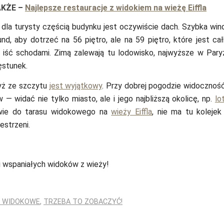
AKŻE
–
Najlepsze restauracje z widokiem na wieżę Eiffla
 dla turysty częścią budynku jest oczywiście dach. Szybka win
nd, aby dotrzeć na 56 piętro, ale na 59 piętro, które jest cał
a iść schodami. Zimą zalewają tu lodowisko, najwyższe w Pary
ęstunek.
yż ze szczytu
jest wyjątkowy
. Przy dobrej pogodzie widocznoś
 — widać nie tylko miasto, ale i jego najbliższą okolicę, np.
lo
twie do tarasu widokowego na
wieży Eiffla
, nie ma tu kolejek 
estrzeni.
i wspaniałych widoków z wieży!
 WIDOKOWE
,
TRZEBA TO ZOBACZYĆ!