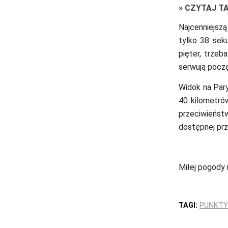
»
CZYTAJ T
Najcenniejszą
tylko 38 seku
pięter, trzeb
serwują pocz
Widok na Par
40 kilometrów
przeciwieńs
dostępnej prz
Miłej pogody 
TAGI:
PUNKTY