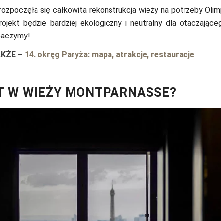
rozpoczęła się całkowita rekonstrukcja wieży na potrzeby Oli
ojekt będzie bardziej ekologiczny i neutralny dla otaczająceg
baczymy!
AKŻE
–
14. okręg Paryża: mapa, atrakcje, restauracje
T W WIEŻY MONTPARNASSE?