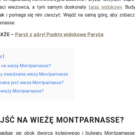
taci wieżowca, a tym samym doskonały
taras widokowy
. Bud
 jak i pomaga się nim cieszyć. Wejdź na samą górę, aby zobac
rnasse.
AKŻE
–
Paryż z góry! Punkty widokowe Paryża
yj
ć na wieżę Montparnasse?
y zwiedzania wieży Montparnasse:
znana jest wieża Montparnasse?
w wieży Montparnasse?
JŚĆ NA WIEŻĘ MONTPARNASSE?
ajduje się obok dworca kolejowego i bulwaru Montparnasse