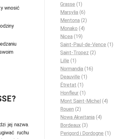
Grasse
(1)
ży wnosić
Marsylia
(6)
Mentona
(2)
godziny
Monako
(4)
Nicea
(19)
iedzaniu
Saint-Paul-de-Vence
(1)
a swoim
Saint-Tropez
(2)
Lille
(1)
Normandia
(16)
Deauville
(1)
Étretat
(1)
Honfleur
(1)
SSE?
Mont Saint-Michel
(4)
Rouen
(2)
Nowa Akwitania
(4)
zi jej nazwa.
Bordeaux
(3)
ugiwać ruchu
Perigord i Dordogne
(1)