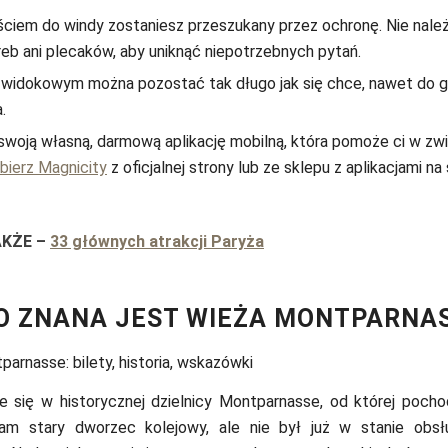
ściem do windy zostaniesz przeszukany przez ochronę. Nie nale
eb ani plecaków, aby uniknąć niepotrzebnych pytań.
e widokowym można pozostać tak długo jak się chce, nawet do 
.
woją własną, darmową aplikację mobilną, która pomoże ci w zw
bierz Magnicity
z oficjalnej strony lub ze sklepu z aplikacjami n
AKŻE
–
33 głównych atrakcji Paryża
O ZNANA JEST WIEŻA MONTPARNA
e się w historycznej dzielnicy Montparnasse, od której pochod
am stary dworzec kolejowy, ale nie był już w stanie obsł