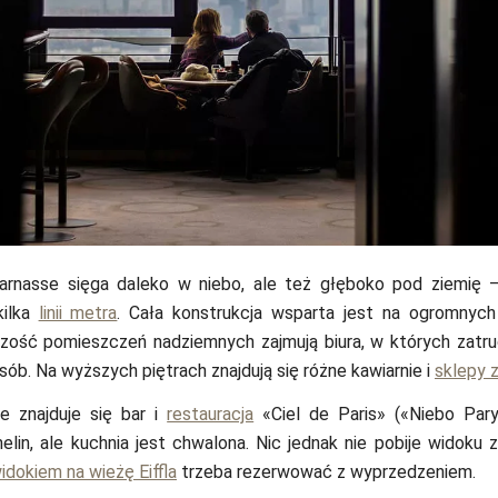
rnasse sięga daleko w niebo, ale też głęboko pod ziemię –
kilka
linii metra
. Cała konstrukcja wsparta jest na ogromnyc
szość pomieszczeń nadziemnych zajmują biura, w których zatru
osób. Na wyższych piętrach znajdują się różne kawiarnie i
sklepy 
ze znajduje się bar i
restauracja
«Ciel de Paris» («Niebo Pary
elin, ale kuchnia jest chwalona. Nic jednak nie pobije widoku z
idokiem na wieżę Eiffla
trzeba rezerwować z wyprzedzeniem.