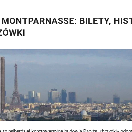
 MONTPARNASSE: BILETY, HIS
ZÓWKI
 to najbardziej kontrowersyjna budowla Paryża, «brzydki» odp