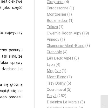
 jest ciekawe
Oksytania
(4)
3 jako część
Carcassonne
(1)
Montpellier
(1)
Rocamadour
(1)
Tuluza
(1)
to najwyższy
Owernia-Rodan-Alpy
(19)
Annecy
(1)
Chamonix-Mont-Blanc
(3)
zny, ponury i
Grenoble
(4)
tak silna, że
Les Deux Alpes
(3)
akie sprawy
Lyon
(4)
dzielnica La
Megève
(1)
Mont Blanc
(1)
Trzy Doliny
(5)
a się główną
Courchevel
(5)
spiął się na
Paryż
(252)
 tego procesu
Dzielnica Le Marais
(3)