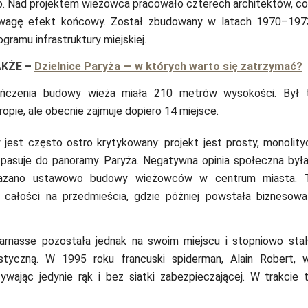
o. Nad projektem wieżowca pracowało czterech architektów, co
uwagę efekt końcowy. Został zbudowany w latach 1970–197
gramu infrastruktury miejskiej.
AKŻE
–
Dzielnice Paryża — w których warto się zatrzymać?
ończenia budowy wieża miała 210 metrów wysokości. Był 
opie, ale obecnie zajmuje dopiero 14 miejsce.
jest często ostro krytykowany: projekt jest prosty, monolityc
 pasuje do panoramy Paryża. Negatywna opinia społeczna była 
azano ustawowo budowy wieżowców w centrum miasta. T
całości na przedmieścia, gdzie później powstała biznesowa 
rnasse pozostała jednak na swoim miejscu i stopniowo stał
ystyczną. W 1995 roku francuski spiderman, Alain Robert, w
ywając jedynie rąk i bez siatki zabezpieczającej. W trakcie