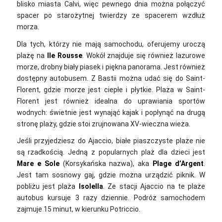
blisko miasta Calvi, więc pewnego dnia można połączyć
spacer po starożytnej twierdzy ze spacerem wzdłuż
morza.
Dla tych, którzy nie mają samochodu, oferujemy uroczą
plażę na
Ile Rousse
. Wokół znajduje się również lazurowe
morze, drobny biały piasek i piękna panorama. Jest również
dostępny autobusem. Z Bastii można udać się do Saint-
Florent, gdzie morze jest ciepłe i płytkie. Plaża w Saint-
Florent jest również idealna do uprawiania sportów
wodnych: świetnie jest wynająć kajak i popłynąć na drugą
stronę plaży, gdzie stoi zrujnowana XV-wieczna wieża.
Jeśli przyjedziesz do Ajaccio, białe piaszczyste plaże nie
są rzadkością. Jedną z popularnych plaż dla dzieci jest
Mare e Sole
(Korsykańska nazwa), aka
Plage d’Argent
.
Jest tam sosnowy gaj, gdzie można urządzić piknik. W
pobliżu jest plaża
Isolella
. Ze stacji Ajaccio na te plaże
autobus kursuje 3 razy dziennie. Podróż samochodem
zajmuje 15 minut, w kierunku Potriccio.