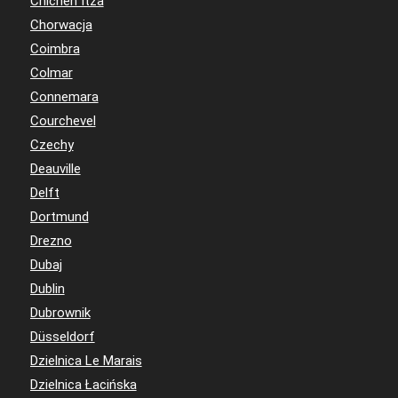
Chichen Itza
Chorwacja
Coimbra
Colmar
Connemara
Courchevel
Czechy
Deauville
Delft
Dortmund
Drezno
Dubaj
Dublin
Dubrownik
Düsseldorf
Dzielnica Le Marais
Dzielnica Łacińska