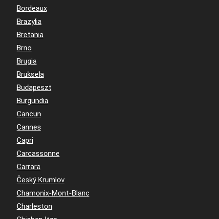
Bordeaux
Brazylia
Bretania
Brno
Brugia
Bruksela
Budapeszt
Burgundia
Cancun
Cannes
Capri
Carcassonne
Carrara
Český Krumlov
Chamonix-Mont-Blanc
Charleston