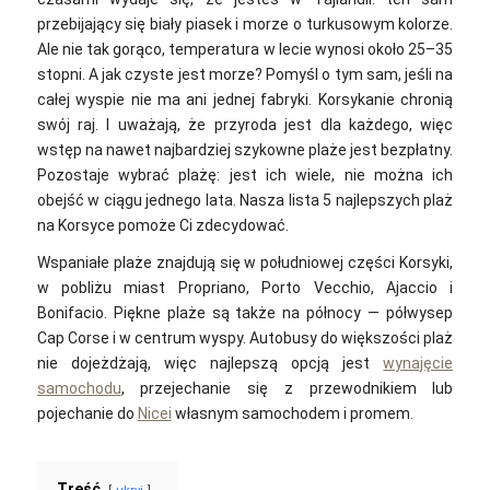
przebijający się biały piasek i morze o turkusowym kolorze.
Ale nie tak gorąco, temperatura w lecie wynosi około 25–35
stopni. A jak czyste jest morze? Pomyśl o tym sam, jeśli na
całej wyspie nie ma ani jednej fabryki. Korsykanie chronią
swój raj. I uważają, że przyroda jest dla każdego, więc
wstęp na nawet najbardziej szykowne plaże jest bezpłatny.
Pozostaje wybrać plażę: jest ich wiele, nie można ich
obejść w ciągu jednego lata. Nasza lista 5 najlepszych plaż
na Korsyce pomoże Ci zdecydować.
Wspaniałe plaże znajdują się w południowej części Korsyki,
w pobliżu miast Propriano, Porto Vecchio, Ajaccio i
Bonifacio. Piękne plaże są także na północy — półwysep
Cap Corse i w centrum wyspy. Autobusy do większości plaż
nie dojeżdżają, więc najlepszą opcją jest
wynajęcie
samochodu
, przejechanie się z przewodnikiem lub
pojechanie do
Nicei
własnym samochodem i promem.
Treść