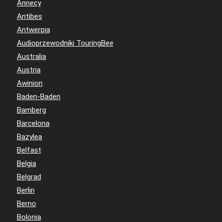
Annecy
Antibes
Antwerpia
Audioprzewodniki TouringBee
Australia
Austria
Awinion
Baden-Baden
Bamberg
Barcelona
Bazylea
Belfast
Belgia
Belgrad
Berlin
Berno
Bolonia