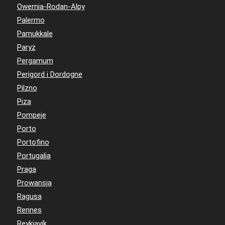
Owernia-Rodan-Alpy
Palermo
Pamukkale
Paryż
Pergamum
Perigord i Dordogne
Pilzno
Piza
Pompeje
Porto
Portofino
Portugalia
Praga
Prowansja
Ragusa
Rennes
Reykjavík