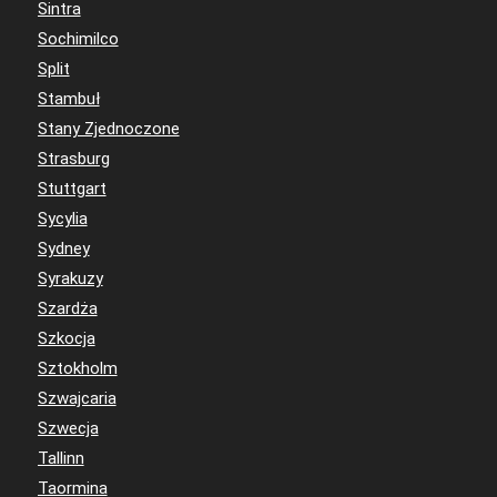
Sintra
Sochimilco
Split
Stambuł
Stany Zjednoczone
Strasburg
Stuttgart
Sycylia
Sydney
Syrakuzy
Szardża
Szkocja
Sztokholm
Szwajcaria
Szwecja
Tallinn
Taormina