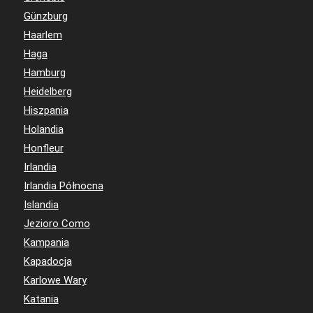
Günzburg
Haarlem
Haga
Hamburg
Heidelberg
Hiszpania
Holandia
Honfleur
Irlandia
Irlandia Północna
Islandia
Jezioro Como
Kampania
Kapadocja
Karlowe Wary
Katania