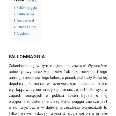
ukryj
1
Pallombaggia
2
Santa Giulia
3
Îles Lavezzi
4
Saleccia i Lotu
5
Algajola
PALLOMBAGGIA
Zakochasz się w tym miejscu na zawsze! Wyobraźcie
sobie typowy obraz Malediwów. Tak, tak, morze jest tego
samego niesamowitego koloru, a piasek jest biały. Sielankę
dopełniają kamienie w czerwonawym odcieniu, które
wystają z wody: nie należy zapominać, że jest to Korsyka, a
zapach rosnących w pobliżu sosen będzie o niej
przypominał. Latem na plaży Pallombaggia zawsze jest
wielu turystów, a w dalekiej przeszłości przyjeżdżali tu
tylko myśliwi i «dzicy» turyści. Znajduje się on w gminie