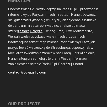
PARIS10.PL
Chcesz zwiedzić Paryż? Zajrzyj na Paris10.pl – przewodnik
internetowy po Paryżu i innych miastach Francji. Dowiesz
się, gdzie zatrzymać się w Paryżu, jak dojechać z lotniska
do centrum miasta i co zwiedzić, a także poznasz
szereg
atrakcji Paryża
– wieżę Eiffla, Luwr, Montmartre,
Wersal i wiele i uzyskasz wiele innych przydatnych
informacji na temat tego miasta. Podpowiemy Ci też, jak
przygotować wycieczkę do Strassburga, odpoczynek w
Nicei oraz zwiedzanie zamków nad Loarą – drzwi do całej
Francji stoją przed Tobą otworem. Więcej informacji
znajdziesz na stronie Paris10.pl. Podróżuj z nami!
contact@voyage10.com
OUR PROJECTS