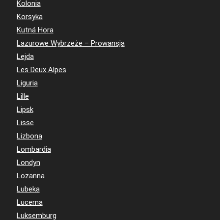
Kolonia
Korsyka
Kutná Hora
Lazurowe Wybrzeże – Prowansja
Lejda
Les Deux Alpes
Liguria
Lille
Lipsk
Lisse
Lizbona
Lombardia
Londyn
Lozanna
Lubeka
Lucerna
Luksemburg