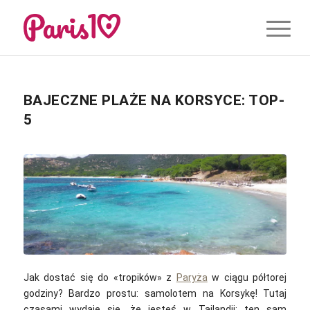
BAJECZNE PLAŻE NA KORSYCE: TOP-
5
Jak dostać się do «tropików» z
Paryża
w ciągu półtorej
godziny? Bardzo prostu: samolotem na Korsykę! Tutaj
czasami wydaje się, że jesteś w Tajlandii: ten sam