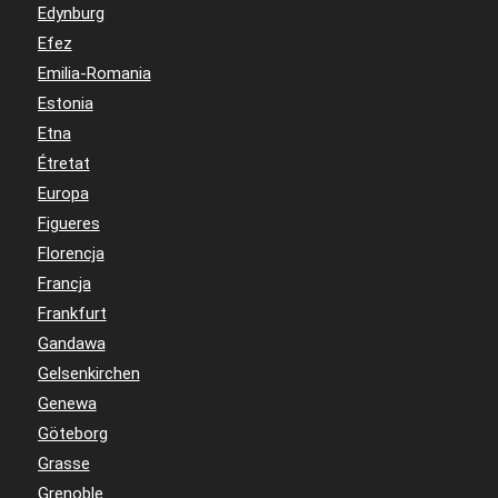
Edynburg
Efez
Emilia-Romania
Estonia
Etna
Étretat
Europa
Figueres
Florencja
Francja
Frankfurt
Gandawa
Gelsenkirchen
Genewa
Göteborg
Grasse
Grenoble