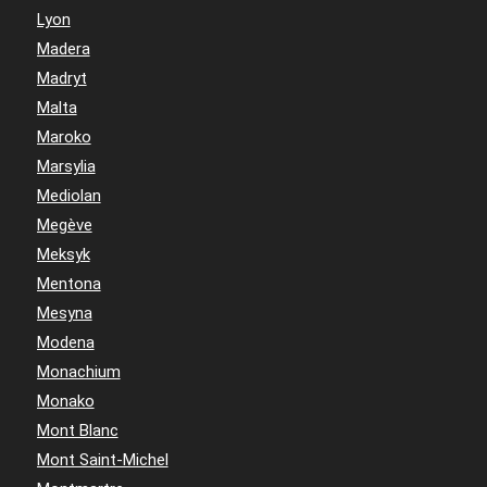
Lyon
Madera
Madryt
Malta
Maroko
Marsylia
Mediolan
Megève
Meksyk
Mentona
Mesyna
Modena
Monachium
Monako
Mont Blanc
Mont Saint-Michel