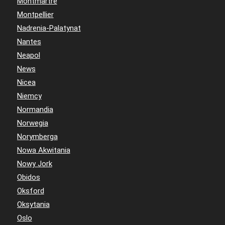
Montmartre
Montpellier
Nadrenia-Palatynat
Nantes
Neapol
News
Nicea
Niemcy
Normandia
Norwegia
Norymberga
Nowa Akwitania
Nowy Jork
Obidos
Oksford
Oksytania
Oslo