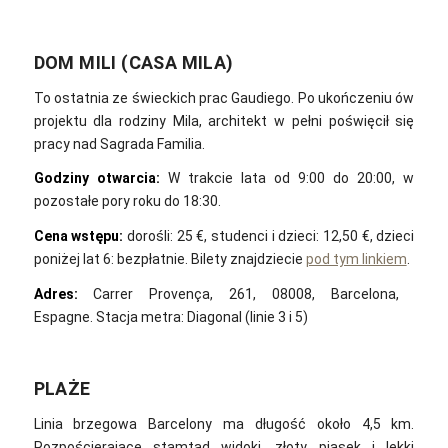
DOM MILI (CASA MILA)
To ostatnia ze świeckich prac Gaudiego. Po ukończeniu ów
projektu dla rodziny Mila, architekt w pełni poświęcił się
pracy nad Sagrada Familia.
Godziny otwarcia:
W trakcie lata od 9:00 do 20:00, w
pozostałe pory roku do 18:30.
Cena wstępu:
dorośli: 25 €, studenci i dzieci: 12,50 €, dzieci
poniżej lat 6: bezpłatnie. Bilety znajdziecie
pod tym linkiem
.
Adres:
Carrer Provença, 261, 08008, Barcelona, ​​
Espagne. Stacja metra: Diagonal (linie 3 i 5)
PLAŻE
Linia brzegowa Barcelony ma długość około 4,5 km.
Rozpościerające stamtąd widoki, złoty piasek i lekki