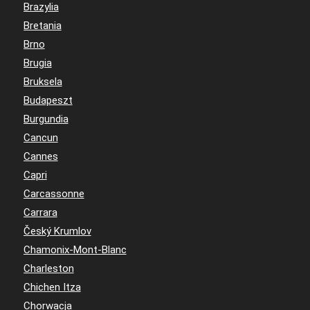
Brazylia
Bretania
Brno
Brugia
Bruksela
Budapeszt
Burgundia
Cancun
Cannes
Capri
Carcassonne
Carrara
Český Krumlov
Chamonix-Mont-Blanc
Charleston
Chichen Itza
Chorwacja