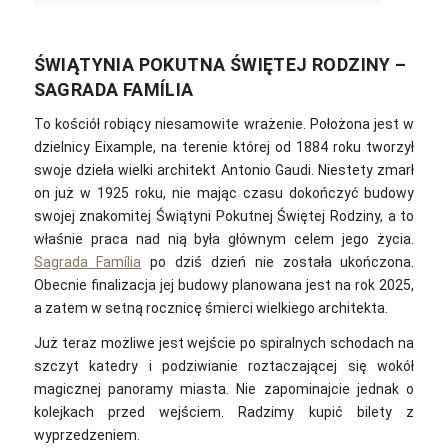
ŚWIĄTYNIA POKUTNA ŚWIĘTEJ RODZINY –
SAGRADA FAMÍLIA
To kościół robiący niesamowite wrażenie. Położona jest w
dzielnicy Eixample, na terenie której od 1884 roku tworzył
swoje dzieła wielki architekt Antonio Gaudi. Niestety zmarł
on już w 1925 roku, nie mając czasu dokończyć budowy
swojej znakomitej Świątyni Pokutnej Świętej Rodziny, a to
właśnie praca nad nią była głównym celem jego życia.
Sagrada Família
po dziś dzień nie została ukończona.
Obecnie finalizacja jej budowy planowana jest na rok 2025,
a zatem w setną rocznicę śmierci wielkiego architekta.
Już teraz możliwe jest wejście po spiralnych schodach na
szczyt katedry i podziwianie roztaczającej się wokół
magicznej panoramy miasta. Nie zapominajcie jednak o
kolejkach przed wejściem. Radzimy kupić bilety z
wyprzedzeniem.