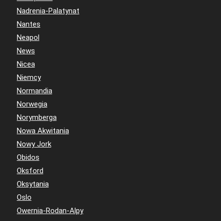
Nadrenia-Palatynat
Nantes
Neapol
News
Nicea
Niemcy
Normandia
Norwegia
Norymberga
Nowa Akwitania
Nowy Jork
Obidos
Oksford
Oksytania
Oslo
Owernia-Rodan-Alpy