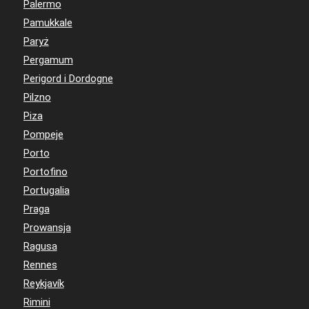
Palermo
Pamukkale
Paryż
Pergamum
Perigord i Dordogne
Pilzno
Piza
Pompeje
Porto
Portofino
Portugalia
Praga
Prowansja
Ragusa
Rennes
Reykjavík
Rimini