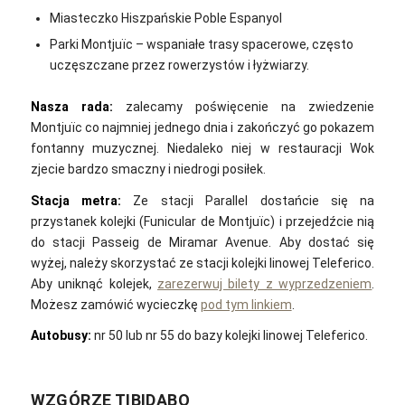
Miasteczko Hiszpańskie Poble Espanyol
Parki Montjuïc – wspaniałe trasy spacerowe, często
uczęszczane przez rowerzystów i łyżwiarzy.
Nasza rada:
zalecamy poświęcenie na zwiedzenie
Montjuïc co najmniej jednego dnia i zakończyć go pokazem
fontanny muzycznej. Niedaleko niej w restauracji Wok
zjecie bardzo smaczny i niedrogi posiłek.
Stacja metra:
Ze stacji Parallel dostańcie się na
przystanek kolejki (Funicular de Montjuïc) i przejedźcie nią
do stacji Passeig de Miramar Avenue. Aby dostać się
wyżej, należy skorzystać ze stacji kolejki linowej Teleferico.
Aby uniknąć kolejek,
zarezerwuj bilety z wyprzedzeniem
.
Możesz zamówić wycieczkę
pod tym linkiem
.
Autobusy:
nr 50 lub nr 55 do bazy kolejki linowej Teleferico.
WZGÓRZE TIBIDABO