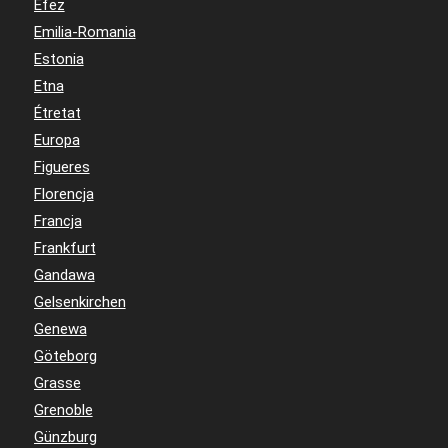
Efez
Emilia-Romania
Estonia
Etna
Étretat
Europa
Figueres
Florencja
Francja
Frankfurt
Gandawa
Gelsenkirchen
Genewa
Göteborg
Grasse
Grenoble
Günzburg