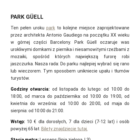
PARK GÜELL
Ten pełen uroku
park
to kolejne miejsce zaprojektowane
przez architekta Antonio Gaudiego na początku XX wieku
w górnej części Barcelony. Park Güell oczaruje was
urokliwymi domkami z piernika i niesamowitymi rzeźbami z
mozaiki, spośród których największą furorę robi
jaszczurka. Nasza rada: Do parku najlepiej wybrać się rano
lub wieczorem. Tym sposobem unikniecie upału i tłumów
turystów.
Godziny otwarcia:
od listopada do lutego: od 10:00 do
18:00, od marca do października: od 10:00 do 19:00, od
kwietnia do września: od 10:00 do 20:00, od maja do
sierpnia: od 10:00 do 21:00.
Wstęp:
10 € dla dorosłych, 7 dla dzieci (7-12 lat) i osób
powyżej 65 lat.
Bilety znajdziecie tutaj.
Stacja metra:
Lesseps (linia zielona, L3)