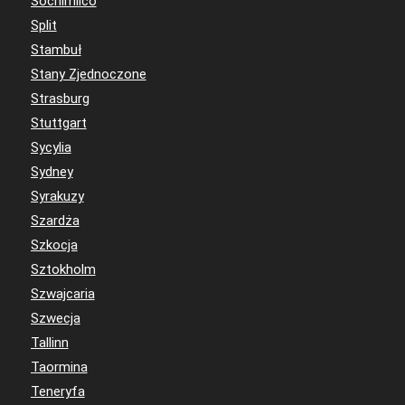
Sochimilco
Split
Stambuł
Stany Zjednoczone
Strasburg
Stuttgart
Sycylia
Sydney
Syrakuzy
Szardża
Szkocja
Sztokholm
Szwajcaria
Szwecja
Tallinn
Taormina
Teneryfa