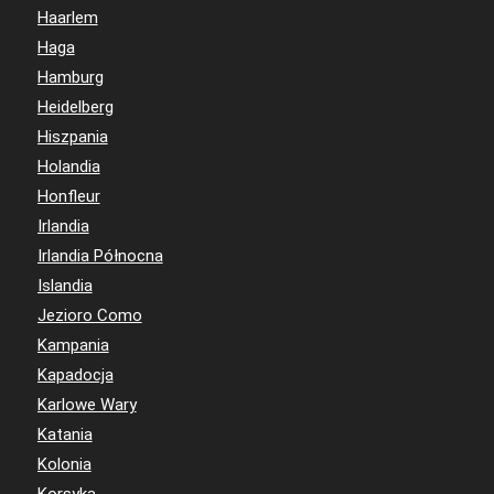
Haarlem
Haga
Hamburg
Heidelberg
Hiszpania
Holandia
Honfleur
Irlandia
Irlandia Północna
Islandia
Jezioro Como
Kampania
Kapadocja
Karlowe Wary
Katania
Kolonia
Korsyka