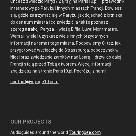
Chcesz zwiedzić Paryż? Zajrzyj na Paris10.pl – przewodnik
internetowy po Paryżu i innych miastach Francji. Dowiesz
się, gdzie zatrzymać się w Paryżu, jak dojechać z lotniska
do centrum miasta i co zwiedzić, a także poznasz
szereg
atrakcji Paryża
– wieżę Eiffla, Luwr, Montmartre,
Wersal i wiele i uzyskasz wiele innych przydatnych
informacji na temat tego miasta. Podpowiemy Ci też, jak
przygotować wycieczkę do Strassburga, odpoczynek w
Nicei oraz zwiedzanie zamków nad Loarą – drzwi do całej
Francji stoją przed Tobą otworem. Więcej informacji
znajdziesz na stronie Paris10.pl. Podróżuj z nami!
contact@voyage10.com
OUR PROJECTS
Audioguides around the world
Touringbee.com