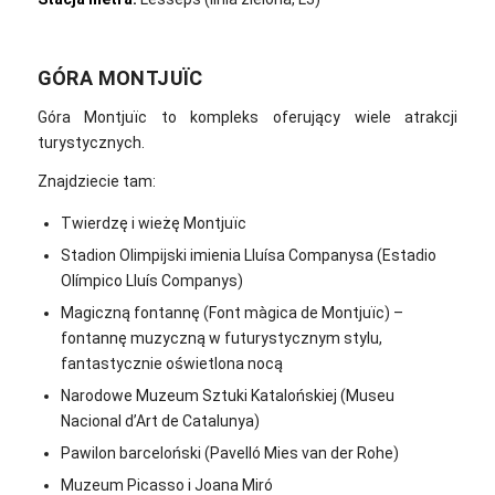
GÓRA MONTJUÏC
Góra Montjuïc to kompleks oferujący wiele atrakcji
turystycznych.
Znajdziecie tam:
Twierdzę i wieżę Montjuïc
Stadion Olimpijski imienia Lluísa Companysa (Estadio
Olímpico Lluís Companys)
Magiczną fontannę (Font màgica de Montjuïc) –
fontannę muzyczną w futurystycznym stylu,
fantastycznie oświetlona nocą
Narodowe Muzeum Sztuki Katalońskiej (Museu
Nacional d’Art de Catalunya)
Pawilon barceloński (Pavelló Mies van der Rohe)
Muzeum Picasso i Joana Miró