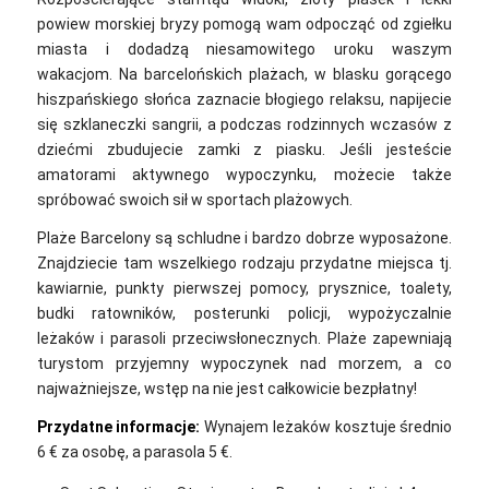
powiew morskiej bryzy pomogą wam odpocząć od zgiełku
miasta i dodadzą niesamowitego uroku waszym
wakacjom. Na barcelońskich plażach, w blasku gorącego
hiszpańskiego słońca zaznacie błogiego relaksu, napijecie
się szklaneczki sangrii, a podczas rodzinnych wczasów z
dziećmi zbudujecie zamki z piasku. Jeśli jesteście
amatorami aktywnego wypoczynku, możecie także
spróbować swoich sił w sportach plażowych.
Plaże Barcelony są schludne i bardzo dobrze wyposażone.
Znajdziecie tam wszelkiego rodzaju przydatne miejsca tj.
kawiarnie, punkty pierwszej pomocy, prysznice, toalety,
budki ratowników, posterunki policji, wypożyczalnie
leżaków i parasoli przeciwsłonecznych. Plaże zapewniają
turystom przyjemny wypoczynek nad morzem, a co
najważniejsze, wstęp na nie jest całkowicie bezpłatny!
Przydatne informacje:
Wynajem leżaków kosztuje średnio
6 € za osobę, a parasola 5 €.