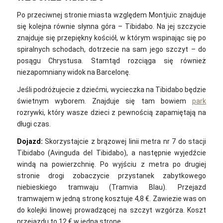
Po przeciwnej stronie miasta względem Montjuïc znajduje
się kolejna równie słynna góra – Tibidabo. Na jej szczycie
znajduje się przepiękny kościół, w którym wspinając się po
spiralnych schodach, dotrzecie na sam jego szczyt – do
posągu Chrystusa. Stamtąd rozciąga się również
niezapomniany widok na Barcelonę.
Jeśli podróżujecie z dziećmi, wycieczka na Tibidabo będzie
świetnym wyborem. Znajduje się tam bowiem
park
rozrywki, który wasze dzieci z pewnością zapamiętają na
długi czas.
Dojazd:
Skorzystajcie z brązowej linii metra nr 7 do stacji
Tibidabo (Avinguda del Tibidabo), a następnie wyjedźcie
windą na powierzchnię. Po wyjściu z metra po drugiej
stronie drogi zobaczycie przystanek zabytkowego
niebieskiego tramwaju (Tramvia Blau). Przejazd
tramwajem w jedną stronę kosztuje 4,8 €. Zawiezie was on
do kolejki linowej prowadzącej na szczyt wzgórza. Koszt
przejazdu to 12 € w jedną stronę.