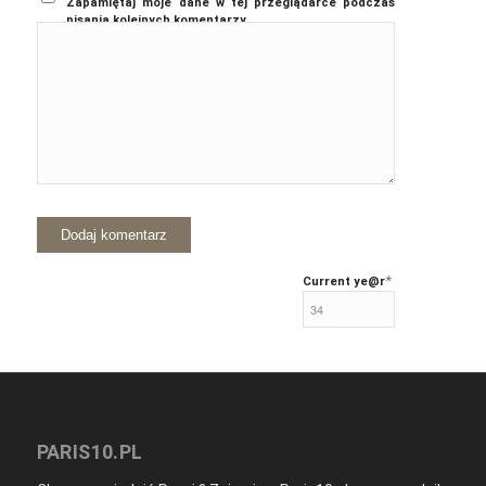
Zapamiętaj moje dane w tej przeglądarce podczas
pisania kolejnych komentarzy.
*
Current ye
@r
PARIS10.PL