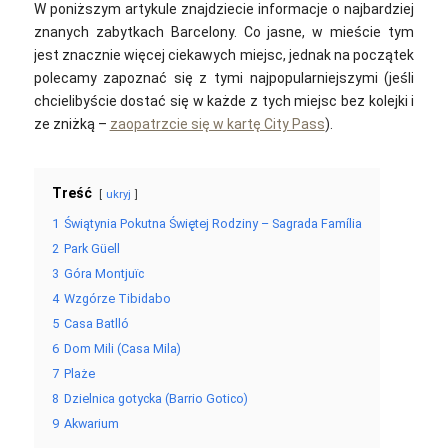
W poniższym artykule znajdziecie informacje o najbardziej
znanych zabytkach Barcelony. Co jasne, w mieście tym
jest znacznie więcej ciekawych miejsc, jednak na początek
polecamy zapoznać się z tymi najpopularniejszymi (jeśli
chcielibyście dostać się w każde z tych miejsc bez kolejki i
ze zniżką –
zaopatrzcie się w kartę City Pass
).
Treść
ukryj
1
Świątynia Pokutna Świętej Rodziny – Sagrada Família
2
Park Güell
3
Góra Montjuïc
4
Wzgórze Tibidabo
5
Casa Batlló
6
Dom Mili (Casa Mila)
7
Plaże
8
Dzielnica gotycka (Barrio Gotico)
9
Akwarium