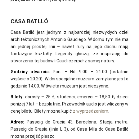
CASA BATLLÓ
Casa Batlló jest jednym z najbardziej niezwykłych dzieł
architektonicznych Antonio Gaudiego. W domu tym nie ma
ani jednej prostej linii – nawet rury na jego dachu mają
fantazyjne kształty. Legendy głoszą, że inspirację do
stworzenia tej budowli Gaudi czerpał z samej natury.
Godziny otwarcia:
Pon. – Nd: 9:00 – 21:00 (ostatnie
wejście o 20:20). W dni specjalne muzeum zamykane jest o
godzinie 14:00. W święta muzeum jest nieczynne.
Bilety:
dorosły – 25 €; studenci, emeryci – 18,50 €; dzieci
poniżej 7 lat – bezpłatnie. Przewodnik audio jest wliczony w
cenę biletu. Bilety można kupić
z wyprzedzeniem
.
Adres:
Passeig de Gracia 43, Barcelona. Stacja metra:
Passeig de Grasia (linia L 3), od Casa Mila do Casa Batlló
można przejść pieszo.