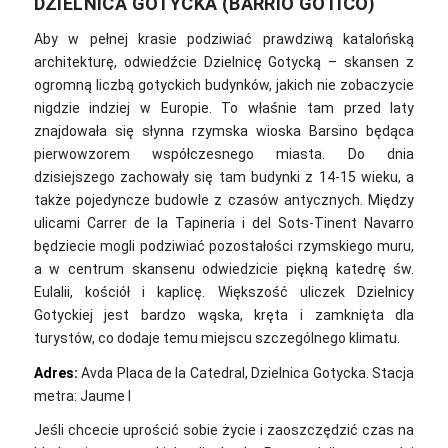
DZIELNICA GOTYCKA (BARRIO GOTICO)
Aby w pełnej krasie podziwiać prawdziwą katalońską
architekturę, odwiedźcie Dzielnicę Gotycką – skansen z
ogromną liczbą gotyckich budynków, jakich nie zobaczycie
nigdzie indziej w Europie. To właśnie tam przed laty
znajdowała się słynna rzymska wioska Barsino będąca
pierwowzorem współczesnego miasta. Do dnia
dzisiejszego zachowały się tam budynki z 14-15 wieku, a
także pojedyncze budowle z czasów antycznych. Między
ulicami Carrer de la Tapineria i del Sots-Tinent Navarro
będziecie mogli podziwiać pozostałości rzymskiego muru,
a w centrum skansenu odwiedzicie piękną katedrę św.
Eulalii, kościół i kaplicę. Większość uliczek Dzielnicy
Gotyckiej jest bardzo wąska, kręta i zamknięta dla
turystów, co dodaje temu miejscu szczególnego klimatu.
Adres:
Avda Placa de la Catedral, Dzielnica Gotycka. Stacja
metra: Jaume I
Jeśli chcecie uprościć sobie życie i zaoszczędzić czas na