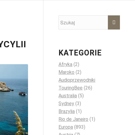
YCYLII
KATEGORIE
Afryka
(2)
Maroko
(2)
Audioprzewodniki
TouringBee
(26)
Australia
(5)
Sydney
(3)
Brazylia
(1)
Rio de Janeiro
(1)
Europa
(893)
P / unsplash
Austria
(7)