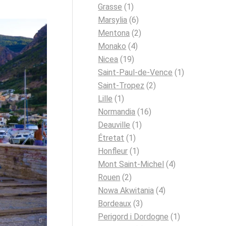
Grasse
(1)
Marsylia
(6)
Mentona
(2)
Monako
(4)
Nicea
(19)
Saint-Paul-de-Vence
(1)
Saint-Tropez
(2)
Lille
(1)
Normandia
(16)
Deauville
(1)
Étretat
(1)
Honfleur
(1)
Mont Saint-Michel
(4)
Rouen
(2)
Nowa Akwitania
(4)
Bordeaux
(3)
Perigord i Dordogne
(1)
a / unsplash