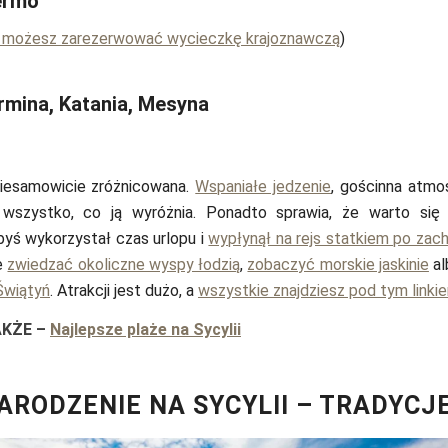
ermo
j możesz zarezerwować wycieczkę krajoznawczą
)
rmina, Katania, Mesyna
 niesamowicie zróżnicowana.
Wspaniałe jedzenie
, gościnna atmos
 wszystko, co ją wyróżnia. Ponadto sprawia, że warto się
yś wykorzystał czas urlopu i
wypłynął na rejs statkiem po zac
e
zwiedzać okoliczne wyspy łodzią
,
zobaczyć morskie jaskinie
al
 Świątyń
. Atrakcji jest dużo, a
wszystkie znajdziesz pod tym linki
AKŻE
–
Najlepsze plaże na Sycylii
ARODZENIE NA SYCYLII – TRADYCJ