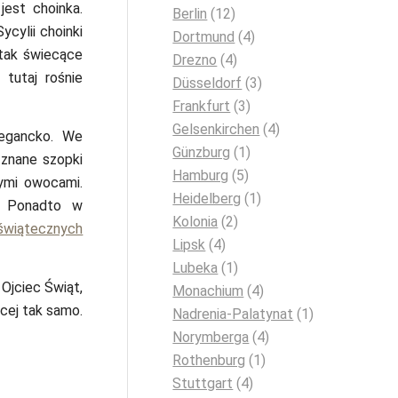
est choinka.
Berlin
(12)
ycylii choinki
Dortmund
(4)
 tak świecące
Drezno
(4)
tutaj rośnie
Düsseldorf
(3)
Frankfurt
(3)
Gelsenkirchen
(4)
legancko. We
Günzburg
(1)
znane szopki
Hamburg
(5)
ymi owocami.
Heidelberg
(1)
. Ponadto w
Kolonia
(2)
wiątecznych
Lipsk
(4)
Lubeka
(1)
Ojciec Świąt,
Monachium
(4)
cej tak samo.
Nadrenia-Palatynat
(1)
Norymberga
(4)
Rothenburg
(1)
Stuttgart
(4)