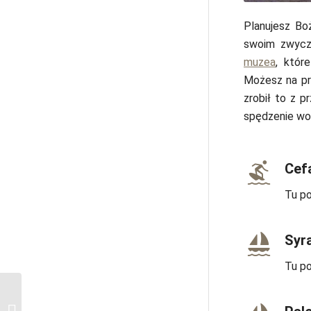
Planujesz Bo
swoim zwycz
muzea
, któr
Możesz na p
zrobił to z 
spędzenie wo
Cef
Tu po
Syr
Tu po
9. Okręg paryski —
marzenie