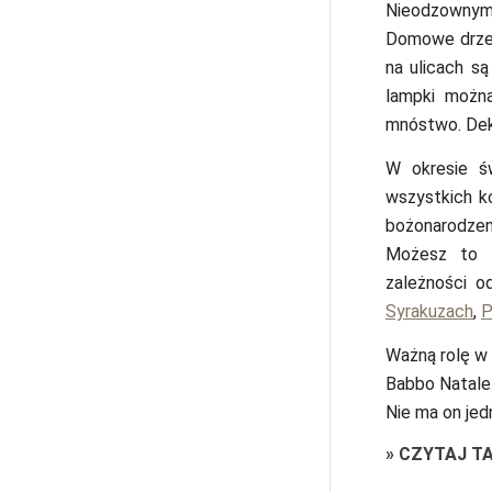
Nieodzownym
Domowe drzewk
na ulicach są
lampki można
mnóstwo. Dek
W okresie ś
wszystkich k
bożonarodzen
Możesz to 
zależności o
Syrakuzach
,
P
Ważną rolę w 
Babbo Natale.
Nie ma on jed
»
CZYTAJ T