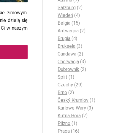
Salzburg
(2)
sie zimowym.
Wiedeń
(4)
ie dzielą się
Belgia
(15)
y Ci w naszym
Antwerpia
(2)
Brugia
(4)
Bruksela
(3)
Gandawa
(2)
Chorwacja
(3)
Dubrownik
(2)
Split
(1)
Czechy
(29)
Brno
(2)
Český Krumlov
(1)
Karlowe Wary
(3)
Kutná Hora
(2)
Pilzno
(1)
Praga
(16)