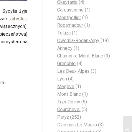
Oksytania
(4)
Carcassonne
(1)
 Sycylia żyje
Montpellier
(1)
dzać
zabytki i
Rocamadour
(1)
wiątecznych).
Tuluza
(1)
zpieczeństwa)
Owernia-Rodan-Alpy
(19)
 pomysłem na
Annecy
(1)
Chamonix-Mont-Blanc
(3)
Grenoble
(4)
Les Deux Alpes
(3)
Lyon
(4)
rtu.
Megève
(1)
Mont Blanc
(1)
Trzy Doliny
(5)
Courchevel
(5)
Paryż
(252)
Dzielnica Le Marais
(3)