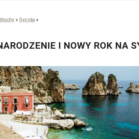
Włochy
»
Sycylia
»
NARODZENIE I NOWY ROK NA S
Flo 