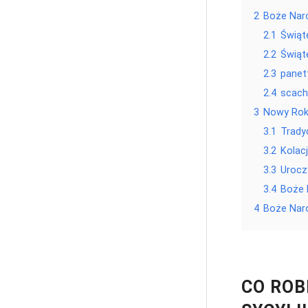
2
Boże Naro
2.1
Świąt
2.2
Świąt
2.3
panet
2.4
scach
3
Nowy Rok 
3.1
Trady
3.2
Kolac
3.3
Urocz
3.4
Boże 
4
Boże Naro
CO ROB