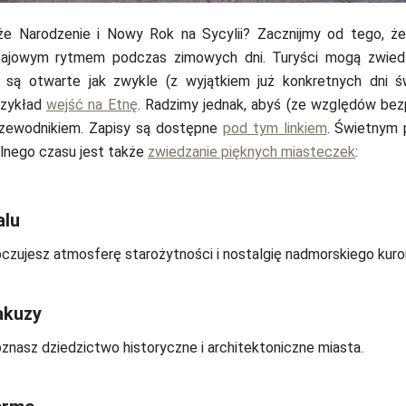
że Narodzenie i Nowy Rok na Sycylii? Zacznijmy od tego, że
ajowym rytmem podczas zimowych dni. Turyści mogą zwie
e są otwarte jak zwykle (z wyjątkiem już konkretnych dni ś
rzykład
wejść na Etnę
. Radzimy jednak, abyś (ze względów be
przewodnikiem. Zapisy są dostępne
pod tym linkiem
. Świetnym
lnego czasu jest także
zwiedzanie pięknych miasteczek
:
alu
czujesz atmosferę starożytności i nostalgię nadmorskiego kuro
akuzy
znasz dziedzictwo historyczne i architektoniczne miasta.