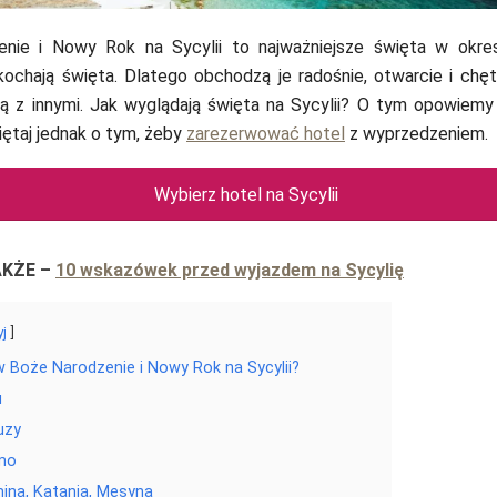
nie i Nowy Rok na Sycylii to najważniejsze święta w okre
kochają święta. Dlatego obchodzą je radośnie, otwarcie i chętn
ią z innymi. Jak wyglądają święta na Sycylii? O tym opowiem
iętaj jednak o tym, żeby
zarezerwować hotel
z wyprzedzeniem.
Wybierz hotel na Sycylii
AKŻE
–
10 wskazówek przed wyjazdem na Sycylię
yj
w Boże Narodzenie i Nowy Rok na Sycylii?
u
uzy
mo
ina, Katania, Mesyna