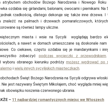
 atrybutem obchodów Bożego Narodzenia i Nowego Roku j
a ozdabia się girlandami, balonami, owocami i piernikami. Na S
 jednak rzadkością, dlatego dekoruje się także inne drzewa. I
 znaleźć na palmach i drzewach pomarańczowych, których 
orowane są również lampy uliczne.
wiątecznym miasta i wsie na Sycylii wyglądają bardzo e
ościołach, a nawet w domach umieszczane są doskonale nam 
iowe. Co ciekawe, często ozdabia się je mandarynkami i inn
wszystko zobaczyć
podczas wycieczki z przewodnikiem
d wyboru obranego kierunku podróży
możesz wędrować po ś
alermo
i
wielu innych sycylijskich miasteczkach
.
obchodach Świąt Bożego Narodzenia na Sycylii odgrywa włoski 
 Nie jest nazywany Świętym Mikołajem, choć wygląda mniej wię
nak obowiązku noszenia czerwonego ubrania.
AKŻE
–
11 najbardziej romantycznych miejsc we Włoszech