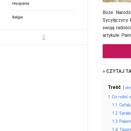
Hiszpania
Boże Narodze
Belgia
Sycylijczycy 
swoją radośc
artykule. Pam
»
CZYTAJ T
Treść
ukr
1
Co robić 
1.1
Cefal
1.2
Syrak
1.3
Paler
1.4
Taorm