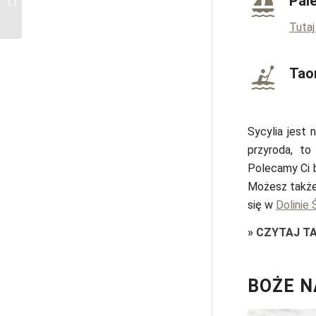
Pal
zakupoholiczki
Tuta
Tao
Sycylia jest
przyroda, to
Polecamy Ci b
Możesz takż
się w
Dolinie
»
CZYTAJ T
BOŻE N