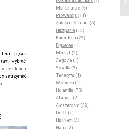
Dzielnica Łacińska
(3)
Montmartre
(5)
Prowansja
(11)
Zamki nad Loarą
(6)
Hiszpania
(35)
Barcelona
(23)
Figueres
(1)
Madryt
(2)
fera i piękna
Segovia
(1)
 tam wybrać.
Sewilla
(3)
hodzie słońca
.
Teneryfa
(1)
bo zatrzymać
Walencja
(1)
em
.
Holandia
(75)
Alkmaar
(2)
Amsterdam
(58)
Delft
(2)
E
Haarlem
(3)
Haga
(2)