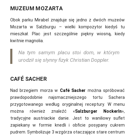
MUZEUM MOZARTA
Obok parku Mirabel znajduje się jedno z dwóch muzeów
Mozarta w Salzburgu – wielki kompozytor kiedyś tu
mieszkał. Plac jest szczególnie piękny wiosną, kiedy
kwitnie magnolia.
Na tym samym placu stoi dom, w którym
urodził się słynny fizyk Christian Doppler.
CAFÉ SACHER
Nad brzegiem morza w
Café Sacher
można spróbować
prawdopodobnie najsmaczniejszego tortu Sachera
przygotowanego według oryginalnej receptury.
W menu
można również znaleźć «
Salzburger Nockerln
»,
tradycyjne austriackie danie. Jest to waniliowy suflet
zapiekany w formie knedli i obficie posypany cukrem
pudrem. Symbolizuje 3 wzgórza otaczające stare centrum