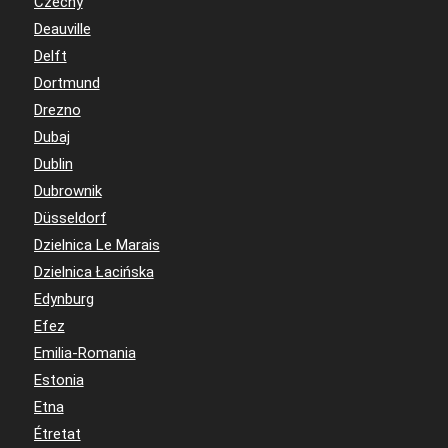
Czechy
Deauville
Delft
Dortmund
Drezno
Dubaj
Dublin
Dubrownik
Düsseldorf
Dzielnica Le Marais
Dzielnica Łacińska
Edynburg
Efez
Emilia-Romania
Estonia
Etna
Étretat