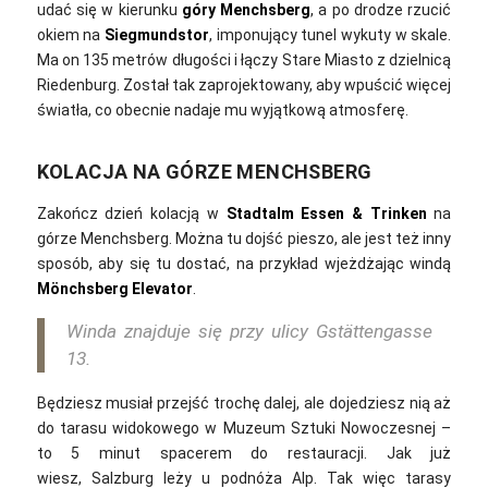
udać się w kierunku
góry Menchsberg
, a po drodze rzucić
okiem na
Siegmundstor
, imponujący tunel wykuty w skale.
Ma on 135 metrów długości i łączy Stare Miasto z dzielnicą
Riedenburg. Został tak zaprojektowany, aby wpuścić więcej
światła, co obecnie nadaje mu wyjątkową atmosferę.
KOLACJA NA GÓRZE MENCHSBERG
Zakończ dzień kolacją w
Stadtalm Essen & Trinken
na
górze Menchsberg. Można tu dojść pieszo, ale jest też inny
sposób, aby się tu dostać, na przykład wjeżdżając windą
Mönchsberg Elevator
.
Winda znajduje się przy ulicy Gstättengasse
13.
Będziesz musiał przejść trochę dalej, ale dojedziesz nią aż
do tarasu widokowego w Muzeum Sztuki Nowoczesnej –
to 5 minut spacerem do restauracji. Jak już
wiesz,
Salzburg leży u podnóża Alp. Tak więc tarasy