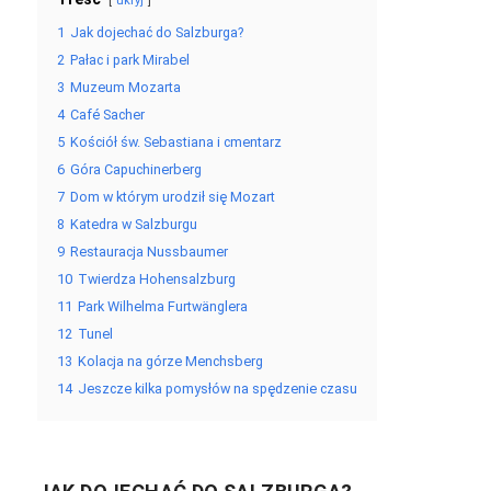
ukryj
1
Jak dojechać do Salzburga?
2
Pałac i park Mirabel
3
Muzeum Mozarta
4
Café Sacher
5
Kościół św. Sebastiana i cmentarz
6
Góra Capuchinerberg
7
Dom w którym urodził się Mozart
8
Katedra w Salzburgu
9
Restauracja Nussbaumer
10
Twierdza Hohensalzburg
11
Park Wilhelma Furtwänglera
12
Tunel
13
Kolacja na górze Menchsberg
14
Jeszcze kilka pomysłów na spędzenie czasu