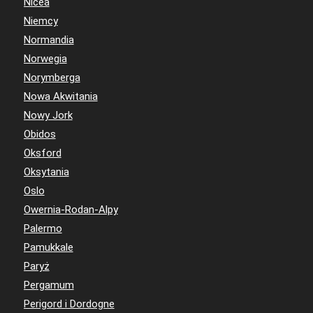
Nicea
Niemcy
Normandia
Norwegia
Norymberga
Nowa Akwitania
Nowy Jork
Obidos
Oksford
Oksytania
Oslo
Owernia-Rodan-Alpy
Palermo
Pamukkale
Paryż
Pergamum
Perigord i Dordogne