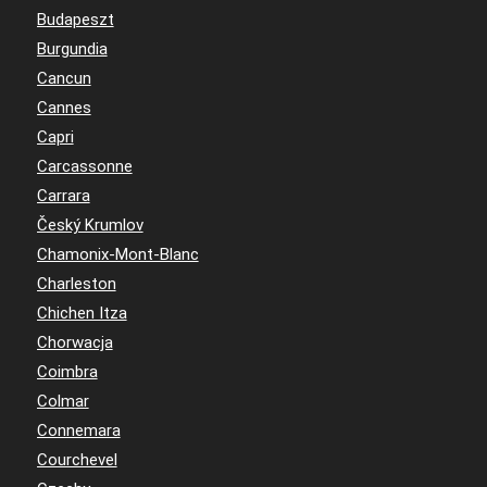
Budapeszt
Burgundia
Cancun
Cannes
Capri
Carcassonne
Carrara
Český Krumlov
Chamonix-Mont-Blanc
Charleston
Chichen Itza
Chorwacja
Coimbra
Colmar
Connemara
Courchevel