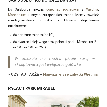
JAK DOJECHAĆ DO SALZBURGA?
Do Salzburga można
dojechać pociągiem
z
Wiednia
,
Monachium
i innych europejskich miast.
Mamy również
międzynarodowe lotnisko, z którego dojedziemy
autobusem:
do centrum miasta (nr 10),
do dworca kolejowego oraz pałacu i parku Mirabel (nr 2,
nr 180, nr 181, nr 260).
W obiekcie nie można płacić kartą –
akceptowana jest wyłącznie gotówka.
»
CZYTAJ TAKŻE
–
Najważniejsze zabytki Wiednia
PAŁAC I PARK MIRABEL