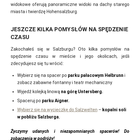
widokowe oferują panoramiczne widoki na dachy starego
miasta i twierdzę Hohensalzburg.
JESZCZE KILKA POMYSŁÓW NA SPĘDZENIE
CZASU
Zakochałeś się w Salzburgu? Oto kilka pomysłów na
spędzenie czasu w mieście i jego okolicach, jeśli
zdecydujesz się tu wrócić:
Wybierz się na spacer po
parku pałacowym Helbrunn
i
zobacz zabawne fontanny i teatr mechaniczny.
Wyjedź kolejką linową
na górę Untersberg.
Spaceruj po
parku Aigner.
Wybierz się na wycieczkę do Salzwelten
–
kopalni soli
w pobliżu Salzburga.
Życzymy udanych i niezapomnianych spacerów! Do
zobaczenia w podróży!