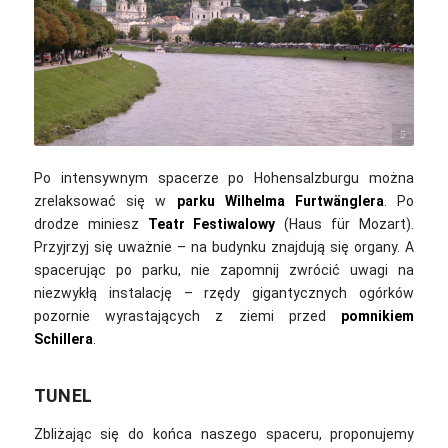
June O / Unsplash
Po intensywnym spacerze po Hohensalzburgu można
zrelaksować się w
parku Wilhelma Furtwänglera
. Po
drodze miniesz
Teatr Festiwalowy
(Haus für Mozart).
Przyjrzyj się uważnie – na budynku znajdują się organy. A
s
pacerując po parku, nie zapomnij zwrócić uwagi na
niezwykłą instalację – rzędy gigantycznych ogórków
pozornie wyrastających z ziemi przed
pomnikiem
Schillera
.
TUNEL
Zbliżając się do końca naszego spaceru, proponujemy