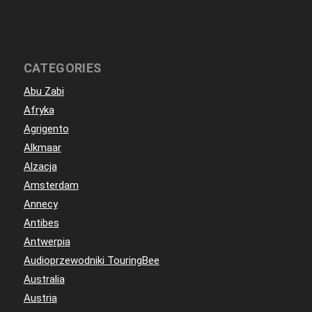
CATEGORIES
Abu Zabi
Afryka
Agrigento
Alkmaar
Alzacja
Amsterdam
Annecy
Antibes
Antwerpia
Audioprzewodniki TouringBee
Australia
Austria