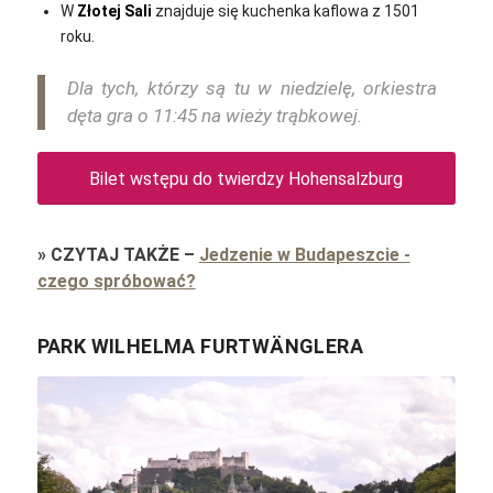
W
Złotej Sali
znajduje się kuchenka kaflowa z 1501
roku.
Dla tych, którzy są tu w niedzielę, orkiestra
dęta gra o 11:45 na wieży trąbkowej.
Bilet wstępu do twierdzy Hohensalzburg
»
CZYTAJ TAKŻE
–
Jedzenie w Budapeszcie -
czego spróbować?
PARK WILHELMA FURTWÄNGLERA