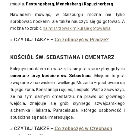
miasta:
Festungsberg
,
Menchsberg
i
Kapuzinerberg
.
Nawiasem mówiąc, w Salzburgu można nie tylko
spróbować nockerln, ale także nauczyć się go gotować. A
można to zrobić
na mistrzowskim kursie gotowania
.
»
CZYTAJ TAKŻE
–
Co zobaczyć w Pradze?
KOŚCIÓŁ ŚW. SEBASTIANA I CMENTARZ
Kolejnym punktem na naszej trasie jest starożytny, gotycki
cmentarz przy kościele św. Sebastiana
. Miejsce to jest
związane z nazwiskiem wielkiego Mozarta – pochowani są
tu jego żona, Konstancja i ojciec, Leopold.
Warto zauważyć,
że na tym samym cmentarzu, na prawo od głównego
wejścia, znajduje się grób słynnego szwajcarskiego
alchemika i lekarza, Paracelsusa, którego osobowość i
spuścizna są nadal interesujące.
»
CZYTAJ TAKŻE
–
Co zobaczyć w Czechach