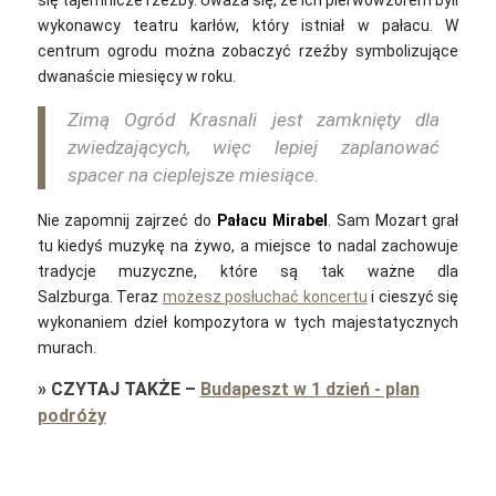
się tajemnicze rzeźby. Uważa się, że ich pierwowzorem byli
wykonawcy teatru karłów, który istniał w pałacu. W
centrum ogrodu można zobaczyć rzeźby symbolizujące
dwanaście miesięcy w roku.
Zimą Ogród Krasnali jest zamknięty dla
zwiedzających, więc lepiej zaplanować
spacer na cieplejsze miesiące.
Nie zapomnij zajrzeć do
Pałacu Mirabel
. Sam Mozart grał
tu kiedyś muzykę na żywo, a miejsce to nadal zachowuje
tradycje muzyczne, które są tak ważne dla
Salzburga.
Teraz
możesz posłuchać koncertu
i cieszyć się
wykonaniem dzieł kompozytora w tych majestatycznych
murach.
»
CZYTAJ TAKŻE
–
Budapeszt w 1 dzień - plan
podróży