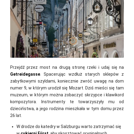
bogitw / pixabay
Przejdź przez most na drugą stronę rzeki i udaj się na
Getreidegasse
.
Spacerując wzdłuż starych sklepów z
zabytkowymi szyldami, koniecznie zwróć uwagę na dom
numer 9, w którym urodził się Mozart. Dziś mieści się tam
muzeum, w którym można zobaczyć skrzypce i klawikord
kompozytora. Instrumenty te towarzyszyły mu od
dzieciństwa, a jego rodzina mieszkała w tym domu przez
26 lat.
W drodze do katedry w Salzburgu warto zatrzymać się
w
cukierni Fürst
, aby skosztować oryginalnych