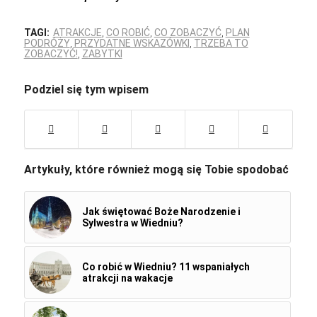
TAGI:
ATRAKCJE
,
CO ROBIĆ
,
CO ZOBACZYĆ
,
PLAN
PODRÓŻY
,
PRZYDATNE WSKAZÓWKI
,
TRZEBA TO
ZOBACZYĆ!
,
ZABYTKI
Podziel się tym wpisem
Artykuły, które również mogą się Tobie spodobać
Jak świętować Boże Narodzenie i
Sylwestra w Wiedniu?
Co robić w Wiedniu? 11 wspaniałych
atrakcji na wakacje