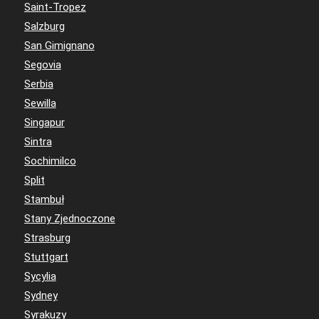
Saint-Tropez
Salzburg
San Gimignano
Segovia
Serbia
Sewilla
Singapur
Sintra
Sochimilco
Split
Stambuł
Stany Zjednoczone
Strasburg
Stuttgart
Sycylia
Sydney
Syrakuzy