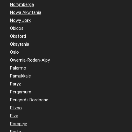
Norymberga
Nowa Akwitania
Nowy Jork
Obidos
Oksford
Oksytania
Oslo
Owernia-Rodan-Alpy
Palermo
Pamukkale
Paryż
Pergamum
Perigord i Dordogne
Pilzno
Piza
Pompeje
Porto