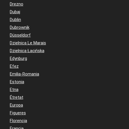
Drezno
Dubaj
Dublin
Dubrownik
Düsseldorf
Dzielnica Le Marais
Dzielnica Łacińska
Edynburg
Efez
Emilia-Romania
Estonia
Etna
Étretat
Europa
Figueres
Florencja
Francja