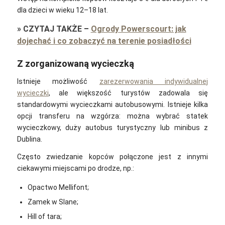
dla dzieci w wieku 12–18 lat.
»
CZYTAJ TAKŻE
–
Ogrody Powerscourt: jak
dojechać i co zobaczyć na terenie posiadłości
Z zorganizowaną wycieczką
Istnieje możliwość
zarezerwowania indywidualnej
wycieczki
, ale większość turystów zadowala się
standardowymi wycieczkami autobusowymi. Istnieje kilka
opcji transferu na wzgórza: można wybrać statek
wycieczkowy, duży autobus turystyczny lub minibus z
Dublina.
Często zwiedzanie kopców połączone jest z innymi
ciekawymi miejscami po drodze, np.:
Opactwo Mellifont;
Zamek w Slane;
Hill of tara;