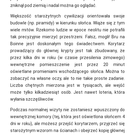
zniknął pod ziemią i nadal można go oglądać.
Większość starożytnych cywilizacji orientowała swoje
budowle (np. piramidy) w kierunku słońca. Wiąże się z tym
wiele mitów. Rzekomo ludzie w epoce neolitu nie potrafili
tak precyzyjnie mierzyć przestrzeni. Fałsz, mogli! Bru na
Boinne jest doskonałym tego świadectwem. Korytarz
prowadzący do głównej krypty jest tak zbudowany, że
przez kilka dni w roku (w czasie przesilenia zimowego)
wewnętrzne pomieszczenie jest przez 20 minut
oświetlane promieniami wschodzącego słońca. Można to
zobaczyć na własne oczy, ale to nie takie proste zadanie.
Liczba chętnych mierzona jest w tysiącach, ale wejść
może tylko kilkadziesiąt osób. Jest nawet loteria, która
wyłania szczęśliwców.
Podczas normalnej wizyty nie zostaniesz wpuszczony do
wewnętrznej komory (tej, która jest oświetlona słońcem 4
dni w roku), ale możesz przejść korytarzem, przyjrzeć się
starożytnym wzorom na ścianach i obejrzeć kopię głównej