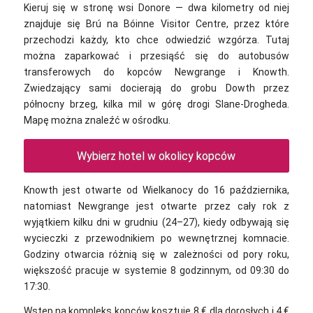
Kieruj się w stronę wsi Donore — dwa kilometry od niej
znajduje się Brú na Bóinne Visitor Centre, przez które
przechodzi każdy, kto chce odwiedzić wzgórza. Tutaj
można zaparkować i przesiąść się do autobusów
transferowych do kopców Newgrange i Knowth.
Zwiedzający sami docierają do grobu Dowth przez
północny brzeg, kilka mil w górę drogi Slane-Drogheda.
Mapę można znaleźć w ośrodku.
Wybierz hotel w okolicy kopców
Knowth jest otwarte od Wielkanocy do 16 października,
natomiast Newgrange jest otwarte przez cały rok z
wyjątkiem kilku dni w grudniu (24–27), kiedy odbywają się
wycieczki z przewodnikiem po wewnętrznej komnacie.
Godziny otwarcia różnią się w zależności od pory roku,
większość pracuje w systemie 8 godzinnym, od 09:30 do
17:30.
Wstęp na kompleks kopców kosztuje 8 € dla dorosłych i 4 €