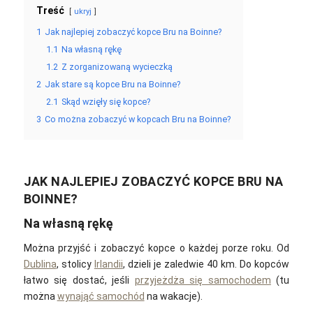
Treść
ukryj
1
Jak najlepiej zobaczyć kopce Bru na Boinne?
1.1
Na własną rękę
1.2
Z zorganizowaną wycieczką
2
Jak stare są kopce Bru na Boinne?
2.1
Skąd wzięły się kopce?
3
Co można zobaczyć w kopcach Bru na Boinne?
JAK NAJLEPIEJ ZOBACZYĆ KOPCE BRU NA
BOINNE?
Na własną rękę
Można przyjść i zobaczyć kopce o każdej porze roku. Od
Dublina
, stolicy
Irlandii
, dzieli je zaledwie 40 km. Do kopców
łatwo się dostać, jeśli
przyjeżdża się samochodem
(tu
można
wynająć samochód
na wakacje).