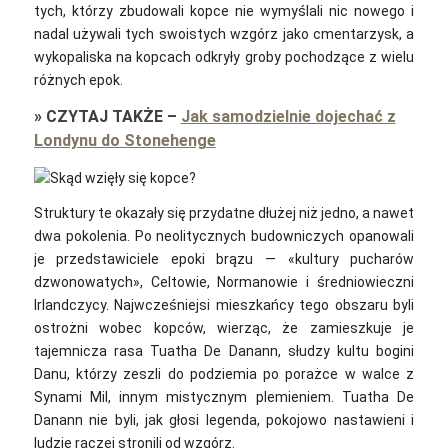
tych, którzy zbudowali kopce nie wymyślali nic nowego i
nadal używali tych swoistych wzgórz jako cmentarzysk, a
wykopaliska na kopcach odkryły groby pochodzące z wielu
różnych epok.
»
CZYTAJ TAKŻE
–
Jak samodzielnie dojechać z
Londynu do Stonehenge
Struktury te okazały się przydatne dłużej niż jedno, a nawet
dwa pokolenia. Po neolitycznych budowniczych opanowali
je przedstawiciele epoki brązu — «kultury pucharów
dzwonowatych», Celtowie, Normanowie i średniowieczni
Irlandczycy. Najwcześniejsi mieszkańcy tego obszaru byli
ostrożni wobec kopców, wierząc, że zamieszkuje je
tajemnicza rasa Tuatha De Danann, słudzy kultu bogini
Danu, którzy zeszli do podziemia po porażce w walce z
Synami Mil, innym mistycznym plemieniem. Tuatha De
Danann nie byli, jak głosi legenda, pokojowo nastawieni i
ludzie raczej stronili od wzgórz.