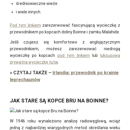
średniowieczne wieże
i wiele innych.
Pod tym linkiem
zarezerwować fascynującą wycieczkę z
przewodnikiem po kopcach doliny Boinne i zamku Malahide.
Jeśli czujesz się komfortowo z anglojęzycznym
przewodnikiem, możesz zarezerwować niedrogą
wycieczkę po kopcach
pod tym linkiem
lub
luksusową
prywatną wycieczkę tutaj
.
»
CZYTAJ TAKŻE
–
Irlandia: przewodnik po krainie
leprechaunów
JAK STARE SĄ KOPCE BRU NA BOINNE?
W 1946 roku wynaleziono analizę radiowęglową, wciąż
jedną z najbardziej wiarygodnych metod określania wieku