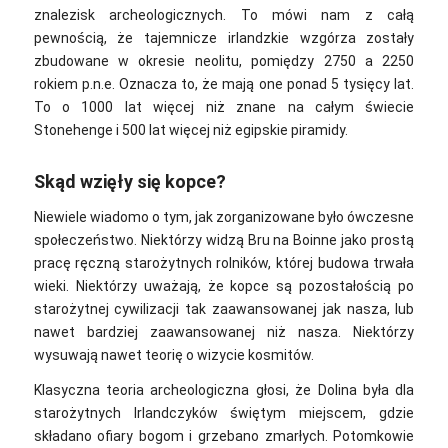
znalezisk archeologicznych. To mówi nam z całą
pewnością, że tajemnicze irlandzkie wzgórza zostały
zbudowane w okresie neolitu, pomiędzy 2750 a 2250
rokiem p.n.e. Oznacza to, że mają one ponad 5 tysięcy lat.
To o 1000 lat więcej niż znane na całym świecie
Stonehenge i 500 lat więcej niż egipskie piramidy.
Skąd wzięły się kopce?
Niewiele wiadomo o tym, jak zorganizowane było ówczesne
społeczeństwo. Niektórzy widzą Bru na Boinne jako prostą
pracę ręczną starożytnych rolników, której budowa trwała
wieki. Niektórzy uważają, że kopce są pozostałością po
starożytnej cywilizacji tak zaawansowanej jak nasza, lub
nawet bardziej zaawansowanej niż nasza. Niektórzy
wysuwają nawet teorię o wizycie kosmitów.
Klasyczna teoria archeologiczna głosi, że Dolina była dla
starożytnych Irlandczyków świętym miejscem, gdzie
składano ofiary bogom i grzebano zmarłych. Potomkowie