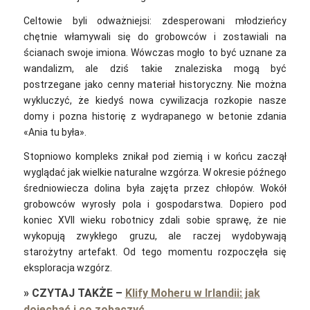
Celtowie byli odważniejsi: zdesperowani młodzieńcy
chętnie włamywali się do grobowców i zostawiali na
ścianach swoje imiona. Wówczas mogło to być uznane za
wandalizm, ale dziś takie znaleziska mogą być
postrzegane jako cenny materiał historyczny. Nie można
wykluczyć, że kiedyś nowa cywilizacja rozkopie nasze
domy i pozna historię z wydrapanego w betonie zdania
«Ania tu była».
Stopniowo kompleks znikał pod ziemią i w końcu zaczął
wyglądać jak wielkie naturalne wzgórza. W okresie późnego
średniowiecza dolina była zajęta przez chłopów. Wokół
grobowców wyrosły pola i gospodarstwa. Dopiero pod
koniec XVII wieku robotnicy zdali sobie sprawę, że nie
wykopują zwykłego gruzu, ale raczej wydobywają
starożytny artefakt. Od tego momentu rozpoczęła się
eksploracja wzgórz.
»
CZYTAJ TAKŻE
–
Klify Moheru w Irlandii: jak
dojechać i co zobaczyć