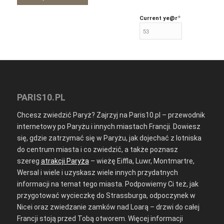
*
Current ye
@r
PARIS10.PL
Chcesz zwiedzić Paryż? Zajrzyj na Paris10.pl – przewodnik
internetowy po Paryżu i innych miastach Francji. Dowiesz
się, gdzie zatrzymać się w Paryżu, jak dojechać z lotniska
do centrum miasta i co zwiedzić, a także poznasz
szereg
atrakcji Paryża
– wieżę Eiffla, Luwr, Montmartre,
Wersal i wiele i uzyskasz wiele innych przydatnych
informacji na temat tego miasta. Podpowiemy Ci też, jak
przygotować wycieczkę do Strassburga, odpoczynek w
Nicei oraz zwiedzanie zamków nad Loarą – drzwi do całej
Francji stoją przed Tobą otworem. Więcej informacji