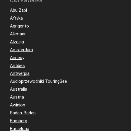
CATEGORIES
Abu Zabi
Afryka
Agrigento
Alkmaar
Alzacja
Amsterdam
Annecy
Antibes
Antwerpia
Audioprzewodniki TouringBee
Australia
Austria
Awinion
Baden-Baden
Bamberg
Barcelona