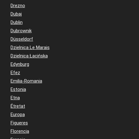
Drezno
Dubaj
Dublin
Dubrownik
Düsseldorf
Dzielnica Le Marais
Dzielnica Łacińska
Edynburg
Efez
Emilia-Romania
Estonia
Etna
Étretat
Europa
Figueres
Florencja