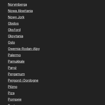
Norymberga
Nowa Akwitania
Nowy Jork
Obidos
Oksford
Oksytania
Oslo
Owernia-Rodan-Alpy
Palermo
Pamukkale
Paryż
Pergamum
Perigord i Dordogne
Pilzno
Piza
Pompeje