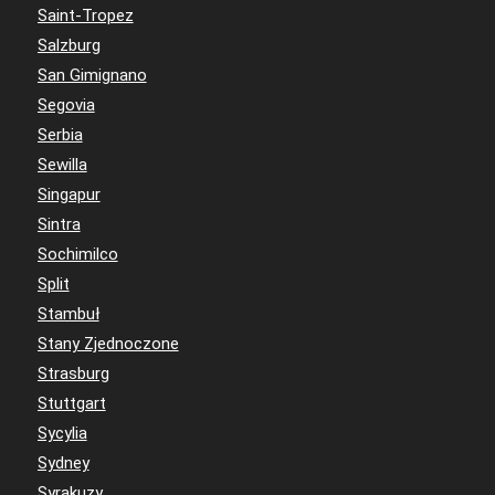
Saint-Tropez
Salzburg
San Gimignano
Segovia
Serbia
Sewilla
Singapur
Sintra
Sochimilco
Split
Stambuł
Stany Zjednoczone
Strasburg
Stuttgart
Sycylia
Sydney
Syrakuzy