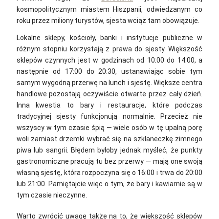
kosmopolitycznym miastem Hiszpanii, odwiedzanym co
roku przez miliony turystów, sjesta wciąż tam obowiązuje.
Lokalne sklepy, kościoły, banki i instytucje publiczne w
różnym stopniu korzystają z prawa do sjesty. Większość
sklepów czynnych jest w godzinach od 10:00 do 14:00, a
następnie od 17:00 do 20:30, ustanawiając sobie tym
samym wygodną przerwę na lunch i sjestę. Większe centra
handlowe pozostają oczywiście otwarte przez cały dzień.
Inna kwestia to bary i restauracje, które podczas
tradycyjnej sjesty funkcjonują normalnie. Przecież nie
wszyscy w tym czasie śpią — wiele osób w tę upalną porę
woli zamiast drzemki wybrać się na szklaneczkę zimnego
piwa lub sangrii. Błędem byłoby jednak myśleć, że punkty
gastronomiczne pracują tu bez przerwy — mają one swoją
własną sjestę, która rozpoczyna się o 16:00 i trwa do 20:00
lub 21:00. Pamiętajcie więc o tym, że bary i kawiarnie są w
tym czasie nieczynne.
Warto zwrócić uwagę także na to, że większość sklepów