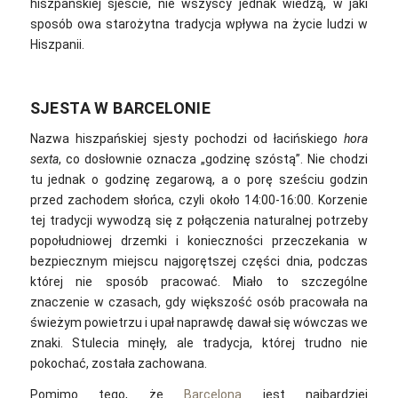
hiszpańskiej sjeście, nie wszyscy jednak wiedzą, w jaki
sposób owa starożytna tradycja wpływa na życie ludzi w
Hiszpanii.
SJESTA W BARCELONIE
Nazwa hiszpańskiej sjesty pochodzi od łacińskiego
hora
sexta
, co dosłownie oznacza „godzinę szóstą”. Nie chodzi
tu jednak o godzinę zegarową, a o porę sześciu godzin
przed zachodem słońca, czyli około 14:00-16:00. Korzenie
tej tradycji wywodzą się z połączenia naturalnej potrzeby
popołudniowej drzemki i konieczności przeczekania w
bezpiecznym miejscu najgorętszej części dnia, podczas
której nie sposób pracować. Miało to szczególne
znaczenie w czasach, gdy większość osób pracowała na
świeżym powietrzu i upał naprawdę dawał się wówczas we
znaki. Stulecia minęły, ale tradycja, której trudno nie
pokochać, została zachowana.
Pomimo tego, że
Barcelona
jest najbardziej