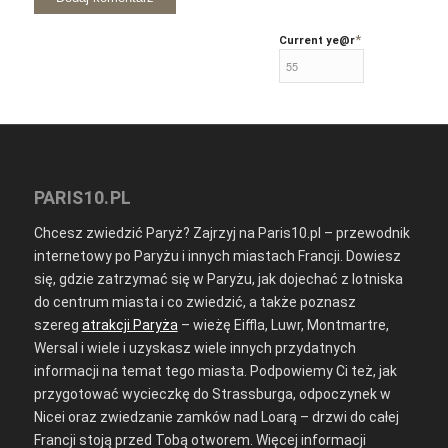
*
Current ye
@r
PARIS10.PL
Chcesz zwiedzić Paryż? Zajrzyj na Paris10.pl – przewodnik
internetowy po Paryżu i innych miastach Francji. Dowiesz
się, gdzie zatrzymać się w Paryżu, jak dojechać z lotniska
do centrum miasta i co zwiedzić, a także poznasz
szereg
atrakcji Paryża
– wieżę Eiffla, Luwr, Montmartre,
Wersal i wiele i uzyskasz wiele innych przydatnych
informacji na temat tego miasta. Podpowiemy Ci też, jak
przygotować wycieczkę do Strassburga, odpoczynek w
Nicei oraz zwiedzanie zamków nad Loarą – drzwi do całej
Francji stoją przed Tobą otworem. Więcej informacji