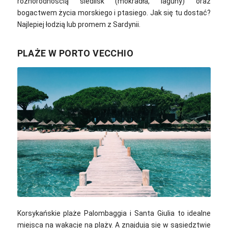
różnorodnością siedlisk (mokradła, laguny) oraz
bogactwem życia morskiego i ptasiego.
Jak się tu dostać?
Najlepiej łodzią lub promem z Sardynii.
PLAŻE W PORTO VECCHIO
João Marcelo Martins / Unsplash
Korsykańskie plaże Palombaggia i Santa Giulia to idealne
miejsca na wakacje na plaży. A znajdują się w sąsiedztwie