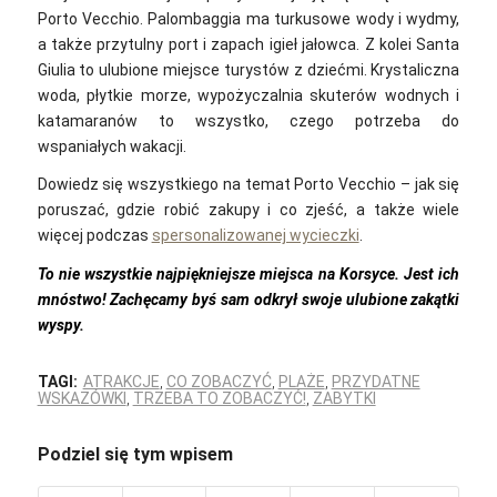
Porto Vecchio. Palombaggia ma turkusowe wody i wydmy,
a także przytulny port i zapach igieł jałowca. Z kolei Santa
Giulia to ulubione miejsce turystów z dziećmi. Krystaliczna
woda, płytkie morze, wypożyczalnia skuterów wodnych i
katamaranów to wszystko, czego potrzeba do
wspaniałych wakacji.
Dowiedz się wszystkiego na temat Porto Vecchio – jak się
poruszać, gdzie robić zakupy i co zjeść, a także wiele
więcej podczas
spersonalizowanej wycieczki
.
To nie wszystkie najpiękniejsze miejsca na Korsyce. Jest ich
mnóstwo! Zachęcamy byś sam odkrył swoje ulubione zakątki
wyspy.
TAGI:
ATRAKCJE
,
CO ZOBACZYĆ
,
PLAŻE
,
PRZYDATNE
WSKAZÓWKI
,
TRZEBA TO ZOBACZYĆ!
,
ZABYTKI
Podziel się tym wpisem