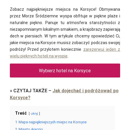
Zobacz najpiękniejsze miejsca na Korsyce! Obmywana
przez Morze Śródziemne wyspa obfituje w piękne plaże i
naturalne piękno. Panuje tu atmosfera starożytności z
niezapomnianym lokalnym smakiem, a krajobrazy zapierają
dech w piersiach. W tym artykule chcemy opowiedzieć Ci,
jakie miejsca na Korsyce musisz zobaczyć podczas swojej
podróży! Przed przylotem koniecznie
zarezerwuj jeden z
wielu pięknych hoteli na wyspie
.
Wybierz hotel na Korsyce
»
CZYTAJ TAKŻE
–
Jak dojechać i podróżować po
Korsyce?
Treść
ukryj
1
Mapa najpiękniejszych miejsc na Korsyce
2
Miasto Ajaccio