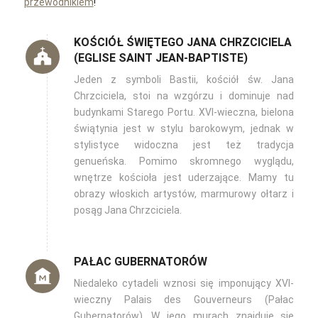
przewodnikiem
!
KOŚCIÓŁ ŚWIĘTEGO JANA CHRZCICIELA
(EGLISE SAINT JEAN-BAPTISTE)
Jeden z symboli Bastii, kościół św. Jana
Chrzciciela, stoi na wzgórzu i dominuje nad
budynkami Starego Portu. XVI-wieczna, bielona
świątynia jest w stylu barokowym, jednak w
stylistyce widoczna jest też tradycja
genueńska. Pomimo skromnego wyglądu,
wnętrze kościoła jest uderzające. Mamy tu
obrazy włoskich artystów, marmurowy ołtarz i
posąg Jana Chrzciciela.
PAŁAC GUBERNATORÓW
Niedaleko cytadeli wznosi się imponujący XVI-
wieczny Palais des Gouverneurs (Pałac
Gubernatorów). W jego murach znajduje się