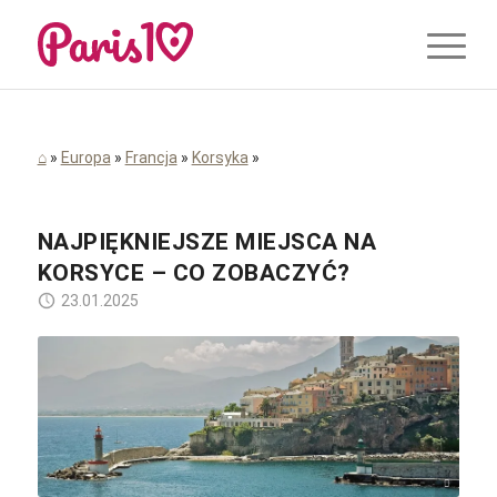
⌂
»
Europa
»
Francja
»
Korsyka
»
NAJPIĘKNIEJSZE MIEJSCA NA
KORSYCE – CO ZOBACZYĆ?
23.01.2025
pixaguck / pixabay