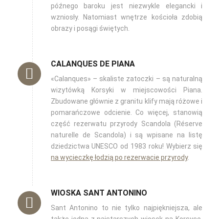
późnego baroku jest niezwykle elegancki i
wzniosły. Natomiast wnętrze kościoła zdobią
obrazy i posągi świętych.
CALANQUES DE PIANA
«Calanques»‎ – skaliste zatoczki – są naturalną
wizytówką Korsyki w miejscowości Piana.
Zbudowane głównie z granitu klify mają różowe i
pomarańczowe odcienie. Co więcej, stanowią
część rezerwatu przyrody Scandola (Réserve
naturelle de Scandola) i są wpisane na listę
dziedzictwa UNESCO od 1983 roku! Wybierz się
na wycieczkę łodzią po rezerwacie przyrody
.
WIOSKA SANT ANTONINO
Sant Antonino to nie tylko najpiękniejsza, ale
także jedna z najstarszych wiosek na Korsyce.