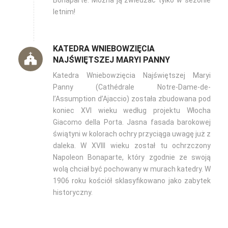
Bonaparte. Można ją zwiedzać tylko w sezonie
letnim!
KATEDRA WNIEBOWZIĘCIA
NAJŚWIĘTSZEJ MARYI PANNY
Katedra Wniebowzięcia Najświętszej Maryi
Panny (Cathédrale Notre-Dame-de-
l’Assumption d’Ajaccio) została zbudowana pod
koniec XVI wieku według projektu Włocha
Giacomo della Porta. Jasna fasada barokowej
świątyni w kolorach ochry przyciąga uwagę już z
daleka. W XVIII wieku został tu ochrzczony
Napoleon Bonaparte, który zgodnie ze swoją
wolą chciał być pochowany w murach katedry. W
1906 roku kościół sklasyfikowano jako zabytek
historyczny.