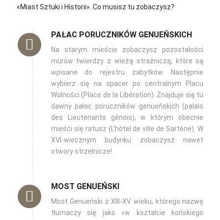
«Miast Sztuki i Historii»‎. Co musisz tu zobaczysz?
PAŁAC PORUCZNIKÓW GENUEŃSKICH
Na starym mieście zobaczysz pozostałości
murów twierdzy z wieżą strażniczą, które są
wpisane do rejestru zabytków. Następnie
wybierz się na spacer po centralnym Placu
Wolności (Place de la Libération). Znajduje się tu
dawny pałac poruczników genueńskich (palais
des Lieutenants génois), w którym obecnie
mieści się ratusz (L’hôtel de ville de Sartène). W
XVI-wiecznym budynku zobaczysz nawet
otwory strzelnicze!
MOST GENUEŃSKI
Most Genueński z XIII-XV wieku, którego nazwę
tłumaczy się jako «w kształcie końskiego