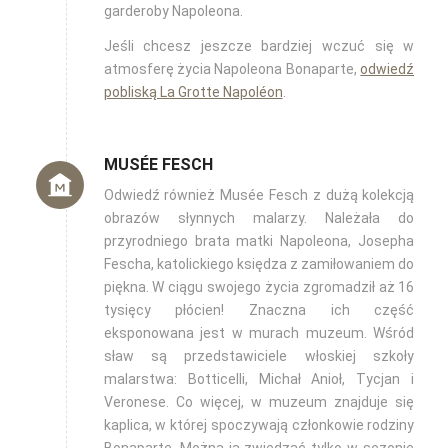
garderoby Napoleona.
Jeśli chcesz jeszcze bardziej wczuć się w
atmosferę życia Napoleona Bonaparte,
odwiedź
pobliską La Grotte Napoléon
.
MUSÉE FESCH
Odwiedź również Musée Fesch z dużą kolekcją
obrazów słynnych malarzy. Należała do
p
rzyrodniego brata matki Napoleona, Josepha
Fescha, katolickiego księdza z zamiłowaniem do
piękna. W ciągu swojego życia zgromadził aż 16
tysięcy płócien!
Znaczna ich część
eksponowana jest w murach muzeum. Wśród
sław są przedstawiciele włoskiej szkoły
malarstwa: Botticelli, Michał Anioł, Tycjan i
Veronese. Co więcej, w muzeum znajduje się
kaplica, w której spoczywają członkowie rodziny