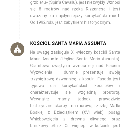
grzbietu»‎ (Spin’a Cavallu), jest niezwykły. Wznosi
się 8 metrów nad rzeką Rizzanese i jest
uważany za najsłynniejszy korsykański most.
Od 1992 roku jest zabytkiem historycznym.
KOŚCIÓŁ SANTA MARIA ASSUNTA
Na uwagę zasługuje XII-wieczny kościół Santa
Maria Assunta (l’église Santa Maria Assunta).
Granitowa świątynia wznosi się nad Placem
Wyzwolenia i dumnie prezentuje swoją
trzypiętrową dzwonnicę z kopułą. Fasada jest
typowa dla korsykańskich kościołów i
charakteryzuje się względną prostotą.
Wewnątrz mamy jednak prawdziwie
historyczne skarby: marmurową rzeźbę Matki
Boskiej z Dzieciątkiem (XVI wiek), posąg
Wniebowzięcia z drewna oliwnego oraz
barokowy ołtarz. Co więcej, w kościele jest