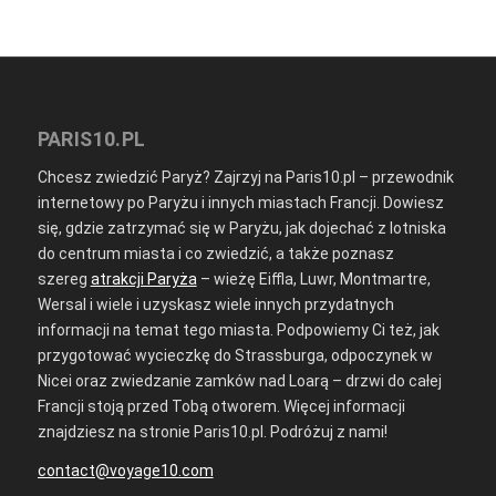
PARIS10.PL
Chcesz zwiedzić Paryż? Zajrzyj na Paris10.pl – przewodnik
internetowy po Paryżu i innych miastach Francji. Dowiesz
się, gdzie zatrzymać się w Paryżu, jak dojechać z lotniska
do centrum miasta i co zwiedzić, a także poznasz
szereg
atrakcji Paryża
– wieżę Eiffla, Luwr, Montmartre,
Wersal i wiele i uzyskasz wiele innych przydatnych
informacji na temat tego miasta. Podpowiemy Ci też, jak
przygotować wycieczkę do Strassburga, odpoczynek w
Nicei oraz zwiedzanie zamków nad Loarą – drzwi do całej
Francji stoją przed Tobą otworem. Więcej informacji
znajdziesz na stronie Paris10.pl. Podróżuj z nami!
contact@voyage10.com