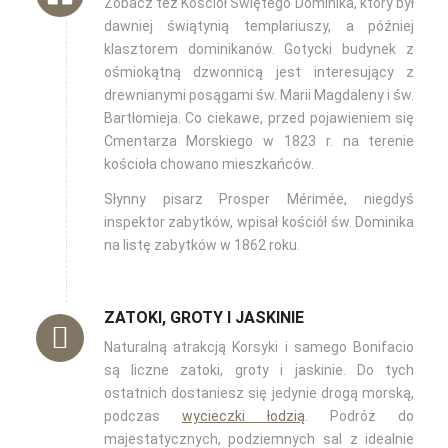
Zobacz też Kościół Świętego Dominika, który był
dawniej świątynią templariuszy, a później
klasztorem dominikanów. Gotycki budynek z
ośmiokątną dzwonnicą jest interesujący z
drewnianymi posągami św. Marii Magdaleny i św.
Bartłomieja. Co ciekawe, przed pojawieniem się
Cmentarza Morskiego w 1823 r. na terenie
kościoła chowano mieszkańców.
Słynny pisarz Prosper Mérimée, niegdyś
inspektor zabytków, wpisał kościół św. Dominika
na listę zabytków w 1862 roku.
ZATOKI, GROTY I JASKINIE
Naturalną atrakcją Korsyki i samego Bonifacio
są liczne zatoki, groty i jaskinie. Do tych
ostatnich dostaniesz się jedynie drogą morską,
podczas
wycieczki łodzią
. Podróż do
majestatycznych, podziemnych sal z idealnie