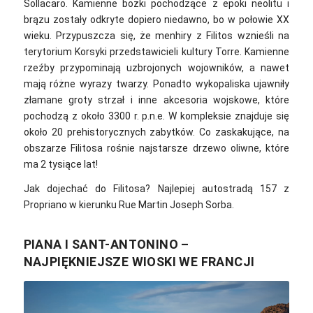
Sollacaro. Kamienne bożki pochodzące z epoki neolitu i
brązu zostały odkryte dopiero niedawno, bo w połowie XX
wieku. Przypuszcza się, że menhiry z Filitos wznieśli na
terytorium Korsyki przedstawicieli kultury Torre. Kamienne
rzeźby przypominają uzbrojonych wojowników, a nawet
mają różne wyrazy twarzy.
Ponadto wykopaliska ujawniły
złamane groty strzał i inne akcesoria wojskowe, które
pochodzą z około 3300 r. p.n.e. W kompleksie znajduje się
około 20 prehistorycznych zabytków. Co zaskakujące, na
obszarze Filitosa rośnie najstarsze drzewo oliwne, które
ma 2 tysiące lat!
Jak dojechać do Filitosa? Najlepiej autostradą 157 z
Propriano w kierunku Rue Martin Joseph Sorba.
PIANA I SANT-ANTONINO –
NAJPIĘKNIEJSZE WIOSKI WE FRANCJI