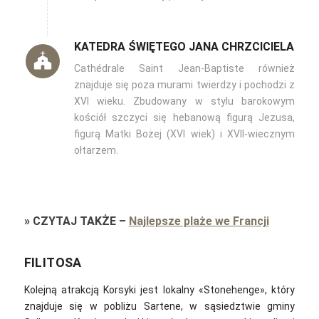
KATEDRA ŚWIĘTEGO JANA CHRZCICIELA
Cathédrale Saint Jean-Baptiste również
znajduje się poza murami twierdzy i pochodzi z
XVI wieku. Zbudowany w stylu barokowym
kościół szczyci się hebanową figurą Jezusa,
figurą Matki Bożej (XVI wiek) i XVII-wiecznym
ołtarzem.
»
CZYTAJ TAKŻE
–
Najlepsze plaże we Francji
FILITOSA
Kolejną atrakcją Korsyki jest lokalny «Stonehenge», który
znajduje się w pobliżu Sartene, w sąsiedztwie gminy