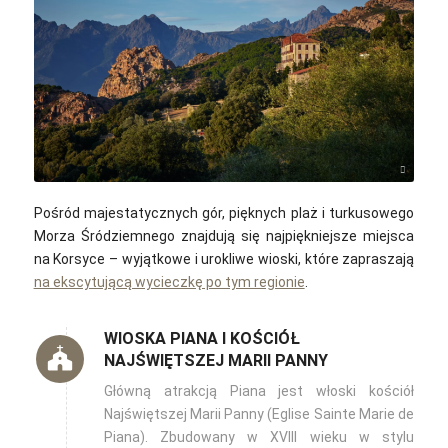
Vidar Nordli-Mathisen / Unsplash
Pośród majestatycznych gór, pięknych plaż i turkusowego
Morza Śródziemnego znajdują się najpiękniejsze miejsca
na Korsyce –
wyjątkowe i urokliwe wioski, które zapraszają
na ekscytującą wycieczkę po tym regionie
.
WIOSKA PIANA I KOŚCIÓŁ
NAJŚWIĘTSZEJ MARII PANNY
Główną atrakcją Piana jest włoski kościół
Najświętszej Marii Panny (Eglise Sainte Marie de
Piana). Zbudowany w XVIII wieku w stylu