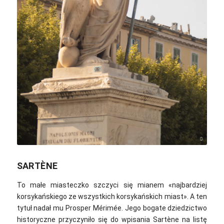
Clement Duf / Unsplash
SARTÈNE
To małe miasteczko szczyci się mianem «najbardziej
korsykańskiego ze wszystkich korsykańskich miast»‎. A ten
tytuł nadał mu Prosper Mérimée. Jego bogate dziedzictwo
historyczne przyczyniło się do wpisania Sartène na listę