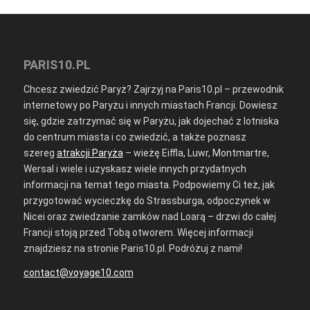
PARIS10.PL
Chcesz zwiedzić Paryż? Zajrzyj na Paris10.pl – przewodnik
internetowy po Paryżu i innych miastach Francji. Dowiesz
się, gdzie zatrzymać się w Paryżu, jak dojechać z lotniska
do centrum miasta i co zwiedzić, a także poznasz
szereg
atrakcji Paryża
– wieżę Eiffla, Luwr, Montmartre,
Wersal i wiele i uzyskasz wiele innych przydatnych
informacji na temat tego miasta. Podpowiemy Ci też, jak
przygotować wycieczkę do Strassburga, odpoczynek w
Nicei oraz zwiedzanie zamków nad Loarą – drzwi do całej
Francji stoją przed Tobą otworem. Więcej informacji
znajdziesz na stronie Paris10.pl. Podróżuj z nami!
contact@voyage10.com