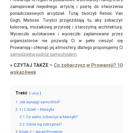
zainspirował niejednego artystę i poetę do stworzenia
ponadczasowych arcydzieł. Tutaj tworzyli Renoir, Van
Gogh, Matisse. Turyści przyjeżdżają tu, aby zobaczyć
kolorową, mozaikową przyrodę i starożytną architekturę.
Wycieczki autokarowe i wycieczki zaplanowane przez
organizatorów nie pozwolą Ci w pełni cieszyć się
Prowansją i chłonąć jej atmosfery, dlatego proponujemy Ci
samodzielną podróż samochodem
.
»
CZYTAJ TAKŻE
–
Co zobaczysz w Prowansji? 10
wskazówek
Treść
ukryj
1
Jak wynająć samochód?
2
1 i 2 dzień – Marsylia
2.1
Co warto zobaczyć w Marsylii?
2.2
Gdzie się zatrzymać?
3
Dzień 3 – Aix-en-Provence