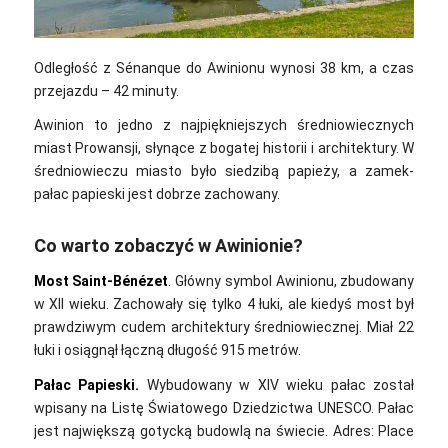
Odległość z Sénanque do Awinionu wynosi 38 km, a czas
przejazdu – 42 minuty.
Awinion to jedno z najpiękniejszych średniowiecznych
miast Prowansji, słynące z bogatej historii i architektury. W
średniowieczu miasto było siedzibą papieży, a zamek-
pałac papieski jest dobrze zachowany.
Co warto zobaczyć w Awinionie?
Most Saint-Bénézet
. Główny symbol Awinionu, zbudowany
w XII wieku. Zachowały się tylko 4 łuki, ale kiedyś most był
prawdziwym cudem architektury średniowiecznej. Miał 22
łuki i osiągnął łączną długość 915 metrów.
Pałac Papieski.
Wybudowany w XIV wieku pałac został
wpisany na Listę Światowego Dziedzictwa UNESCO. Pałac
jest największą gotycką budowlą na świecie. Adres: Place