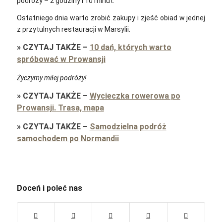
podróży – 2 godziny i 10 minut.
Ostatniego dnia warto zrobić zakupy i zjeść obiad w jednej
z przytulnych restauracji w Marsylii.
»
CZYTAJ TAKŻE
–
10 dań, których warto
spróbować w Prowansji
Życzymy miłej podróży!
»
CZYTAJ TAKŻE
–
Wycieczka rowerowa po
Prowansji. Trasa, mapa
»
CZYTAJ TAKŻE
–
Samodzielna podróż
samochodem po Normandii
Doceń i poleć nas