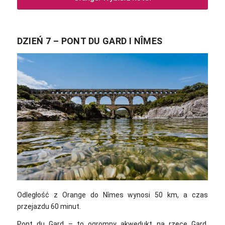
DZIEŃ 7 – PONT DU GARD I NÎMES
Odległość z Orange do Nîmes wynosi 50 km, a czas
przejazdu 60 minut.
Pont du Gard – to ogromny akwedukt na rzece Gard,