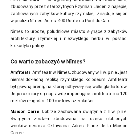
zbudowany przez starożytnych Rzymian. Jeden z najlepiej
zachowanych zabytków kultury rzymskiej. Znajduje się on
w pobliżu Nîmes. Adres: 400 Route du Pont du Gard.
Nîmes to urocze, południowe miasto słynące z zabytków
architektury rzymskiej i niezwykłego herbu w postaci
krokodyla i palmy.
Co warto zobaczyć w Nîmes?
Amfiteatr
. Amfiteatr w Nîmes, zbudowany w II w. p.n.e., jest
niemal dokładną repliką rzymskiego Koloseum. Amfiteatr
był główną areną, na której odbywały się walki gladiatorów.
Jego rozmiary są naprawdę imponujące: amfiteatr ma 120
metrów długości i 100 metrów szerokości.
Maison Carré
. Dobrze zachowana świątynia z II w. p.n.e.
Świątynia została zbudowana na cześć ulubionych
wnuków cesarza Oktawiana. Adres: Place de la Maison
Carrée.