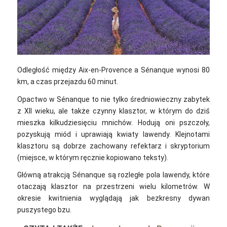
Odległość między Aix-en-Provence a Sénanque wynosi 80
km, a czas przejazdu 60 minut.
Opactwo w Sénanque to nie tylko średniowieczny zabytek
z XII wieku, ale także czynny klasztor, w którym do dziś
mieszka kilkudziesięciu mnichów. Hodują oni pszczoły,
pozyskują miód i uprawiają kwiaty lawendy. Klejnotami
klasztoru są dobrze zachowany refektarz i skryptorium
(miejsce, w którym ręcznie kopiowano teksty).
Główną atrakcją Sénanque są rozległe pola lawendy, które
otaczają klasztor na przestrzeni wielu kilometrów. W
okresie kwitnienia wyglądają jak bezkresny dywan
puszystego bzu.