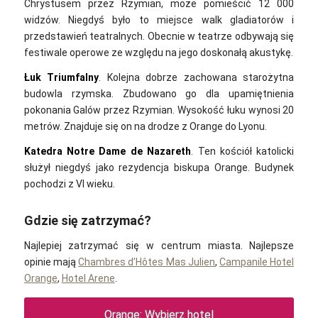
Chrystusem przez Rzymian, może pomieścić 12 000
widzów. Niegdyś było to miejsce walk gladiatorów i
przedstawień teatralnych. Obecnie w teatrze odbywają się
festiwale operowe ze względu na jego doskonałą akustykę.
Łuk Triumfalny
. Kolejna dobrze zachowana starożytna
budowla rzymska. Zbudowano go dla upamiętnienia
pokonania Galów przez Rzymian. Wysokość łuku wynosi 20
metrów. Znajduje się on na drodze z Orange do Lyonu.
Katedra Notre Dame de Nazareth
. Ten kościół katolicki
służył niegdyś jako rezydencja biskupa Orange. Budynek
pochodzi z VI wieku.
Gdzie się zatrzymać?
Najlepiej zatrzymać się w centrum miasta. Najlepsze
opinie mają
Chambres d’Hôtes Mas Julien
,
Campanile Hotel
Orange
,
Hotel Arene
.
Orange: Wybierz hotel