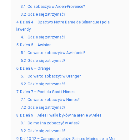
3.1
Co zobaczyć w Aix-en-Provence?
3.2
Gdzie się zatrzymać?
4
Dzień 4 – Opactwo Notre Dame de Sénanque i pola
lawendy
4.1
Gdzie się zatrzymać?
5
Dzień 5 – Awinion
5.1
Co warto zobaczyć w Awinionie?
5.2
Gdzie się zatrzymać?
6
Dzień 6 – Orange
6.1
Co warto zobaczyć w Orange?
6.2
Gdzie się zatrzymać?
7
Dzień 7 – Pont du Gard i Nîmes
7.1
Co warto zobaczyć w Nîmes?
7.2
Gdzie się zatrzymać?
8
Dzień 9 – Arles i walki byków na arenie w Arles
8.1
Co można zobaczyć w Arles?
8.2
Gdzie się zatrzymać?
9
Dni 10-12 – Camargue i plaże Saintes-Maries-de-la-Mer