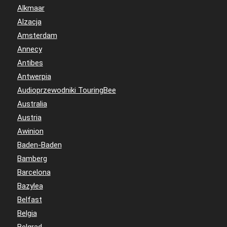
Alkmaar
Alzacja
Amsterdam
Annecy
Antibes
Antwerpia
Audioprzewodniki TouringBee
Australia
Austria
Awinion
Baden-Baden
Bamberg
Barcelona
Bazylea
Belfast
Belgia
Belgrad