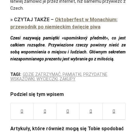
łatwiej zamówić je przez internet, niż samemu przywieźć z
Czech.
»
CZYTAJ TAKŻE
–
Oktoberfest w Monachium:
przewodnik po niemieckim święcie piwa
Czesi nazywają pamiątki «upomínkový předmět»‎, co jest
całkiem rozsądne. Przywiezione rzeczy powinny nieść ze
sobą wspomnienia o miejscu i ludziach. Głównym sekretem
niezapomnianego prezentu jest wybranie go z miłością.
TAGI:
GDZIE ZATRZYMAĆ
,
PAMIĄTKI
,
PRZYDATNE
WSKAZÓWKI
,
WYCIECZKI
,
ZAKUPY
Podziel się tym wpisem
Artykuły, które również mogą się Tobie spodobać