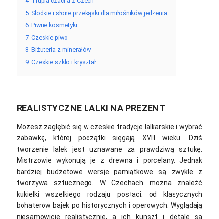
4
Trupia czacha z Czech
5
Słodkie i słone przekąski dla miłośników jedzenia
6
Piwne kosmetyki
7
Czeskie piwo
8
Biżuteria z minerałów
9
Czeskie szkło i kryształ
REALISTYCZNE LALKI NA PREZENT
Możesz zagłębić się w czeskie tradycje lalkarskie i wybrać
zabawkę, której początki sięgają XVIII wieku. Dziś
tworzenie lalek jest uznawane za prawdziwą sztukę.
Mistrzowie wykonują je z drewna i porcelany. Jednak
bardziej budżetowe wersje pamiątkowe są zwykle z
tworzywa sztucznego.
W Czechach można znaleźć
kukiełki wszelkiego rodzaju postaci, od klasycznych
bohaterów bajek po historycznych i operowych. Wyglądają
niesamowicie realistycznie, a ich kunszt i detale są