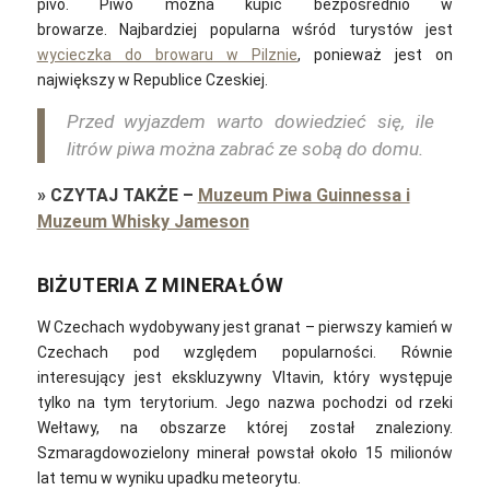
pivo.
Piwo można kupić bezpośrednio w
browarze.
Najbardziej popularna wśród turystów jest
wycieczka do browaru w Pilznie
, ponieważ jest on
największy w Republice Czeskiej.
Przed wyjazdem warto dowiedzieć się, ile
litrów piwa można zabrać ze sobą do domu.
»
CZYTAJ TAKŻE
–
Muzeum Piwa Guinnessa i
Muzeum Whisky Jameson
BIŻUTERIA Z MINERAŁÓW
W Czechach wydobywany jest granat – pierwszy kamień w
Czechach pod względem popularności. Równie
interesujący jest ekskluzywny Vltavin, który występuje
tylko na tym terytorium. Jego nazwa pochodzi od rzeki
Wełtawy, na obszarze której został znaleziony.
Szmaragdowozielony minerał powstał około 15 milionów
lat temu w wyniku upadku meteorytu.