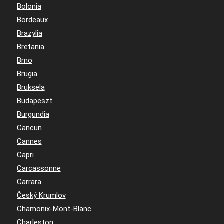
Bolonia
Bordeaux
Brazylia
Bretania
Brno
Brugia
Bruksela
Budapeszt
Burgundia
Cancun
Cannes
Capri
Carcassonne
Carrara
Český Krumlov
Chamonix-Mont-Blanc
Charleston