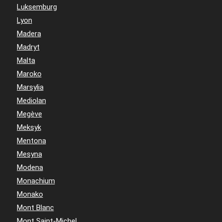
Luksemburg
Lyon
Madera
Madryt
Malta
Maroko
Marsylia
Mediolan
Megève
Meksyk
Mentona
Mesyna
Modena
Monachium
Monako
Mont Blanc
Mont Saint-Michel