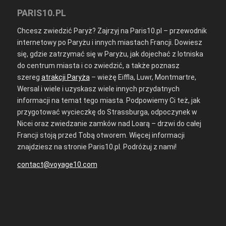
PARIS10.PL
Chcesz zwiedzić Paryż? Zajrzyj na Paris10.pl – przewodnik
internetowy po Paryżu i innych miastach Francji. Dowiesz
się, gdzie zatrzymać się w Paryżu, jak dojechać z lotniska
do centrum miasta i co zwiedzić, a także poznasz
szereg
atrakcji Paryża
– wieżę Eiffla, Luwr, Montmartre,
Wersal i wiele i uzyskasz wiele innych przydatnych
informacji na temat tego miasta. Podpowiemy Ci też, jak
przygotować wycieczkę do Strassburga, odpoczynek w
Nicei oraz zwiedzanie zamków nad Loarą – drzwi do całej
Francji stoją przed Tobą otworem. Więcej informacji
znajdziesz na stronie Paris10.pl. Podróżuj z nami!
contact@voyage10.com