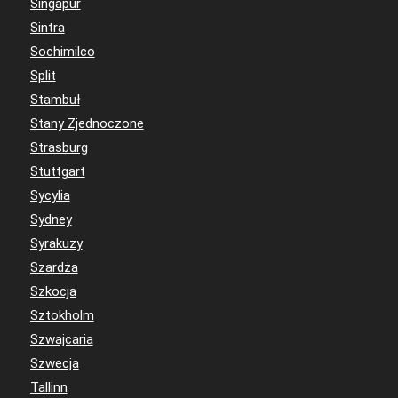
Singapur
Sintra
Sochimilco
Split
Stambuł
Stany Zjednoczone
Strasburg
Stuttgart
Sycylia
Sydney
Syrakuzy
Szardża
Szkocja
Sztokholm
Szwajcaria
Szwecja
Tallinn