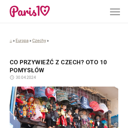
⌂
»
Europa
»
Czechy
»
CO PRZYWIEŹĆ Z CZECH? OTO 10
POMYSŁÓW
30.04.2024
Oscar Castanon / Flickr / CC BY SA 2.0