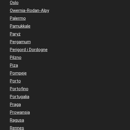
Oslo
Owernia-Rodan-Alpy
Palermo
Pamukkale
Paryż
Pergamum
Perigord i Dordogne
Pilzno
Piza
Pompeje
Porto
Portofino
Portugalia
Praga
Prowansja
Ragusa
Rennes