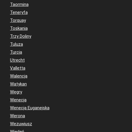
Taormina
Teneryfa
Torquay
Toskania
Trzy Doliny
Tuluza
Turcja
Utrecht
Valletta
Walencja
Watykan
Węgry
Wenecja
Wenecja Euganejska
Werona
Wezuwiusz
Wiedeń