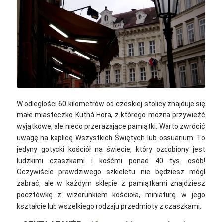
Jean & Nathalie / Flickr / CC BY 2.0
W odległości 60 kilometrów od czeskiej stolicy znajduje się
małe miasteczko Kutná Hora, z którego można przywieźć
wyjątkowe, ale nieco przerażające pamiątki. Warto zwrócić
uwagę na kaplicę Wszystkich Świętych lub ossuarium. To
jedyny gotycki kościół na świecie, który ozdobiony jest
ludzkimi czaszkami i kośćmi ponad 40 tys. osób!
Oczywiście prawdziwego szkieletu nie będziesz mógł
zabrać, ale w każdym sklepie z pamiątkami znajdziesz
pocztówkę z wizerunkiem kościoła, miniaturę w jego
kształcie lub wszelkiego rodzaju przedmioty z czaszkami.