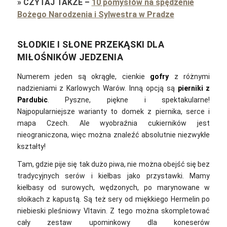
»
CZYTAJ TAKŻE
–
10 pomysłów na spędzenie
Bożego Narodzenia i Sylwestra w Pradze
SŁODKIE I SŁONE PRZEKĄSKI DLA
MIŁOŚNIKÓW JEDZENIA
Numerem jeden są okrągłe, cienkie
gofry
z różnymi
nadzieniami z Karlowych Warów. Inną opcją są
pierniki z
Pardubic
. Pyszne, piękne i spektakularne!
Najpopularniejsze warianty to domek z piernika, serce i
mapa Czech. Ale wyobraźnia cukierników jest
nieograniczona, więc można znaleźć absolutnie niezwykłe
kształty!
Tam, gdzie pije się tak dużo piwa, nie można obejść się bez
tradycyjnych serów i kiełbas jako przystawki. Mamy
kiełbasy od surowych, wędzonych, po marynowane w
słoikach z kapustą. Są też sery od miękkiego Hermelin po
niebieski pleśniowy Vltavin. Z tego można skompletować
cały zestaw upominkowy dla koneserów