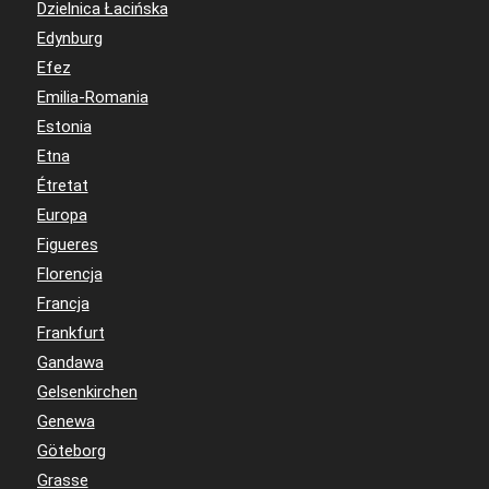
Dzielnica Łacińska
Edynburg
Efez
Emilia-Romania
Estonia
Etna
Étretat
Europa
Figueres
Florencja
Francja
Frankfurt
Gandawa
Gelsenkirchen
Genewa
Göteborg
Grasse