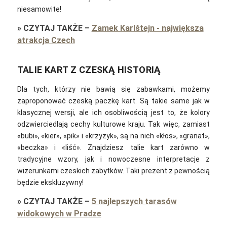
niesamowite!
»
CZYTAJ TAKŻE
–
Zamek Karlštejn - największa
atrakcja Czech
TALIE KART Z CZESKĄ HISTORIĄ
Dla tych, którzy nie bawią się zabawkami, możemy
zaproponować czeską paczkę kart. Są takie same jak w
klasycznej wersji, ale ich osobliwością jest to, że kolory
odzwierciedlają cechy kulturowe kraju. Tak więc, zamiast
«bubi», «kier», «pik» i «krzyżyk», są na nich «kłos», «granat»,
«beczka» i «liść». Znajdziesz talie kart zarówno w
tradycyjne wzory, jak i nowoczesne interpretacje z
wizerunkami czeskich zabytków. Taki prezent z pewnością
będzie ekskluzywny!
»
CZYTAJ TAKŻE
–
5 najlepszych tarasów
widokowych w Pradze