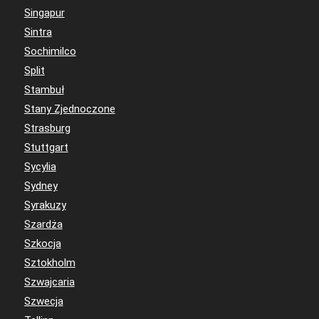
Singapur
Sintra
Sochimilco
Split
Stambuł
Stany Zjednoczone
Strasburg
Stuttgart
Sycylia
Sydney
Syrakuzy
Szardża
Szkocja
Sztokholm
Szwajcaria
Szwecja