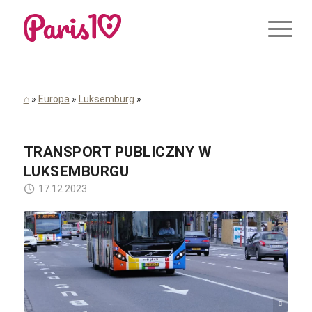
⌂
»
Europa
»
Luksemburg
»
TRANSPORT PUBLICZNY W
LUKSEMBURGU
17.12.2023
GilPe / Wikimedia Commons / CC-BY-SA-3.0