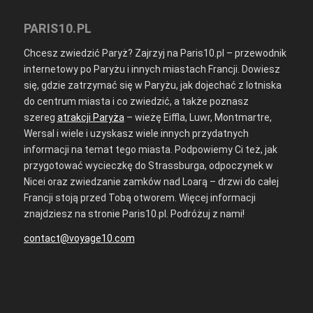
PARIS10.PL
Chcesz zwiedzić Paryż? Zajrzyj na Paris10.pl – przewodnik
internetowy po Paryżu i innych miastach Francji. Dowiesz
się, gdzie zatrzymać się w Paryżu, jak dojechać z lotniska
do centrum miasta i co zwiedzić, a także poznasz
szereg
atrakcji Paryża
– wieżę Eiffla, Luwr, Montmartre,
Wersal i wiele i uzyskasz wiele innych przydatnych
informacji na temat tego miasta. Podpowiemy Ci też, jak
przygotować wycieczkę do Strassburga, odpoczynek w
Nicei oraz zwiedzanie zamków nad Loarą – drzwi do całej
Francji stoją przed Tobą otworem. Więcej informacji
znajdziesz na stronie Paris10.pl. Podróżuj z nami!
contact@voyage10.com