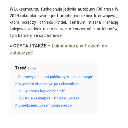
W Luksemburgu funkcjonują jedynie autobusy (30 tras). W
2024 roku planowane jest uruchomienie linii tramwajowej,
która połączy lotnisko Findel, centrum miasta i stację
kolejową. Jednak na razie warto korzystać z autobusów,
tym bardziej że są darmowe.
»
CZYTAJ TAKŻE
–
Luksemburg w 1 dzień: co
zobaczyć?
Treść
ukryj
1
Darmowy transport publiczny w Luksemburgu?
2
Wycieczki objazdowe po Luksemburgu
2.1
Autobus hop-on-hop-off
2.2
Kolejka miejska Pétrusse Express
3
Zwiedzanie Luksemburga pieszo