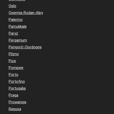
Oslo
Owernia-Rodan-Alpy
Palermo
Pamukkale
Paryż
Pergamum
Perigord i Dordogne
Pilzno
Piza
Pompeje
Porto
Portofino
Portugalia
Praga
Prowansja
Ragusa