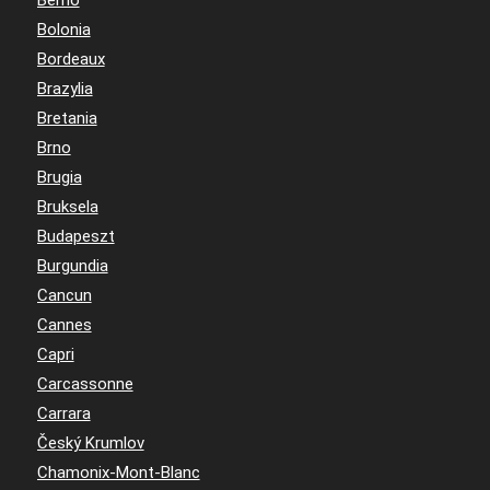
Berno
Bolonia
Bordeaux
Brazylia
Bretania
Brno
Brugia
Bruksela
Budapeszt
Burgundia
Cancun
Cannes
Capri
Carcassonne
Carrara
Český Krumlov
Chamonix-Mont-Blanc