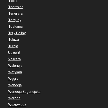
Tallinn
Taormina
Teneryfa
Torquay
Toskania
Trzy Doliny
Tuluza
Turcja
Utrecht
Valletta
Walencja
Watykan
Węgry
Wenecja
Wenecja Euganejska
Werona
Wezuwiusz