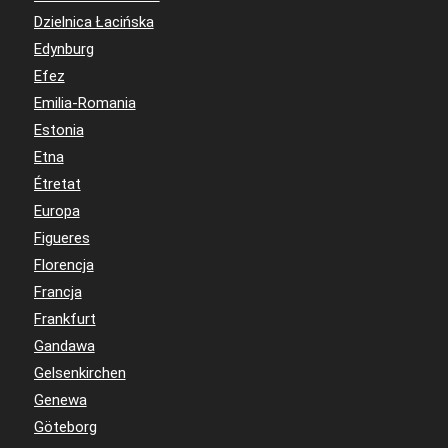
Dzielnica Łacińska
Edynburg
Efez
Emilia-Romania
Estonia
Etna
Étretat
Europa
Figueres
Florencja
Francja
Frankfurt
Gandawa
Gelsenkirchen
Genewa
Göteborg