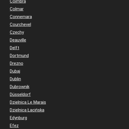
Coimbra
Colmar
Connemara
Courchevel
Czechy
Deauville
Delft
Dortmund
Drezno
Dubaj
Dublin
Dubrownik
Düsseldorf
Dzielnica Le Marais
Dzielnica Łacińska
Edynburg
Efez