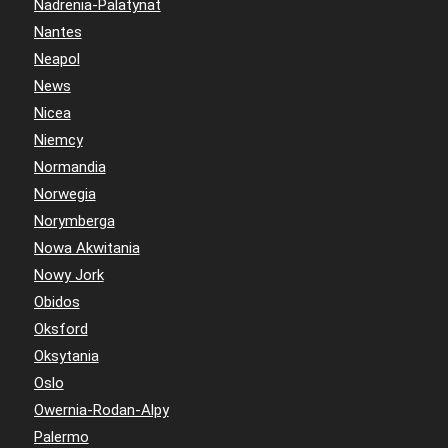
Nadrenia-Palatynat
Nantes
Neapol
News
Nicea
Niemcy
Normandia
Norwegia
Norymberga
Nowa Akwitania
Nowy Jork
Obidos
Oksford
Oksytania
Oslo
Owernia-Rodan-Alpy
Palermo