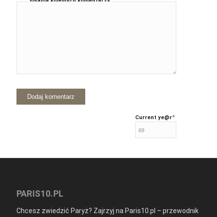
pisania kolejnych komentarzy.
*
Current ye
@r
PARIS10.PL
Chcesz zwiedzić Paryż? Zajrzyj na Paris10.pl – przewodnik