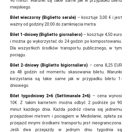
90 minut. Warunki są takie same jak w przypadku biletu
miejskiego.
Bilet wieczorny (Biglietto serale)
– kosztuje 3,00 € i jest
ważny od godziny 20:00 do zamknięcia metra.
Bilet 1-dniowy (Biglietto giornaliero)
– kosztuje 4,50 euro
i można go wykorzystać do 24 godzin po kompostowaniu.
Dla wszystkich środków transportu publicznego, w tym
pociągu.
Bilet 2-dniowy (Biglietto bigiornaliero)
– cena 8,25 EUR
za 48 godzin od momentu skasowania biletu. Warunki
korzystania są takie same jak w przypadku biletu 1-
dniowego.
Bilet tygodniowy 2×6 (Settimanale 2×6)
– cena wynosi
10€. Z takim karnetem można odbyć 2 podróże po 90
minut każdego dnia. Każda podróż równa się jednemu
przejazdowi metrem i pociągiem w Mediolanie, opłata za
przejazd innymi środkami transportu jest nieograniczona.
Jeśli dwa przejazdy w jednym dniu tygodnia są