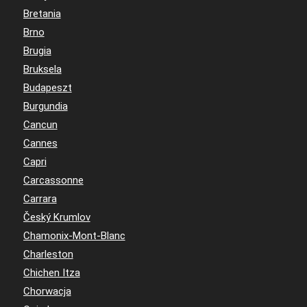
Bretania
Brno
Brugia
Bruksela
Budapeszt
Burgundia
Cancun
Cannes
Capri
Carcassonne
Carrara
Český Krumlov
Chamonix-Mont-Blanc
Charleston
Chichen Itza
Chorwacja