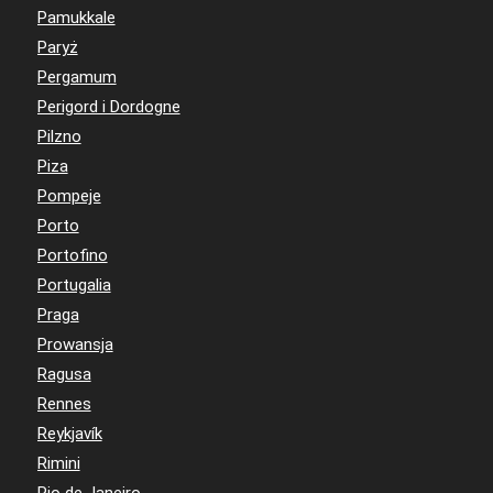
Pamukkale
Paryż
Pergamum
Perigord i Dordogne
Pilzno
Piza
Pompeje
Porto
Portofino
Portugalia
Praga
Prowansja
Ragusa
Rennes
Reykjavík
Rimini
Rio de Janeiro