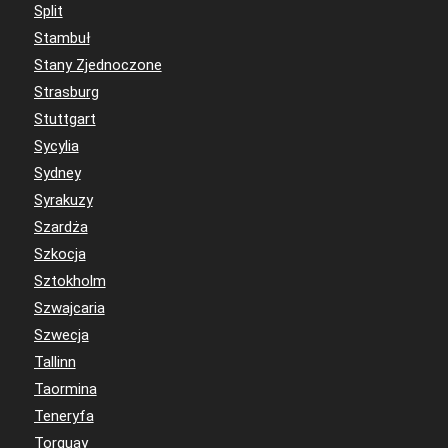
Split
Stambuł
Stany Zjednoczone
Strasburg
Stuttgart
Sycylia
Sydney
Syrakuzy
Szardża
Szkocja
Sztokholm
Szwajcaria
Szwecja
Tallinn
Taormina
Teneryfa
Torquay