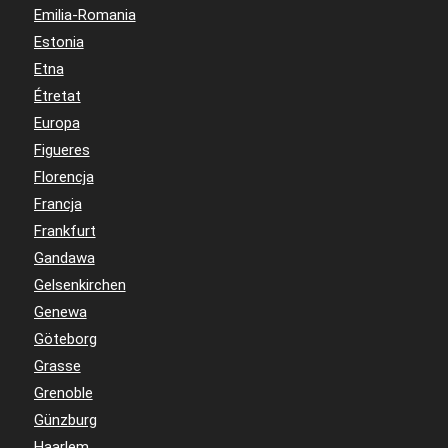
Emilia-Romania
Estonia
Etna
Étretat
Europa
Figueres
Florencja
Francja
Frankfurt
Gandawa
Gelsenkirchen
Genewa
Göteborg
Grasse
Grenoble
Günzburg
Haarlem