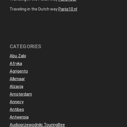
Traveling in the Dutch way
Parijs10.nl
CATEGORIES
Abu Zabi
Afryka
Agrigento
Alkmaar
Alzacja
Amsterdam
Annecy
Antibes
Antwerpia
Audioprzewodniki TouringBee