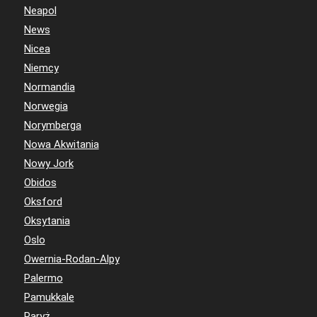
Neapol
News
Nicea
Niemcy
Normandia
Norwegia
Norymberga
Nowa Akwitania
Nowy Jork
Obidos
Oksford
Oksytania
Oslo
Owernia-Rodan-Alpy
Palermo
Pamukkale
Paryż