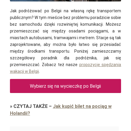
Jak podróżować po Belgii na własną rękę transportem
publicznym? W tym mieście bez problemu poradzicie sobie
bez samochodu dzięki rozwiniętej komunikacji. Możesz
przemieszczać się między osadami pociągami, a w
miastach autobusami, tramwajami i metrem. Stacje są tak
zaprojektowane, aby można było łatwo się przesiadać
między środkami transportu. Poniżej zamieszczamy
szczegółowy poradnik dla podróżnika, jak się
przemieszczać. Zobacz też nasze
propozycje spędzania
wakacji w Belgii
.
Wybierz się na wycieczkę po Belgii
»
CZYTAJ TAKŻE
–
Jak kupić bilet na pociąg w
Holandii?