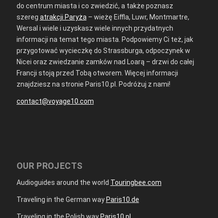
do centrum miasta i co zwiedzić, a także poznasz
szereg
atrakcji Paryża
– wieżę Eiffla, Luwr, Montmartre,
Wersal i wiele i uzyskasz wiele innych przydatnych
informacji na temat tego miasta. Podpowiemy Ci też, jak
przygotować wycieczkę do Strassburga, odpoczynek w
Nicei oraz zwiedzanie zamków nad Loarą – drzwi do całej
Francji stoją przed Tobą otworem. Więcej informacji
znajdziesz na stronie Paris10.pl. Podróżuj z nami!
contact@voyage10.com
OUR PROJECTS
Audioguides around the world
Touringbee.com
Traveling in the German way
Paris10.de
Traveling in the Polish way
Paris10.pl