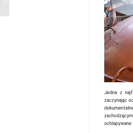
zobaczyć?
Jedna z najf
zaczynając od
dokumentaln
zachodzącymi
ochlapywane 