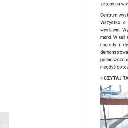
żetony na wst
Centrum wyst
Wszystko o h
wystawie. Wy
marki. W sali
nagrody i dy
demonstrowan
pomieszczeni
niegdyś gotow
»
CZYTAJ T
Connemara w Irlandii:
jak tam dojechać i co