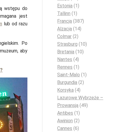
Estonia
(1)
ją wstępu do
Tallinn
(1)
magana jest
Francja
(387)
m
lub od razu
Alzacja
(14)
Colmar
(2)
gielskim. Po
Strasburg
(10)
ę muzeum, aby
Bretania
(10)
Nantes
(4)
Rennes
(1)
ć?
Saint-Malo
(1)
Burgundia
(2)
Korsyka
(4)
Lazurowe Wybrzeże –
Prowansja
(49)
Antibes
(1)
Awinion
(2)
Cannes
(6)