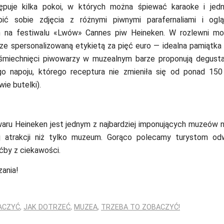
puje kilka pokoi, w których można śpiewać karaoke i jedn
bić sobie zdjęcia z różnymi piwnymi parafernaliami i ogl
h na festiwalu «Lwów» Cannes piw Heineken. W rozlewni m
ze spersonalizowaną etykietą za pięć euro — idealna pamiątka d
śmiechnięci piwowarzy w muzealnym barze proponują degusta
o napoju, którego receptura nie zmieniła się od ponad 150
ie butelki).
ru Heineken jest jednym z najbardziej imponujących muzeów n
 atrakcji niż tylko muzeum. Gorąco polecamy turystom odw
ćby z ciekawości.
ania!
ACZYĆ
,
JAK DOTRZEĆ
,
MUZEA
,
TRZEBA TO ZOBACZYĆ!