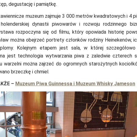
ęp, degustację i pamiątkę.
awiennicze muzeum zajmuje 3 000 metrów kwadratowych i 4 pi
olenderskiej dynastii piwowarów i rozwoju rodzinnego biz
stawa rozpoczyna się od filmu, który opowiada historię pows
 sław można obejrzeć portrety członków rodziny Heinekenów, ich
plomy. Kolejnym etapem jest sala, w której szczegółowo 
a jest technologia wytwarzania piwa z zaledwie czterech s
u warzelni można zajrzeć do ogromnych starożytnych kociołk
ano brzeczkę i chmiel.
AKŻE
–
Muzeum Piwa Guinnessa i Muzeum Whisky Jameson