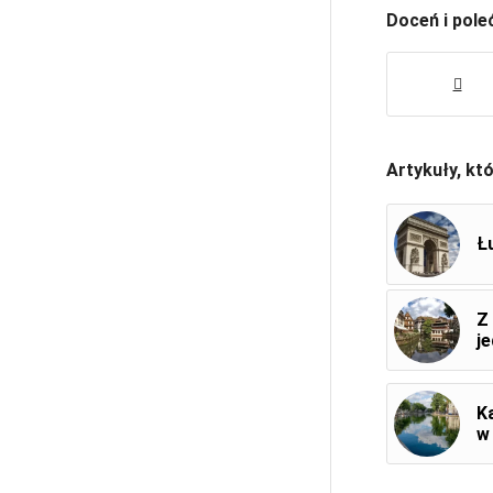
Doceń i pole
Artykuły, kt
Ł
Z
j
K
w