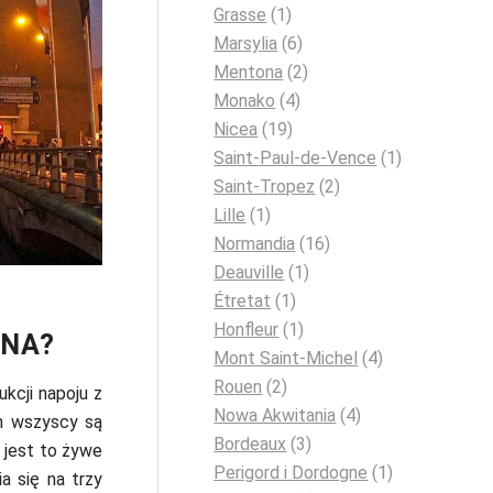
Grasse
(1)
Marsylia
(6)
Mentona
(2)
Monako
(4)
Nicea
(19)
Saint-Paul-de-Vence
(1)
Saint-Tropez
(2)
Lille
(1)
Normandia
(16)
Deauville
(1)
Étretat
(1)
Honfleur
(1)
ENA?
Mont Saint-Michel
(4)
Rouen
(2)
kcji napoju z
Nowa Akwitania
(4)
h wszyscy są
Bordeaux
(3)
e jest to żywe
Perigord i Dordogne
(1)
a się na trzy