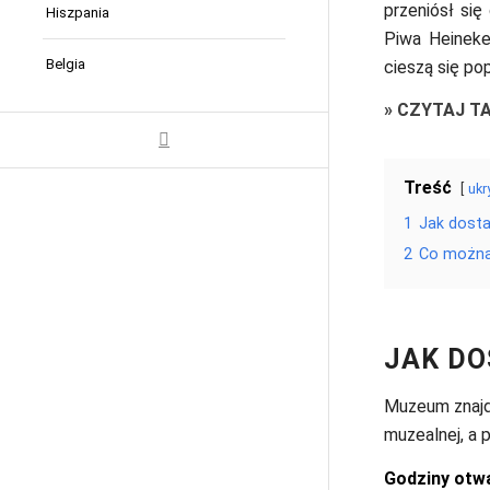
przeniósł si
Hiszpania
Piwa Heineke
Belgia
cieszą się po
»
CZYTAJ T
Treść
ukr
1
Jak dosta
2
Co można
JAK DO
Muzeum znajd
muzealnej, a 
Godziny otwa