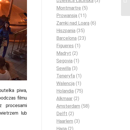
Dzielnica Łacińska
(3)
Montmartre
(5)
Prowansja
(11)
Zamki nad Loarą
(6)
Hiszpania
(35)
Barcelona
(23)
Figueres
(1)
Madryt
(2)
Segovia
(1)
Sewilla
(3)
Teneryfa
(1)
Walencja
(1)
butelka piwa,
Holandia
(75)
podczas filmu
Alkmaar
(2)
z procesami
Amsterdam
(58)
wietrzem lub
Delft
(2)
Haarlem
(3)
Haga
(2)