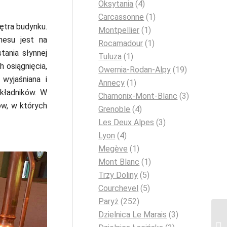
Oksytania
(4)
Carcassonne
(1)
ętra budynku.
Montpellier
(1)
nesu jest na
Rocamadour
(1)
tania słynnej
Tuluza
(1)
 osiągnięcia,
Owernia-Rodan-Alpy
(19)
wyjaśniana i
Annecy
(1)
kładników. W
Chamonix-Mont-Blanc
(3)
ów, w których
Grenoble
(4)
Les Deux Alpes
(3)
Lyon
(4)
Megève
(1)
Mont Blanc
(1)
Trzy Doliny
(5)
Courchevel
(5)
Paryż
(252)
Dzielnica Le Marais
(3)