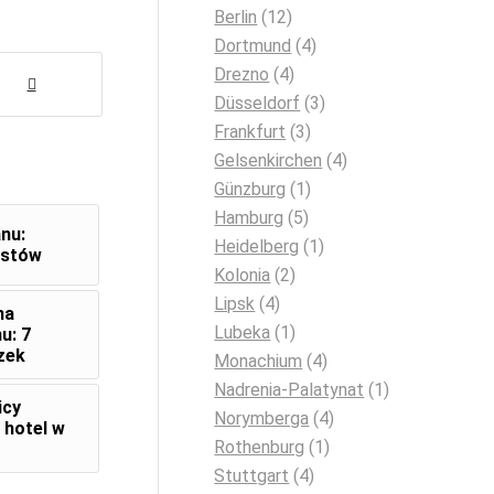
Berlin
(12)
Dortmund
(4)
Drezno
(4)
Düsseldorf
(3)
Frankfurt
(3)
Gelsenkirchen
(4)
Günzburg
(1)
Hamburg
(5)
nu:
Heidelberg
(1)
ystów
Kolonia
(2)
Lipsk
(4)
na
Lubeka
(1)
u: 7
zek
Monachium
(4)
Nadrenia-Palatynat
(1)
icy
Norymberga
(4)
 hotel w
Rothenburg
(1)
Stuttgart
(4)