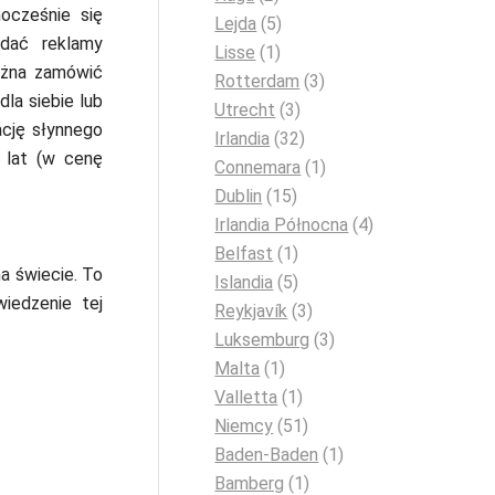
ocześnie się
Lejda
(5)
ądać reklamy
Lisse
(1)
ożna zamówić
Rotterdam
(3)
la siebie lub
Utrecht
(3)
cję słynnego
Irlandia
(32)
 lat (w cenę
Connemara
(1)
Dublin
(15)
Irlandia Północna
(4)
Belfast
(1)
a świecie. To
Islandia
(5)
iedzenie tej
Reykjavík
(3)
Luksemburg
(3)
Malta
(1)
Valletta
(1)
Niemcy
(51)
Baden-Baden
(1)
Bamberg
(1)