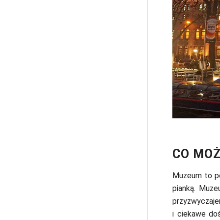
CO MOŻ
Muzeum to po
pianką. Muze
przyzwyczajen
i ciekawe doś