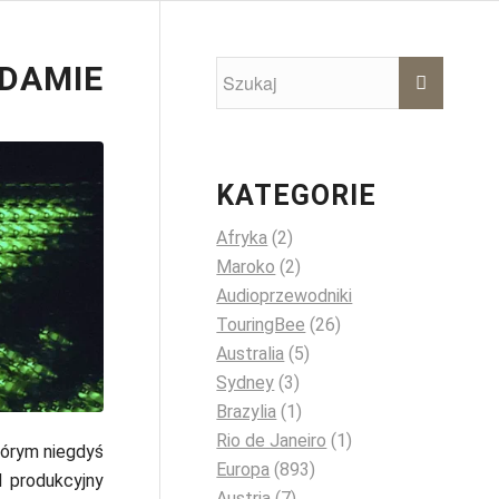
DAMIE
KATEGORIE
Afryka
(2)
Maroko
(2)
Audioprzewodniki
TouringBee
(26)
Australia
(5)
Sydney
(3)
Brazylia
(1)
Rio de Janeiro
(1)
tórym niegdyś
Europa
(893)
 produkcyjny
Austria
(7)