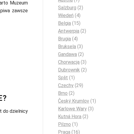
twarto Muzeum
Salzburg
(2)
 piwa zawsze
Wiedeń
(4)
Belgia
(15)
Antwerpia
(2)
Brugia
(4)
Bruksela
(3)
Gandawa
(2)
Chorwacja
(3)
Dubrownik
(2)
Split
(1)
Czechy
(29)
Brno
(2)
E?
Český Krumlov
(1)
Karlowe Wary
(3)
t do dzielnicy
Kutná Hora
(2)
Pilzno
(1)
Praga
(16)