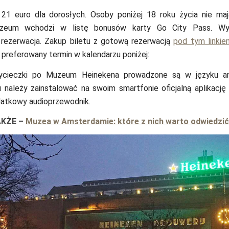
21 euro dla dorosłych. Osoby poniżej 18 roku życia nie ma
zeum wchodzi w listę bonusów karty Go City Pass. Wy
 rezerwacja. Zakup biletu z gotową rezerwacją
pod tym linkie
z preferowany termin w kalendarzu poniżej:
ycieczki po Muzeum Heinekena prowadzone są w języku an
u należy zainstalować na swoim smartfonie oficjalną aplikacj
atkowy audioprzewodnik.
AKŻE
–
Muzea w Amsterdamie: które z nich warto odwiedzi