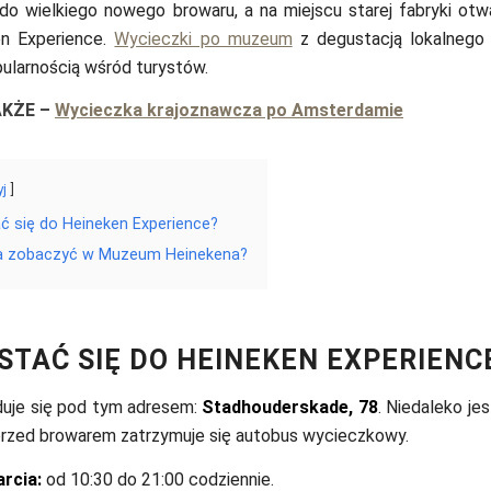
ę do wielkiego nowego browaru, a na miejscu starej fabryki o
n Experience.
Wycieczki po muzeum
z degustacją lokalnego
pularnością wśród turystów.
AKŻE
–
Wycieczka krajoznawcza po Amsterdamie
yj
ć się do Heineken Experience?
 zobaczyć w Muzeum Heinekena?
STAĆ SIĘ DO HEINEKEN EXPERIENC
uje się pod tym adresem:
Stadhouderskade, 78
. Niedaleko jes
przed browarem zatrzymuje się autobus wycieczkowy.
rcia:
od 10:30 do 21:00 codziennie.