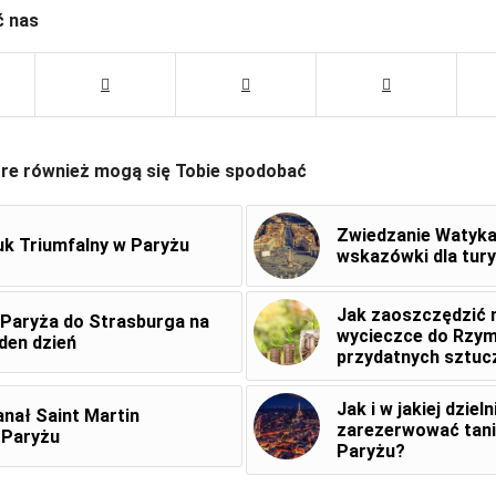
ć nas
óre również mogą się Tobie spodobać
Zwiedzanie Watyka
uk Triumfalny w Paryżu
wskazówki dla tur
Jak zaoszczędzić 
 Paryża do Strasburga na
wycieczce do Rzym
eden dzień
przydatnych sztuc
Jak i w jakiej dzieln
anał Saint Martin
zarezerwować tani
 Paryżu
Paryżu?