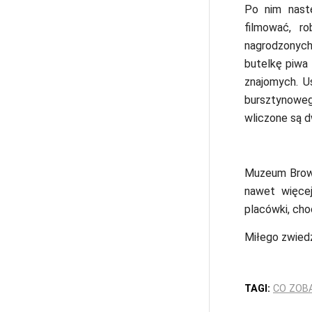
Po nim nastę
filmować, ro
nagrodzonyc
butelkę piwa 
znajomych. U
bursztynoweg
wliczone są dw
Muzeum Browa
nawet więcej
placówki, cho
Miłego zwiedz
TAGI:
CO ZOB