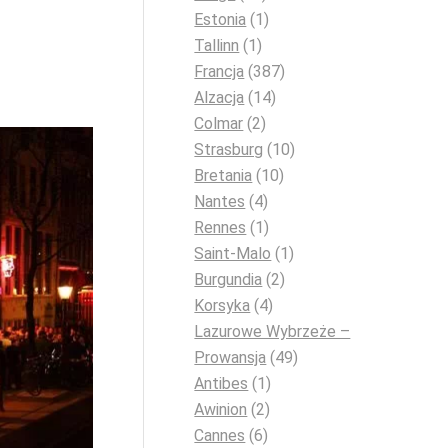
Estonia
(1)
Tallinn
(1)
Francja
(387)
Alzacja
(14)
Colmar
(2)
Strasburg
(10)
Bretania
(10)
Nantes
(4)
Rennes
(1)
Saint-Malo
(1)
Burgundia
(2)
Korsyka
(4)
Lazurowe Wybrzeże –
Prowansja
(49)
Antibes
(1)
Awinion
(2)
Cannes
(6)