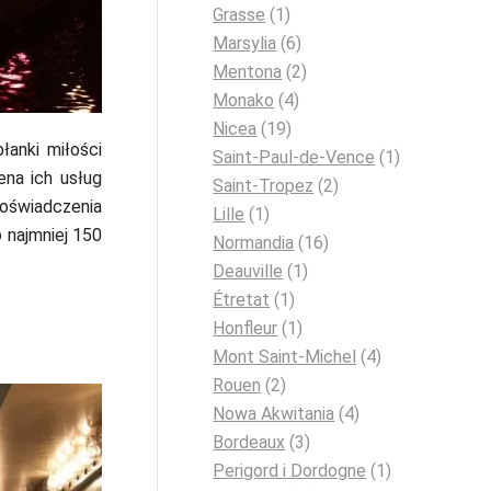
Grasse
(1)
Marsylia
(6)
Mentona
(2)
Monako
(4)
Nicea
(19)
łanki miłości
Saint-Paul-de-Vence
(1)
ena ich usług
Saint-Tropez
(2)
 doświadczenia
Lille
(1)
 najmniej 150
Normandia
(16)
Deauville
(1)
Étretat
(1)
Honfleur
(1)
Mont Saint-Michel
(4)
Rouen
(2)
Nowa Akwitania
(4)
Bordeaux
(3)
Perigord i Dordogne
(1)