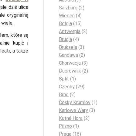
ale dziś ulica
Salzburg
(2)
le oryginalną
Wiedeń
(4)
 wiele.
Belgia
(15)
Antwerpia
(2)
łem, które są
Brugia
(4)
lnie kupić i
Bruksela
(3)
eatr, a także
Gandawa
(2)
Chorwacja
(3)
Dubrownik
(2)
Split
(1)
Czechy
(29)
Brno
(2)
Český Krumlov
(1)
Karlowe Wary
(3)
Kutná Hora
(2)
Pilzno
(1)
Praga
(16)