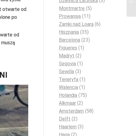
Dzielnica Łacińska
(3)
Montmartre
(5)
t otwarte od
Prowansja
(11)
olone po
Zamki nad Loarą
(6)
Hiszpania
(35)
twarte od
Barcelona
(23)
li muszą
Figueres
(1)
Madryt
(2)
Segovia
(1)
Sewilla
(3)
NI
Teneryfa
(1)
Walencja
(1)
Holandia
(75)
Alkmaar
(2)
Amsterdam
(58)
Delft
(2)
Haarlem
(3)
Haga
(2)