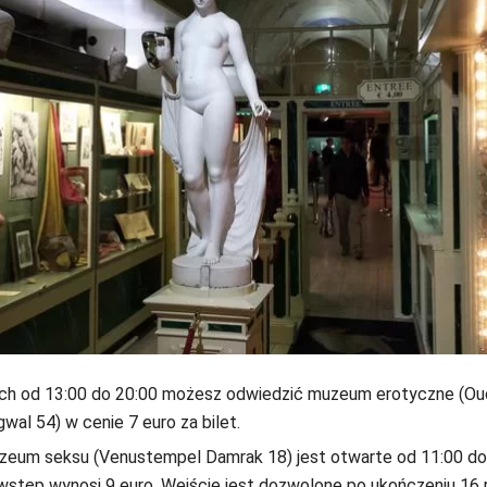
ch od 13:00 do 20:00 możesz odwiedzić muzeum erotyczne (Ou
wal 54) w cenie 7 euro za bilet.
zeum seksu (Venustempel Damrak 18) jest otwarte od 11:00 do 
wstęp wynosi 9 euro. Wejście jest dozwolone po ukończeniu 16 r