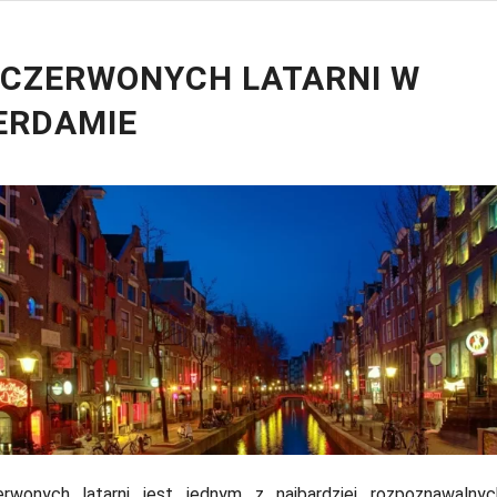
 CZERWONYCH LATARNI W
ERDAMIE
erwonych latarni jest jednym z najbardziej rozpoznawaln