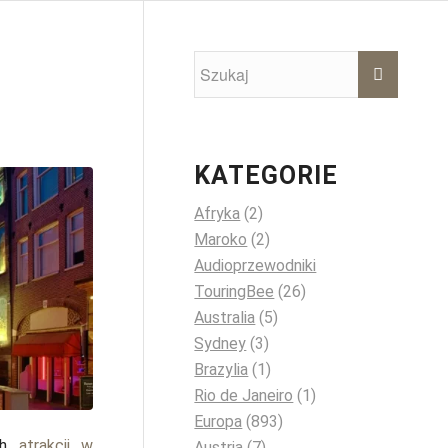
KATEGORIE
Afryka
(2)
Maroko
(2)
Audioprzewodniki
TouringBee
(26)
Australia
(5)
Sydney
(3)
Brazylia
(1)
Rio de Janeiro
(1)
Europa
(893)
ych
atrakcji w
Austria
(7)