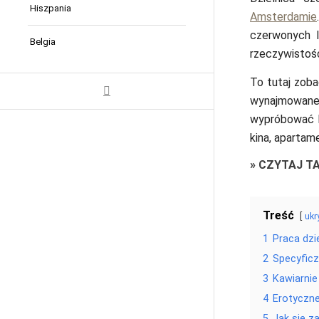
Hiszpania
Amsterdamie
czerwonych la
Belgia
rzeczywistośc
To tutaj zoba
wynajmowane 
wypróbować le
kina, apartam
»
CZYTAJ T
Treść
ukr
1
Praca dzi
2
Specyfic
3
Kawiarnie
4
Erotyczne
5
Jak się 