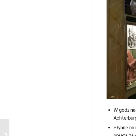
W godzina
Achterburg
Słynne mu
Najlepsze bary w
opłata za 