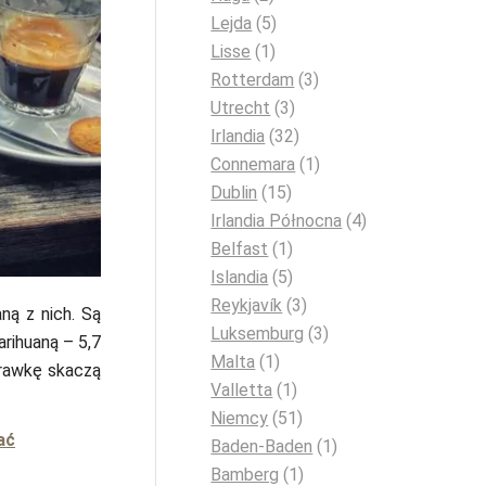
Lejda
(5)
Lisse
(1)
Rotterdam
(3)
Utrecht
(3)
Irlandia
(32)
Connemara
(1)
Dublin
(15)
Irlandia Północna
(4)
Belfast
(1)
Islandia
(5)
Reykjavík
(3)
aną z nich. Są
Luksemburg
(3)
rihuaną – 5,7
Malta
(1)
trawkę skaczą
Valletta
(1)
Niemcy
(51)
ać
Baden-Baden
(1)
Bamberg
(1)