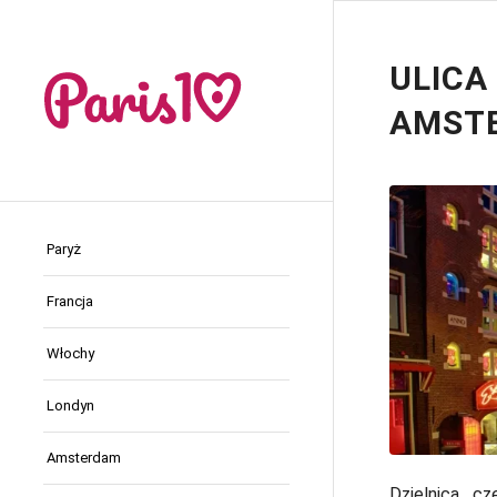
ULICA
AMST
Paryż
Francja
Włochy
Londyn
Amsterdam
Dzielnica cz