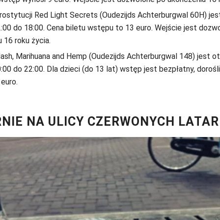
ostytucji Red Light Secrets (Oudezijds Achterburgwal 60H) jes
:00 do 18:00. Cena biletu wstępu to 13 euro. Wejście jest dozw
 16 roku życia.
sh, Marihuana and Hemp (Oudezijds Achterburgwal 148) jest o
:00 do 22:00. Dla dzieci (do 13 lat) wstęp jest bezpłatny, doroś
 euro.
NIE NA ULICY CZERWONYCH LATAR