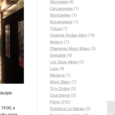
Oksytania
(4)
Carcassonne
(1)
Montpellier
(1)
Rocamadour
(1)
Tuluza
(1)
Owernia-Rodan-Alpy
(19)
Annecy
(1)
Chamonix-Mont-Blanc
(3)
Grenoble
(4)
Les Deux Alpes
(3)
Lyon
(4)
Megève
(1)
Mont Blanc
(1)
Trzy Doliny
(5)
dezijds
Courchevel
(5)
Paryż
(252)
19:00, a
Dzielnica Le Marais
(3)
oku życia.