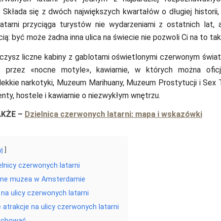
. Składa się z dwóch największych kwartałów o długiej historii, 
tarni przyciąga turystów nie wydarzeniami z ostatnich lat, a
ią: być może żadna inna ulica na świecie nie pozwoli Ci na to tak
czysz liczne kabiny z gablotami oświetlonymi czerwonym świat
przez «nocne motyle», kawiarnie, w których można oficja
kkie narkotyki, Muzeum Marihuany, Muzeum Prostytucji i Sex T
enty, hostele i kawiarnie o niezwykłym wnętrzu.
AKŻE
–
Dzielnica czerwonych latarni: mapa i wskazówki
yj
elnicy czerwonych latarni
zne muzea w Amsterdamie
 na ulicy czerwonych latarni
 atrakcje na ulicy czerwonych latarni
zachować