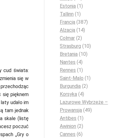
Estonia
(1)
Tallinn
(1)
Francja
(387)
Alzacja
(14)
Colmar
(2)
Strasburg
(10)
Bretania
(10)
Nantes
(4)
Rennes
(1)
y cud świata:
Saint-Malo
(1)
zmienia się w
Burgundia
(2)
, przechodząc
Korsyka
(4)
ć się pięknem
Lazurowe Wybrzeże –
laty udało im
Prowansja
(49)
 są tam jednak
Antibes
(1)
 skale (listę
Awinion
(2)
chcesz poczuć
Cannes
(6)
yspach „Gry o