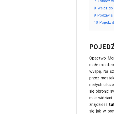
7
Zobacz wi
8
Wejdź do
9
Podziwiaj
10
Pojedź 
POJEDŹ
Opactwo Mont
małe miastec
wyspę. Na sz
przez mostek 
małych ulicze
się obronić s
mile widziani
znajdziesz
tu
się jak w pr