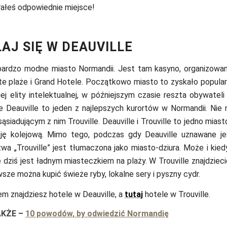
rałeś odpowiednie miejsce!
AJ SIĘ W DEAUVILLE
 bardzo modne miasto Normandii. Jest tam kasyno, organizowan
te plaże i Grand Hotele. Początkowo miasto to zyskało popula
ej elity intelektualnej, w późniejszym czasie reszta obywateli
e Deauville to jeden z najlepszych kurortów w Normandii. Nie
ąsiadującym z nim Trouville. Deauville i Trouville to jedno mias
ję kolejową. Mimo tego, podczas gdy Deauville uznawane je
wa „Trouville” jest tłumaczona jako miasto-dziura. Może i kied
le dziś jest ładnym miasteczkiem na plaży. W Trouville znajdzieci
sze można kupić świeże ryby, lokalne sery i pyszny cydr.
iem znajdziesz hotele w Deauville, a
tutaj
hotele w Trouville.
AKŻE
–
10 powodów, by odwiedzić Normandię