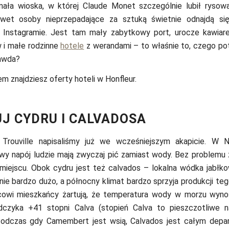
mała wioska, w której Claude Monet szczególnie lubił rysow
wet osoby nieprzepadające za sztuką świetnie odnajdą się
 Instagramie. Jest tam mały zabytkowy port, urocze kawiare
w i małe rodzinne
hotele
z werandami – to właśnie to, czego po
rawda?
em znajdziesz oferty hoteli w Honfleur.
J CYDRU I CALVADOSA
rouville napisaliśmy już we wcześniejszym akapicie. W N
wy napój ludzie mają zwyczaj pić zamiast wody. Bez problemu 
iejscu. Obok cydru jest też calvados – lokalna wódka jabłk
nie bardzo dużo, a północny klimat bardzo sprzyja produkcji te
scowi mieszkańcy żartują, że temperatura wody w morzu wyno
dczyka +41 stopni Calva (stopień Calva to pieszczotliwe n
Podczas gdy Camembert jest wsią, Calvados jest całym depa