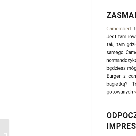
ZASMAK
Camembert
t
Jest tam równ
tak, tam gdzi
samego Camem
normandczykó
będziesz mó
Burger z ca
bagietką? T
gotowanych
ODPOCZ
IMPRES
15 porad przed