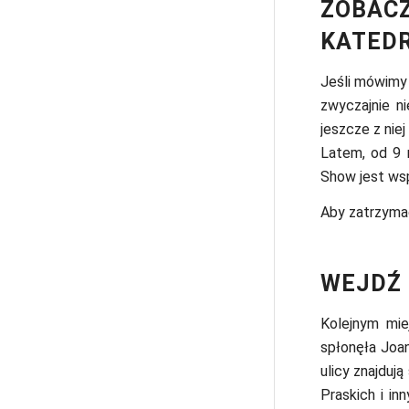
ZOBACZ
KATEDR
Jeśli mówimy
zwyczajnie ni
jeszcze z nie
Latem, od 9 
Show jest wsp
Aby zatrzyma
WEJDŹ
Kolejnym mie
spłonęła Joan
ulicy znajduj
Praskich i i