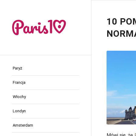
10 PO
NORMA
Paryż
Francja
Włochy
Londyn
Amsterdam
Mówi się, że