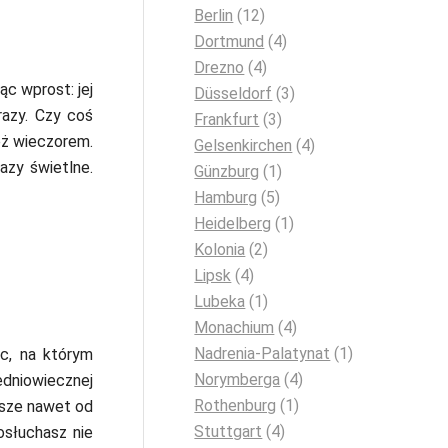
Berlin
(12)
Dortmund
(4)
Drezno
(4)
c wprost: jej
Düsseldorf
(3)
razy. Czy coś
Frankfurt
(3)
też wieczorem.
Gelsenkirchen
(4)
azy świetlne.
Günzburg
(1)
Hamburg
(5)
Heidelberg
(1)
Kolonia
(2)
Lipsk
(4)
Lubeka
(1)
Monachium
(4)
Nadrenia-Palatynat
(1)
c, na którym
Norymberga
(4)
edniowiecznej
Rothenburg
(1)
arsze nawet od
Stuttgart
(4)
osłuchasz nie