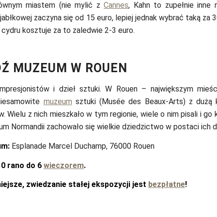
łównym miastem (nie mylić z
Cannes
, Kahn to zupełnie inne 
 jabłkowej zaczyna się od 15 euro, lepiej jednak wybrać taką za 
i cydru kosztuje za to zaledwie 2-3 euro.
DŹ MUZEUM W ROUEN
presjonistów i dzieł sztuki. W Rouen – największym mieści
 niesamowite
muzeum
sztuki (Musée des Beaux-Arts) z dużą k
. Wielu z nich mieszkało w tym regionie, wiele o nim pisali i go k
m Normandii zachowało się wielkie dziedzictwo w postaci ich dz
um:
Esplanade Marcel Duchamp, 76000 Rouen
10 rano do 6
wieczorem
.
iejsze, zwiedzanie stałej ekspozycji jest
bezpłatne
!