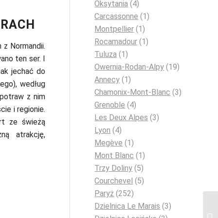
Oksytania
(4)
Carcassonne
(1)
ERACH
Montpellier
(1)
Rocamadour
(1)
 z Normandii.
Tuluza
(1)
no ten ser. I
Owernia-Rodan-Alpy
(19)
nak jechać do
Annecy
(1)
ego), według
Chamonix-Mont-Blanc
(3)
potraw z nim
Grenoble
(4)
ie i regionie.
Les Deux Alpes
(3)
t ze świeżą
Lyon
(4)
ną atrakcję,
Megève
(1)
Mont Blanc
(1)
Trzy Doliny
(5)
Courchevel
(5)
Paryż
(252)
Dzielnica Le Marais
(3)