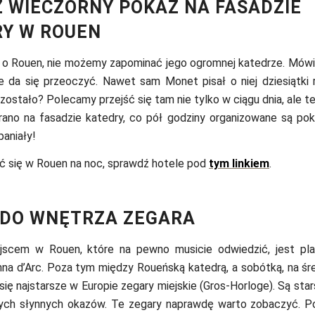
 WIECZORNY POKAZ NA FASADZIE
Y W ROUEN
 o Rouen, nie możemy zapominać jego ogromnej katedrze. Mówią
e da się przeoczyć. Nawet sam Monet pisał o niej dziesiątki 
j zostało? Polecamy przejść się tam nie tylko w ciągu dnia, ale 
rano na fasadzie katedry, co pół godziny organizowane są pok
aniały!
ć się w Rouen na noc, sprawdź hotele pod
tym linkiem
.
 DO WNĘTRZA ZEGARA
jscem w Rouen, które na pewno musicie odwiedzić, jest pla
na d’Arc. Poza tym między Roueńską katedrą, a sobótką, na śr
ą się najstarsze w Europie zegary miejskie (Gros-Horloge). Są st
nnych słynnych okazów. Te zegary naprawdę warto zobaczyć. P