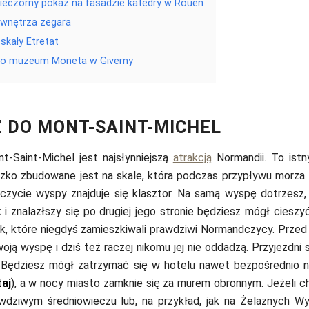
eczorny pokaz na fasadzie katedry w Rouen
 wnętrza zegara
 skały Etretat
do muzeum Moneta w Giverny
 DO MONT-SAINT-MICHEL
-Saint-Michel jest najsłynniejszą
atrakcją
Normandii. To istn
zko zbudowane jest na skale, która podczas przypływu morza 
czycie wyspy znajduje się klasztor. Na samą wyspę dotrzesz
i znalazłszy się po drugiej jego stronie będziesz mógł cieszy
k, które niegdyś zamieszkiwali prawdziwi Normandczycy. Przed 
woją wyspę i dziś też raczej nikomu jej nie oddadzą. Przyjezdni
. Będziesz mógł zatrzymać się w hotelu nawet bezpośrednio na
taj
), a w nocy miasto zamknie się za murem obronnym. Jeżeli 
awdziwym średniowieczu lub, na przykład, jak na Żelaznych W