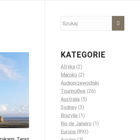
KATEGORIE
Afryka
(2)
Maroko
(2)
Audioprzewodniki
TouringBee
(26)
Australia
(5)
Sydney
(3)
Brazylia
(1)
Rio de Janeiro
(1)
Europa
(893)
zykami. Teraz
Austria
(7)