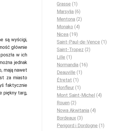
Grasse
(1)
Marsylia
(6)
Mentona
(2)
Monako
(4)
Nicea
(19)
e są wyścigi,
Saint-Paul-de-Vence
(1)
rność głównie
Saint-Tropez
(2)
 poszła w ich
Lille
(1)
 można jednak
Normandia
(16)
to, mają nawet
Deauville
(1)
st za miasto
Étretat
(1)
yś faktycznie
Honfleur
(1)
e piękny targ,
Mont Saint-Michel
(4)
Rouen
(2)
Nowa Akwitania
(4)
Bordeaux
(3)
Perigord i Dordogne
(1)