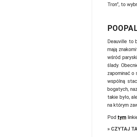
Tron”, to wyb
POOPAL
Deauville to
mają znakomi
wśród paryski
ślady. Obecni
zapominać o s
wspólną stac
bogatych, naz
takie było, a
na którym zaw
Pod
tym
link
»
CZYTAJ T