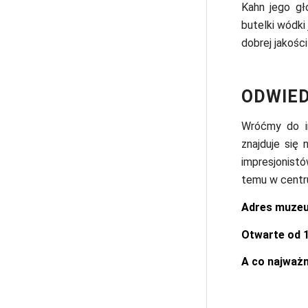
Kahn jego g
butelki wódki
dobrej jakośc
ODWIE
Wróćmy do im
znajduje się
impresjonistów
temu w centru
Adres muze
Otwarte od 
A co najważn