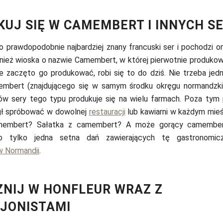
UJ SIĘ W CAMEMBERT I INNYCH S
o prawdopodobnie najbardziej znany francuski ser i pochodzi on
ież wioska o nazwie Camembert, w której pierwotnie produkowa
e zaczęto go produkować, robi się to do dziś. Nie trzeba jed
bert (znajdującego się w samym środku okręgu normandzki
w sery tego typu produkuje się na wielu farmach. Poza tym 
gł spróbować w dowolnej
restauracji
lub kawiarni w każdym mieśc
membert? Sałatka z camembert? A może gorący camember
o tylko jedna setna dań zawierających tę gastronomicz
w Normandii
.
NIJ W HONFLEUR WRAZ Z
JONISTAMI