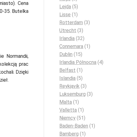
miasto). Cena
Lejda
(5)
30-35. Butelka
Lisse
(1)
Rotterdam
(3)
Utrecht
(3)
Irlandia
(32)
Connemara
(1)
Dublin
(15)
e Normandii,
Irlandia Północna
(4)
olekcją prac
Belfast
(1)
ochali. Dzięki
Islandia
(5)
ieł.
Reykjavík
(3)
Luksemburg
(3)
Malta
(1)
Valletta
(1)
Niemcy
(51)
Baden-Baden
(1)
Bamberg
(1)