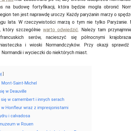
s na budowę fortyfikacji, która będzie mogła obronić Nor
egion ten jest naprawdę uroczy. Każdy paryżanin marzy o spędze
ągu lata. W rzeczywistości marzą o tym nie tylko Paryżanie.
, który szczególnie
warto odwiedzić
. Należy tam przynajmni
 francuskich serów, nacieszyć się północnymi krajobraza
iasteczka i wioski Normandczyków. Przy okazji sprawdź
Normandii i wycieczki do niektórych miast.
yj
 Mont-Saint-Michel
ię w Deauville
się w camembert i innych serach
 w Honfleur wraz z impresjonistami
ydru i calvadosa
 muzeum w Rouen