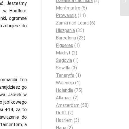
Dzielnica Łacińska
(3)
ać. Jesteśmy
Montmartre
(5)
 w Honfleur.
Prowansja
(11)
nki, ogromne
Zamki nad Loarą
(6)
trzebujesz do
Hiszpania
(35)
Barcelona
(23)
Figueres
(1)
Madryt
(2)
Segovia
(1)
Sewilla
(3)
Teneryfa
(1)
ormandii ten
Walencja
(1)
znajdziesz go
Holandia
(75)
owa. Jabłek w
Alkmaar
(2)
go jabłkowego
Amsterdam
(58)
si +14, za to
Delft
(2)
awiązanie do
Haarlem
(3)
rtamentem, a
Haga
(2)