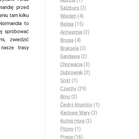
mandię przed
Salzburg
(2)
niu tam kilku
Wiedeń
(4)
 Normandia to
Belgia
(15)
ej spróbować
Antwerpia
(2)
mi, zwiedzić
Brugia
(4)
 nasze trasy
Bruksela
(3)
Gandawa
(2)
Chorwacja
(3)
Dubrownik
(2)
Split
(1)
Czechy
(29)
Brno
(2)
Český Krumlov
(1)
Karlowe Wary
(3)
Kutná Hora
(2)
Pilzno
(1)
Praga
(16)