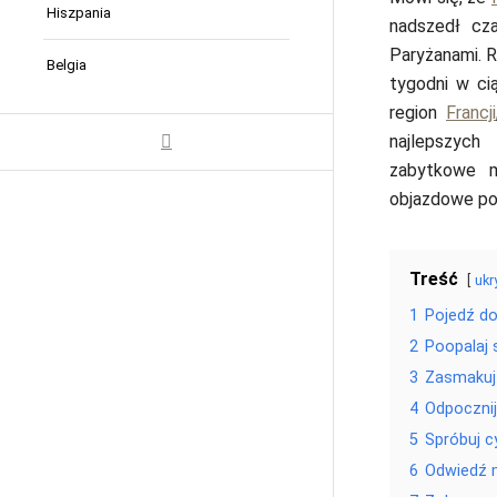
Hiszpania
nadszedł cza
Paryżanami. R
Belgia
tygodni w ci
region
Francji
najlepszych
zabytkowe m
objazdowe po 
Treść
ukr
1
Pojedź do
2
Poopalaj s
3
Zasmakuj 
4
Odpocznij
5
Spróbuj c
6
Odwiedź