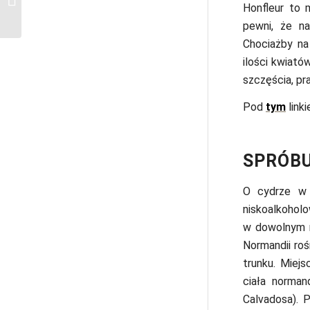
Honfleur to 
wyjazdem do Paryża
pewni, że na
Chociażby na
ilości kwiató
szczęścia, p
Pod
tym
linki
SPRÓBU
O cydrze w T
niskoalkoholo
w dowolnym m
Normandii roś
trunku. Miej
ciała norman
Calvadosa). 