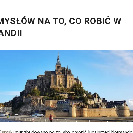
MYSŁÓW NA TO, CO ROBIĆ W
NDII
Paryski
mur zbudowano po to, aby chronić ludziprzed Normandc