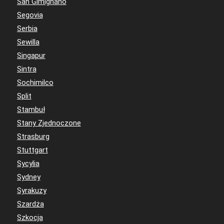
San Gimignano
Segovia
Serbia
Sewilla
Singapur
Sintra
Sochimilco
Split
Stambuł
Stany Zjednoczone
Strasburg
Stuttgart
Sycylia
Sydney
Syrakuzy
Szardża
Szkocja