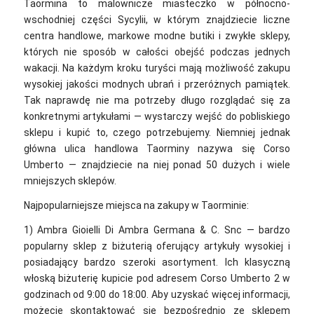
Taormina to malownicze miasteczko w północno-
wschodniej części Sycylii, w którym znajdziecie liczne
centra handlowe, markowe modne butiki i zwykłe sklepy,
których nie sposób w całości obejść podczas jednych
wakacji. Na każdym kroku turyści mają możliwość zakupu
wysokiej jakości modnych ubrań i przeróżnych pamiątek.
Tak naprawdę nie ma potrzeby długo rozglądać się za
konkretnymi artykułami — wystarczy wejść do pobliskiego
sklepu i kupić to, czego potrzebujemy. Niemniej jednak
główna ulica handlowa Taorminy nazywa się Corso
Umberto — znajdziecie na niej ponad 50 dużych i wiele
mniejszych sklepów.
Najpopularniejsze miejsca na zakupy w Taorminie:
1) Ambra Gioielli Di Ambra Germana & C. Snc — bardzo
popularny sklep z biżuterią oferujący artykuły wysokiej i
posiadający bardzo szeroki asortyment. Ich klasyczną
włoską biżuterię kupicie pod adresem Corso Umberto 2 w
godzinach od 9:00 do 18:00. Aby uzyskać więcej informacji,
możecie skontaktować się bezpośrednio ze sklepem