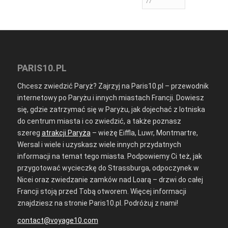
PARIS10.PL
Chcesz zwiedzić Paryż? Zajrzyj na Paris10.pl – przewodnik
internetowy po Paryżu i innych miastach Francji. Dowiesz
się, gdzie zatrzymać się w Paryżu, jak dojechać z lotniska
do centrum miasta i co zwiedzić, a także poznasz
szereg
atrakcji Paryża
– wieżę Eiffla, Luwr, Montmartre,
Wersal i wiele i uzyskasz wiele innych przydatnych
informacji na temat tego miasta. Podpowiemy Ci też, jak
przygotować wycieczkę do Strassburga, odpoczynek w
Nicei oraz zwiedzanie zamków nad Loarą – drzwi do całej
Francji stoją przed Tobą otworem. Więcej informacji
znajdziesz na stronie Paris10.pl. Podróżuj z nami!
contact@voyage10.com