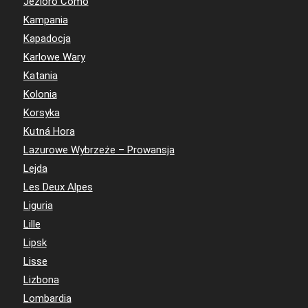
Jezioro Como
Kampania
Kapadocja
Karlowe Wary
Katania
Kolonia
Korsyka
Kutná Hora
Lazurowe Wybrzeże – Prowansja
Lejda
Les Deux Alpes
Liguria
Lille
Lipsk
Lisse
Lizbona
Lombardia