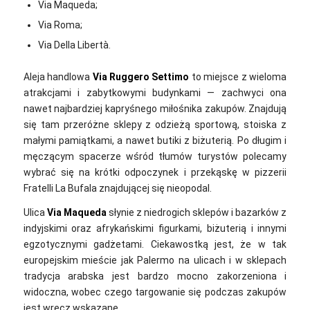
Via Maqueda;
Via Roma;
Via Della Libertà.
Aleja handlowa
Via Ruggero Settimo
to miejsce z wieloma
atrakcjami i zabytkowymi budynkami — zachwyci ona
nawet najbardziej kapryśnego miłośnika zakupów. Znajdują
się tam przeróżne sklepy z odzieżą sportową, stoiska z
małymi pamiątkami, a nawet butiki z biżuterią. Po długim i
męczącym spacerze wśród tłumów turystów polecamy
wybrać się na krótki odpoczynek i przekąskę w pizzerii
Fratelli La Bufala znajdującej się nieopodal.
Ulica
Via Maqueda
słynie z niedrogich sklepów i bazarków z
indyjskimi oraz afrykańskimi figurkami, biżuterią i innymi
egzotycznymi gadżetami. Ciekawostką jest, że w tak
europejskim mieście jak Palermo na ulicach i w sklepach
tradycja arabska jest bardzo mocno zakorzeniona i
widoczna, wobec czego targowanie się podczas zakupów
jest wręcz wskazane.