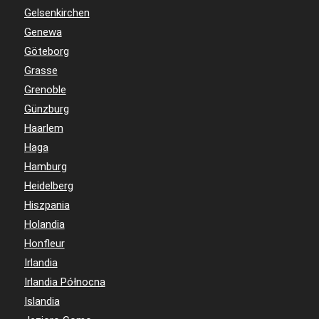
Gelsenkirchen
Genewa
Göteborg
Grasse
Grenoble
Günzburg
Haarlem
Haga
Hamburg
Heidelberg
Hiszpania
Holandia
Honfleur
Irlandia
Irlandia Północna
Islandia