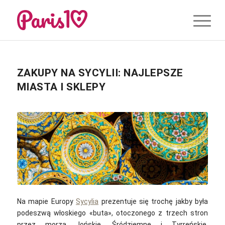
ZAKUPY NA SYCYLII: NAJLEPSZE
MIASTA I SKLEPY
Na mapie Europy
Sycylia
prezentuje się trochę jakby była
podeszwą włoskiego «buta», otoczonego z trzech stron
przez morza Jońskie, Śródziemne i Tyrreńskie.