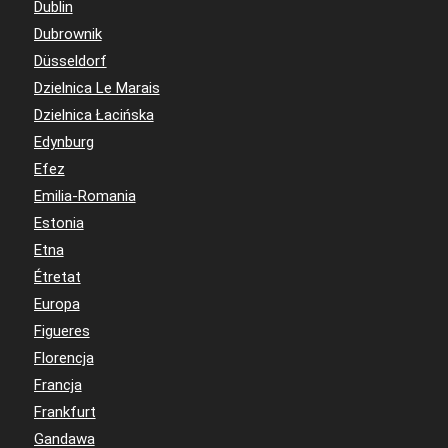
Dublin
Dubrownik
Düsseldorf
Dzielnica Le Marais
Dzielnica Łacińska
Edynburg
Efez
Emilia-Romania
Estonia
Etna
Étretat
Europa
Figueres
Florencja
Francja
Frankfurt
Gandawa