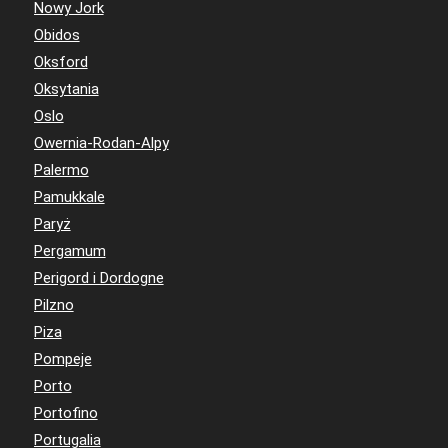
Nowy Jork
Obidos
Oksford
Oksytania
Oslo
Owernia-Rodan-Alpy
Palermo
Pamukkale
Paryż
Pergamum
Perigord i Dordogne
Pilzno
Piza
Pompeje
Porto
Portofino
Portugalia