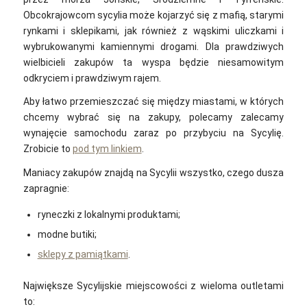
Obcokrajowcom sycylia może kojarzyć się z mafią, starymi
rynkami i sklepikami, jak również z wąskimi uliczkami i
wybrukowanymi kamiennymi drogami. Dla prawdziwych
wielbicieli zakupów ta wyspa będzie niesamowitym
odkryciem i prawdziwym rajem.
Aby łatwo przemieszczać się między miastami, w których
chcemy wybrać się na zakupy, polecamy zalecamy
wynajęcie samochodu zaraz po przybyciu na Sycylię.
Zrobicie to
pod tym linkiem
.
Maniacy zakupów znajdą na Sycylii wszystko, czego dusza
zapragnie:
ryneczki z lokalnymi produktami;
modne butiki;
sklepy z pamiątkami
.
Największe Sycylijskie miejscowości z wieloma outletami
to: