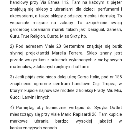
handlowy przy Via Etnea 112. Tam na każdym z pięter
znajdują się sklepy z ubraniami dla dzieci, perfumami i
akcesoriami, a także sklepy z odzieżą męską i damską. To
wspaniałe miejsce na zakupy. Tu uzupełnicie swoją
garderobę ubraniami marek takich jak: Desigual, Ganesh,
Guru, True Religion, Custo, Miss Sixty, itp.
2) Pod adresem Viale 20 Settembre znajduje się butik
słynnej projektantki Marella Ferrera. Sklep znany jest
przede wszystkim z sukienek wykonanych z nietypowych
materiałów, zdobionych pięknymi haftami.
3) Jeśli pójdziecie nieco dalej ulicą Corso Italia, pod nr 185
znajdziecie ogromne centrum handlowe Gigi Tropea, w
którym kupicie najnowsze modele z kolekcji Prady, Miu Miu,
Gucci, Lanvin i innych.
4) Pamiętaj, aby koniecznie wstąpić do Sycylia Outlet
mieszczący się przy Viale Mario Rapisardi 26. Tam kupicie
markowe ubrania bardzo wysokiej jakości w
konkurencyjnych cenach.