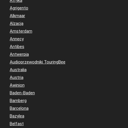
Afryka
Agrigento
Alkmaar
Alzacja
Amsterdam
Annecy
Antibes
Antwerpia
Audioprzewodniki TouringBee
Australia
Austria
Awinion
Baden-Baden
Bamberg
Barcelona
Bazylea
Belfast