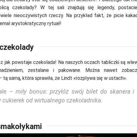
olicą czekolady? W tej sali znajdują się legendy, postaci
wiele nieoczywistych rzeczy. Na przykład fakt, że picie kaka
emal arystokratyczny rytuał!
 czekolady
z jak powstaje czekolada! Na naszych oczach tabliczki są wle
nadzieniem, zestalane i pakowane. Można nawet zobacz
 tą samą, która sprawiła, że Lindt «rozpływa się w ustach».
ale – miły bonus: przyłóż swój bilet do skanera i
y cukierek od wirtualnego czekoladnika.
 smakołykami