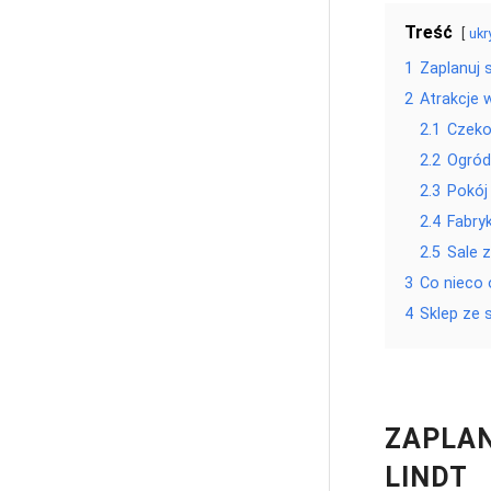
Treść
ukr
1
Zaplanuj 
2
Atrakcje 
2.1
Czeko
2.2
Ogród
2.3
Pokój 
2.4
Fabry
2.5
Sale 
3
Co nieco o
4
Sklep ze 
ZAPLAN
LINDT