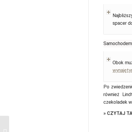
Najbliżs
spacer do
Samochodem
Obok muz
wynajęt
Po zwiedzeniu
również Lin
czekoladek w
»
CZYTAJ T
Co zobaczyć w
Czeskiej i Saksońskiej