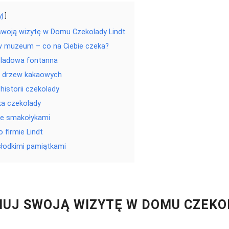
yj
swoją wizytę w Domu Czekolady Lindt
w muzeum – co na Ciebie czeka?
ladowa fontanna
 drzew kakaowych
historii czekolady
ka czekolady
ze smakołykami
 firmie Lindt
słodkimi pamiątkami
UJ SWOJĄ WIZYTĘ W DOMU CZEKO