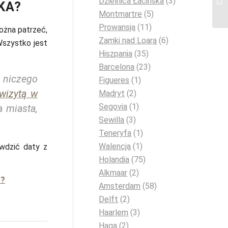
Dzielnica Łacińska
(3)
KA?
Montmartre
(5)
Prowansja
(11)
ożna patrzeć,
Zamki nad Loarą
(6)
Wszystko jest
Hiszpania
(35)
Barcelona
(23)
 niczego
Figueres
(1)
 wizytą w
Madryt
(2)
Segovia
(1)
 miasta,
Sewilla
(3)
Teneryfa
(1)
Walencja
(1)
wdzić daty z
Holandia
(75)
Alkmaar
(2)
ć?
Amsterdam
(58)
Delft
(2)
Haarlem
(3)
Haga
(2)