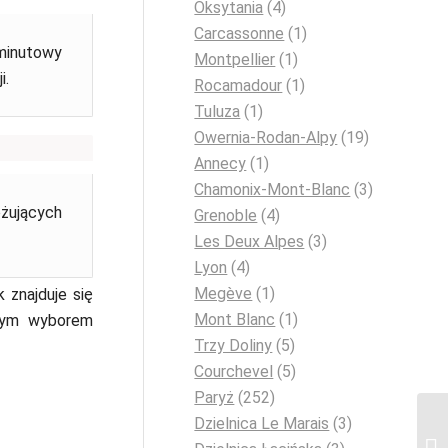
Oksytania
(4)
Carcassonne
(1)
-minutowy
Montpellier
(1)
i.
Rocamadour
(1)
Tuluza
(1)
Owernia-Rodan-Alpy
(19)
Annecy
(1)
Chamonix-Mont-Blanc
(3)
óżujących
Grenoble
(4)
Les Deux Alpes
(3)
Lyon
(4)
Megève
(1)
 znajduje się
Mont Blanc
(1)
owym wyborem
Trzy Doliny
(5)
Courchevel
(5)
Paryż
(252)
Dzielnica Le Marais
(3)