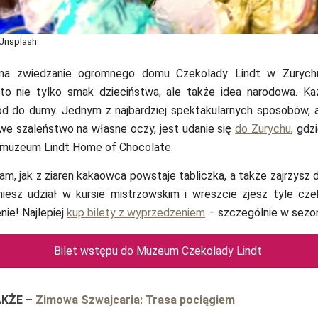
 Unsplash
 na zwiedzanie ogromnego domu Czekolady Lindt w Zurych
o nie tylko smak dzieciństwa, ale także idea narodowa. Ka
d do dumy. Jednym z najbardziej spektakularnych sposobów, 
we szaleństwo na własne oczy, jest udanie się
do Zurychu
, gdz
 muzeum Lindt Home of Chocolate.
am, jak z ziaren kakaowca powstaje tabliczka, a także zajrzysz
iesz udział w kursie mistrzowskim i wreszcie zjesz tyle czek
nie! Najlepiej
kup bilety z wyprzedzeniem
– szczególnie w sezon
Bilet wstępu do Muzeum Czekolady Lindt
AKŻE
–
Zimowa Szwajcaria: Trasa pociągiem