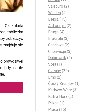
Salzburg
(2)
Wiedeń
(4)
Belgia
(15)
Antwerpia
(2)
u! Czekolada
Brugia
(4)
żda tabliczka
Bruksela
(3)
aby zobaczyć
Gandawa
(2)
ie znajduje się
Chorwacja
(3)
Dubrownik
(2)
 do prawdziwej
Split
(1)
olady, na ile
Czechy
(29)
ie.
Brno
(2)
Český Krumlov
(1)
Karlowe Wary
(3)
Kutná Hora
(2)
Pilzno
(1)
Praga
(16)