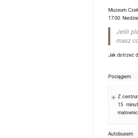
Muzeum Czeko
17:00. Niedzi
Jeśli pl
masz co
Jak dotrzeć
Pociągiem
Z centru
15 minut
malownicz
Autobusem