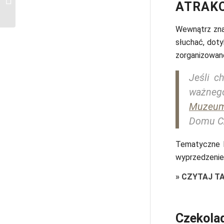
ATRAKC
Szwajcarii?
Wewnątrz znaj
słuchać, dot
zorganizowan
Jeśli c
ważneg
Muzeum
Domu Cz
Tematyczne k
wyprzedzeniem
»
CZYTAJ T
Czekola