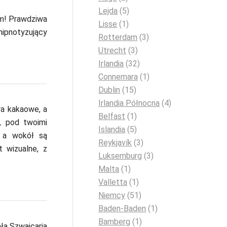
Lejda
(5)
om! Prawdziwa
Lisse
(1)
 hipnotyzujący
Rotterdam
(3)
Utrecht
(3)
Irlandia
(32)
Connemara
(1)
Dublin
(15)
Irlandia Północna
(4)
wa kakaowe, a
Belfast
(1)
j, pod twoimi
Islandia
(5)
, a wokół są
Reykjavík
(3)
t wizualne, z
Luksemburg
(3)
Malta
(1)
Valletta
(1)
Niemcy
(51)
Baden-Baden
(1)
Bamberg
(1)
ła Szwajcaria