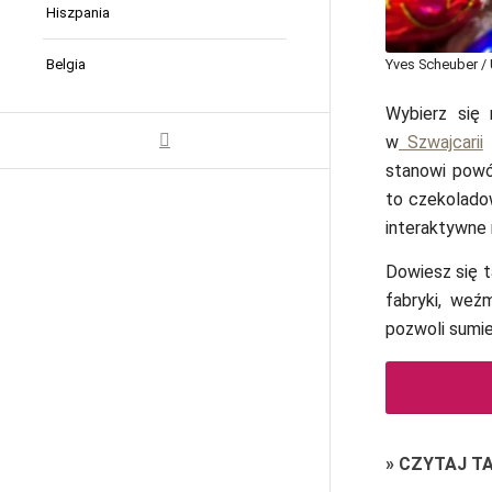
Hiszpania
Yves Scheuber /
Belgia
Wybierz się
w
Szwajcarii
t
stanowi powó
to czekolado
interaktywne
Dowiesz się t
fabryki, weźm
pozwoli sumie
»
CZYTAJ T