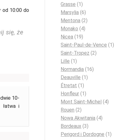
Grasse
(1)
y od 10:00 do
Marsylia
(6)
Mentona
(2)
Monako
(4)
j się, że
Nicea
(19)
Saint-Paul-de-Vence
(1)
Saint-Tropez
(2)
Lille
(1)
Normandia
(16)
Deauville
(1)
Étretat
(1)
Honfleur
(1)
edwie 10-
Mont Saint-Michel
(4)
 łatwa i
Rouen
(2)
Nowa Akwitania
(4)
Bordeaux
(3)
Perigord i Dordogne
(1)