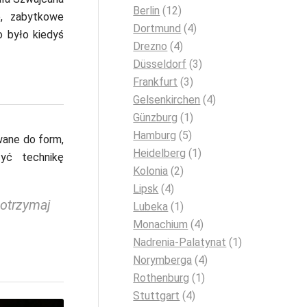
Berlin
(12)
e, zabytkowe
Dortmund
(4)
o było kiedyś
Drezno
(4)
Düsseldorf
(3)
Frankfurt
(3)
Gelsenkirchen
(4)
Günzburg
(1)
Hamburg
(5)
wane do form,
Heidelberg
(1)
yć technikę
Kolonia
(2)
Lipsk
(4)
 otrzymaj
Lubeka
(1)
Monachium
(4)
Nadrenia-Palatynat
(1)
Norymberga
(4)
Rothenburg
(1)
Stuttgart
(4)