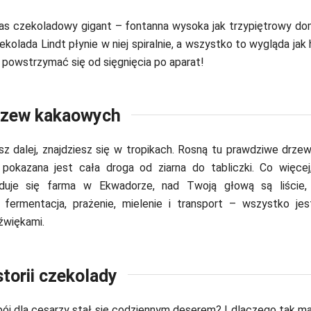
nas czekoladowy gigant – fontanna wysoka jak trzypiętrowy d
ekolada Lindt płynie w niej spiralnie, a wszystko to wygląda jak
 powstrzymać się od sięgnięcia po aparat!
rzew kakaowych
sz dalej, znajdziesz się w tropikach. Rosną tu prawdziwe drze
 pokazana jest cała droga od ziarna do tabliczki. Co więce
jduje się farma w Ekwadorze, nad Twoją głową są liście
: fermentacja, prażenie, mielenie i transport – wszystko jes
źwiękami.
storii czekolady
pój dla cesarzy stał się codziennym deserem? I dlaczego tak ma