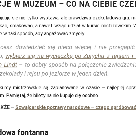
JE W MUZEUM – CO NA CIEBIE CZE
duje się nie tylko wystawa, ale prawdziwa czekoladowa gra: m
ykać, smakować, a nawet wziąć udział w kursie mistrzowskim. 
e w taki sposób, aby angażować zmysły.
hcesz dowiedzieć się nieco więcej i nie przegapić
o,
wybierz się na wycieczkę po Zurychu z rejsem i
 Lindt
– to dobry sposób na połączenie zwiedzania
ekolady i rejsu po jeziorze w jeden dzień.
ursy mistrzowskie są zaplanowane w czasie – najlepiej spra
. Pamiętaj, że bilety na nie kupuje się osobno.
AKŻE
–
Szwajcarskie potrawy narodowe – czego spróbowa
dowa fontanna