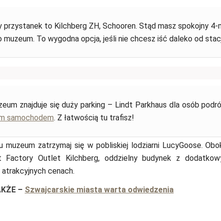
zy przystanek to Kilchberg ZH, Schooren. Stąd masz spokojny 4
 muzeum. To wygodna opcja, jeśli nie chcesz iść daleko od stacj
eum znajduje się duży parking – Lindt Parkhaus dla osób podr
ym samochodem
. Z łatwością tu trafisz!
 muzeum zatrzymaj się w pobliskiej lodziarni LucyGoose. Obok
dt Factory Outlet Kilchberg, oddzielny budynek z dodatk
 atrakcyjnych cenach.
AKŻE
–
Szwajcarskie miasta warta odwiedzenia