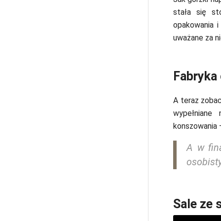
stała się st
opakowania i 
uważane za ni
Fabryka
A teraz zobac
wypełniane 
konszowania –
A w fin
osobist
Sale ze