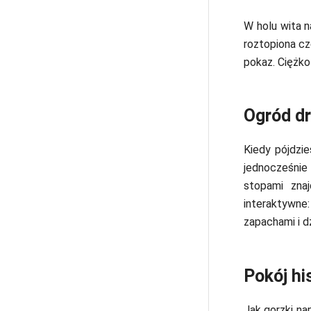
W holu wita 
roztopiona cz
pokaz. Ciężko
Ogród d
Kiedy pójdzie
jednocześnie
stopami zna
interaktywne
zapachami i d
Pokój hi
Jak gorzki na