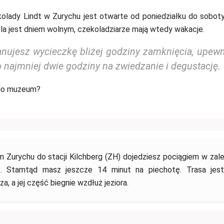
lady Lindt w Zurychu jest otwarte od poniedziałku do sobot
ela jest dniem wolnym, czekoladziarze mają wtedy wakacje.
anujesz wycieczkę bliżej godziny zamknięcia, upewni
 najmniej dwie godziny na zwiedzanie i degustację.
 do muzeum?
m Zurychu do stacji Kilchberg (ZH) dojedziesz pociągiem w zal
. Stamtąd masz jeszcze 14 minut na piechotę. Trasa jest
a, a jej część biegnie wzdłuż jeziora.