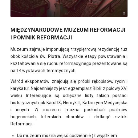
Jonathan Ansel Moy de Vitry / Unsplash
MIĘDZYNARODOWE MUZEUM REFORMACJI
I POMNIK REFORMACJI
Muzeum zajmuje imponującą trzypiętrową rezydencję tuż
obok kościoła św. Piotra. Wszystkie etapy powstawania i
kształtowania się ruchu reformacyjnego prezentowane są
na 14 wystawach tematycznych.
Wśród eksponatów znajdują się próbki rękopisów, rycin i
karykatur. Najcenniejszy jest egzemplarz Biblii z połowy XVI
wieku. Interesujące są odręczne listy takich postaci
historycznych jak Karol IX, Henryk III, Katarzyna Medycejska
i innych. W muzeum można posłuchać psalmów
hugenockich, luterskich chorałów i dotknąć sztuki
Reformacji.
Do muzeum można wejść codziennie (z wyjątkiem