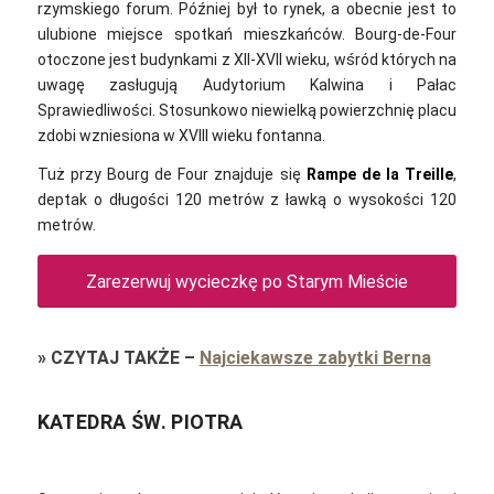
rzymskiego forum. Później był to rynek, a obecnie jest to
ulubione miejsce spotkań mieszkańców. Bourg-de-Four
otoczone jest budynkami z XII-XVII wieku, wśród których na
uwagę zasługują Audytorium Kalwina i Pałac
Sprawiedliwości. Stosunkowo niewielką powierzchnię placu
zdobi wzniesiona w XVIII wieku fontanna.
Tuż przy Bourg de Four znajduje się
Rampe de la Treille
,
deptak o długości 120 metrów z ławką o wysokości 120
metrów.
Zarezerwuj wycieczkę po Starym Mieście
»
CZYTAJ TAKŻE
–
Najciekawsze zabytki Berna
KATEDRA ŚW. PIOTRA