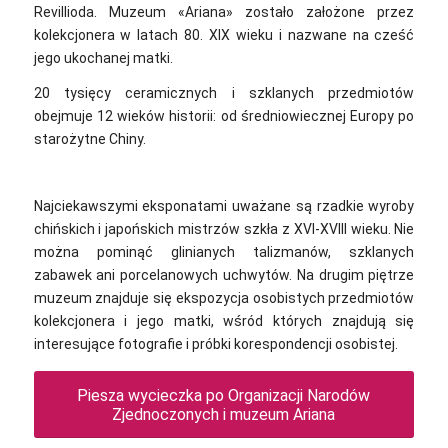
Revillioda. Muzeum «Ariana»‎ zostało założone przez
kolekcjonera w latach 80. XIX wieku i nazwane na cześć
jego ukochanej matki.
20 tysięcy ceramicznych i szklanych przedmiotów
obejmuje 12 wieków historii: od średniowiecznej Europy po
starożytne Chiny.
Najciekawszymi eksponatami uważane są rzadkie wyroby
chińskich i japońskich mistrzów szkła z XVI-XVIII wieku. Nie
można pominąć glinianych talizmanów, szklanych
zabawek ani porcelanowych uchwytów. Na drugim piętrze
muzeum znajduje się ekspozycja osobistych przedmiotów
kolekcjonera i jego matki, wśród których znajdują się
interesujące fotografie i próbki korespondencji osobistej.
Piesza wycieczka po Organizacji Narodów
Zjednoczonych i muzeum Ariana