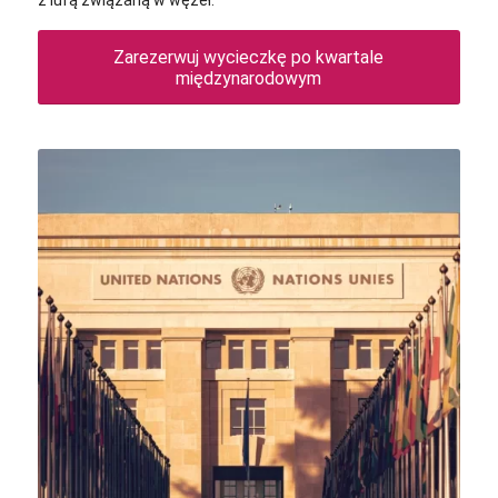
z lufą związaną w węzeł.
Zarezerwuj wycieczkę po kwartale
międzynarodowym