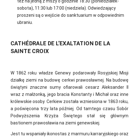
też na jedną z mszy o godzinie 18:30 (poniedziałek-
sobota), 11:30 lub 17:00 (niedziela). Odwiedzający
proszeni są o wejście do sanktuarium w odpowiednim
ubraniu.
CATHÉDRALE DE L’EXALTATION DE LA
SAINTE CROIX
W 1862 roku władze Genewy podarowały Rosyjskiej Misji
działkę ziemi na budowę cerkwi prawosławnej. Na budowę
świątyni znaczne sumy ofiarowali cesarz Aleksander II
wraz z małżonką, jego bracia Konstanty i Michał oraz inne
królewskie osoby. Cerkiew została wzniesiona w 1863 roku,
a poświęcona trzy lata później. Od tamtego czasu Sobór
Podwyższenia Krzyża Świętego stał się głównym
bastionem prawosławia na ziemi genewskiej.
Jest tu wspaniały ikonostas z marmuru karraryjskiego oraz