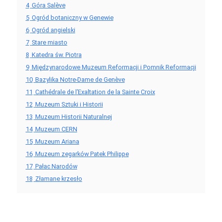
4
Góra Salève
5
Ogród botaniczny w Genewie
6
Ogród angielski
7
Stare miasto
8
Katedra św. Piotra
9
Międzynarodowe Muzeum Reformacji i Pomnik Reformacji
10
Bazylika Notre-Dame de Genève
11
Cathédrale de l’Exaltation de la Sainte Croix
12
Muzeum Sztuki i Historii
13
Muzeum Historii Naturalnej
14
Muzeum CERN
15
Muzeum Ariana
16
Muzeum zegarków Patek Philippe
17
Pałac Narodów
18
Złamane krzesło