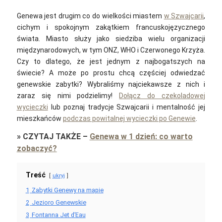
Genewa jest drugim co do wielkości miastem
w Szwajcarii
,
cichym i spokojnym zakątkiem francuskojęzycznego
świata. Miasto służy jako siedziba wielu organizacji
międzynarodowych, w tym ONZ, WHO i Czerwonego Krzyża.
Czy to dlatego, że jest jednym z najbogatszych na
świecie? A może po prostu chcą częściej odwiedzać
genewskie zabytki? Wybraliśmy najciekawsze z nich i
zaraz się nimi podzielimy!
Dołącz do czekoladowej
wycieczki
lub poznaj tradycje Szwajcarii i mentalność jej
mieszkańców
podczas powitalnej wycieczki po Genewie
.
»
CZYTAJ TAKŻE
–
Genewa w 1 dzień: co warto
zobaczyć?
Treść
ukryj
1
Zabytki Genewy na mapie
2
Jezioro Genewskie
3
Fontanna Jet d’Eau