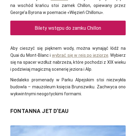
na wschód krańcu stoi zamek Chillon, opiewany przez
George’a Byrona w poemacie «Więzień Chillonu»‎.
Bilety wstępu do zamku Chillon
Aby cieszyć się pięknem wody, można wynająć łódź na
Quai du Mont-Blanc i
wybrać się w rejs po jeziorze
. Wybierz
się na spacer wzdłuż nabrzeża, które pochodzi z XIX wieku
i podziwiaj magiczną scenerię jeziora i Alp.
Niedaleko promenady w Parku Alpejskim stoi niezwykła
budowla – mauzoleum księcia Brunszwiku. Zachwyca ono
wykwintnymi neogotyckimi formami.
FONTANNA JET D’EAU