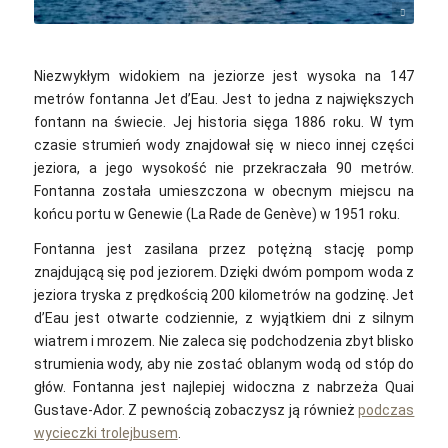
Toni Pomar / Unsplash
Niezwykłym widokiem na jeziorze jest wysoka na 147
metrów fontanna Jet d’Eau. Jest to jedna z największych
fontann na świecie. Jej historia sięga 1886 roku. W tym
czasie strumień wody znajdował się w nieco innej części
jeziora, a jego wysokość nie przekraczała 90 metrów.
Fontanna została umieszczona w obecnym miejscu na
końcu portu w Genewie (La Rade de Genève) w 1951 roku.
Fontanna jest zasilana przez potężną stację pomp
znajdującą się pod jeziorem. Dzięki dwóm pompom woda z
jeziora tryska z prędkością 200 kilometrów na godzinę. Jet
d’Eau jest otwarte codziennie, z wyjątkiem dni z silnym
wiatrem i mrozem. Nie zaleca się podchodzenia zbyt blisko
strumienia wody, aby nie zostać oblanym wodą od stóp do
głów. Fontanna jest najlepiej widoczna z nabrzeża Quai
Gustave-Ador. Z pewnością zobaczysz ją również
podczas
wycieczki trolejbusem
.