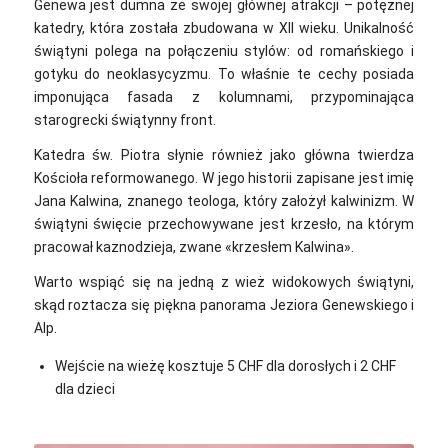
Genewa jest dumna ze swojej głównej atrakcji – potężnej
katedry, która została zbudowana w XII wieku. Unikalność
świątyni polega na połączeniu stylów: od romańskiego i
gotyku do neoklasycyzmu. To właśnie te cechy posiada
imponująca fasada z kolumnami, przypominająca
starogrecki świątynny front.
Katedra św. Piotra słynie również jako główna twierdza
Kościoła reformowanego. W jego historii zapisane jest imię
Jana Kalwina, znanego teologa, który założył kalwinizm. W
świątyni święcie przechowywane jest krzesło, na którym
pracował kaznodzieja, zwane «krzesłem Kalwina»‎.
Warto wspiąć się na jedną z wież widokowych świątyni,
skąd roztacza się piękna panorama Jeziora Genewskiego i
Alp.
Wejście na wieżę kosztuje 5 CHF dla dorosłych i 2 CHF
dla dzieci