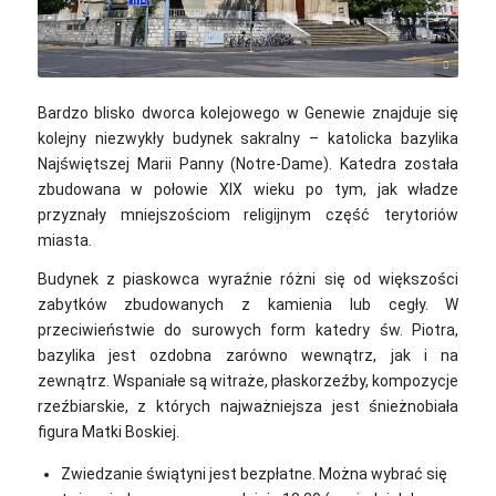
Annirok / Wikimedia Commons / CC-BY-SA-3.0
Bardzo blisko dworca kolejowego w Genewie znajduje się
kolejny niezwykły budynek sakralny – katolicka bazylika
Najświętszej Marii Panny (Notre-Dame). Katedra została
zbudowana w połowie XIX wieku po tym, jak władze
przyznały mniejszościom religijnym część terytoriów
miasta.
Budynek z piaskowca wyraźnie różni się od większości
zabytków zbudowanych z kamienia lub cegły. W
przeciwieństwie do surowych form katedry św. Piotra,
bazylika jest ozdobna zarówno wewnątrz, jak i na
zewnątrz. Wspaniałe są witraże, płaskorzeźby, kompozycje
rzeźbiarskie, z których najważniejsza jest śnieżnobiała
figura Matki Boskiej.
Zwiedzanie świątyni jest bezpłatne. Można wybrać się