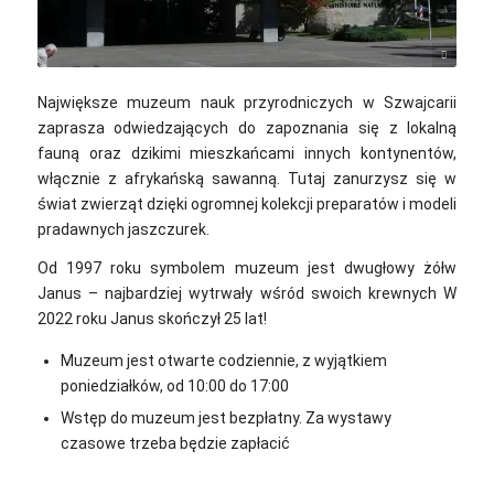
Liné1 / Wikimedia Commons / CC-BY-SA-3.0,2.5,2.0,1.0
Największe muzeum nauk przyrodniczych w Szwajcarii
zaprasza odwiedzających do zapoznania się z lokalną
fauną oraz dzikimi mieszkańcami innych kontynentów,
włącznie z afrykańską sawanną. Tutaj zanurzysz się w
świat zwierząt dzięki ogromnej kolekcji preparatów i modeli
pradawnych jaszczurek.
Od 1997 roku symbolem muzeum jest dwugłowy żółw
Janus – najbardziej wytrwały wśród swoich krewnych W
2022 roku Janus skończył 25 lat!
Muzeum jest otwarte codziennie, z wyjątkiem
poniedziałków, od 10:00 do 17:00
Wstęp do muzeum jest bezpłatny. Za wystawy
czasowe trzeba będzie zapłacić