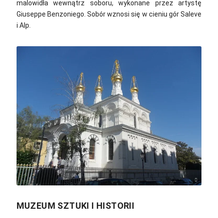
malowidła wewnątrz soboru, wykonane przez artystę
Giuseppe Benzoniego.
Sobór wznosi się w cieniu gór Saleve
i Alp.
Mourad Ben Abdallah / Wikimedia Commons / CC-BY-SA-4.0
MUZEUM SZTUKI I HISTORII