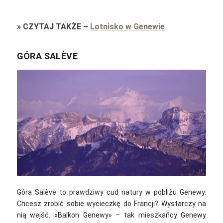
»
CZYTAJ TAKŻE
–
Lotnisko w Genewie
GÓRA SALÈVE
Mathieu Daix / Unsplash
Góra Salève to prawdziwy cud natury w pobliżu Genewy.
Chcesz zrobić sobie wycieczkę do Francji? Wystarczy na
nią wejść. «Balkon Genewy»‎ – tak mieszkańcy Genewy