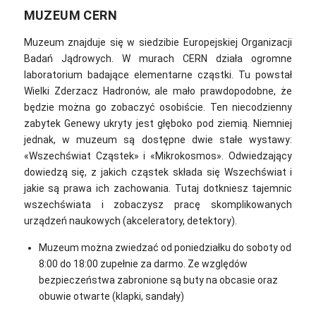
MUZEUM CERN
Muzeum znajduje się w siedzibie Europejskiej Organizacji
Badań Jądrowych. W murach CERN działa ogromne
laboratorium badające elementarne cząstki. Tu powstał
Wielki Zderzacz Hadronów, ale mało prawdopodobne, że
będzie można go zobaczyć osobiście. Ten niecodzienny
zabytek Genewy ukryty jest głęboko pod ziemią. Niemniej
jednak, w muzeum są dostępne dwie stałe wystawy:
«Wszechświat Cząstek»‎ i «Mikrokosmos»‎. Odwiedzający
dowiedzą się, z jakich cząstek składa się Wszechświat i
jakie są prawa ich zachowania. Tutaj dotkniesz tajemnic
wszechświata i zobaczysz pracę skomplikowanych
urządzeń naukowych (akceleratory, detektory).
Muzeum można zwiedzać od poniedziałku do soboty od
8:00 do 18:00 zupełnie za darmo. Ze względów
bezpieczeństwa zabronione są buty na obcasie oraz
obuwie otwarte (klapki, sandały)