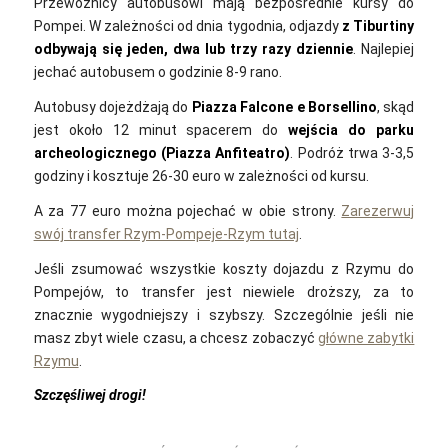
Przewoźnicy autobusowi mają bezpośrednie kursy do
Pompei. W zależności od dnia tygodnia, odjazdy
z Tiburtiny
odbywają się jeden, dwa lub trzy razy dziennie
. Najlepiej
jechać autobusem o godzinie 8-9 rano.
Autobusy dojeżdżają do
Piazza Falcone e Borsellino
, skąd
jest około 12 minut spacerem do
wejścia do parku
archeologicznego (Piazza Anfiteatro)
. Podróż trwa 3-3,5
godziny i kosztuje 26-30 euro w zależności od kursu.
A za 77 euro można pojechać w obie strony.
Zarezerwuj
swój transfer Rzym-Pompeje-Rzym tutaj
.
Jeśli zsumować wszystkie koszty dojazdu z Rzymu do
Pompejów, to transfer jest niewiele droższy, za to
znacznie wygodniejszy i szybszy. Szczególnie jeśli nie
masz zbyt wiele czasu, a chcesz zobaczyć
główne zabytki
Rzymu
.
Szczęśliwej drogi!