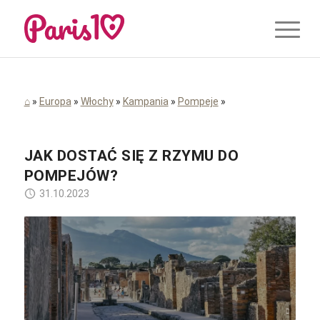
⌂
»
Europa
»
Włochy
»
Kampania
»
Pompeje
»
JAK DOSTAĆ SIĘ Z RZYMU DO
POMPEJÓW?
31.10.2023
Marta / Pixabay