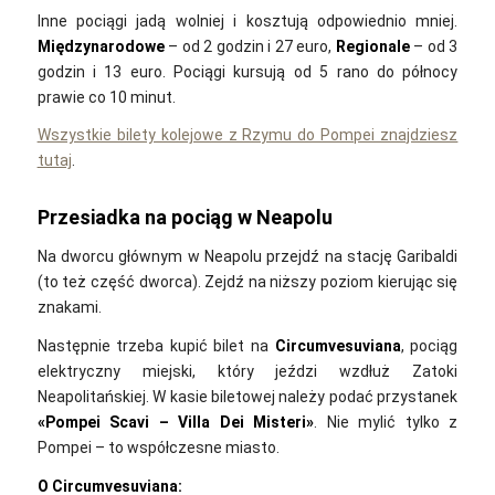
Inne pociągi jadą wolniej i kosztują odpowiednio mniej.
Międzynarodowe
– od 2 godzin i 27 euro,
Regionale
– od 3
godzin i 13 euro. Pociągi kursują od 5 rano do północy
prawie co 10 minut.
Wszystkie bilety kolejowe z Rzymu do Pompei znajdziesz
tutaj
.
Przesiadka na pociąg w Neapolu
Na dworcu głównym w Neapolu przejdź na stację Garibaldi
(to też część dworca). Zejdź na niższy poziom kierując się
znakami.
Następnie trzeba kupić bilet na
Circumvesuviana
, pociąg
elektryczny miejski, który jeździ wzdłuż Zatoki
Neapolitańskiej. W kasie biletowej należy podać przystanek
«
Pompei Scavi
–
Villa Dei Misteri»
. Nie mylić tylko z
Pompei – to współczesne miasto.
O Circumvesuviana: