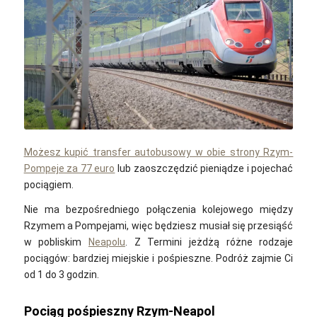
Ferrovie dello Stato Italiane / Flickr / CC0 1.0
Możesz kupić transfer autobusowy w obie strony Rzym-
Pompeje za 77 euro
lub zaoszczędzić pieniądze i pojechać
pociągiem.
Nie ma bezpośredniego połączenia kolejowego między
Rzymem a Pompejami, więc będziesz musiał się przesiąść
w pobliskim
Neapolu
. Z Termini jeżdżą różne rodzaje
pociągów: bardziej miejskie i pośpieszne. Podróż zajmie Ci
od 1 do 3 godzin.
Pociąg pośpieszny Rzym-Neapol