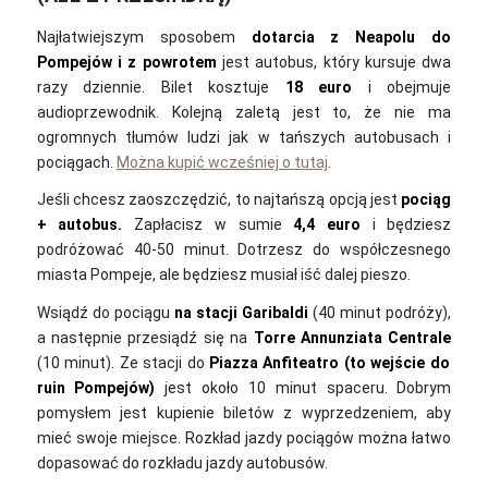
Najłatwiejszym sposobem
dotarcia z Neapolu do
Pompejów i z powrotem
jest autobus, który kursuje dwa
razy dziennie. Bilet kosztuje
18 euro
i obejmuje
audioprzewodnik. Kolejną zaletą jest to, że nie ma
ogromnych tłumów ludzi jak w tańszych autobusach i
pociągach.
Można kupić wcześniej o tutaj
.
Jeśli chcesz zaoszczędzić, to najtańszą opcją jest
pociąg
+ autobus.
Zapłacisz w sumie
4,4 euro
i będziesz
podróżować 40-50 minut. Dotrzesz do współczesnego
miasta Pompeje, ale będziesz musiał iść dalej pieszo.
Wsiądź do pociągu
na stacji Garibaldi
(40 minut podróży),
a następnie przesiądź się na
Torre Annunziata Centrale
(10 minut). Ze stacji do
Piazza Anfiteatro
(to wejście do
ruin Pompejów)
jest około 10 minut spaceru. Dobrym
pomysłem jest kupienie biletów z wyprzedzeniem, aby
mieć swoje miejsce. Rozkład jazdy pociągów można łatwo
dopasować do rozkładu jazdy autobusów.