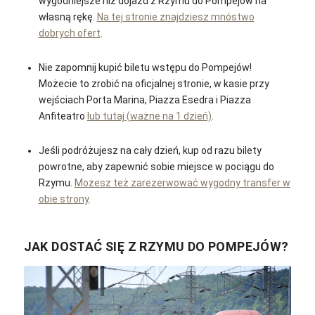
wygodniejsze niż dojazd z Rzymu do Pompejów na
własną rękę.
Na tej stronie znajdziesz mnóstwo
dobrych ofert
.
Nie zapomnij kupić biletu wstępu do Pompejów!
Możecie to zrobić na oficjalnej stronie, w kasie przy
wejściach Porta Marina, Piazza Esedra i Piazza
Anfiteatro
lub tutaj (ważne na 1 dzień)
.
Jeśli podróżujesz na cały dzień, kup od razu bilety
powrotne, aby zapewnić sobie miejsce w pociągu do
Rzymu.
Możesz też zarezerwować wygodny transfer w
obie strony
.
JAK DOSTAĆ SIĘ Z RZYMU DO POMPEJÓW?