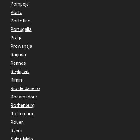
Pompeje
Porto
Portofino
Portugalia
Praga
Prowansja
Ragusa
Rennes
Reykjavík
Rimini
Rio de Janeiro
Rocamadour
Rothenburg
Rotterdam
Rouen
Rzym
Saint-Malo