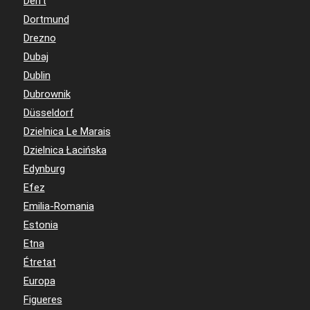
Delft
Dortmund
Drezno
Dubaj
Dublin
Dubrownik
Düsseldorf
Dzielnica Le Marais
Dzielnica Łacińska
Edynburg
Efez
Emilia-Romania
Estonia
Etna
Étretat
Europa
Figueres