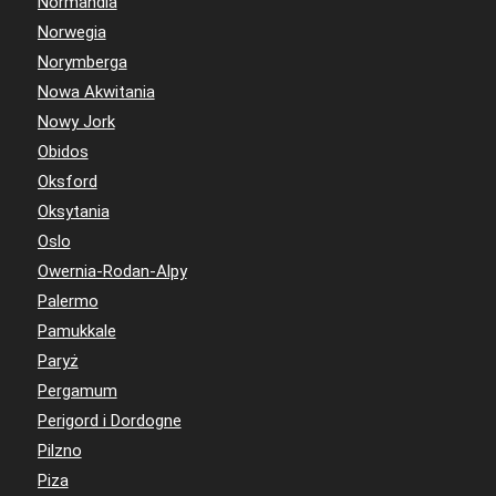
Normandia
Norwegia
Norymberga
Nowa Akwitania
Nowy Jork
Obidos
Oksford
Oksytania
Oslo
Owernia-Rodan-Alpy
Palermo
Pamukkale
Paryż
Pergamum
Perigord i Dordogne
Pilzno
Piza