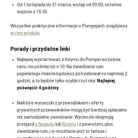
Od 1 listopada do 31 marca: wstęp od 09:00, ostatnie
wejście o 15:30.
Wszystkie praktyczne informacje o Pompejach znajdziesz
w tym artykule
.
Porady i przydatne linki
Najlepiej wystartować z Rzymu do Pompei wcześnie
rano, nie później niż o 10. Na zwiedzanie ruin
popielatego miasta będziesz potrzebował co najmniej 2
godzin, a to będzie tylko szybki rzut oka.
Najlepiej
poświęcić 4 godziny.
Niektóre wycieczki z przewodnikiem i oferty
prywatnych przewodników mogą być bardziej opłacalne
niż samodzielne zwiedzanie. Wycieczki obejmują
przejazd
z Neapolu
lub
Rzymu
i z powrotem, plus
zwiedzanie ruin, i w rezultacie jest to tańsze i