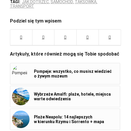
TAGI:
JAK DOTRZEĆ
,
SAMOCHÓD
,
TAKSÓWKA
,
TRANSPORT
Podziel się tym wpisem
Artykuły, które również mogą się Tobie spodobać
Pompeje: wszystko, co musisz wiedzieć
o żywym muzeum
Wybrzeże Amalfi: plaże, hotele, miejsca
warte odwiedzenia
Plaże Neapolu: 14 najlepszych
w kierunku Rzymu i Sorrento + mapa