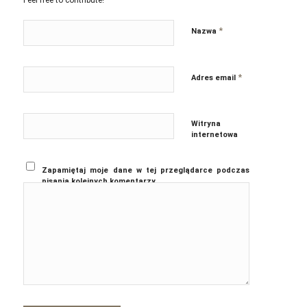
Feel free to contribute!
*
Nazwa
*
Adres email
Witryna
internetowa
Zapamiętaj moje dane w tej przeglądarce podczas
pisania kolejnych komentarzy.