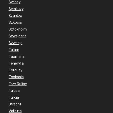
Sydney
Syrakuzy
Szardża
Szkocja
Sztokholm
Szwajcaria
Szwecja
Tallinn
Taormina
Teneryfa
Torquay
Toskania
Trzy Doliny
Tuluza
Turcja
Utrecht
Valletta