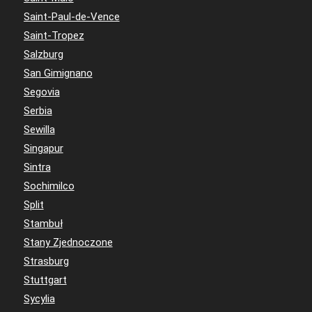
Saint-Paul-de-Vence
Saint-Tropez
Salzburg
San Gimignano
Segovia
Serbia
Sewilla
Singapur
Sintra
Sochimilco
Split
Stambuł
Stany Zjednoczone
Strasburg
Stuttgart
Sycylia