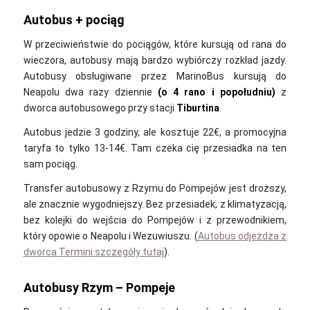
Autobus + pociąg
W przeciwieństwie do pociągów, które kursują od rana do
wieczora, autobusy mają bardzo wybiórczy rozkład jazdy.
Autobusy obsługiwane przez MarinoBus kursują do
Neapolu dwa razy dziennie
(o 4 rano i popołudniu)
z
dworca autobusowego przy stacji
Tiburtina
.
Autobus jedzie 3 godziny, ale kosztuje 22€, a promocyjna
taryfa to tylko 13-14€. Tam czeka cię przesiadka na ten
sam pociąg.
Transfer autobusowy z Rzymu do Pompejów jest droższy,
ale znacznie wygodniejszy. Bez przesiadek, z klimatyzacją,
bez kolejki do wejścia do Pompejów i z przewodnikiem,
który opowie o Neapolu i Wezuwiuszu. (
Autobus odjeżdża z
dworca Termini szczegóły tutaj
).
Autobusy Rzym – Pompeje