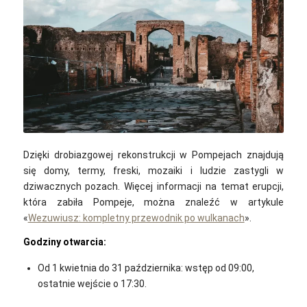
Andy Holmes / Unsplash
Dzięki drobiazgowej rekonstrukcji w Pompejach znajdują
się domy, termy, freski, mozaiki i ludzie zastygli w
dziwacznych pozach. Więcej informacji na temat erupcji,
która zabiła Pompeje, można znaleźć w artykule
«
Wezuwiusz: kompletny przewodnik po wulkanach
».
Godziny otwarcia:
Od 1 kwietnia do 31 października: wstęp od 09:00,
ostatnie wejście o 17:30.