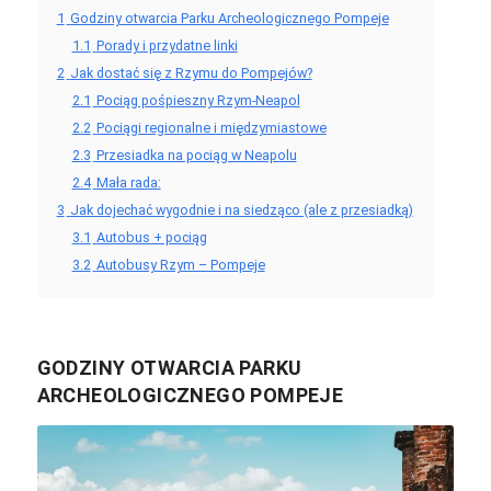
1
Godziny otwarcia Parku Archeologicznego Pompeje
1.1
Porady i przydatne linki
2
Jak dostać się z Rzymu do Pompejów?
2.1
Pociąg pośpieszny Rzym-Neapol
2.2
Pociągi regionalne i międzymiastowe
2.3
Przesiadka na pociąg w Neapolu
2.4
Mała rada:
3
Jak dojechać wygodnie i na siedząco (ale z przesiadką)
3.1
Autobus + pociąg
3.2
Autobusy Rzym – Pompeje
GODZINY OTWARCIA PARKU
ARCHEOLOGICZNEGO POMPEJE