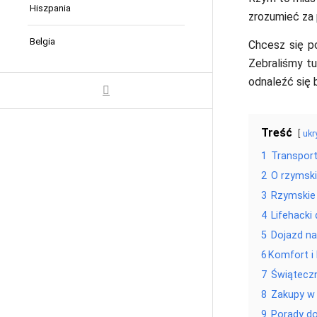
Hiszpania
zrozumieć za 
Belgia
Chcesz się p
Zebraliśmy tu
odnaleźć się 
Treść
ukr
1
Transport
2
O rzymski
3
Rzymskie 
4
Lifehacki
5
Dojazd na
6
​​​​​Komfo
7
Świątecz
8
Zakupy w 
9
Porady d