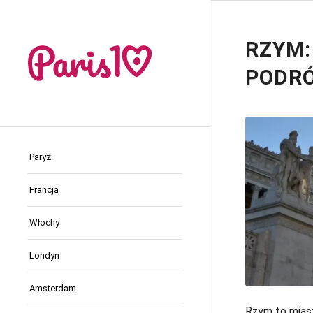
RZYM:
PODR
Paryż
Francja
Włochy
Londyn
Amsterdam
Rzym to miast