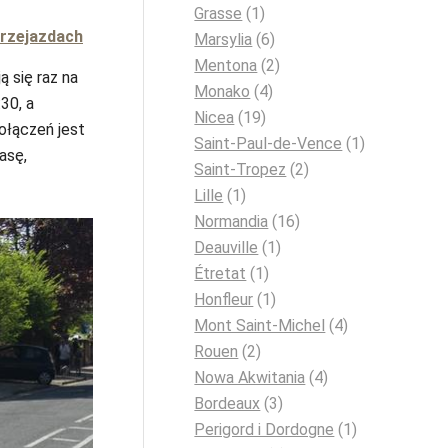
Grasse
(1)
przejazdach
Marsylia
(6)
Mentona
(2)
ą się raz na
Monako
(4)
30, a
Nicea
(19)
ołączeń jest
Saint-Paul-de-Vence
(1)
asę,
Saint-Tropez
(2)
Lille
(1)
Normandia
(16)
Deauville
(1)
Étretat
(1)
Honfleur
(1)
Mont Saint-Michel
(4)
Rouen
(2)
Nowa Akwitania
(4)
Bordeaux
(3)
Perigord i Dordogne
(1)