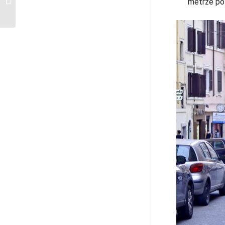
metrze po 
miasta w 3 dni