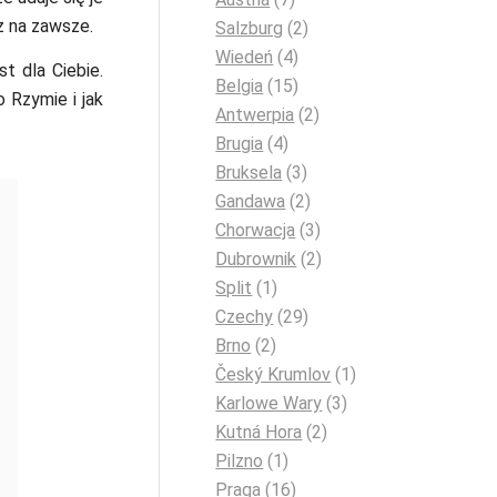
z na zawsze.
Salzburg
(2)
Wiedeń
(4)
t dla Ciebie.
Belgia
(15)
 Rzymie i jak
Antwerpia
(2)
Brugia
(4)
Bruksela
(3)
Gandawa
(2)
Chorwacja
(3)
Dubrownik
(2)
Split
(1)
Czechy
(29)
Brno
(2)
Český Krumlov
(1)
Karlowe Wary
(3)
Kutná Hora
(2)
Pilzno
(1)
Praga
(16)