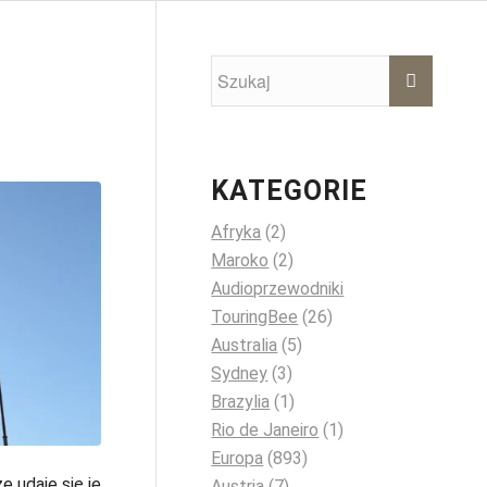
KATEGORIE
Afryka
(2)
Maroko
(2)
Audioprzewodniki
TouringBee
(26)
Australia
(5)
Sydney
(3)
Brazylia
(1)
Rio de Janeiro
(1)
Europa
(893)
e udaje się je
Austria
(7)