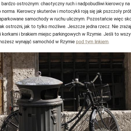
 bardzo ostrożnym: chaotyczny ruch i nadpobudliwi kierowcy na
 norma. Kierowcy skuterów i motocykli roją się jak pszczoły pró
aparkowane samochody w ruchu ulicznym. Pozostańcie więc sk
tak ostrożni, jak to tylko możliwe. Jeszcze jedna rzecz. Nie zrażaj
korkami i brakiem miejsc parkingowych w Rzymie. Jeśli to wszy
 możesz wynająć samochód w Rzymie
pod tym linkiem
.