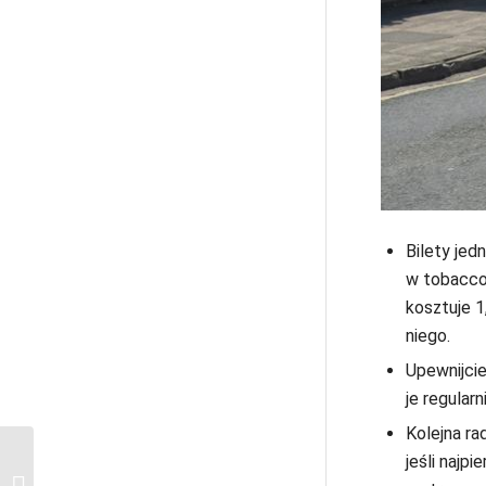
Bilety jed
w tobaccon
kosztuje 1
niego.
Upewnijcie
je regular
Kolejna ra
jeśli najp
Trasa piesza po
Rzymie: zwiedzanie