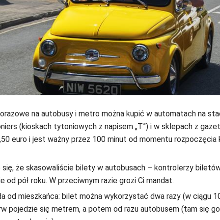
norazowe na autobusy i metro można kupić w automatach na sta
iers (kioskach tytoniowych z napisem „T”) i w sklepach z gazet
,50 euro i jest ważny przez 100 minut od momentu rozpoczęcia 
 się, że skasowaliście bilety w autobusach – kontrolerzy biletó
nie od pół roku. W przeciwnym razie grozi Ci mandat.
da od mieszkańca: bilet można wykorzystać dwa razy (w ciągu 10
ierw pojedzie się metrem, a potem od razu autobusem (tam się go 