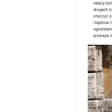
należy być
drogach to
otoczyć z
i bądźcie 
ogromnymi 
przeraża,