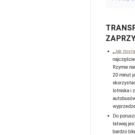
TRANSP
ZAPRZY
„
Jak dosta
najczęści
Rzymie nie
20 minut j
skorzysta
lotniska i
autobusów 
wyprzedzen
Do porusza
łatwiej je
bardzo blis