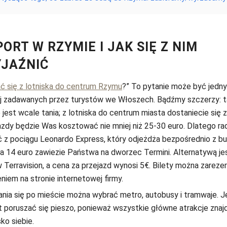
ORT W RZYMIE I JAK SIĘ Z NIM
JAŹNIĆ
ć się z lotniska do centrum Rzymu
?” To pytanie może być jedn
ej zadawanych przez turystów we Włoszech. Bądźmy szczerzy: 
 jest wcale tania; z lotniska do centrum miasta dostaniecie się z
azdy będzie Was kosztować nie mniej niż 25-30 euro. Dlatego ra
ć z pociągu Leonardo Express, który odjeżdża bezpośrednio z b
 za 14 euro zawiezie Państwa na dworzec Termini. Alternatywą je
Terravision, a cena za przejazd wynosi 5€. Bilety można zarez
iem na stronie internetowej firmy.
nia się po mieście można wybrać metro, autobusy i tramwaje. 
st poruszać się pieszo, ponieważ wszystkie główne atrakcje znajd
ko siebie.