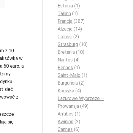
Estonia
(1)
Tallinn
(1)
Francja
(387)
Alzacja
(14)
Colmar
(2)
Strasburg
(10)
ym z 10
Bretania
(10)
taksówka w
Nantes
(4)
a 60 euro, a
Rennes
(1)
dzimy
Saint-Malo
(1)
udynku
Burgundia
(2)
st sieć
Korsyka
(4)
erwować z
Lazurowe Wybrzeże –
Prowansja
(49)
Antibes
(1)
Jeszcze
Awinion
(2)
ują się
Cannes
(6)