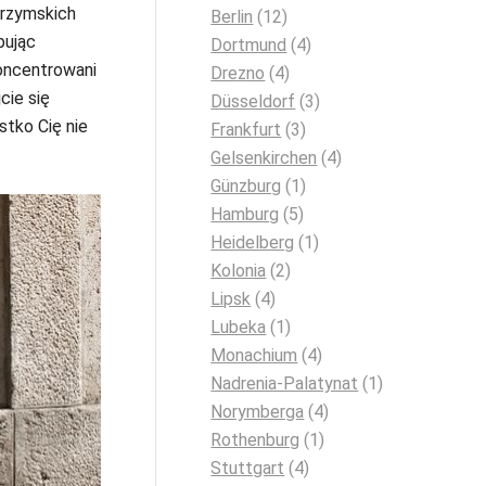
 rzymskich
Berlin
(12)
bując
Dortmund
(4)
oncentrowani
Drezno
(4)
cie się
Düsseldorf
(3)
stko Cię nie
Frankfurt
(3)
Gelsenkirchen
(4)
Günzburg
(1)
Hamburg
(5)
Heidelberg
(1)
Kolonia
(2)
Lipsk
(4)
Lubeka
(1)
Monachium
(4)
Nadrenia-Palatynat
(1)
Norymberga
(4)
Rothenburg
(1)
Stuttgart
(4)