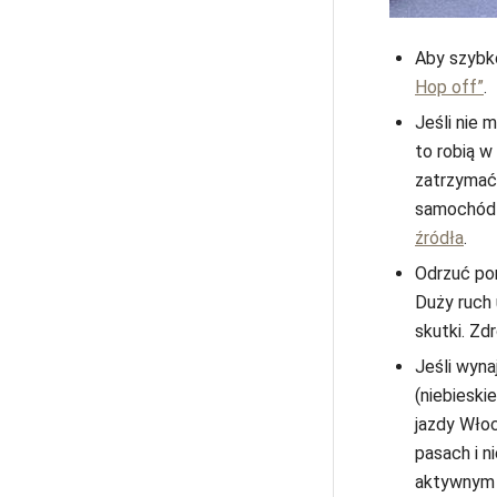
Aby szybk
Hop off”
.
Jeśli nie 
to robią w
zatrzymać
samochód w
źródła
.
Odrzuć pom
Duży ruch 
skutki. Zd
Jeśli wyna
(niebieski
jazdy Włoc
pasach i n
aktywnym Z