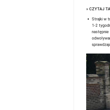
»
CZYTAJ T
Strajki w 
1-2 tygodn
następnie 
odwoływana
sprawdzaj