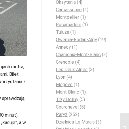
Oksytania
(4)
Carcassonne
(1)
Montpellier
(1)
Rocamadour
(1)
Tuluza
(1)
Owernia-Rodan-Alpy
(19)
Annecy
(1)
Chamonix-Mont-Blanc
(3)
Grenoble
(4)
cjach metra,
Les Deux Alpes
(3)
ami. Bilet
Lyon
(4)
korzystania z
Megève
(1)
Mont Blanc
(1)
w sprawdzają
Trzy Doliny
(5)
Courchevel
(5)
Paryż
(252)
0 minut),
Dzielnica Le Marais
(3)
„kasuje”, a w