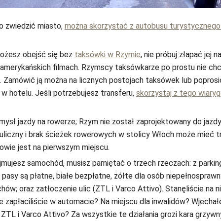
o zwiedzić miasto,
można skorzystać z autobusu turystycznego
możesz obejść się bez
taksówki w Rzymie
, nie próbuj złapać jej n
 amerykańskich filmach. Rzymscy taksówkarze po prostu nie chc
. Zamówić ją można na licznych postojach taksówek lub poprosi
 hotelu. Jeśli potrzebujesz transferu,
skorzystaj z tego wiary
ysł jazdy na rowerze; Rzym nie został zaprojektowany do jazdy
uliczny i brak ścieżek rowerowych w stolicy Włoch może mieć t
rowie jest na pierwszym miejscu.
jmujesz samochód, musisz pamiętać o trzech rzeczach: z parki
e pasy są płatne, białe bezpłatne, żółte dla osób niepełnosprawn
hów; oraz zatłoczenie ulic (ZTL i Varco Attivo). Stanęliście na n
ie zapłaciliście w automacie? Na miejscu dla inwalidów? Wjechałe
TL i Varco Attivo? Za wszystkie te działania grozi kara grzyw