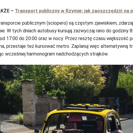
AKŻE
–
Transport publiczny w Rzymie: jak zaoszczędzić na 
transporcie publicznym (sciopero) są częstym zjawiskiem, zdarzaj
ie. W tych dniach autobusy kursują zazwyczaj rano do godziny 8:
od 17:00 do 20:00 oraz w nocy. Przez resztę czasu większość p
, przestaje też kursować metro. Zaplanuj więc alternatywną tr
ąc wcześniej harmonogram nadchodzących strajków.