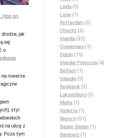
Lejda
(5)
Lisse
(1)
 „Hop on,
Rotterdam
(3)
Utrecht
(3)
a drodze, jak
Irlandia
(32)
ą się
Connemara
(1)
ć o
Dublin
(15)
godnego
Irlandia Północna
(4)
Belfast
(1)
 na rowerze.
Islandia
(5)
ragiczne
Reykjavík
(3)
Luksemburg
(3)
ngiem
Malta
(1)
ych); styl
Valletta
(1)
iebieskich
Niemcy
(51)
ś na ulicę z
Baden-Baden
(1)
ny. Poza tym
Bamberg
(1)