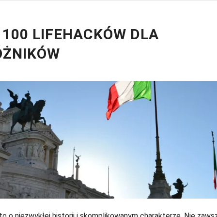
 100 LIFEHACKÓW DLA
ÓŻNIKÓW
o o niezwykłej historii i skomplikowanym charakterze. Nie zawsz