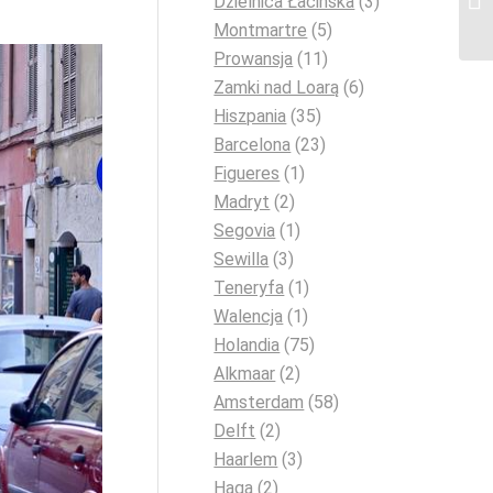
Dzielnica Łacińska
(3)
Montmartre
(5)
Prowansja
(11)
Zamki nad Loarą
(6)
Hiszpania
(35)
Barcelona
(23)
Figueres
(1)
Madryt
(2)
Segovia
(1)
Sewilla
(3)
Teneryfa
(1)
Walencja
(1)
Holandia
(75)
Alkmaar
(2)
Amsterdam
(58)
Delft
(2)
Haarlem
(3)
Haga
(2)