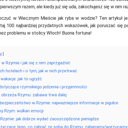
pierwszym razem, ale kiedy już się uda, zakochujesz się w nim ra
oczuć w Wiecznym Mieście jak ryba w wodzie? Ten artykuł jes
taj 100 najbardziej przydatnych wskazówek, jak poruszać się po
bez problemu w stolicy Włoch! Buona fortuna!
yj
 w Rzymie i jak się z nim zaprzyjaźnić
ch hotelach i o tym, jak w nich przetrwać
wakacje: jak to ugryźć
 dotyczące rzymskiego jedzenia i przyjemności
 obrzeża Rzymu: zabawa trwa dalej
rt i bezpieczeństwo w Rzymie: najważniejsze informacje w pigułce
ny Rzym: wulkan emocji
Rzymie: jak dobrze wydać zaoszczędzone pieniądze
otyczące tego, co zabrać ze sobą do Rzymu: zabieramy/wyrzucamy