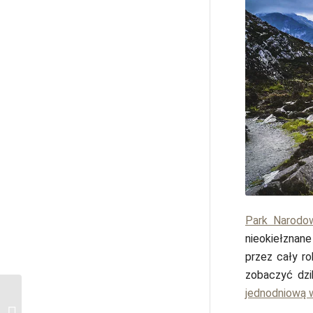
Park Narodo
nieokiełznane
przez cały r
zobaczyć dzi
jednodniową 
Rejsy po rzece Liffey w