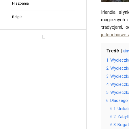
Hiszpania
Irlandia sły
Belgia
magicznych o
tradycjami, 
jednodniowe w
Treść
ukr
1
Wycieczka
2
Wycieczka
3
Wycieczka
4
Wycieczk
5
Wycieczka
6
Dlaczego 
6.1
Unika
6.2
Zabyt
6.3
Bogat