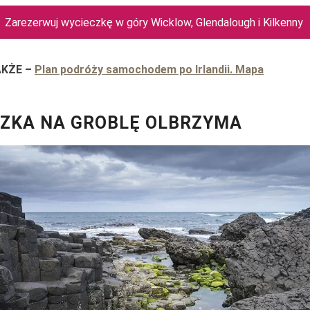
Zarezerwuj wycieczkę w góry Wicklow, Glendalough i Kilkenny
AKŻE
–
Plan podróży samochodem po Irlandii. Mapa
ZKA NA GROBLĘ OLBRZYMA