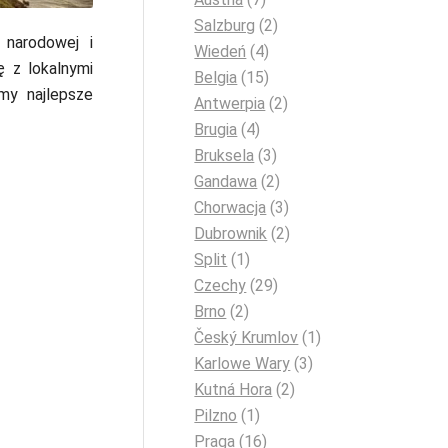
Salzburg
(2)
 narodowej i
Wiedeń
(4)
ę z lokalnymi
Belgia
(15)
my najlepsze
Antwerpia
(2)
Brugia
(4)
Bruksela
(3)
Gandawa
(2)
Chorwacja
(3)
Dubrownik
(2)
Split
(1)
Czechy
(29)
Brno
(2)
Český Krumlov
(1)
Karlowe Wary
(3)
Kutná Hora
(2)
Pilzno
(1)
Praga
(16)