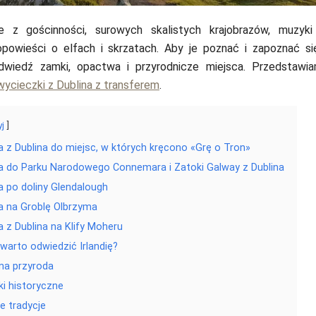
nie z gościnności, surowych skalistych krajobrazów, muzyki
powieści o elfach i skrzatach. Aby je poznać i zapoznać si
odwiedź zamki, opactwa i przyrodnicze miejsca. Przedstawia
ycieczki z Dublina z transferem
.
yj
 z Dublina do miejsc, w których kręcono «Grę o Tron»
 do Parku Narodowego Connemara i Zatoki Galway z Dublina
 po doliny Glendalough
a na Groblę Olbrzyma
 z Dublina na Klify Moheru
warto odwiedzić Irlandię?
lna przyroda
ki historyczne
e tradycje