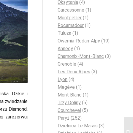
Oksytania
(4)
Carcassonne
(1)
Montpellier
(1)
Rocamadour
(1)
Tuluza
(1)
Owernia-Rodan-Alpy
(19)
Annecy
(1)
Chamonix-Mont-Blanc
(3)
Grenoble
(4)
Les Deux Alpes
(3)
Lyon
(4)
unsplash.com
Megève
(1)
ska. Dzikie i
Mont Blanc
(1)
 na zwiedzanie
Trzy Doliny
(5)
órzu Diamond,
Courchevel
(5)
ej zarezerwuj
Paryż
(252)
Dzielnica Le Marais
(3)