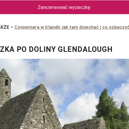
Zarezerwować wycieczkę
AKŻE
–
Connemara w Irlandii: jak tam dojechać i co zobaczy
ZKA PO DOLINY GLENDALOUGH