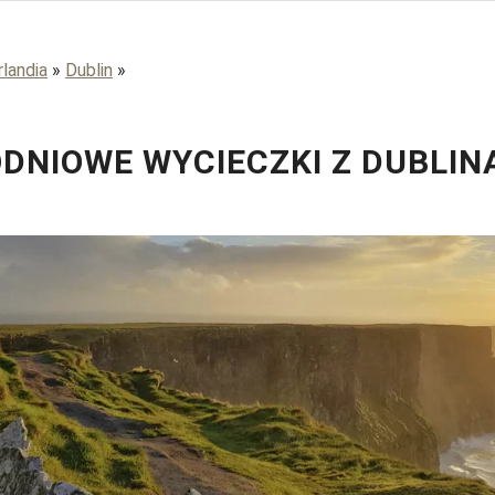
rlandia
»
Dublin
»
DNIOWE WYCIECZKI Z DUBLIN
Sean Kuriyan / 