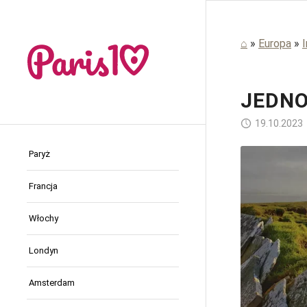
⌂
»
Europa
»
I
JEDNO
19.10.2023
Paryż
Francja
Włochy
Londyn
Amsterdam