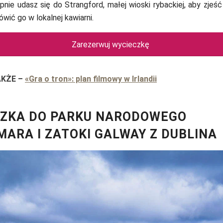
pnie udasz się do Strangford, małej wioski rybackiej, aby zjeś
ówić go w lokalnej kawiarni.
Zarezerwuj wycieczkę
AKŻE
–
«Gra o tron»: plan filmowy w Irlandii
CZKA DO PARKU NARODOWEGO
ARA I ZATOKI GALWAY Z DUBLINA