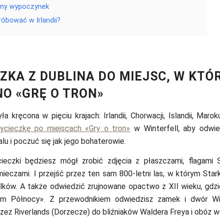
ny wypoczynek
óbować w Irlandii?
ZKA Z DUBLINA DO MIEJSC, W KTÓ
O «GRĘ O TRON»
ła kręcona w pięciu krajach: Irlandii, Chorwacji, Islandii, Marok
ycieczkę po miejscach «Gry o tron»
w Winterfell, aby odwie
alu i poczuć się jak jego bohaterowie.
eczki będziesz mógł zrobić zdjęcia z płaszczami, flagami S
eczami. I przejść przez ten sam 800-letni las, w którym Stark
ilków. A także odwiedzić zrujnowane opactwo z XII wieku, gdz
em Północy». Z przewodnikiem odwiedzisz zamek i dwór Win
rzez Riverlands (Dorzecze) do bliźniaków Waldera Freya i obóz 