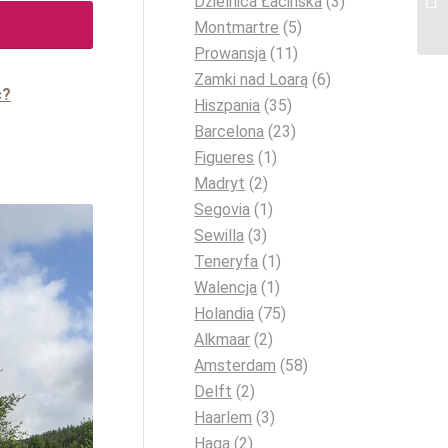
Dzielnica Łacińska
(3)
Montmartre
(5)
Prowansja
(11)
Zamki nad Loarą
(6)
ć?
Hiszpania
(35)
Barcelona
(23)
Figueres
(1)
Madryt
(2)
Segovia
(1)
Sewilla
(3)
Teneryfa
(1)
Walencja
(1)
Holandia
(75)
Alkmaar
(2)
Amsterdam
(58)
Delft
(2)
Haarlem
(3)
Haga
(2)