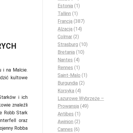
Estonia
(1)
Tallinn
(1)
Francja
(387)
Alzacja
(14)
Colmar
(2)
Strasburg
(10)
RYCH
Bretania
(10)
Nantes
(4)
Rennes
(1)
u i na Malcie.
Saint-Malo
(1)
dzić kultowe
Burgundia
(2)
Korsyka
(4)
tarków i ich
Lazurowe Wybrzeże –
owie znaleźli
Prowansja
(49)
ie Robb Stark
Antibes
(1)
terfell oraz
Awinion
(2)
wojenny Robba
Cannes
(6)