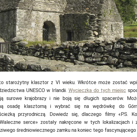
Warrenfish / commons.wikimedi
to starożytny klasztor z VI wieku. Wkrótce może zostać wpi
ziedzictwa UNESCO w Irlandii.
Wycieczka do tych miejsc
spod
ją surowe krajobrazy i nie boją się długich spacerów. Moż
zną osadę klasztorną i wybrać się na wędrówkę do Górn
cieżką przyrodniczą. Dowiedz się, dlaczego filmy «P.S. K
 Waleczne serce» zostały nakręcone w tych lokalizacjach i 
dziwego średniowiecznego zamku na koniec tego fascynującego 