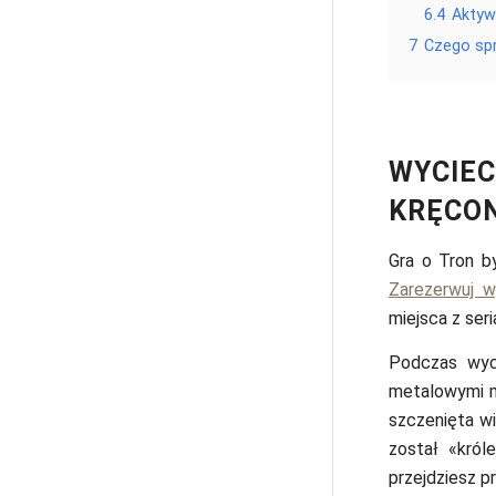
6.4
Aktyw
7
Czego spr
WYCIEC
KRĘCON
Gra o Tron by
Zarezerwuj w
miejsca z seri
Podczas wyci
metalowymi mi
szczenięta w
został «król
przejdziesz p