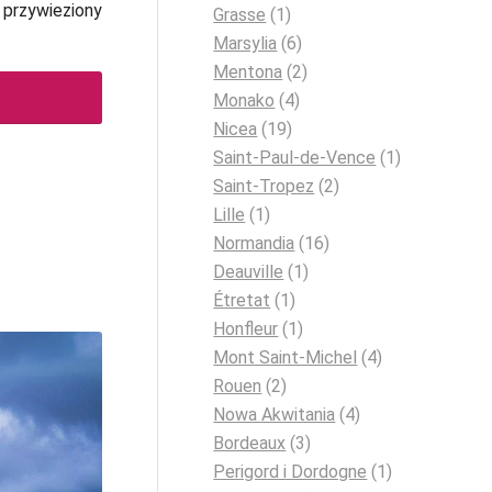
ć przywieziony
Grasse
(1)
Marsylia
(6)
Mentona
(2)
Monako
(4)
Nicea
(19)
Saint-Paul-de-Vence
(1)
Saint-Tropez
(2)
Lille
(1)
Normandia
(16)
Deauville
(1)
Étretat
(1)
Honfleur
(1)
Mont Saint-Michel
(4)
Rouen
(2)
Nowa Akwitania
(4)
Bordeaux
(3)
Perigord i Dordogne
(1)