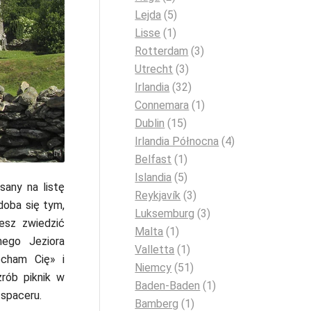
Lejda
(5)
Lisse
(1)
Rotterdam
(3)
Utrecht
(3)
Irlandia
(32)
Connemara
(1)
Dublin
(15)
Irlandia Północna
(4)
a.org / CC0
Belfast
(1)
Islandia
(5)
sany na listę
Reykjavík
(3)
oba się tym,
Luksemburg
(3)
esz zwiedzić
Malta
(1)
ego Jeziora
Valletta
(1)
ocham Cię» i
Niemcy
(51)
zrób piknik w
Baden-Baden
(1)
spaceru.
Bamberg
(1)