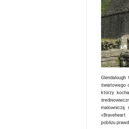
Glendalough 
światowego d
którzy kocha
średniowiec
malowniczą ś
«Braveheart.
pobliżu praw