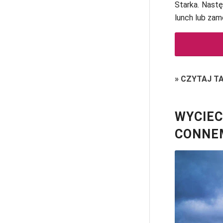
Starka. Nastę
lunch lub zam
»
CZYTAJ T
WYCIE
CONNEM