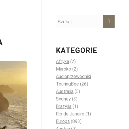
A
KATEGORIE
Afryka
(2)
Maroko
(2)
Audioprzewodniki
TouringBee
(26)
Australia
(5)
Sydney
(3)
Brazylia
(1)
Rio de Janeiro
(1)
Europa
(893)
unsplash.com
Austria
(7)