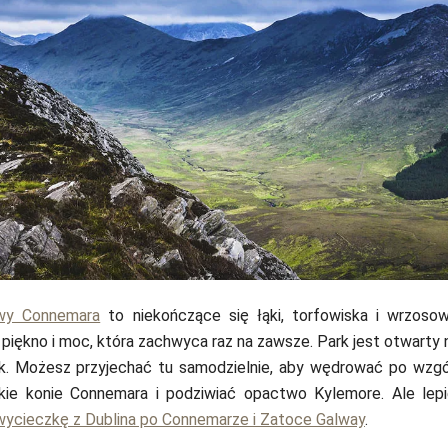
Robert V. Ruggiero / 
wy Connemara
to niekończące się łąki, torfowiska i wrzosowi
 piękno i moc, która zachwyca raz na zawsze. Park jest otwarty
ok. Możesz przyjechać tu samodzielnie, aby wędrować po wzg
kie konie Connemara i podziwiać opactwo Kylemore. Ale lepi
wycieczkę z Dublina po Connemarze i Zatoce Galway
.