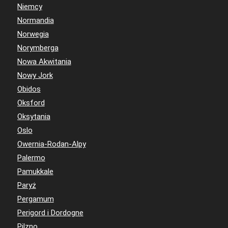
Niemcy
Normandia
Norwegia
Norymberga
Nowa Akwitania
Nowy Jork
Obidos
Oksford
Oksytania
Oslo
Owernia-Rodan-Alpy
Palermo
Pamukkale
Paryż
Pergamum
Perigord i Dordogne
Pilzno