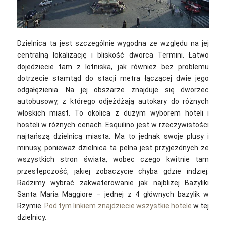
Dzielnica ta jest szczególnie wygodna ze względu na jej
centralną lokalizację i bliskość dworca Termini. Łatwo
dojedziecie tam z lotniska, jak również bez problemu
dotrzecie stamtąd do stacji metra łączącej dwie jego
odgałęzienia. Na jej obszarze znajduje się dworzec
autobusowy, z którego odjeżdżają autokary do różnych
włoskich miast. To okolica z dużym wyborem hoteli i
hosteli w różnych cenach. Esquilino jest w rzeczywistości
najtańszą dzielnicą miasta. Ma to jednak swoje plusy i
minusy, ponieważ dzielnica ta pełna jest przyjezdnych ze
wszystkich stron świata, wobec czego kwitnie tam
przestępczość, jakiej zobaczycie chyba gdzie indziej.
Radzimy wybrać zakwaterowanie jak najbliżej Bazyliki
Santa Maria Maggiore – jednej z 4 głównych bazylik w
Rzymie.
Pod tym linkiem znajdziecie wszystkie hotele
w tej
dzielnicy.