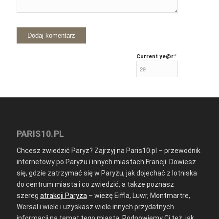
*
Current ye
@r
PARIS10.PL
Chcesz zwiedzić Paryż? Zajrzyj na Paris10.pl – przewodnik
internetowy po Paryżu i innych miastach Francji. Dowiesz
się, gdzie zatrzymać się w Paryżu, jak dojechać z lotniska
do centrum miasta i co zwiedzić, a także poznasz
szereg
atrakcji Paryża
– wieżę Eiffla, Luwr, Montmartre,
Wersal i wiele i uzyskasz wiele innych przydatnych
informacji na temat tego miasta. Podpowiemy Ci też, jak