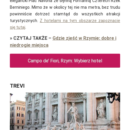
elegancki Plac Navona ze słynną Fontanną Czterech Rzek
Berniniego. Mimo że w okolicy tej nie ma metra, bez trudu
powinniście dotrzeć stamtąd do wszystkich atrakcji
turystycznych.
Z hotelami na tym obszarze zapoznacie
się tutaj
.
»
CZYTAJ TAKŻE
–
Gdzie zjeść w Rzymie: dobre i
niedrogie miejsca
Campo de’ Fiori, Rzym: Wybierz hotel
TREVI