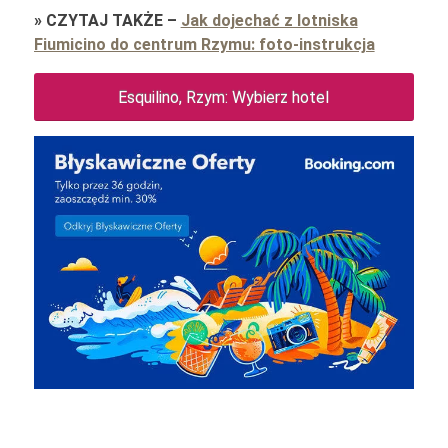
»
CZYTAJ TAKŻE
–
Jak dojechać z lotniska
Fiumicino do centrum Rzymu: foto-instrukcja
Esquilino, Rzym: Wybierz hotel