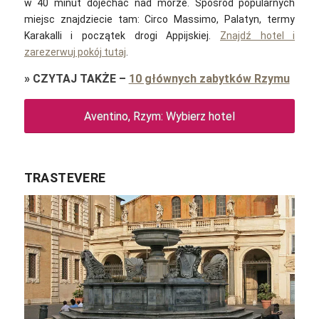
w 40 minut dojechać nad morze. Spośród popularnych
miejsc znajdziecie tam: Circo Massimo, Palatyn, termy
Karakalli i początek drogi Appijskiej.
Znajdź hotel i
zarezerwuj pokój tutaj
.
»
CZYTAJ TAKŻE
–
10 głównych zabytków Rzymu
Aventino, Rzym: Wybierz hotel
TRASTEVERE