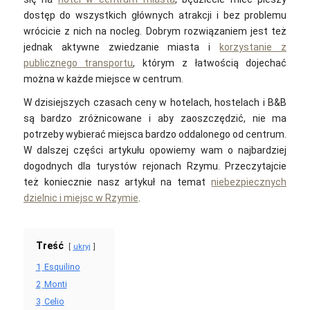
dostęp do wszystkich głównych atrakcji i bez problemu
wrócicie z nich na nocleg. Dobrym rozwiązaniem jest też
jednak aktywne zwiedzanie miasta i
korzystanie z
publicznego transportu
, którym z łatwością dojechać
można w każde miejsce w centrum.
W dzisiejszych czasach ceny w hotelach, hostelach i B&B
są bardzo zróżnicowane i aby zaoszczędzić, nie ma
potrzeby wybierać miejsca bardzo oddalonego od centrum.
W dalszej części artykułu opowiemy wam o najbardziej
dogodnych dla turystów rejonach Rzymu. Przeczytajcie
też koniecznie nasz artykuł na temat
niebezpiecznych
dzielnic i miejsc w Rzymie
.
Treść
ukryj
1
Esquilino
2
Monti
3
Celio