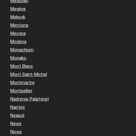
Mediolan
Megève
Meksyk
Mentona
Mesyna
Modena
Monachium
Monako
Mont Blanc
Mont Saint-Michel
Montmartre
Montpellier
Nadrenia-Palatynat
Nantes
Neapol
News
Nicea