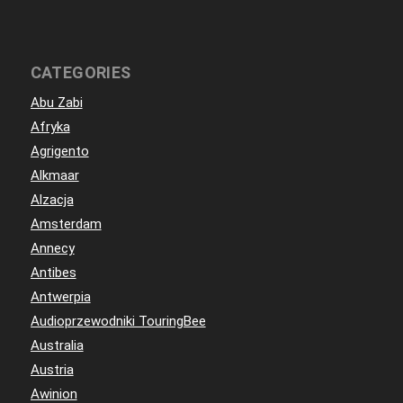
CATEGORIES
Abu Zabi
Afryka
Agrigento
Alkmaar
Alzacja
Amsterdam
Annecy
Antibes
Antwerpia
Audioprzewodniki TouringBee
Australia
Austria
Awinion