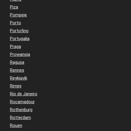
Piza
Pompeje
Porto
Portofino
Portugalia
Praga
Prowansja
Ragusa
Rennes
Reykjavík
Rimini
Rio de Janeiro
Rocamadour
Rothenburg
Rotterdam
Rouen