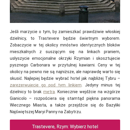
Jeśli marzycie o tym, by zamieszkać prawdziwie włoskiej
dzielnicy, to Trastevere będzie świetnym wyborem.
Zobaczycie w tej okolicy mnóstwo identycznych bloków
mieszkalnych z suszącym się na linkach praniem,
usłyszycie emocjonalne okrzyki Rzymian i skosztujecie
pysznego Carbonara w przytulnej kawiarni. Ceny w tej
okolicy na pewno nie są najniższe, ale naprawdę warto się
skusić. Najlepiej będzie wybrać hotel jak najbliżej Tybru –
zarezerwujecie go pod tym linkiem
. Jedyny minus tej
dzielnicy to brak
metra
. Koniecznie wejdźcie na wzgórze
Gianicolo – rozpościera się stamtąd piękna panorama
Wiecznego Miasta, a także przejdźcie się do Bazyliki
Najświętszej Maryi Panny na Zabytrzu.
Trastevere, Rzym: Wybierz hotel