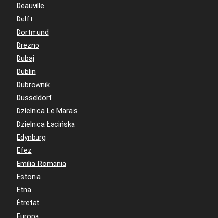
Deauville
Delft
Dortmund
Drezno
Dubaj
Dublin
Dubrownik
Düsseldorf
Dzielnica Le Marais
Dzielnica Łacińska
Edynburg
Efez
Emilia-Romania
Estonia
Etna
Étretat
Europa