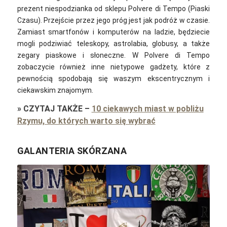
prezent niespodzianka od sklepu Polvere di Tempo (Piaski
Czasu). Przejście przez jego próg jest jak podróż w czasie.
Zamiast smartfonów i komputerów na ladzie, będziecie
mogli podziwiać teleskopy, astrolabia, globusy, a także
zegary piaskowe i słoneczne. W Polvere di Tempo
zobaczycie również inne nietypowe gadżety, które z
pewnością spodobają się waszym ekscentrycznym i
ciekawskim znajomym.
»
CZYTAJ TAKŻE
–
10 ciekawych miast w pobliżu
Rzymu, do których warto się wybrać
GALANTERIA SKÓRZANA