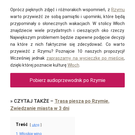
Oprócz pięknych zdjęć i różnorakich wspomnień, z
Rzymu
warto przywieźć ze sobą pamiątki i upominki, które będą
przypominały o słonecznych wakacjach. W stolicy Włoch
znajdziecie wiele przydatnych i cieszących oko rzeczy.
Największym problemem będzie zapewne podjęcie decyzji
na które z nich faktycznie się zdecydować. Co warto
przywieźć z Rzymu? Poznajcie 10 naszych propozycji!
Wcześniej jednak
zapraszamy na wycieczkę po mieście
,
dzięki której poznacie kulturę
Włoch
.
Pobierz audioprzewodnik po Rzymie
»
CZYTAJ TAKŻE
–
Trasa piesza po Rzymie.
Zwiedzanie miasta w 3 dni
Treść
ukryj
1
Włoskie wino