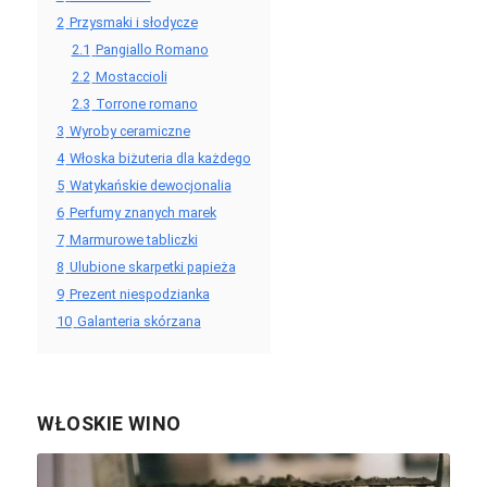
2
Przysmaki i słodycze
2.1
Pangiallo Romano
2.2
Mostaccioli
2.3
Torrone romano
3
Wyroby ceramiczne
4
Włoska biżuteria dla każdego
5
Watykańskie dewocjonalia
6
Perfumy znanych marek
7
Marmurowe tabliczki
8
Ulubione skarpetki papieża
9
Prezent niespodzianka
10
Galanteria skórzana
WŁOSKIE WINO