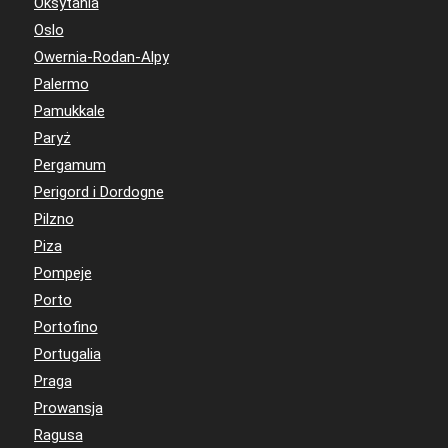
Oksytania
Oslo
Owernia-Rodan-Alpy
Palermo
Pamukkale
Paryż
Pergamum
Perigord i Dordogne
Pilzno
Piza
Pompeje
Porto
Portofino
Portugalia
Praga
Prowansja
Ragusa