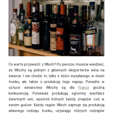
Gabriella Clare Marino / unsplash
Co warto przywieźć z Włoch? Po piersze, musicie wiedzieć,
że Włochy są jednym z głównych eksporterów wina na
świecie. I nie chodzi tu tylko o ilości wysyłanego w świat
trunku, ale także o produkcję tego napoju. Ponadto w
sztuce winiarstwa Włochy są dla
Francji
groźną
konkurencją. Ponieważ produkują ogromny wachlarz
świetnych win, spośród których każdy znajdzie coś w
swoim guście. Każdy region Włoch zajmuje się produkcją
własnego rodzaju trunku, używając różnych rodzajów