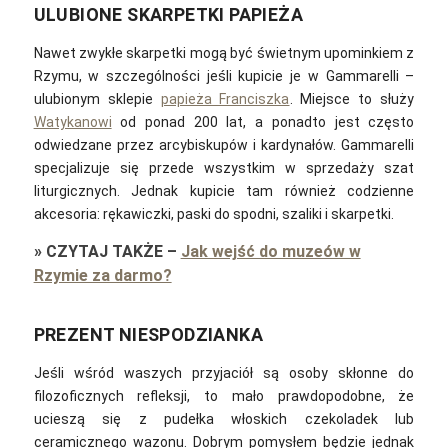
ULUBIONE SKARPETKI PAPIEŻA
Nawet zwykłe skarpetki mogą być świetnym upominkiem z
Rzymu, w szczególności jeśli kupicie je w Gammarelli –
ulubionym sklepie
papieża Franciszka
. Miejsce to służy
Watykanowi
od ponad 200 lat, a ponadto jest często
odwiedzane przez arcybiskupów i kardynałów. Gammarelli
specjalizuje się przede wszystkim w sprzedaży szat
liturgicznych. Jednak kupicie tam również codzienne
akcesoria: rękawiczki, paski do spodni, szaliki i skarpetki.
»
CZYTAJ TAKŻE
–
Jak wejść do muzeów w
Rzymie za darmo?
PREZENT NIESPODZIANKA
Jeśli wśród waszych przyjaciół są osoby skłonne do
filozoficznych refleksji, to mało prawdopodobne, że
ucieszą się z pudełka włoskich czekoladek lub
ceramicznego wazonu. Dobrym pomysłem będzie jednak