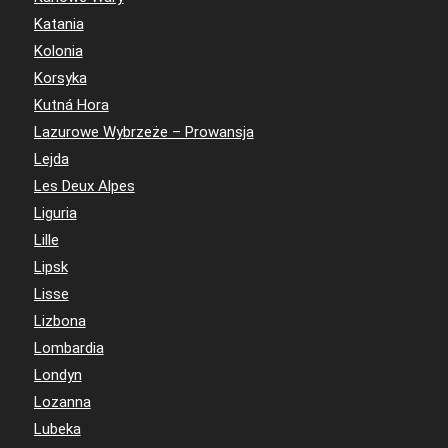
Katania
Kolonia
Korsyka
Kutná Hora
Lazurowe Wybrzeże – Prowansja
Lejda
Les Deux Alpes
Liguria
Lille
Lipsk
Lisse
Lizbona
Lombardia
Londyn
Lozanna
Lubeka