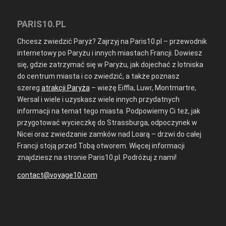
PARIS10.PL
Chcesz zwiedzić Paryż? Zajrzyj na Paris10.pl – przewodnik
internetowy po Paryżu i innych miastach Francji. Dowiesz
się, gdzie zatrzymać się w Paryżu, jak dojechać z lotniska
do centrum miasta i co zwiedzić, a także poznasz
szereg
atrakcji Paryża
– wieżę Eiffla, Luwr, Montmartre,
Wersal i wiele i uzyskasz wiele innych przydatnych
informacji na temat tego miasta. Podpowiemy Ci też, jak
przygotować wycieczkę do Strassburga, odpoczynek w
Nicei oraz zwiedzanie zamków nad Loarą – drzwi do całej
Francji stoją przed Tobą otworem. Więcej informacji
znajdziesz na stronie Paris10.pl. Podróżuj z nami!
contact@voyage10.com