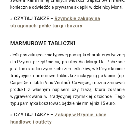
zwolennikami mniej znanych włoskich zapachów i marek,
koniecznie odwiedźcie prywatne sklepiki w dzielnicy Monti.
»
CZYTAJ TAKŻE
–
Rzymskie zakupy na
straganach: pchle targi i bazary
MARMUROWE TABLICZKI
Jeśli poszukujecie nietypowej pamiątki charakterystycznej
dla Rzymu, przejdźcie się po ulicy Via Margutta. Położone
jest tam studio rzymskich rzemieślników, w którym kupicie
tradycyjne marmurowe tabliczki z inskrypcją po łacinie (np.
Carpe Diem lub In Vino Veritas). Co więcej, można zamówić
produkt z własnym napisem czy frazą, która zostanie
wygrawerowana w tradycyjnej rzymskiej czcionce. Tego
typu pamiątka kosztować będzie nie mniej niż 15 euro.
»
CZYTAJ TAKŻE
–
Zakupy w Rzymie: ulice
handlowe i outlety