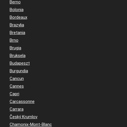
Berno
Bolonia
Bordeaux
Brazylia
Bretania
Brno
Brugia
Bruksela
Budapeszt
Burgundia
Cancun
Cannes
Capri
Carcassonne
Carrara
Český Krumlov
Chamonix-Mont-Blanc