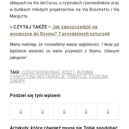
sklepach na Via del Corso, u rzymskich rzemieślników oraz
w butikach młodych projektantów na Via Boschetto i Via
Margutta.
»
CZYTAJ TAKŻE
–
Jak zaoszczędzić na
wycieczce do Rzymu? 7 przydatnych sztuczek
Mamy nadzieję, że rozwialiśmy wasze wątpliwości. I teraz już
będziecie wiedzieć co warto przywieźć z Rzymu. Udanych
zakupów!
TAGI:
CZEGO SPRÓBOWAĆ
,
KOSZT
,
KUCHNIA
TRADYCYJNA
,
RESTAURACJE
,
TRADYCJE
,
Z DZIEĆMI
,
ZAKUPY
Podziel się tym wpisem
Artykuły, które również mogą się Tobie spodobać