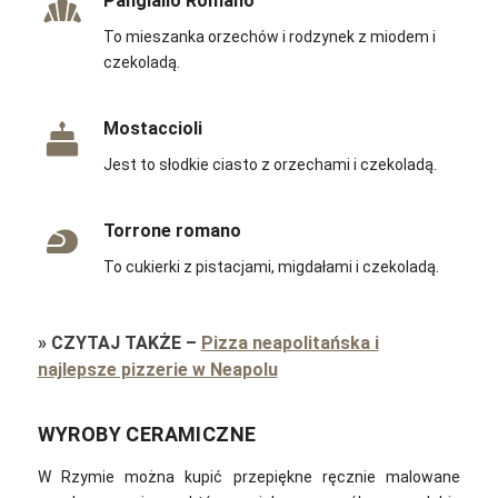
Pangiallo Romano
To mieszanka orzechów i rodzynek z miodem i
czekoladą.
Mostaccioli
Jest to słodkie ciasto z orzechami i czekoladą.
Torrone romano
To cukierki z pistacjami, migdałami i czekoladą.
»
CZYTAJ TAKŻE
–
Pizza neapolitańska i
najlepsze pizzerie w Neapolu
WYROBY CERAMICZNE
W Rzymie można kupić przepiękne ręcznie malowane