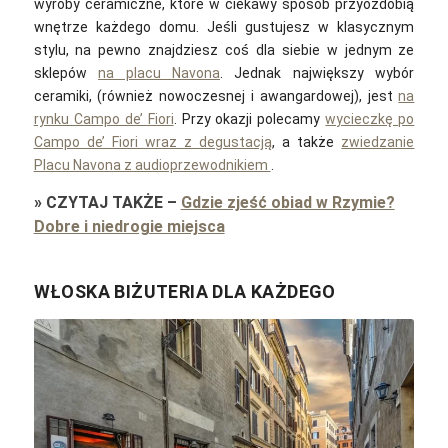
wyroby ceramiczne, które w ciekawy sposób przyozdobią
wnętrze każdego domu. Jeśli gustujesz w klasycznym
stylu, na pewno znajdziesz coś dla siebie w jednym ze
sklepów
na placu Navona
. Jednak największy wybór
ceramiki, (również nowoczesnej i awangardowej), jest
na
rynku Campo de’ Fiori
. Przy okazji polecamy
wycieczkę po
Campo de’ Fiori wraz z degustacją
, a także
zwiedzanie
Placu Navona z audioprzewodnikiem
.
»
CZYTAJ TAKŻE
–
Gdzie zjeść obiad w Rzymie?
Dobre i niedrogie miejsca
WŁOSKA BIŻUTERIA DLA KAŻDEGO