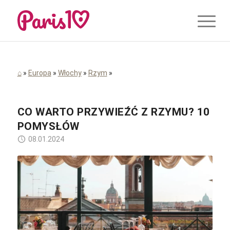
⌂
»
Europa
»
Włochy
»
Rzym
»
CO WARTO PRZYWIEŹĆ Z RZYMU? 10
POMYSŁÓW
08.01.2024
Kościół Anny / unsplash