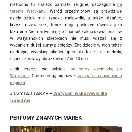
nietrudno tu znaleźć pamiątki religijne, szczególnie
na
terenie Watykanu
. Wśród przedmiotów są prawdziwe
dzieła sztuki m.in. rzadkie malowidła, a także różańce,
krzyże i zawieszki, które mogą posłużyć również jako
biżuteria. Nie martwcie się o finanse! Zakup dewocjonaliów
w watykańskich sklepikach nie musi wiązać się z
wydaniem dużej sumy pieniędzy. Znajdziecie w nich także
niedrogie, wysokiej jakości upominki takie jak medaliki,
figurki i zestawy obrazków od 2 do 10 euro.
Jeśli jeszcze nie byliście,
polecamy wycieczkę po
Watykanie
. Chętni mogą się nawet
załapać na audiencję u
papieża
.
»
CZYTAJ TAKŻE
–
Watykan: wskazówki dla
turystów
PERFUMY ZNANYCH MAREK