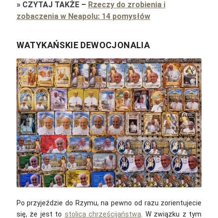
»
CZYTAJ TAKŻE
–
Rzeczy do zrobienia i
zobaczenia w Neapolu: 14 pomysłów
WATYKAŃSKIE DEWOCJONALIA
Tama66 / pixabay
Po przyjeździe do Rzymu, na pewno od razu zorientujecie
się, że jest to
stolica chrześcijaństwa
. W związku z tym