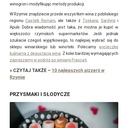
winogron i modyfikując metody produkcji.
W Rzymie znajdziecie przede wszystkim wina z pobliskiego
regionu
Castelli Romani
, ale także z
Toskanii
,
Sardynii
i
Apulii. Dobra wiadomość jest taka, że można je kupić w
większości rzymskich supermarketów. Jeśli jednak
szukacie czegoś wyjątkowego, to najlepiej wybrać się do
sklepu winiarskiego lub winoteki. Polecamy
wycieczkę
kulinarną z degustacją wina
. Z kolei bardziej wymagających
zapraszamy w podróż po winiarni Frascati
.
»
CZYTAJ TAKŻE
–
10 najlepszych pizzerii w
Rzymie
PRZYSMAKI I SŁODYCZE