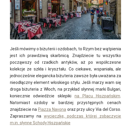
user32212 / pixabay
Jeśli mówimy o biżuterii i ozdobach, to Rzym bez wątpienia
jest ich prawdziwą skarbnicą. Znajdziecie tu wszystko
począwszy od rzadkich antyków, aż po współczesne
kolekcje ze szkła i kryształu. Co ciekawe, wspaniała, ale
jednocześnie elegancka biżuteria zawsze była uważana za
nieodłączny element włoskiego stylu. Jeśli marzy wam się
droga biżuteria z Włoch, na przykład słynnej marki Bulgari,
koniecznie odwiedźcie sklepiki
na Placu Hiszpańskim
.
Natomiast ozdoby w bardziej przystępnych cenach
znajdziecie na
Piazza Navona
oraz przy ulicy Via del Corso.
Zapraszamy na
wycieczkę, podczas której zobaczycie
m.in. słynne Schody Hiszpańskie