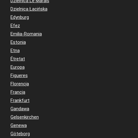
Dzielnica Le Marais
Dzielnica Łacińska
Edynburg
Efez
Emilia-Romania
Estonia
Etna
Étretat
Europa
Figueres
Florencja
Francja
Frankfurt
Gandawa
Gelsenkirchen
Genewa
Göteborg