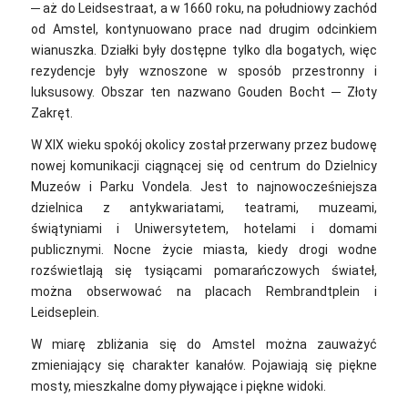
─ aż do Leidsestraat, a w 1660 roku, na południowy zachód
od Amstel, kontynuowano prace nad drugim odcinkiem
wianuszka. Działki były dostępne tylko dla bogatych, więc
rezydencje były wznoszone w sposób przestronny i
luksusowy. Obszar ten nazwano Gouden Bocht ─ Złoty
Zakręt.
W XIX wieku spokój okolicy został przerwany przez budowę
nowej komunikacji ciągnącej się od centrum do Dzielnicy
Muzeów i Parku Vondela. Jest to najnowocześniejsza
dzielnica z antykwariatami, teatrami, muzeami,
świątyniami i Uniwersytetem, hotelami i domami
publicznymi. Nocne życie miasta, kiedy drogi wodne
rozświetlają się tysiącami pomarańczowych świateł,
można obserwować na placach Rembrandtplein i
Leidseplein.
W miarę zbliżania się do Amstel można zauważyć
zmieniający się charakter kanałów. Pojawiają się piękne
mosty, mieszkalne domy pływające i piękne widoki.