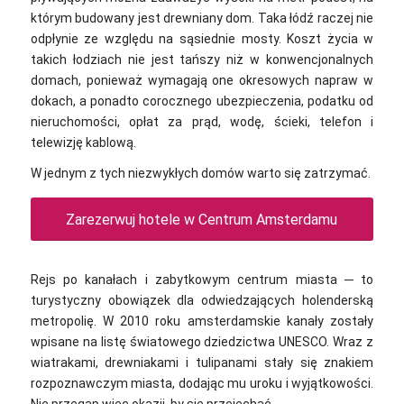
którym budowany jest drewniany dom. Taka łódź raczej nie
odpłynie ze względu na sąsiednie mosty. Koszt życia w
takich łodziach nie jest tańszy niż w konwencjonalnych
domach, ponieważ wymagają one okresowych napraw w
dokach, a ponadto corocznego ubezpieczenia, podatku od
nieruchomości, opłat za prąd, wodę, ścieki, telefon i
telewizję kablową.
W jednym z tych niezwykłych domów warto się zatrzymać.
Zarezerwuj hotele w Centrum Amsterdamu
Rejs po kanałach i zabytkowym centrum miasta ─ to
turystyczny obowiązek dla odwiedzających holenderską
metropolię. W 2010 roku amsterdamskie kanały zostały
wpisane na listę światowego dziedzictwa UNESCO. Wraz z
wiatrakami, drewniakami i tulipanami stały się znakiem
rozpoznawczym miasta, dodając mu uroku i wyjątkowości.