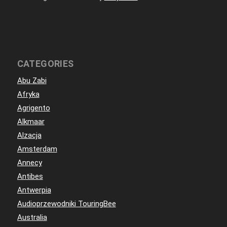
CATEGORIES
Abu Zabi
Afryka
Agrigento
Alkmaar
Alzacja
Amsterdam
Annecy
Antibes
Antwerpia
Audioprzewodniki TouringBee
Australia