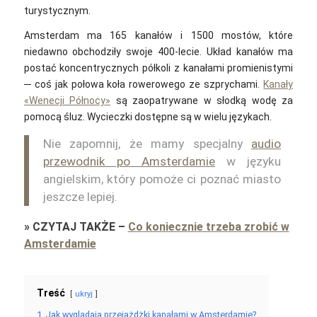
turystycznym.
Amsterdam ma 165 kanałów i 1500 mostów, które
niedawno obchodziły swoje 400-lecie. Układ kanałów ma
postać koncentrycznych półkoli z kanałami promienistymi
─ coś jak połowa koła rowerowego ze szprychami.
Kanały
«Wenecji Północy»
są zaopatrywane w słodką wodę za
pomocą śluz. Wycieczki dostępne są w wielu językach.
Nie zapomnij, że mamy specjalny
audio
przewodnik po Amsterdamie
w języku
angielskim, który pomoże ci poznać miasto
jeszcze lepiej.
»
CZYTAJ TAKŻE
–
Co koniecznie trzeba zrobić w
Amsterdamie
Treść
ukryj
1
Jak wyglądają przejażdżki kanałami w Amsterdamie?