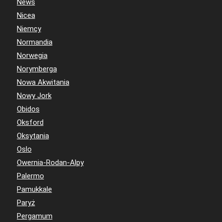
News
Nicea
Niemcy
Normandia
Norwegia
Norymberga
Nowa Akwitania
Nowy Jork
Obidos
Oksford
Oksytania
Oslo
Owernia-Rodan-Alpy
Palermo
Pamukkale
Paryż
Pergamum