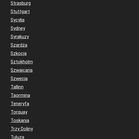
Strasburg
Stuttgart
Sycylia
Sydney
Syrakuzy
Szardża
Szkocja
Sztokholm
Szwajcaria
Szwecja
Tallinn
Taormina
Teneryfa
Torquay
Toskania
Trzy Doliny
Tuluza