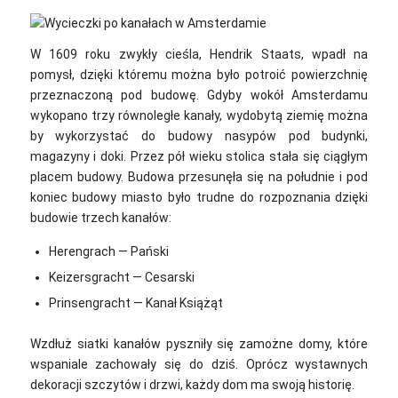
W 1609 roku zwykły cieśla, Hendrik Staats, wpadł na
pomysł, dzięki któremu można było potroić powierzchnię
przeznaczoną pod budowę. Gdyby wokół Amsterdamu
wykopano trzy równoległe kanały, wydobytą ziemię można
by wykorzystać do budowy nasypów pod budynki,
magazyny i doki. Przez pół wieku stolica stała się ciągłym
placem budowy. Budowa przesunęła się na południe i pod
koniec budowy miasto było trudne do rozpoznania dzięki
budowie trzech kanałów:
Herengrach — Pański
Keizersgracht — Cesarski
Prinsengracht — Kanał Książąt
Wzdłuż siatki kanałów pyszniły się zamożne domy, które
wspaniale zachowały się do dziś. Oprócz wystawnych
dekoracji szczytów i drzwi, każdy dom ma swoją historię.