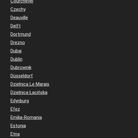
Courchevel
Czechy
Deauville
Delft
Dortmund
Drezno
Dubaj
Dublin
Dubrownik
Düsseldorf
Dzielnica Le Marais
Dzielnica Łacińska
Edynburg
Efez
Emilia-Romania
Estonia
Etna