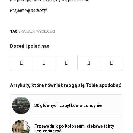
Nie przegap więc okazji, by się przejechać.
Przyjemnej podróży!
TAGI:
KANAŁY
,
WYCIECZKI
Doceń i poleć nas
Artykuły, które również mogą się Tobie spodobać
30 głównych zabytków w Londynie
Przewodnik po Koloseum: ciekawe fakty
i co zobaczyć