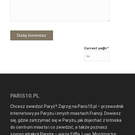
*
Current ye
@r
PARIS10.PL
Chcesz zwiedzić Paryż? Zajrzyj na Paris10.pl – przewodnik
internetowy po Paryżu i innych miastach Francji. Dowiesz
się, gdzie zatrzymać się w Paryżu, jak dojechać z lotniska
do centrum miasta i co zwiedzić, a także poznasz
szereg
atrakcji Paryża
– wieżę Eiffla, Luwr, Montmartre,