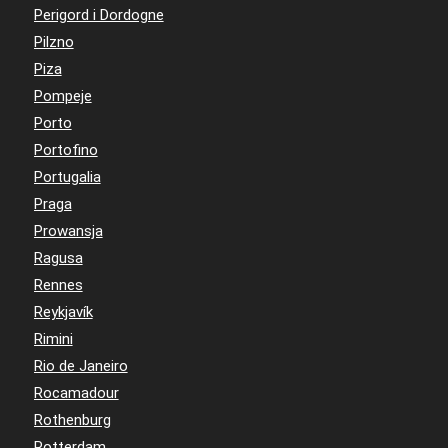
Perigord i Dordogne
Pilzno
Piza
Pompeje
Porto
Portofino
Portugalia
Praga
Prowansja
Ragusa
Rennes
Reykjavík
Rimini
Rio de Janeiro
Rocamadour
Rothenburg
Rotterdam