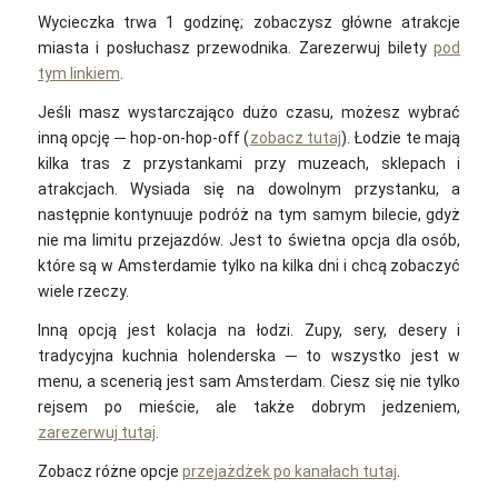
Wycieczka trwa 1 godzinę; zobaczysz główne atrakcje
miasta i posłuchasz przewodnika. Zarezerwuj bilety
pod
tym linkiem
.
Jeśli masz wystarczająco dużo czasu, możesz wybrać
inną opcję ─ hop-on-hop-off (
zobacz tutaj
). Łodzie te mają
kilka tras z przystankami przy muzeach, sklepach i
atrakcjach. Wysiada się na dowolnym przystanku, a
następnie kontynuuje podróż na tym samym bilecie, gdyż
nie ma limitu przejazdów. Jest to świetna opcja dla osób,
które są w Amsterdamie tylko na kilka dni i chcą zobaczyć
wiele rzeczy.
Inną opcją jest kolacja na łodzi. Zupy, sery, desery i
tradycyjna kuchnia holenderska ─ to wszystko jest w
menu, a scenerią jest sam Amsterdam. Ciesz się nie tylko
rejsem po mieście, ale także dobrym jedzeniem,
zarezerwuj tutaj
.
Zobacz różne opcje
przejażdżek po kanałach tutaj
.