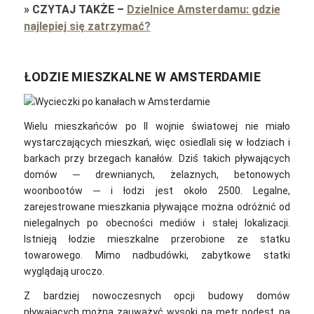
»
CZYTAJ TAKŻE
–
Dzielnice Amsterdamu: gdzie
najlepiej się zatrzymać?
ŁODZIE MIESZKALNE W AMSTERDAMIE
Wielu mieszkańców po II wojnie światowej nie miało
wystarczających mieszkań, więc osiedlali się w łodziach i
barkach przy brzegach kanałów. Dziś takich pływających
domów ─ drewnianych, żelaznych, betonowych
woonbootów ─ i łodzi jest około 2500. Legalne,
zarejestrowane mieszkania pływające można odróżnić od
nielegalnych po obecności mediów i stałej lokalizacji.
Istnieją łodzie mieszkalne przerobione ze statku
towarowego. Mimo nadbudówki, zabytkowe statki
wyglądają uroczo.
Z bardziej nowoczesnych opcji budowy domów
pływających można zauważyć wysoki na metr podest, na