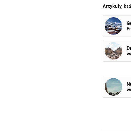
Artykuły, kt
G
Fr
D
w
N
w