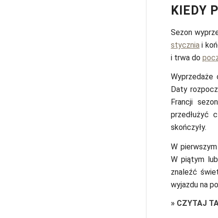
KIEDY 
Sezon wyprze
stycznia
i ko
i trwa do
pocz
Wyprzedaże o
Daty rozpocz
Francji sezo
przedłużyć c
skończyły.
W pierwszym 
W piątym lub
znaleźć świe
wyjazdu na po
»
CZYTAJ T