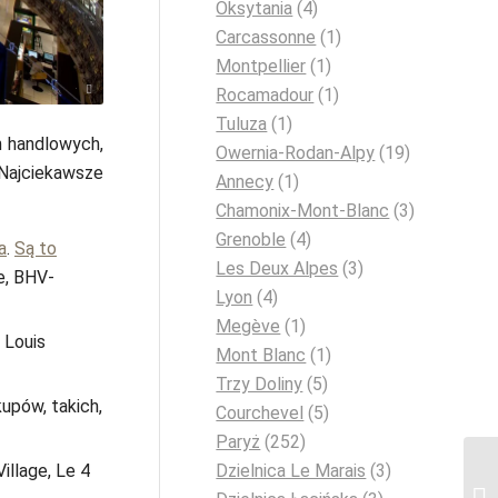
Oksytania
(4)
Carcassonne
(1)
Montpellier
(1)
ей / Pixabay
Rocamadour
(1)
Tuluza
(1)
h handlowych,
Owernia-Rodan-Alpy
(19)
. Najciekawsze
Annecy
(1)
Chamonix-Mont-Blanc
(3)
Grenoble
(4)
a
.
Są to
Les Deux Alpes
(3)
e, BHV-
Lyon
(4)
Megève
(1)
 Louis
Mont Blanc
(1)
Trzy Doliny
(5)
upów, takich,
Courchevel
(5)
Paryż
(252)
Dzielnica Le Marais
(3)
illage, Le 4