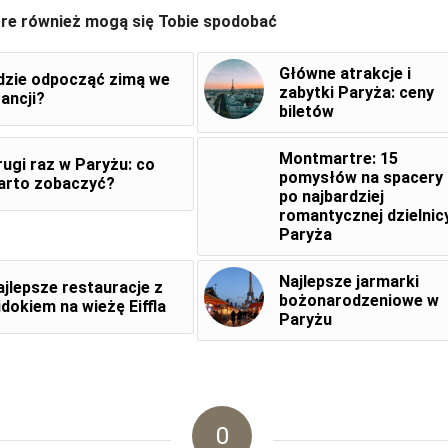
óre również mogą się Tobie spodobać
Główne atrakcje i
dzie odpocząć zimą we
zabytki Paryża: ceny
ancji?
biletów
Montmartre: 15
rugi raz w Paryżu: co
pomysłów na spacery
arto zobaczyć?
po najbardziej
romantycznej dzielnic
Paryża
Najlepsze jarmarki
ajlepsze restauracje z
bożonarodzeniowe w
idokiem na wieżę Eiffla
Paryżu
0