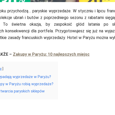
oku przychodzą… paryskie wyprzedaże. W styczniu i lipcu fran
olekcje ubrań i butów z poprzedniego sezonu z rabatami sięg
! To świetna okazja, by zaspokoić głód latania po s
ch konsekwencji dla portfela. Przygotowujesz się już na wyja
tkie zasady francuskich wyprzedaży. Hotel w Paryżu można w
AKŻE
–
Zakupy w Paryżu: 10 najlepszych miejsc
yj
ypadają wyprzedaże w Paryżu?
epy w Paryżu robią wyprzedaże?
twarcia paryskich sklepów