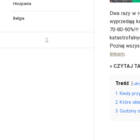
Hiszpania
Dwa razy w r
Belgia
wyprzedają k
70-80-90%!!
katastrofalny
Poznaj wszys
linkiem
.
»
CZYTAJ T
Treść
ukr
1
Kiedy prz
2
Które skl
3
Godziny o