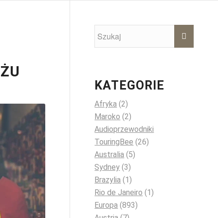
YŻU
KATEGORIE
Afryka
(2)
Maroko
(2)
Audioprzewodniki
TouringBee
(26)
Australia
(5)
Sydney
(3)
Brazylia
(1)
Rio de Janeiro
(1)
Europa
(893)
 on Unsplash
Austria
(7)