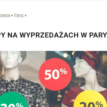
Francja
»
Paryż
»
Y NA WYPRZEDAŻACH W PAR
Artem Beliaikin