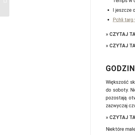
Temps w d
zatrzymać?
I jeszcze 
Pchli targ
»
CZYTAJ T
»
CZYTAJ T
GODZIN
Większość sk
do soboty. N
pozostają ot
zazwyczaj cz
»
CZYTAJ T
Niektóre małe