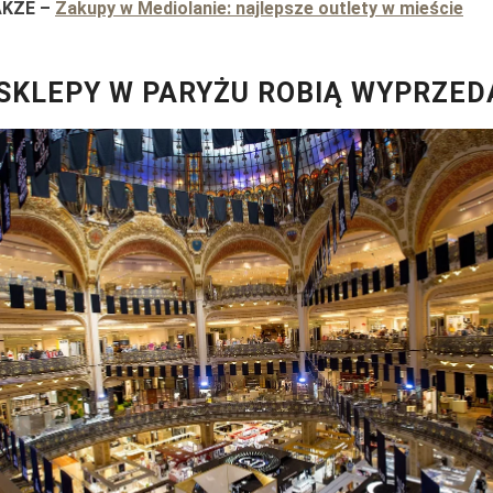
AKŻE
–
Zakupy w Mediolanie: najlepsze outlety w mieście
SKLEPY W PARYŻU ROBIĄ WYPRZED