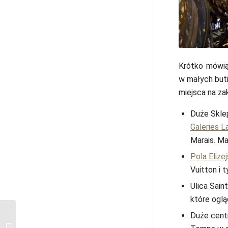
Krótko mówią
w małych buti
miejsca na za
Duże Skl
Galeries L
Marais. Ma
Pola Elizej
Vuitton i 
Ulica Sain
które oglą
Duże centr
Igrzyska Olimpijskie
Paryż 2024: gdzie się