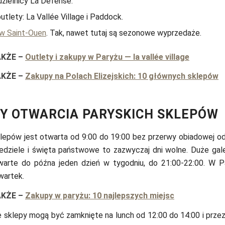
zielnicy La Défense.
outlety: La Vallée Village i Paddock.
 w Saint-Ouen
. Tak, nawet tutaj są sezonowe wyprzedaże.
AKŻE
–
Outlety i zakupy w Paryżu — la vallée village
AKŻE
–
Zakupy na Polach Elizejskich: 10 głównych sklepów
Y OTWARCIA PARYSKICH SKLEPÓW
lepów jest otwarta od 9:00 do 19:00 bez przerwy obiadowej od
iedziele i święta państwowe to zazwyczaj dni wolne. Duże gal
warte do późna jeden dzień w tygodniu, do 21:00-22:00. W P
wartek.
AKŻE
–
Zakupy w paryżu: 10 najlepszych miejsc
 sklepy mogą być zamknięte na lunch od 12:00 do 14:00 i przez