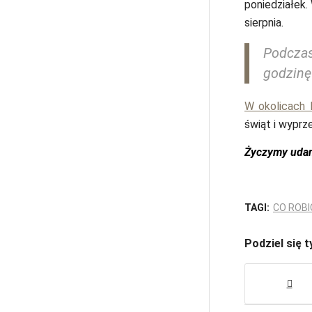
poniedziałek.
sierpnia.
Podczas
godzinę 
W okolicach 
świąt i wypr
Życzymy uda
TAGI:
CO ROBI
Podziel się 