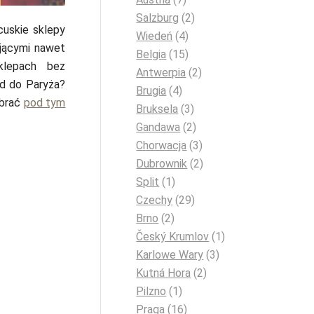
Salzburg
(2)
cuskie sklepy
Wiedeń
(4)
ającymi nawet
Belgia
(15)
klepach bez
Antwerpia
(2)
zd do Paryża?
Brugia
(4)
ybrać
pod tym
Bruksela
(3)
Gandawa
(2)
Chorwacja
(3)
Dubrownik
(2)
Split
(1)
Czechy
(29)
Brno
(2)
Český Krumlov
(1)
Karlowe Wary
(3)
Kutná Hora
(2)
Pilzno
(1)
Praga
(16)