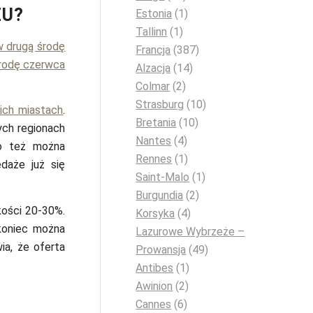
ŻU?
Estonia
(1)
Tallinn
(1)
w drugą środę
Francja
(387)
środę czerwca
Alzacja
(14)
Colmar
(2)
Strasburg
(10)
ich miastach
.
Bretania
(10)
ych regionach
Nantes
(4)
go też można
Rennes
(1)
daże już się
Saint-Malo
(1)
Burgundia
(2)
ości 20-30%.
Korsyka
(4)
koniec można
Lazurowe Wybrzeże –
ia, że oferta
Prowansja
(49)
Antibes
(1)
Awinion
(2)
Cannes
(6)