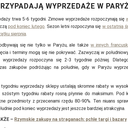
PRZYPADAJĄ WYPRZEDAŻE W PARY
daży trwa 5-6 tygodni. Zimowe wyprzedaże rozpoczynają się
ńczą
pod koniec lutego
. Sezon letni rozpoczyna się
w ostatnią 
ątku sierpnia
.
dbywają się nie tylko w Paryżu, ale także
w innych francusk
ęcia i terminy mogą się nie pokrywać. Zazwyczaj w południow
n wyprzedaży rozpoczyna się 2-3 tygodnie później. Dlate
zas zakupów podróżując na południe, gdy w Paryżu wyprze
tygodniu wyprzedaży sklepy ustalają skromne rabaty w wysok
 szóstym tygodniu rabaty rosną płynnie do maksimum. Pod 
tne przedmioty z przecenami rzędu 80-90%. Ten niuans spraw
łudnie pod koniec wyprzedaży jest jeszcze bardziej atrakcyjna.
AKŻE
–
Rzymskie zakupy na straganach: pchle targi i bazary