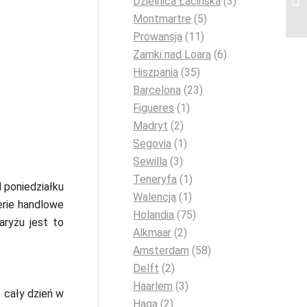
Dzielnica Łacińska
(3)
Montmartre
(5)
Prowansja
(11)
Zamki nad Loarą
(6)
Hiszpania
(35)
Barcelona
(23)
Figueres
(1)
Madryt
(2)
Segovia
(1)
Sewilla
(3)
Teneryfa
(1)
 poniedziałku
Walencja
(1)
erie handlowe
Holandia
(75)
aryżu jest to
Alkmaar
(2)
Amsterdam
(58)
Delft
(2)
Haarlem
(3)
 cały dzień w
Haga
(2)