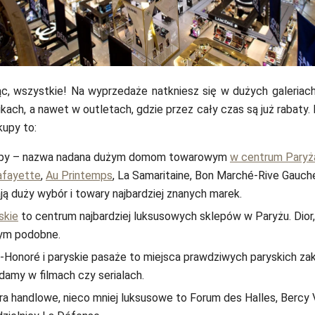
Серг
c, wszystkie! Na wyprzedaże natkniesz się w dużych galeriac
kach, a nawet w outletach, gdzie przez cały czas są już rabaty
kupy to:
epy – nazwa nadana dużym domom towarowym
w centrum Paryż
afayette
,
Au Printemps
, La Samaritaine, Bon Marché-Rive Gauch
ją duży wybór i towary najbardziej znanych marek.
skie
to centrum najbardziej luksusowych sklepów w Paryżu. Dior,
tym podobne.
t-Honoré i paryskie pasaże to miejsca prawdziwych paryskich zak
damy w filmach czy serialach.
a handlowe, nieco mniej luksusowe to Forum des Halles, Bercy V