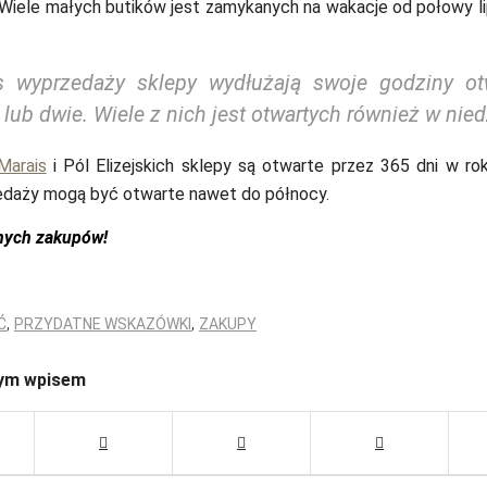
 Wiele małych butików jest zamykanych na wakacje od połowy l
 wyprzedaży sklepy wydłużają swoje godziny ot
lub dwie. Wiele z nich jest otwartych również w nied
Marais
i Pól Elizejskich sklepy są otwarte przez 365 dni w ro
zedaży mogą być otwarte nawet do północy.
nych zakupów!
,
,
Ć
PRZYDATNE WSKAZÓWKI
ZAKUPY
tym wpisem