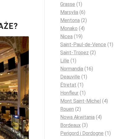
Grasse
(1)
Marsylia
(6)
Mentona
(2)
AŻE?
Monako
(4)
Nicea
(19)
Saint-Paul-de-Vence
(1)
Saint-Tropez
(2)
Lille
(1)
Normandia
(16)
Deauville
(1)
Étretat
(1)
Honfleur
(1)
Mont Saint-Michel
(4)
Rouen
(2)
Nowa Akwitania
(4)
Bordeaux
(3)
Perigord i Dordogne
(1)