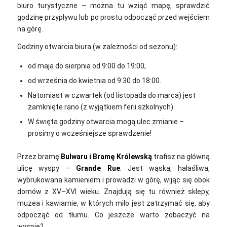
biuro turystyczne – można tu wziąć mapę, sprawdzić
godzinę przypływu lub po prostu odpocząć przed wejściem
na górę.
Godziny otwarcia biura (w zależności od sezonu):
od maja do sierpnia od 9:00 do 19:00,
od września do kwietnia od 9:30 do 18:00.
Natomiast w czwartek (od listopada do marca) jest
zamknięte rano (z wyjątkiem ferii szkolnych).
W święta godziny otwarcia mogą ulec zmianie –
prosimy o wcześniejsze sprawdzenie!
Przez bramę
Bulwaru i Bramę Królewską
trafisz na główną
ulicę wyspy –
Grande Rue
. Jest wąska, hałaśliwa,
wybrukowana kamieniem i prowadzi w górę, wijąc się obok
domów z XV–XVI wieku. Znajdują się tu również sklepy,
muzea i kawiarnie, w których miło jest zatrzymać się, aby
odpocząć od tłumu. Co jeszcze warto zobaczyć na
wyspie?