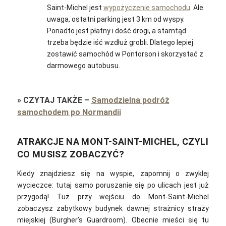
Saint-Michel jest
wypożyczenie samochodu
. Ale
uwaga, ostatni parking jest 3 km od wyspy.
Ponadto jest płatny i dość drogi, a stamtąd
trzeba będzie iść wzdłuż grobli. Dlatego lepiej
zostawić samochód w Pontorson i skorzystać z
darmowego autobusu.
»
CZYTAJ TAKŻE
–
Samodzielna podróż
samochodem po Normandii
ATRAKCJE NA MONT-SAINT-MICHEL, CZYLI
CO MUSISZ ZOBACZYĆ?
Kiedy znajdziesz się na wyspie, zapomnij o zwykłej
wycieczce: tutaj samo poruszanie się po ulicach jest już
przygodą! Tuż przy wejściu do Mont-Saint-Michel
zobaczysz zabytkowy budynek dawnej strażnicy straży
miejskiej (Burgher’s Guardroom).
Obecnie mieści się tu