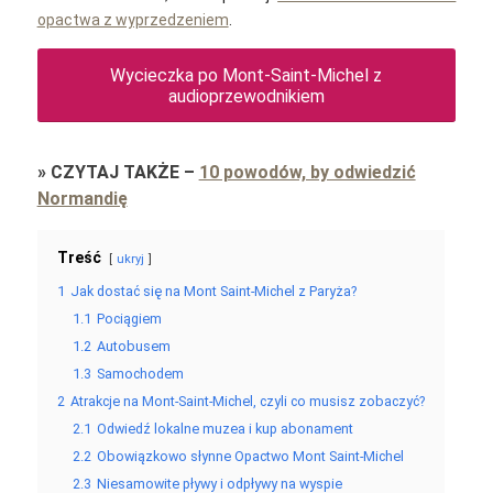
opactwa z wyprzedzeniem
.
Wycieczka po Mont-Saint-Michel z
audioprzewodnikiem
»
CZYTAJ TAKŻE
–
10 powodów, by odwiedzić
Normandię
Treść
ukryj
1
Jak dostać się na Mont Saint-Michel z Paryża?
1.1
Pociągiem
1.2
Autobusem
1.3
Samochodem
2
Atrakcje na Mont-Saint-Michel, czyli co musisz zobaczyć?
2.1
Odwiedź lokalne muzea i kup abonament
2.2
Obowiązkowo słynne Opactwo Mont Saint-Michel
2.3
Niesamowite pływy i odpływy na wyspie