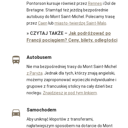
Pontorson kursuje również przez
Rennes
i Dol de
Bretagne. Stamtąd też jeżdżą bezpośrednie
autobusy do Mont Saint-Michel. Polecamy trasę
przez
Caen
lub
miasto-twierdzę Saint-Malo
.
»
CZYTAJ TAKŻE
–
Jak podróżować po
Francji pociągiem? Ceny, bilety, odległości
Autobusem
Nie ma bezpośredniej trasy do Mont Saint-Michel
z Paryża
. Jednak dla tych, którzy znają angielski,
możemy zaproponować wycieczki indywidualne i
grupowe z francuskiej stolicy na cały dzień bez
noclegu.
Znajdziesz je pod tym linkiem
.
Samochodem
Aby uniknąć kłopotów z transferami,
najłatwiejszym sposobem na dotarcie do Mont