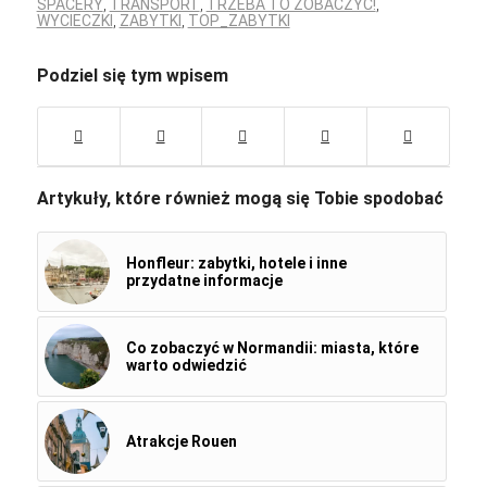
SPACERY
,
TRANSPORT
,
TRZEBA TO ZOBACZYĆ!
,
WYCIECZKI
,
ZABYTKI
,
TOP_ZABYTKI
Podziel się tym wpisem
Artykuły, które również mogą się Tobie spodobać
Honfleur: zabytki, hotele i inne
przydatne informacje
Co zobaczyć w Normandii: miasta, które
warto odwiedzić
Atrakcje Rouen