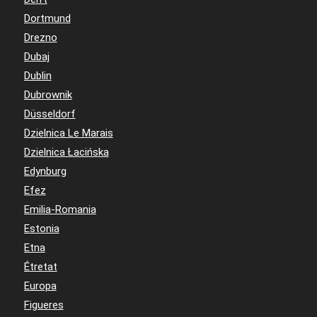
Dortmund
Drezno
Dubaj
Dublin
Dubrownik
Düsseldorf
Dzielnica Le Marais
Dzielnica Łacińska
Edynburg
Efez
Emilia-Romania
Estonia
Etna
Étretat
Europa
Figueres