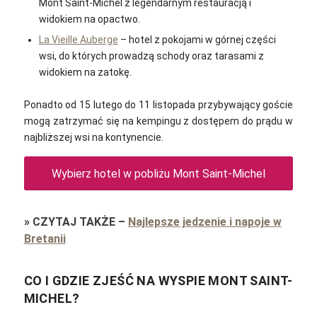
Mont Saint-Michel z legendarnym restauracją i
widokiem na opactwo.
La Vieille Auberge
– hotel z pokojami w górnej części
wsi, do których prowadzą schody oraz tarasami z
widokiem na zatokę.
Ponadto od 15 lutego do 11 listopada przybywający goście
mogą zatrzymać się na kempingu z dostępem do prądu w
najbliższej wsi na kontynencie.
Wybierz hotel w pobliżu Mont Saint-Michel
»
CZYTAJ TAKŻE
–
Najlepsze jedzenie i napoje w
Bretanii
CO I GDZIE ZJEŚĆ NA WYSPIE MONT SAINT-
MICHEL?