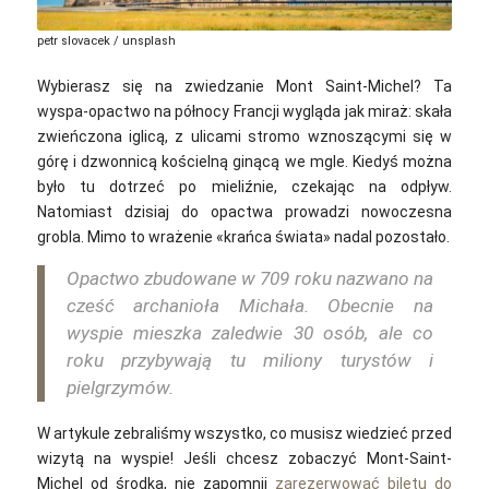
petr slovacek / unsplash
Wybierasz się na zwiedzanie Mont Saint-Michel? Ta
wyspa-opactwo na północy Francji wygląda jak miraż: skała
zwieńczona iglicą, z ulicami stromo wznoszącymi się w
górę i dzwonnicą kościelną ginącą we mgle. Kiedyś można
było tu dotrzeć po mieliźnie, czekając na odpływ.
Natomiast dzisiaj do opactwa prowadzi nowoczesna
grobla. Mimo to wrażenie «krańca świata»‎ nadal pozostało.
Opactwo zbudowane w 709 roku nazwano na
cześć archanioła Michała.
Obecnie na
wyspie mieszka zaledwie 30 osób, ale co
roku przybywają tu miliony turystów i
pielgrzymów.
W artykule zebraliśmy wszystko, co musisz wiedzieć przed
wizytą na wyspie!
Jeśli chcesz zobaczyć Mont-Saint-
Michel od środka, nie zapomnij
zarezerwować biletu do