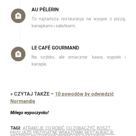
AU PÈLERIN
To najtańsza restauracja na wyspie z pizzą,
kanapkami i sałatkami.
LE CAFÉ GOURMAND
Na szybko, ale smacznie: kawa, wypieki i
kanapki.
»
CZYTAJ TAKŻE
–
10 powodów by odwiedzić
Normandię
Miłego wypoczynku!
TAGI:
ATRAKCJE
,
CO ROBIĆ
,
CO ZOBACZYĆ
,
KOSZT
,
PRZEJAZD
,
PRZYDATNE WSKAZÓWKI
,
RESTAURACJE
,