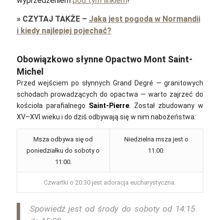
wyprzedzeniem
pod tym linkiem
!
»
CZYTAJ TAKŻE
–
Jaka jest pogoda w Normandii
i kiedy najlepiej pojechać?
Obowiązkowo słynne Opactwo Mont Saint-
Michel
Przed wejściem po słynnych Grand Degré — granitowych
schodach prowadzących do opactwa — warto zajrzeć do
kościoła parafialnego
Saint-Pierre
. Został zbudowany w
XV–XVI wieku i do dziś odbywają się w nim nabożeństwa:
Msza odbywa się od
Niedzielna msza jest o
poniedziałku do soboty o
11:00.
11:00.
Czwartki o 20:30 jest adoracja eucharystyczna.
Spowiedź jest od środy do soboty od 14:15