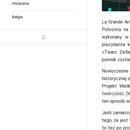
Hiszpania
Belgia
La Grande Arc
Położony na 
wykonany w 
prezydenta k
«Twarz Defi
pomnik zosta
Nowoczesne a
historycznej s
Projekt Wiel
twórczość, Du
ten sposób w
Jeśli zamier
tego, że jes
to też po pro