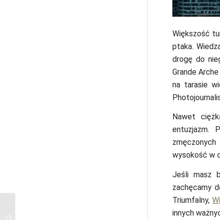
Większość tur
ptaka. Wiedzą
drogę do nie
Grande Arche
na tarasie w
Photojournali
Nawet ciężk
entuzjazm. 
zmęczonych g
wysokość w ci
Jeśli masz 
zachęcamy do
Triumfalny,
Wi
Pierwszy raz w Paryżu:
innych ważnyc
planujemy idealną