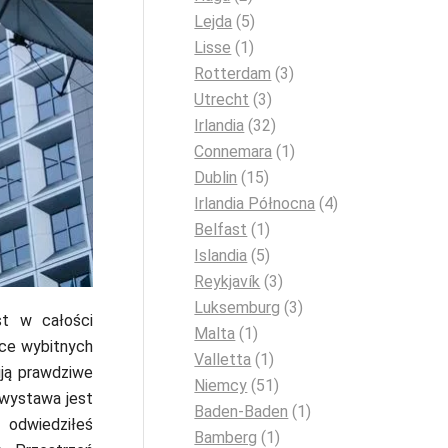
Lejda
(5)
Lisse
(1)
Rotterdam
(3)
Utrecht
(3)
Irlandia
(32)
Connemara
(1)
Dublin
(15)
Irlandia Północna
(4)
Belfast
(1)
Islandia
(5)
Reykjavík
(3)
Luksemburg
(3)
st w całości
Malta
(1)
ce wybitnych
Valletta
(1)
ują prawdziwe
Niemcy
(51)
 wystawa jest
Baden-Baden
(1)
ż odwiedziłeś
Bamberg
(1)