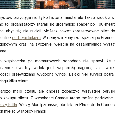
ystów przyciąga nie tylko historia miasta, ale także widok z w
c to, organizatorzy starali się urozmaicić spacer po 100-met
go, abyś się nie nudził. Możesz nawet zarezerwować bilet d
 online
pod tym linkiem
. W cenę wliczony jest spacer po Grande 
idokowym oraz, na życzenie, wejście na oszałamiającą wyst
sme.
a wspinaczka po marmurowych schodach nie sprawi, że s
Przecież świetny widok jest wspaniałą nagrodą za Twoje 
ości przewidziano wygodną windę. Dzięki niej turyści dotrą
ągu kilku minut.
bardzo mało czasu, ale chcesz zobaczyć wszystkie parysk
 zakupu biletu. Z wysokości Grande Arche można podziwiać 
eżę Eiffla
, Wieżę Montparnasse, obelisk na Place de la Concorde
h miejsc w stolicy Francji.