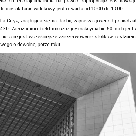
che du Photojournalisme na pewno zaproponuje coś nowego
dobnie jak taras widokowy, jest otwarta od 10:00 do 19:00.
La City», znajdująca się na dachu, zaprasza gości od poniedzia
14:30. Wieczorami obiekt mieszczący maksymalnie 50 osób jes
onieczne jest wcześniejsze zarezerwowanie stolików: restauracj
owego o dowolnej porze roku.