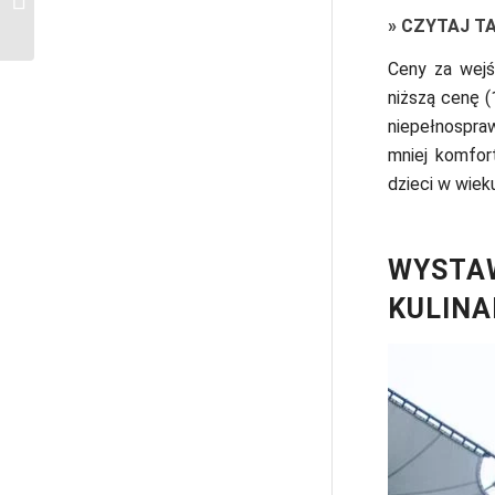
podróż
»
CZYTAJ T
Ceny za wejś
niższą cenę (
niepełnospra
mniej komfort
dzieci w wiek
WYSTAW
KULIN