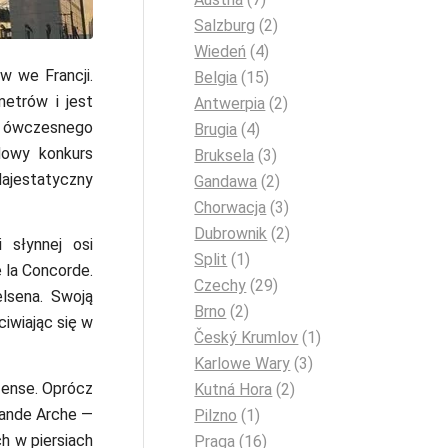
Salzburg
(2)
Wiedeń
(4)
w we Francji.
Belgia
(15)
etrów i jest
Antwerpia
(2)
y ówczesnego
Brugia
(4)
dowy konkurs
Bruksela
(3)
ajestatyczny
Gandawa
(2)
Chorwacja
(3)
Dubrownik
(2)
 słynnej osi
Split
(1)
e la Concorde.
Czechy
(29)
lsena. Swoją
Brno
(2)
iwiając się w
Český Krumlov
(1)
Karlowe Wary
(3)
fense. Oprócz
Kutná Hora
(2)
rande Arche —
Pilzno
(1)
ch w piersiach
Praga
(16)