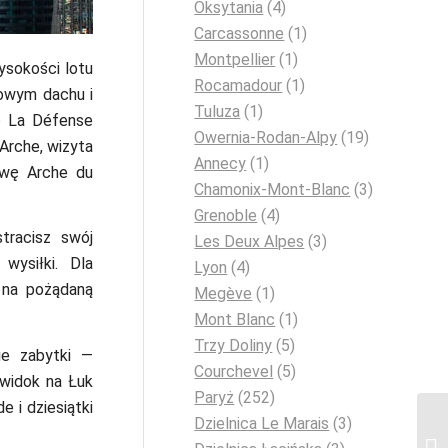
Oksytania
(4)
Carcassonne
(1)
Montpellier
(1)
ysokości lotu
Rocamadour
(1)
rowym dachu i
Tuluza
(1)
o La Défense
Owernia-Rodan-Alpy
(19)
Arche, wizyta
Annecy
(1)
awę Arche du
Chamonix-Mont-Blanc
(3)
Grenoble
(4)
tracisz swój
Les Deux Alpes
(3)
wysiłki. Dla
Lyon
(4)
 na pożądaną
Megève
(1)
Mont Blanc
(1)
Trzy Doliny
(5)
ie zabytki —
Courchevel
(5)
widok na Łuk
Paryż
(252)
 i dziesiątki
Dzielnica Le Marais
(3)