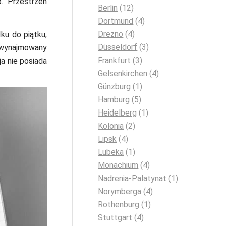
. Przestrzeń
Berlin
(12)
Dortmund
(4)
Drezno
(4)
łku do piątku,
Düsseldorf
(3)
t wynajmowany
Frankfurt
(3)
a nie posiada
Gelsenkirchen
(4)
Günzburg
(1)
Hamburg
(5)
Heidelberg
(1)
Kolonia
(2)
Lipsk
(4)
Lubeka
(1)
Monachium
(4)
Nadrenia-Palatynat
(1)
Norymberga
(4)
Rothenburg
(1)
Stuttgart
(4)