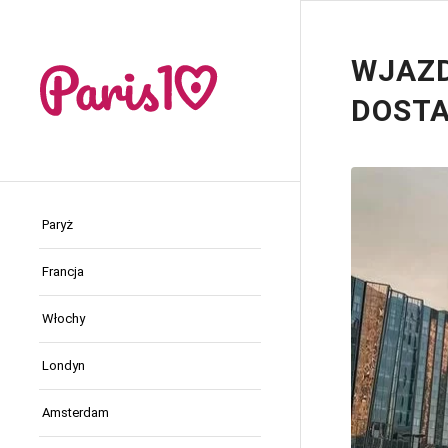
WJAZD
DOSTA
Paryż
Francja
Włochy
Londyn
Amsterdam