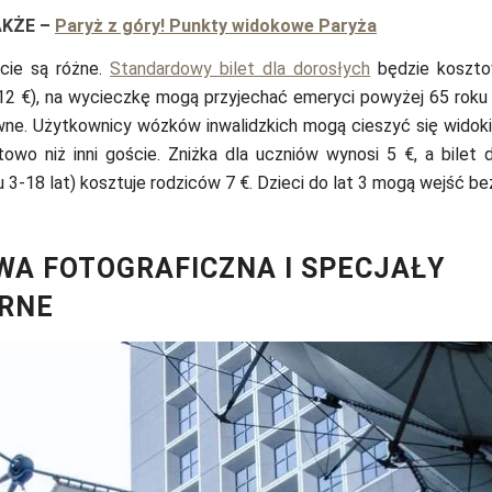
AKŻE
–
Paryż z góry! Punkty widokowe Paryża
cie są różne.
Standardowy bilet dla dorosłych
będzie koszto
12 €), na wycieczkę mogą przyjechać emeryci powyżej 65 roku 
wne. Użytkownicy wózków inwalidzkich mogą cieszyć się widoki
owo niż inni goście. Zniżka dla uczniów wynosi 5 €, a bilet d
u 3-18 lat) kosztuje rodziców 7 €. Dzieci do lat 3 mogą wejść be
A FOTOGRAFICZNA I SPECJAŁY
ARNE