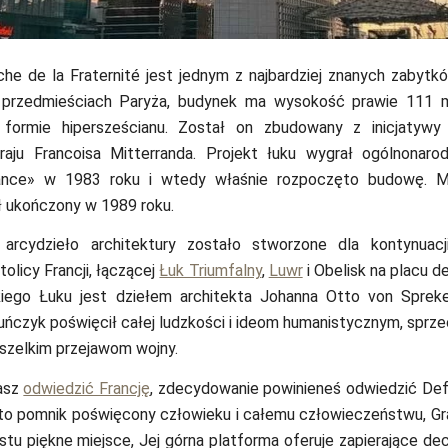
he de la Fraternité jest jednym z najbardziej znanych zabytkó
przedmieściach Paryża, budynek ma wysokość prawie 111 m
formie hipersześcianu. Został on zbudowany z inicjatyw
raju Francoisa Mitterranda. Projekt łuku wygrał ogólnonaro
ance» w 1983 roku i wtedy właśnie rozpoczęto budowę. M
ł ukończony w 1989 roku.
rcydzieło architektury zostało stworzone dla kontynuacji
tolicy Francji, łączącej
Łuk Triumfalny
,
Luwr
i Obelisk na placu d
kiego Łuku jest dziełem architekta Johanna Otto von Spreke
ńczyk poświęcił całej ludzkości i ideom humanistycznym, sprzec
szelkim przejawom wojny.
zasz
odwiedzić Francję
, zdecydowanie powinieneś odwiedzić De
t to pomnik poświęcony człowieku i całemu człowieczeństwu, G
stu piękne miejsce, Jej górna platforma oferuje zapierające de