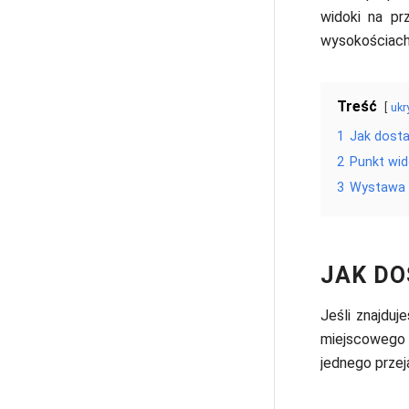
widoki na pr
wysokościach 
Treść
ukr
1
Jak dosta
2
Punkt wi
3
Wystawa f
JAK DO
Jeśli znajduj
miejscoweg
jednego przej