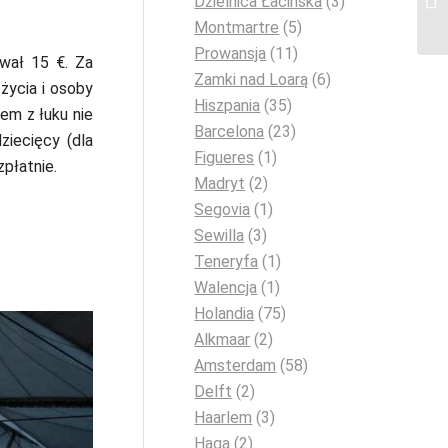
Dzielnica Łacińska
(3)
Montmartre
(5)
Prowansja
(11)
wał 15 €. Za
Zamki nad Loarą
(6)
życia i osoby
Hiszpania
(35)
em z łuku nie
Barcelona
(23)
ziecięcy (dla
Figueres
(1)
zpłatnie.
Madryt
(2)
Segovia
(1)
Sewilla
(3)
Teneryfa
(1)
Walencja
(1)
Holandia
(75)
Alkmaar
(2)
Amsterdam
(58)
Delft
(2)
Haarlem
(3)
Haga
(2)