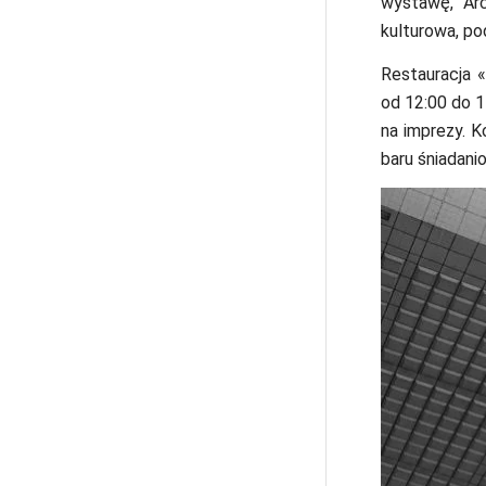
wystawę, Ar
kulturowa, po
Restauracja «
od 12:00 do 
na imprezy. K
baru śniadani